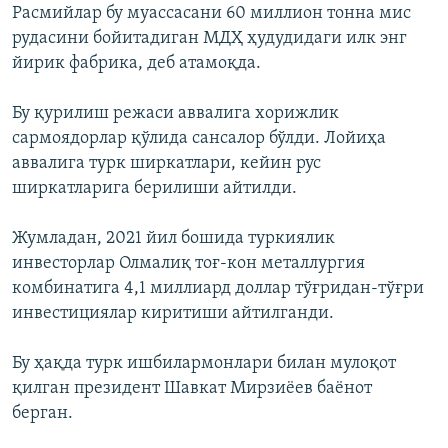
Расмийлар бу муассасани 60 миллион тонна мис
рудасини бойитадиган МДҲ ҳудудидаги илк энг
йирик фабрика, деб атамоқда.
Бу қурилиш режаси аввалига хорижлик
сармоядорлар қўлида сансалор бўлди. Лойиҳа
аввалига турк ширкатлари, кейин рус
ширкатларига берилиши айтилди.
Жумладан, 2021 йил бошида туркиялик
инвесторлар Олмалиқ тоғ-кон металлургия
комбинатига 4,1 миллиард доллар тўғридан-тўғри
инвестициялар киритиши айтилганди.
Бу ҳақда турк ишбилармонлари билан мулоқот
қилган президент Шавкат Мирзиёев баёнот
берган.