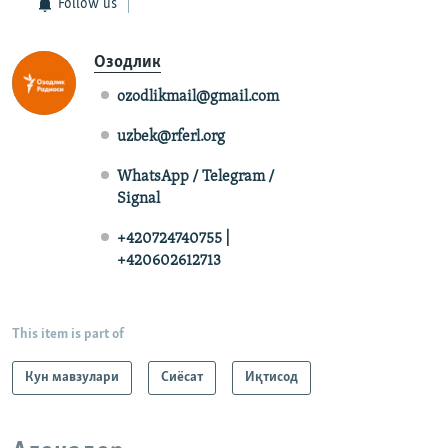
Follow us
Озодлик
ozodlikmail@gmail.com
uzbek@rferl.org
WhatsApp / Telegram /
Signal
+420724740755 |
+420602612713
This item is part of
Кун мавзулари
Сиёсат
Иқтисод