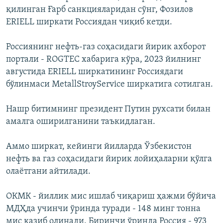
қилинган Ғарб санкцияларидан сўнг, Фозилов
ERIELL ширкати Россиядан чиқиб кетди.
Россиянинг нефть-газ соҳасидаги йирик ахборот
портали - ROGTEC хабарига кўра, 2023 йилнинг
августида ERIELL ширкатининг Россиядаги
бўлинмаси MetallStroyService ширкатига сотилган.
Нашр битимнинг президент Путин рухсати билан
амалга оширилганини таъкидлаган.
Аммо ширкат, кейинги йилларда Ўзбекистон
нефть ва газ соҳасидаги йирик лойиҳаларни қўлга
олаëтгани айтилади.
ОКМК - йиллик мис ишлаб чиқариш ҳажми бўйича
МДҲда учинчи ўринда туради - 148 минг тонна
мис қазиб олинади. Биринчи ўринда Россия - 973