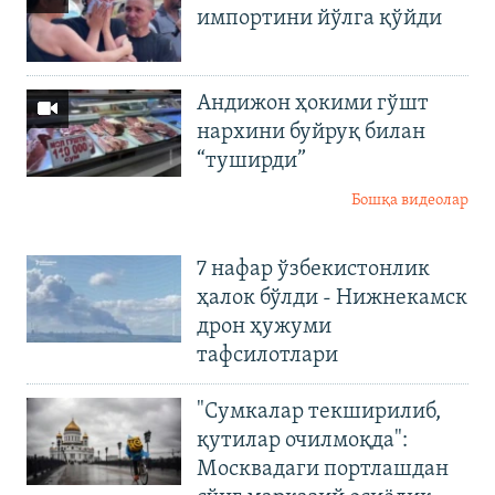
импортини йўлга қўйди
Андижон ҳокими гўшт
нархини буйруқ билан
“туширди”
Бошқа видеолар
7 нафар ўзбекистонлик
ҳалок бўлди - Нижнекамск
дрон ҳужуми
тафсилотлари
"Сумкалар текширилиб,
қутилар очилмоқда":
Москвадаги портлашдан