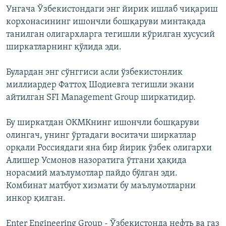
Унгача Ўзбекистондаги энг йирик ишлаб чиқариш
корхонасининг ишончли бошқаруви минтақада
танилган олигархларга тегишли кўрилган хусусий
ширкатларнинг қўлида эди.
Булардан энг сўнггиси асли ўзбекистонлик
миллиардер Фаттоҳ Шодиевга тегишли экани
айтилган SFI Management Group ширкатидир.
Бу ширкатдан ОКМКнинг ишончли бошқаруви
олингач, унинг ўртадаги воситачи ширкатлар
орқали Россиядаги яна бир йирик ўзбек олигархи
Алишер Усмонов назоратига ўтгани ҳақида
норасмий маълумотлар пайдо бўлган эди.
Комбинат матбуот хизмати бу маълумотларни
инкор қилган.
Enter Engineering Group - Ўзбекистонда нефть ва газ