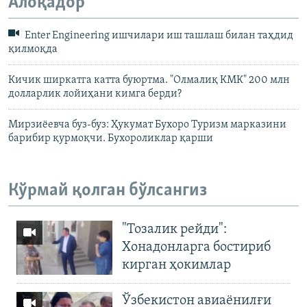
Алоқадор
Enter Engineering ишчилари иш ташлаш билан таҳдид
қилмоқда
Кичик ширкатга катта буюртма. "Олмалиқ КМК" 200 млн
долларлик лойиҳани кимга берди?
Мирзиёевча буз-буз: Ҳукумат Бухоро Туризм марказини
барибир қурмоқчи. Бухороликлар қарши
Кўрмай қолган бўлсангиз
"Тозалик рейди":
Хонадонларга бостириб
кирган ҳокимлар
Ўзбекистон авиаёнилғи