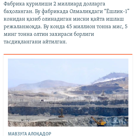
Фабрика қурилиши 2 миллиард долларга
баҳоланган. Бу фабрикада Олмалиқдаги “Ёшлик-1”
конидан қазиб олинадиган мисни қайта ишлаш
режаланмоқда. Бу конда 45 миллион тонна мис, 5
минг тонна олтин захираси борлиги
тасдиқлангани айтилган.
МАВЗУГА АЛОҚАДОР