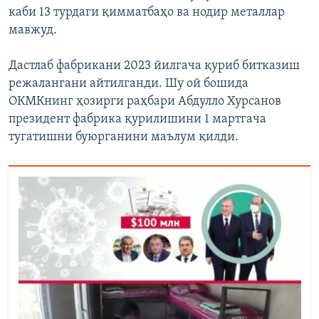
каби 13 турдаги қимматбаҳо ва нодир металлар
мавжуд.
Дастлаб фабрикани 2023 йилгача қуриб битказиш
режалангани айтилганди. Шу ой бошида
ОКМКнинг ҳозирги раҳбари Абдулло Хурсанов
президент фабрика қурилишини 1 мартгача
тугатишни буюрганини маълум қилди.