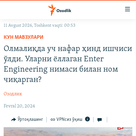
Линклар
Бош
мавзуларга
11 Avgust 2026, Toshkent vaqti: 00:53
ўтинг
OZODLIK SURISHTIRUVLARI
Асосий
КУН МАВЗУЛАРИ
OZODVIDEO
навигацияга
Олмалиқда уч нафар ҳинд ишчиси
ўтинг
OZODARXIV
ўлди. Уларни ёллаган Enter
Қидиришга
ўтинг
Engineering нимаси билан ном
На русском
чиқарган?
ИЖТИМОИЙ ТАРМОҚЛАР
Озодлик
Fevral 20, 2024
Ўртоқлашинг
VPNсиз ўқиш
Озодлик бошқа тилларда