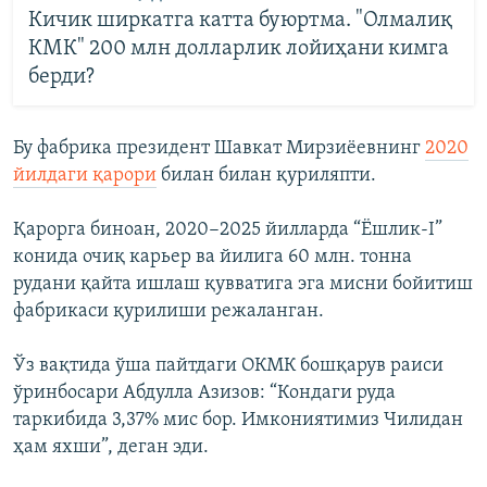
Кичик ширкатга катта буюртма. "Олмалиқ
КМК" 200 млн долларлик лойиҳани кимга
берди?
Бу фабрика президент Шавкат Мирзиёевнинг
2020
йилдаги қарори
билан билан қуриляпти.
Қарорга биноан, 2020−2025 йилларда “Ёшлик-I”
конида очиқ карьер ва йилига 60 млн. тонна
рудани қайта ишлаш қувватига эга мисни бойитиш
фабрикаси қурилиши режаланган.
Ўз вақтида ўша пайтдаги ОКМК бошқарув раиси
ўринбосари Абдулла Азизов: “Кондаги руда
таркибида 3,37% мис бор. Имкониятимиз Чилидан
ҳам яхши”, деган эди.