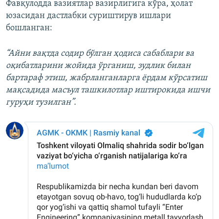
Фавқулодда вазиятлар вазирлигига кўра, ҳолат
юзасидан дастлабки суриштирув ишлари
бошланган:
“Айни вақтда содир бўлган ҳодиса сабаблари ва
оқибатларини жойида ўрганиш, зудлик билан
бартараф этиш, жабрланганларга ёрдам кўрсатиш
мақсадида масъул ташкилотлар иштирокида ишчи
гуруҳи тузилган”.