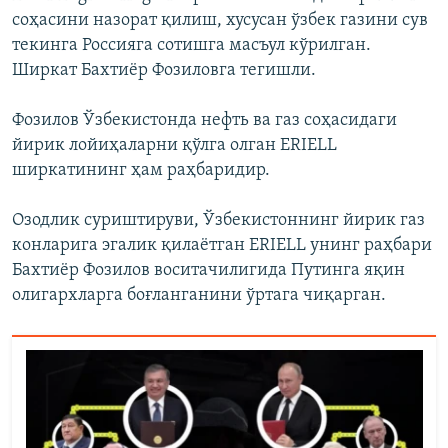
соҳасини назорат қилиш, хусусан ўзбек газини сув
текинга Россияга сотишга масъул кўрилган.
Ширкат Бахтиёр Фозиловга тегишли.
Фозилов Ўзбекистонда нефть ва газ соҳасидаги
йирик лойиҳаларни қўлга олган ERIELL
ширкатининг ҳам раҳбаридир.
Озодлик суриштируви, Ўзбекистоннинг йирик газ
конларига эгалик қилаётган ERIELL унинг раҳбари
Бахтиёр Фозилов воситачилигида Путинга яқин
олигархларга боғланганини ўртага чиқарган.