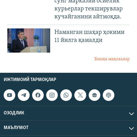
сўнг марказий осиёлик
курьерлар текширувлар
кучайганини айтмоқда.
Наманган шаҳар ҳокими
11 йилга қамалди
Бошқа мақолалар
ИЖТИМОИЙ ТАРМОҚЛАР
ОЗОДЛИК
МАЪЛУМОТ