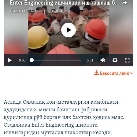
Enter Engineering ишчилари иш ташлаш билан таҳдид қилмоқда
билан
Озодлик радиоси
Айни дамда медиа-манба мавжуд эмас
Auto
0:00
5:31
240p
Бевосита линк
360p
Auto
240p
360p
480p
480p
Аслида Олмалиқ кон-металлургия комбинати
720p
720p
1080p
ҳудудидаги 3-мисни бойитиш фабрикаси
1080p
қурилишда рўй берган илк бахтсиз ҳодиса эмас.
Озодликка Enter Engineering ширкати
ишчиларидан муттасил шикоятлар келади.