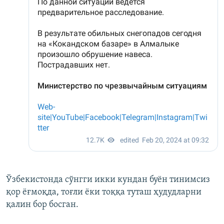
Ўзбекистонда сўнгги икки кундан буён тинимсиз
қор ёғмоқда, тоғли ёки тоққа туташ ҳудудларни
қалин бор босган.