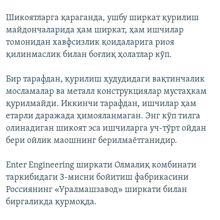
Шикоятларга қараганда, ушбу ширкат қурилиш
майдончаларида ҳам ширкат, ҳам ишчилар
томонидан хавфсизлик қоидаларига риоя
қилинмаслик билан боғлиқ ҳолатлар кўп.
Бир тарафдан, қурилиш ҳудудидаги вақтинчалик
мосламалар ва металл конструкциялар мустаҳкам
қурилмайди. Иккинчи тарафдан, ишчилар ҳам
етарли даражада ҳимояланмаган. Энг кўп тилга
олинадиган шикоят эса ишчиларга уч-тўрт ойдан
бери ойлик маошнинг берилмаётганидир.
Enter Engineering ширкати Олмалиқ комбинати
таркибидаги 3-мисни бойитиш фабрикасини
Россиянинг «Уралмашзавод» ширкати билан
биргаликда қурмоқда.