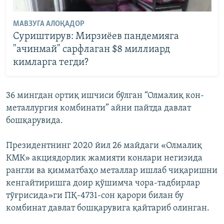
МАВЗУГА АЛОҚАДОР
Суриштирув: Мирзиëев пандемияга
"ачинмай" сарфлаган $8 миллиард
кимларга тегди?
36 мингдан ортиқ ишчиси бўлган “Олмалиқ кон-
металлургия комбинати” айни пайтда давлат
бошқарувида.
Президентнинг 2020 йил 26 майдаги «Олмалиқ
КМК» акциядорлик жамияти конлари негизида
рангли ва қимматбаҳо металлар ишлаб чиқаришни
кенгайтиришга доир қўшимча чора-тадбирлар
тўғрисида»ги ПҚ-4731-сон қарори билан бу
комбинат давлат бошқарувига қайтариб олинган.