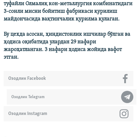
туфайли Олмалиқ кон-металлургия комбинатидаги
3-сонли мисни бойитиш фабрикаси қурилиш
майдончасида вақтинчалик қурилма қулаган.
Бу цехда асосан, ҳиндистонлик ишчилар бўлган ва
ҳодиса оқибатида улардан 29 нафари
жароҳатланган. 3 нафари ҳодиса жойида вафот
этган.
Озодлик Facebook
Озодлик Telegram
Озодлик Instagram