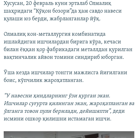
Хусусан, 20 февраль куни эрталаб Олмалиқ
шаҳридаги “Қўқон бозори”да ҳам савдо навеси
қулаши юз берди, жабрланганлар йўқ.
Олмалиқ кон-металлургия комбинатида
ишлайдиган ишчилардан бирига кўра, кечаси
билан ёққан қор фабрикадаги металлдан қурилган
вақтинчалик айвон томини синдириб юборган.
Ўша кезда ишчилар тонгги мажлисга йиғилгани
боис, кўпчилик жароҳатланган.
“У навесни ҳиндларнинг ўзи қурган экан.
Ишчилар суғурта қилинган экан, жароҳатланган ва
ўлганга товон пули берилади, дейишяпти”,
деди
исмини ошкор қилишни истамаган ишчи.