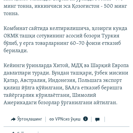
минг тонна, иккинчиси эса Қозоғистон - 500 минг
тонна.
Комбинат сайтида келтирилишича, ҳозирги кунда
ОКМК ташқи сотувининг асосий бозори Туркия
бўлиб, у ерга товарларнинг 60−70 фоизи етказиб
берилади.
Кейинги ўринларда Хитой, МДҲ ва Шарқий Европа
давлатлари туради. Бундан ташқари, ўзбек мисини
Қатар, Австралия, Индонезия, Польшага экспорт
қилиш йўлга қўйилгани, БААга етказиб беришга
тайёргарлик кўрилаётгани, Шимолий
Америкадаги бозорлар ўрганилгани айтилган.
Ўртоқлашинг
VPNсиз ўқиш