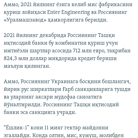
Аммо, 2021 йилнинг ёзига келиб мис фабрикасини
қуриш лойиҳаси Enter Engineering ва Россиянинг
«Уралмашзавод» ҳамкорлигига берилди.
2021 йилнинг декабрида Россиянинг Ташқи
иқтисодий банки бу комбинатни қуриш учун
имтиёзли шартлар асосида 712 млн евро, тақрибан
824,3 млн доллар миқдорида кредит бериши
маълум қилинган.
Аммо, Россиянинг Украинага босқини бошлангач,
йирик рус ширкатлари Ғарб санкцияларига тушди
ва уларнинг аксари мудофаа саноатига
йўналтирилди. Россиянинг Ташқи иқтисодий
банки эса санкцияга учради.
“Ёшлик-1” кони 11 минг гектар майдонни
эгаллайди. Конда олтин, мис, кумуш, молибден