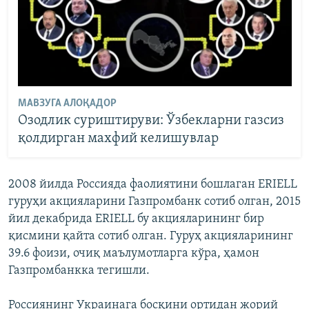
МАВЗУГА АЛОҚАДОР
Озодлик суриштируви: Ўзбекларни газсиз
қолдирган махфий келишувлар
2008 йилда Россияда фаолиятини бошлаган ERIELL
гуруҳи акцияларини Газпромбанк сотиб олган, 2015
йил декабрида ERIELL бу акцияларининг бир
қисмини қайта сотиб олган. Гуруҳ акцияларининг
39.6 фоизи, очиқ маълумотларга кўра, ҳамон
Газпромбанкка тегишли.
Россиянинг Украинага босқини ортидан жорий