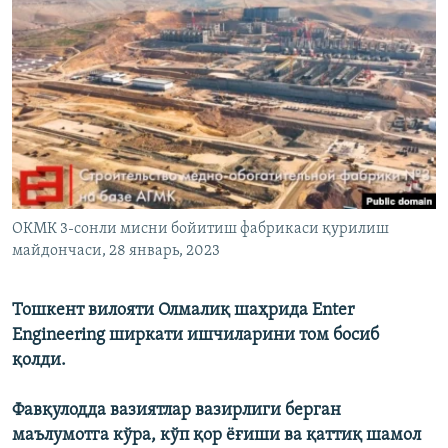
ОКМК 3-сонли мисни бойитиш фабрикаси қурилиш
майдончаси, 28 январь, 2023
Тошкент вилояти Олмалиқ шаҳрида Enter
Engineering ширкати ишчиларини том босиб
қолди.
Фавқулодда вазиятлар вазирлиги берган
маълумотга кўра, кўп қор ёғиши ва қаттиқ шамол