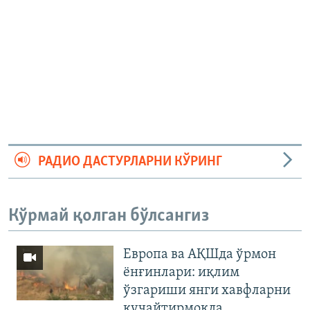
РАДИО ДАСТУРЛАРНИ КЎРИНГ
Кўрмай қолган бўлсангиз
Европа ва АҚШда ўрмон
ёнғинлари: иқлим
ўзгариши янги хавфларни
кучайтирмоқда