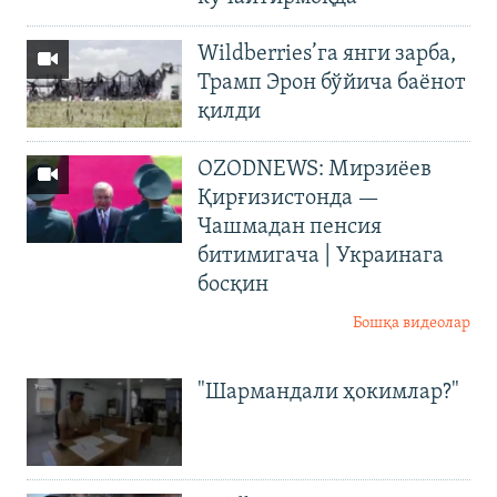
Wildberries’га янги зарба,
Трамп Эрон бўйича баёнот
қилди
OZODNEWS: Мирзиёев
Қирғизистонда —
Чашмадан пенсия
битимигача | Украинага
босқин
Бошқа видеолар
"Шармандали ҳокимлар?"