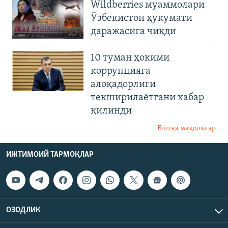
Wildberries муаммолари
Ўзбекистон ҳукумати
даражасига чиқди
10 туман ҳокими
коррупцияга
алоқадорлиги
текширилаётгани хабар
қилинди
Бошқа мақолалар
ИЖТИМОИЙ ТАРМОҚЛАР
ОЗОДЛИК