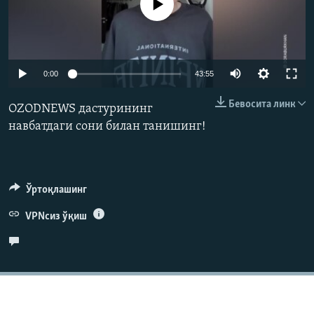
Айни дамда медиа-манба мавжуд эмас
Auto
0:00
43:55
240p
Бевосита линк
OZODNEWS дастурининг
360p
навбатдаги сони билан танишинг!
480p
Auto
240p
360p
480p
720p
720p
1080p
Ўртоқлашинг
1080p
VPNсиз ўқиш