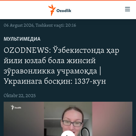
Линклар
Бош
мавзуларга
06 Avgust 2026, Toshkent vaqti: 20:16
ўтинг
OZODLIK SURISHTIRUVLARI
Асосий
МУЛЬТИМЕДИА
OZODVIDEO
навигацияга
OZODNEWS: Ўзбекистонда ҳар
ўтинг
OZODARXIV
Қидиришга
йили юзлаб бола жинсий
ўтинг
зўравонликка учрамоқда |
На русском
Украинага босқин: 1337-кун
ИЖТИМОИЙ ТАРМОҚЛАР
Oktabr 22, 2025
Озодлик бошқа тилларда