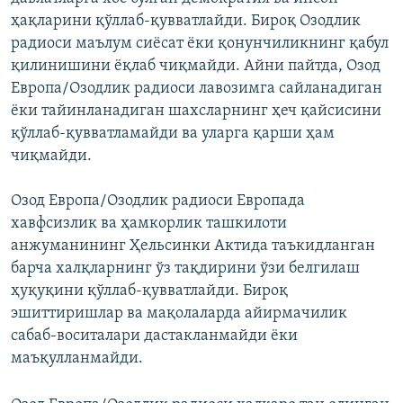
ҳақларини қўллаб-қувватлайди. Бироқ Озодлик
радиоси маълум сиёсат ёки қонунчиликнинг қабул
қилинишини ёқлаб чиқмайди. Айни пайтда, Озод
Европа/Озодлик радиоси лавозимга сайланадиган
ёки тайинланадиган шахсларнинг ҳеч қайсисини
қўллаб-қувватламайди ва уларга қарши ҳам
чиқмайди.
Озод Европа/Озодлик радиоси Европада
хавфсизлик ва ҳамкорлик ташкилоти
анжуманининг Ҳельсинки Актида таъкидланган
барча халқларнинг ўз тақдирини ўзи белгилаш
ҳуқуқини қўллаб-қувватлайди. Бироқ
эшиттиришлар ва мақолаларда айирмачилик
сабаб-воситалари дастакланмайди ёки
маъқулланмайди.