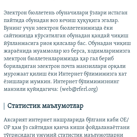
Электрон бюллетень обуначилари ўзлари истаган
пайтида обунадан воз кечиш ҳуқуқига эгалар.
Бунинг учун электрон бюллетенимизда ёки
сайтимизда кўрсатилган обунадан қандай чиқиш
йўлланмасига риоя қилсалар бас. Обунадан чиқиш
жараёнида муаммолар юз берса, ходимларимизга
электрон бюллетенларимизда ҳар гал бериб
бориладиган электрон почта манзиллари орқали
мурожаат қилиш ёки Интернет бўлимимизга хат
ёзишлари мумкин. Интернет бўлимимизнинг
манзили қуйидагича: (web@rferl.org)
Статистик маълумотлар
Аксарият интернет нашрларида бўлгани каби ОЕ/
ОР ҳам ўз сайтидан қанча киши фойдаланаётгани
тўғрисидаги умумий статистик маълумотларни