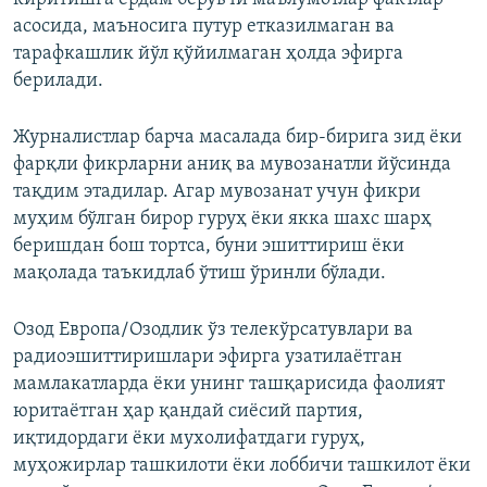
асосида, маъносига путур етказилмаган ва
тарафкашлик йўл қўйилмаган ҳолда эфирга
берилади.
Журналистлар барча масалада бир-бирига зид ёки
фарқли фикрларни аниқ ва мувозанатли йўсинда
тақдим этадилар. Агар мувозанат учун фикри
муҳим бўлган бирор гуруҳ ёки якка шахс шарҳ
беришдан бош тортса, буни эшиттириш ёки
мақолада таъкидлаб ўтиш ўринли бўлади.
Озод Европа/Озодлик ўз телекўрсатувлари ва
радиоэшиттиришлари эфирга узатилаётган
мамлакатларда ёки унинг ташқарисида фаолият
юритаётган ҳар қандай сиёсий партия,
иқтидордаги ёки мухолифатдаги гуруҳ,
муҳожирлар ташкилоти ёки лоббичи ташкилот ёки