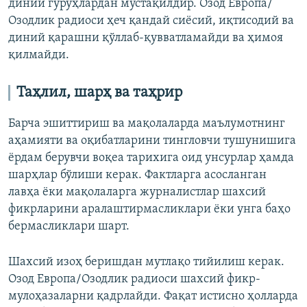
диний гуруҳлардан мустақилдир. Озод Европа/
Озодлик радиоси ҳеч қандай сиёсий, иқтисодий ва
диний қарашни қўллаб-қувватламайди ва ҳимоя
қилмайди.
Таҳлил, шарҳ ва таҳрир
Барча эшиттириш ва мақолаларда маълумотнинг
аҳамияти ва оқибатларини тингловчи тушунишига
ёрдам берувчи воқеа тарихига оид унсурлар ҳамда
шарҳлар бўлиши керак. Фактларга асосланган
лавҳа ёки мақолаларга журналистлар шахсий
фикрларини аралаштирмасликлари ёки унга баҳо
бермасликлари шарт.
Шахсий изоҳ беришдан мутлақо тийилиш керак.
Озод Европа/Озодлик радиоси шахсий фикр-
мулоҳазаларни қадрлайди. Фақат истисно ҳолларда