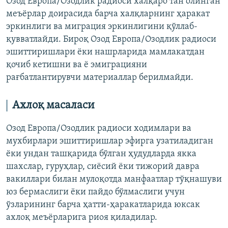
Озод Европа/Озодлик радиоси халқаро тан олинган
меъёрлар доирасида барча халқларнинг ҳаракат
эркинлиги ва миграция эркинлигини қўллаб-
қувватлайди. Бироқ Озод Европа/Озодлик радиоси
эшиттиришлари ёки нашрларида мамлакатдан
қочиб кетишни ва ё эмиграцияни
рағбатлантирувчи материаллар берилмайди.
Ахлоқ масаласи
Озод Европа/Озодлик радиоси ходимлари ва
мухбирлари эшиттиришлар эфирга узатиладиган
ёки ундан ташқарида бўлган ҳудудларда якка
шахслар, гуруҳлар, сиёсий ёки тижорий давра
вакиллари билан мулоқотда манфаатлар тўқнашуви
юз бермаслиги ёки пайдо бўлмаслиги учун
ўзларининг барча ҳатти-ҳаракатларида юксак
ахлоқ меъёрларига риоя қиладилар.