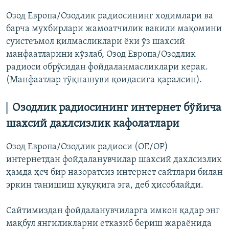
Озод Европа/Озодлик радиосининг ходимлари ва
барча мухбирлари жамоатчилик вакили мақомини
суистеъмол қилмасликлари ёки ўз шахсий
манфаатларини кўзлаб, Озод Европа/Озодлик
радиоси обрўсидан фойдаланмасликлари керак.
(Манфаатлар тўқнашуви қоидасига қаралсин).
Озодлик радиосининг интернет бўйича
шахсий дахлсизлик кафолатлари
Озод Европа/Озодлик радиоси (ОЕ/ОР)
интернетдан фойдаланувчилар шахсий дахлсизлик
ҳамда ҳеч бир назоратсиз интернет сайтлари билан
эркин танишиш ҳуқуқига эга, деб ҳисоблайди.
Сайтимиздан фойдаланувчиларга имкон қадар энг
мақбул янгиликларни етказиб бериш жараёнида