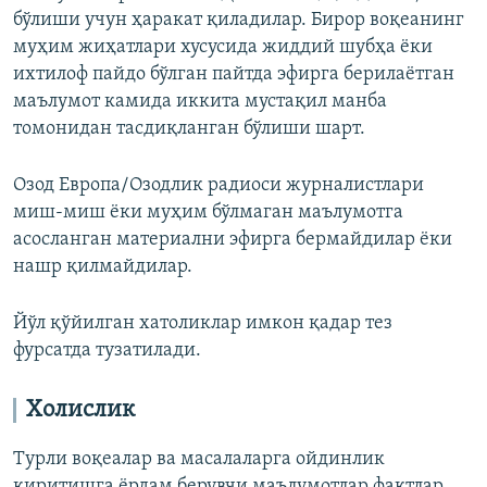
бўлиши учун ҳаракат қиладилар. Бирор воқеанинг
муҳим жиҳатлари хусусида жиддий шубҳа ёки
ихтилоф пайдо бўлган пайтда эфирга берилаётган
маълумот камида иккита мустақил манба
томонидан тасдиқланган бўлиши шарт.
Озод Европа/Озодлик радиоси журналистлари
миш-миш ёки муҳим бўлмаган маълумотга
асосланган материални эфирга бермайдилар ёки
нашр қилмайдилар.
Йўл қўйилган хатоликлар имкон қадар тез
фурсатда тузатилади.
Холислик
Турли воқеалар ва масалаларга ойдинлик
киритишга ёрдам берувчи маълумотлар фактлар