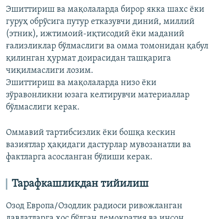
Эшиттириш ва мақолаларда бирор якка шахс ёки
гуруҳ обрўсига путур етказувчи диний, миллий
(этник), ижтимоий-иқтисодий ёки маданий
ғализликлар бўлмаслиги ва омма томонидан қабул
қилинган ҳурмат доирасидан ташқарига
чиқилмаслиги лозим.
Эшиттириш ва мақолаларда низо ёки
зўравонликни юзага келтирувчи материаллар
бўлмаслиги керак.
Оммавий тартибсизлик ёки бошқа кескин
вазиятлар ҳақидаги дастурлар мувозанатли ва
фактларга асосланган бўлиши керак.
Тарафкашликдан тийилиш
Озод Европа/Озодлик радиоси ривожланган
давлатларга хос бўлган демократия ва инсон