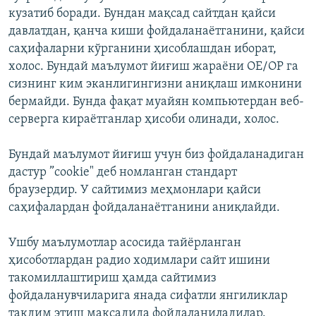
кузатиб боради. Бундан мақсад сайтдан қайси
давлатдан, қанча киши фойдаланаётганини, қайси
саҳифаларни кўрганини ҳисоблашдан иборат,
холос. Бундай маълумот йиғиш жараёни ОЕ/ОР га
сизнинг ким эканлигингизни аниқлаш имконини
бермайди. Бунда фақат муайян компьютердан веб-
серверга кираётганлар ҳисоби олинади, холос.
Бундай маълумот йиғиш учун биз фойдаланадиган
дастур ”cookie" деб номланган стандарт
браузердир. У сайтимиз меҳмонлари қайси
саҳифалардан фойдаланаётганини аниқлайди.
Ушбу маълумотлар асосида тайёрланган
ҳисоботлардан радио ходимлари сайт ишини
такомиллаштириш ҳамда сайтимиз
фойдаланувчиларига янада сифатли янгиликлар
тақдим этиш мақсадида фойдаланиладилар.