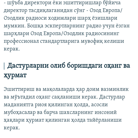
- шўъба директори ёки эшиттиришлар бўйича
директор тасдиқлаганидан сўнг - Озод Европа/
Озодлик радиоси ходимлари шарҳ ёзишлари
мумкин. Бошқа эскпертларнинг радио учун ёзган
шарҳлари Озод Европа/Озодлик радиосининг
профессионал стандартларига мувофиқ келиши
керак.
Дастурларни олиб боришдаги оҳанг ва
ҳурмат
Эшиттириш ва мақолаларда ҳар доим вазминлик
ва мўътадил оҳанг сақланиши керак. Дастурлар
маданиятга риоя қилинган ҳолда, асосли
мубоҳасалар ва барча шахсларнинг инсоний
ҳақлари ҳурмат қилинган ҳолда тайёрланиши
керак.