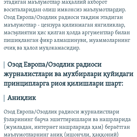
этадиган маълумотлар маҳаллий ахборот
воситаларидан олиш имконсиз маълумотлардир.
Озод Европа/Озодлик радиоси тақдим этадиган
маълумотлар - цензура қилинмаган янгиликлар,
масъулиятни ҳис қилган ҳолда аргументлар билан
пишиқланган фикр алмашинуви, муаммоларнинг
очиқ ва ҳалол муҳокамасидир.
Озод Европа/Озодлик радиоси
журналистлари ва мухбирлари қуйидаги
принципларга риоя қилишлари шарт:
Аниқлик
Озод Европа/Озодлик радиоси журналистлари
ўзларининг барча эшиттиришлари ва нашрларида
(жумладан, интернет нашрларида ҳам) бераётган
маълумотларнинг аниқ (ишончли, ҳаққоний)