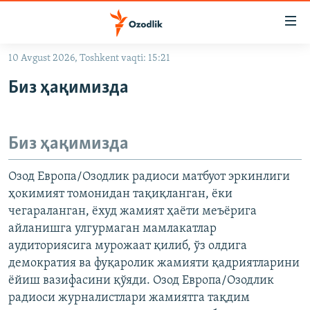
Линклар
Бош
мавзуларга
10 Avgust 2026, Toshkent vaqti: 15:21
ўтинг
OZODLIK SURISHTIRUVLARI
Асосий
Биз ҳақимизда
OZODVIDEO
навигацияга
ўтинг
OZODARXIV
Қидиришга
Биз ҳақимизда
ўтинг
На русском
Озод Европа/Озодлик радиоси матбуот эркинлиги
ҳокимият томонидан тақиқланган, ёки
ИЖТИМОИЙ ТАРМОҚЛАР
чегараланган, ёхуд жамият ҳаёти меъёрига
айланишга улгурмаган мамлакатлар
аудиториясига мурожаат қилиб, ўз олдига
демократия ва фуқаролик жамияти қадриятларини
ёйиш вазифасини қўяди. Озод Европа/Озодлик
Озодлик бошқа тилларда
радиоси журналистлари жамиятга тақдим