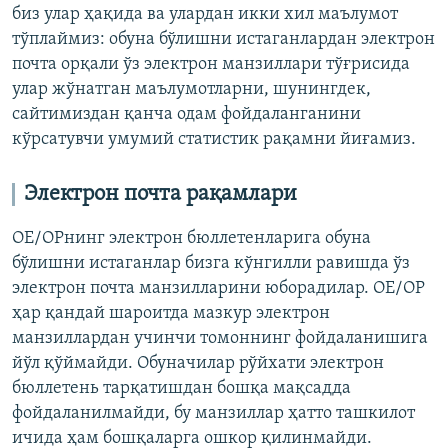
биз улар ҳақида ва улардан икки хил маълумот
тўплаймиз: обуна бўлишни истаганлардан электрон
почта орқали ўз электрон манзиллари тўғрисида
улар жўнатган маълумотларни, шунингдек,
сайтимиздан қанча одам фойдаланганини
кўрсатувчи умумий статистик рақамни йиғамиз.
Электрон почта рақамлари
ОЕ/ОРнинг электрон бюллетенларига обуна
бўлишни истаганлар бизга кўнгилли равишда ўз
электрон почта манзилларини юборадилар. ОЕ/ОР
ҳар қандай шароитда мазкур электрон
манзиллардан учинчи томоннинг фойдаланишига
йўл қўймайди. Обуначилар рўйхати электрон
бюллетень тарқатишдан бошқа мақсадда
фойдаланилмайди, бу манзиллар ҳатто ташкилот
ичида ҳам бошқаларга ошкор қилинмайди.