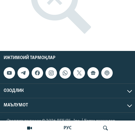
ИЖТИМОИЙ ТАРМОҚЛАР
ОЗОДЛИК
МАЪЛУМОТ
Озодлик радиоси © 2026 RFE/RL, Inc. | Барча ҳуқуқлар
ҳимояланган.
РУС