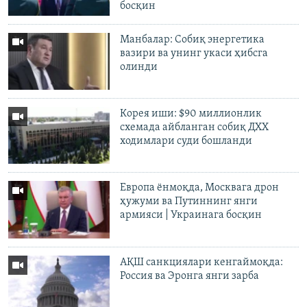
босқин
Манбалар: Собиқ энергетика
вазири ва унинг укаси ҳибсга
олинди
Корея иши: $90 миллионлик
схемада айбланган собиқ ДХХ
ходимлари суди бошланди
Европа ёнмоқда, Москвага дрон
ҳужуми ва Путиннинг янги
армияси | Украинага босқин
АҚШ санкциялари кенгаймоқда:
Россия ва Эронга янги зарба