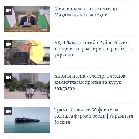
Миллиардлар ва ваколатлар:
Маҳаллада яна ислоҳот
АҚШ Давлат котиби Рубио Россия
ташқи ишлар вазири Лавров билан
учрашди
Аномал иссиқ - электрга чеклов,
қимматлаган пропан ва қуруқ
ваъдалар
Трамп Канадага 50 фоиз бож
солишга фармон берди | Украинага
босқин