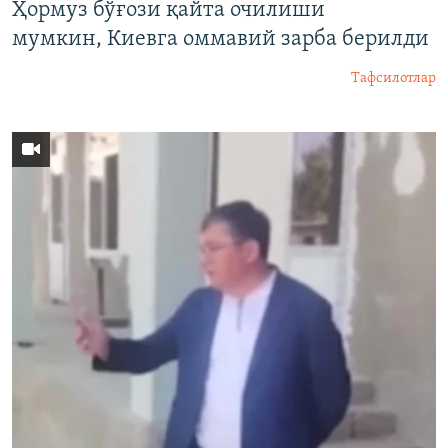
Ҳормуз бўғози қайта очилиши
мумкин, Киевга оммавий зарба берилди
Тафсилотлар