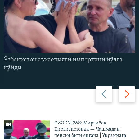
Ўзбекистон авиаёнилғи импортини йўлга
қўйди
Олдинги
Кейинг
слайд
слайд
OZODNEWS: Мирзиёев
Қирғизистонда — Чашмадан
пенсия битимигача | Украинага