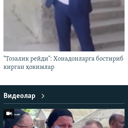
"Тозалик рейди": Хонадонларга бостириб
кирган ҳокимлар
Видеолар