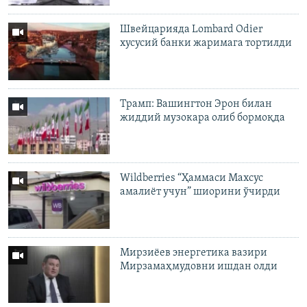
Швейцарияда Lombard Odier
хусусий банки жаримага тортилди
Трамп: Вашингтон Эрон билан
жиддий музокара олиб бормоқда
Wildberries “Ҳаммаси Махсус
амалиёт учун” шиорини ўчирди
Мирзиёев энергетика вазири
Мирзамаҳмудовни ишдан олди