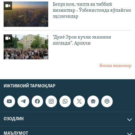
Бепул нон, чипта ва тиббий
хизматлар - Ўзбекистонда кўпайган
эҳсончилар
“Дунё Эрон кучли эканини
англади”. Ароқчи
Бошқа видеолар
ИЖТИМОИЙ ТАРМОҚЛАР
ОЗОДЛИК
МАЪЛУМОТ