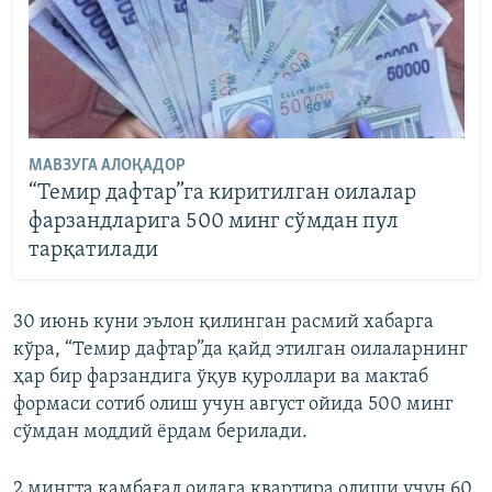
МАВЗУГА АЛОҚАДОР
“Темир дафтар”га киритилган оилалар
фарзандларига 500 минг сўмдан пул
тарқатилади
30 июнь куни эълон қилинган расмий хабарга
кўра, “Темир дафтар”да қайд этилган оилаларнинг
ҳар бир фарзандига ўқув қуроллари ва мактаб
формаси сотиб олиш учун август ойида 500 минг
сўмдан моддий ёрдам берилади.
2 мингта камбағал оилага квартира олиши учун 60