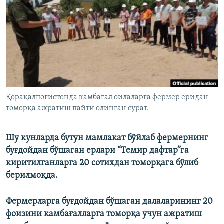
Қорақалпоғистонда камбағал оилаларга фермер еридан
томорқа ажратиш пайти олинган сурат.
Шу кунларда бутун мамлакат бўйлаб фермернинг
буғдойдан бўшаган ерлари “Темир дафтар”га
киритилганларга 20 сотихдан томорқага бўлиб
берилмоқда.
Фермерларга буғдойдан бўшаган далаларининг 20
фоизини камбағалларга томорқа учун ажратиш