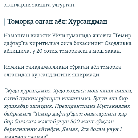
эканларни экишга улгурган.
Томорқа олган аёл: Хурсандман
Наманган вилояти Уйчи туманида яшовчи “Темир
дафтар”га киритилган оила бекасининг Озодликка
айтишича, у 20 сотих томорқасига мош эккан.
Исмини очиқламасликни сўраган аёл томорқа
олганидан хурсандлигини яширмади:
“Жуда хурсандмиз. Худо хоҳласа мош яхши пишса,
сотиб пулини рўзғорга ишлатамиз. Бугун яна бир
хушхабар эшитдик. Президентимиз Мустақиллик
байрамига “Темир дафтар”даги оилаларнинг ҳар
бир боласига мактаб учун 500 минг сўмдан
берилишини айтибди. Демак, 2та болам учун 1
миллион оламиз”.