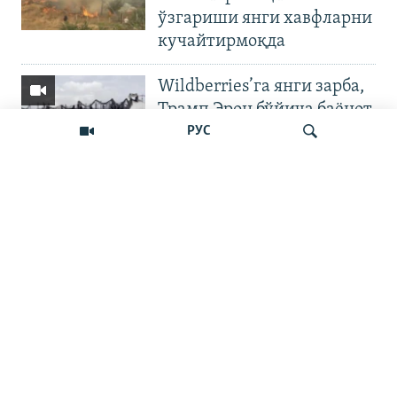
ўзгариши янги хавфларни
кучайтирмоқда
Wildberries’га янги зарба,
Трамп Эрон бўйича баёнот
қилди
РУС
OZODNEWS: Мирзиёев
Қирғизистонда —
Излаш
Чашмадан пенсия
битимигача | Украинага
босқин
Бошқа видеолар
Наманган шаҳар ҳокими
11 йилга қамалди