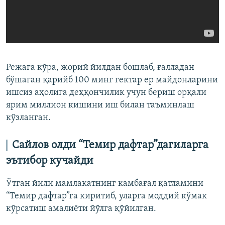
Режага кўра, жорий йилдан бошлаб, ғалладан
бўшаган қарийб 100 минг гектар ер майдонларини
ишсиз аҳолига деҳқончилик учун бериш орқали
ярим миллион кишини иш билан таъминлаш
кўзланган.
Сайлов олди “Темир дафтар”дагиларга
эътибор кучайди
Ўтган йили мамлакатнинг камбағал қатламини
“Темир дафтар”га киритиб, уларга моддий кўмак
кўрсатиш амалиёти йўлга қўйилган.