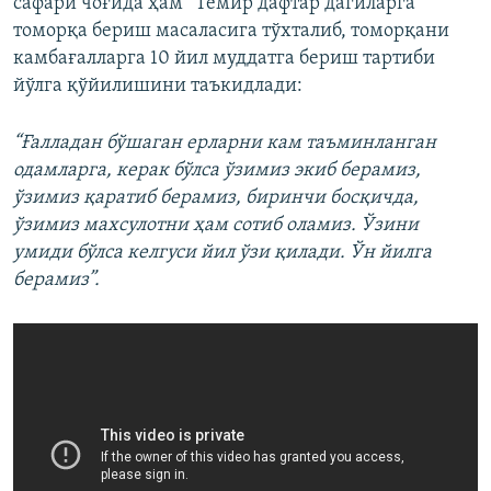
сафари чоғида ҳам “Темир дафтар”дагиларга
томорқа бериш масаласига тўхталиб, томорқани
камбағалларга 10 йил муддатга бериш тартиби
йўлга қўйилишини таъкидлади:
“Ғалладан бўшаган ерларни кам таъминланган
одамларга, керак бўлса ўзимиз экиб берамиз,
ўзимиз қаратиб берамиз, биринчи босқичда,
ўзимиз махсулотни ҳам сотиб оламиз. Ўзини
умиди бўлса келгуси йил ўзи қилади. Ўн йилга
берамиз”.