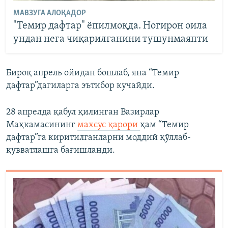
МАВЗУГА АЛОҚАДОР
"Темир дафтар" ёпилмоқда. Ногирон оила
ундан нега чиқарилганини тушунмаяпти
Бироқ апрель ойидан бошлаб, яна “Темир
дафтар”дагиларга эътибор кучайди.
28 апрелда қабул қилинган Вазирлар
Маҳкамасининг
махсус қарори
ҳам “Темир
дафтар”га киритилганларни моддий қўллаб-
қувватлашга бағишланди.