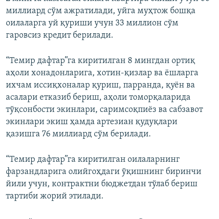
миллиард сўм ажратилади, уйга муҳтож бошқа
оилаларга уй қуриши учун 33 миллион сўм
гаровсиз кредит берилади.
“Темир дафтар”га киритилган 8 мингдан ортиқ
аҳоли хонадонларига, хотин-қизлар ва ёшларга
ихчам иссиқхоналар қуриш, парранда, қуён ва
асалари етказиб бериш, аҳоли томорқаларида
тўқсонбости экинлари, саримсоқпиёз ва сабзавот
экинлари экиш ҳамда артезиан қудуқлари
қазишга 76 миллиард сўм берилади.
“Темир дафтар”га киритилган оилаларнинг
фарзандларига олийгоҳдаги ўқишнинг биринчи
йили учун, контрактни бюджетдан тўлаб бериш
тартиби жорий этилади.