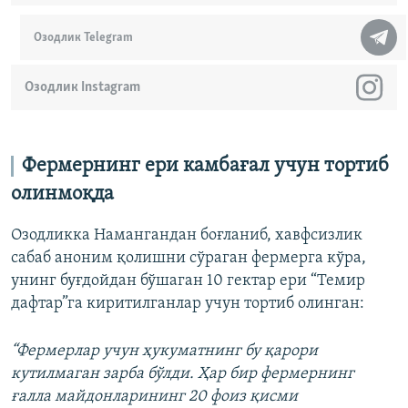
Озодлик Telegram
Озодлик Instagram
Фермернинг ери камбағал учун тортиб
олинмоқда
Озодликка Намангандан боғланиб, хавфсизлик
сабаб аноним қолишни сўраган фермерга кўра,
унинг буғдойдан бўшаган 10 гектар ери “Темир
дафтар”га киритилганлар учун тортиб олинган:
“Фермерлар учун ҳукуматнинг бу қарори
кутилмаган зарба бўлди. Ҳар бир фермернинг
ғалла майдонларининг 20 фоиз қисми