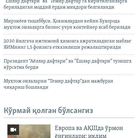
“Ёшлар дафтари” ва “Темир дафтар”га киритилганларга
бериладиган моддий ёрдам миқдори белгиланди
Мирзиёев ташаббуси. Ҳокимлардан кейин Бухорода
муҳтож оилаларга бизнес учун контейнер ясаб берилади
2030 йилгача ижтимоий ҳимояга ажратиладиган маблағ
ЯИМнинг 1,5 фоизига етказилиши режалаштирилди
Президент “Аёллар дафтари” ва “Ёшлар дафтари” тузишга
кўрсатма берди
Муҳтож оилаларни “Темир дафтар”дан мажбуран
чиқариш бошланди
Кўрмай қолган бўлсангиз
Европа ва АҚШда ўрмон
ёнғинлари: иқлим