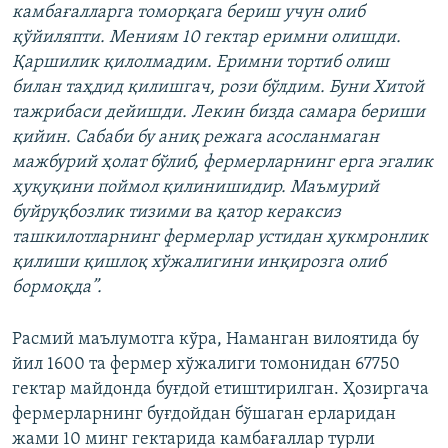
камбағалларга томорқага бериш учун олиб
қўйиляпти. Мениям 10 гектар еримни олишди.
Қаршилик қилолмадим. Еримни тортиб олиш
билан таҳдид қилишгач, рози бўлдим. Буни Хитой
тажрибаси дейишди. Лекин бизда самара бериши
қийин. Сабаби бу аниқ режага асосланмаган
мажбурий ҳолат бўлиб, фермерларнинг ерга эгалик
ҳуқуқини поймол қилинишидир. Маъмурий
буйруқбозлик тизими ва қатор кераксиз
ташкилотларнинг фермерлар устидан ҳукмронлик
қилиши қишлоқ хўжалигини инқирозга олиб
бормоқда”.
Расмий маълумотга кўра, Наманган вилоятида бу
йил 1600 та фермер хўжалиги томонидан 67750
гектар майдонда буғдой етиштирилган. Ҳозиргача
фермерларнинг буғдойдан бўшаган ерларидан
жами 10 минг гектарида камбағаллар турли