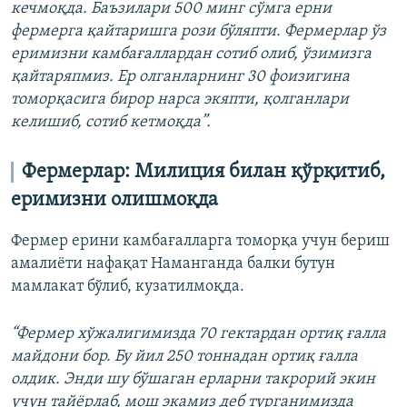
кечмоқда. Баъзилари 500 минг сўмга ерни
фермерга қайтаришга рози бўляпти. Фермерлар ўз
еримизни камбағаллардан сотиб олиб, ўзимизга
қайтаряпмиз. Ер олганларнинг 30 фоизигина
томорқасига бирор нарса экяпти, қолганлари
келишиб, сотиб кетмоқда”.
Фермерлар: Милиция билан қўрқитиб,
еримизни олишмоқда
Фермер ерини камбағалларга томорқа учун бериш
амалиёти нафақат Наманганда балки бутун
мамлакат бўлиб, кузатилмоқда.
“Фермер хўжалигимизда 70 гектардан ортиқ ғалла
майдони бор. Бу йил 250 тоннадан ортиқ ғалла
олдик. Энди шу бўшаган ерларни такрорий экин
учун тайёрлаб, мош экамиз деб турганимизда