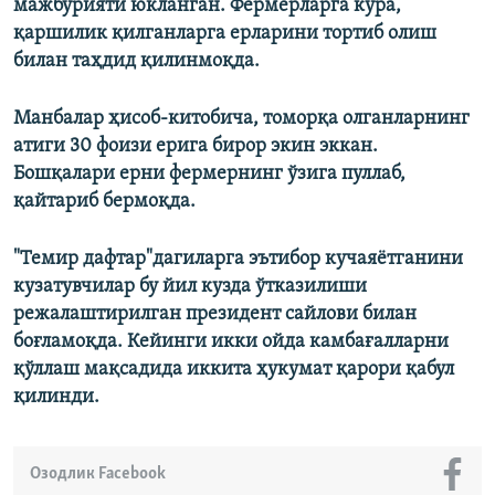
мажбурияти юкланган. Фермерларга кўра,
қаршилик қилганларга ерларини тортиб олиш
билан таҳдид қилинмоқда.
Манбалар ҳисоб-китобича, томорқа олганларнинг
атиги 30 фоизи ерига бирор экин эккан.
Бошқалари ерни фермернинг ўзига пуллаб,
қайтариб бермоқда.
"Темир дафтар"дагиларга эътибор кучаяётганини
кузатувчилар бу йил кузда ўтказилиши
режалаштирилган президент сайлови билан
боғламоқда. Кейинги икки ойда камбағалларни
қўллаш мақсадида иккита ҳукумат қарори қабул
қилинди.
Озодлик Facebook