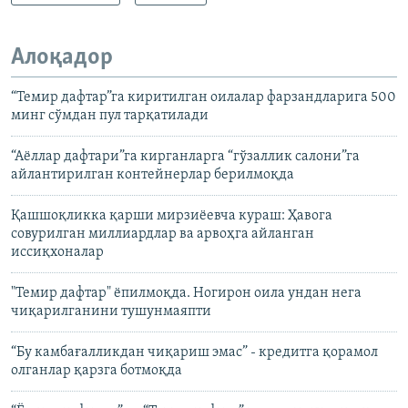
Алоқадор
“Темир дафтар”га киритилган оилалар фарзандларига 500
минг сўмдан пул тарқатилади
“Аёллар дафтари”га кирганларга “гўзаллик салони”га
айлантирилган контейнерлар берилмоқда
Қашшоқликка қарши мирзиëевча кураш: Ҳавога
совурилган миллиардлар ва арвоҳга айланган
иссиқхоналар
"Темир дафтар" ёпилмоқда. Ногирон оила ундан нега
чиқарилганини тушунмаяпти
“Бу камбағалликдан чиқариш эмас” - кредитга қорамол
олганлар қарзга ботмоқда