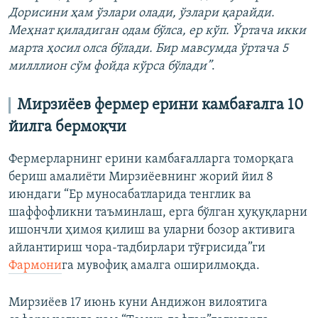
Дорисини ҳам ўзлари олади, ўзлари қарайди.
Меҳнат қиладиган одам бўлса, ер кўп. Ўртача икки
марта ҳосил олса бўлади. Бир мавсумда ўртача 5
милллион сўм фойда кўрса бўлади”
.
Мирзиёев фермер ерини камбағалга 10
йилга бермоқчи
Фермерларнинг ерини камбағалларга томорқага
бериш амалиёти Мирзиёевнинг жорий йил 8
июндаги “Ер муносабатларида тенглик ва
шаффофликни таъминлаш, ерга бўлган ҳуқуқларни
ишончли ҳимоя қилиш ва уларни бозор активига
айлантириш чора-тадбирлари тўғрисида”ги
Фармони
га мувофиқ амалга оширилмоқда.
Мирзиёев 17 июнь куни Андижон вилоятига