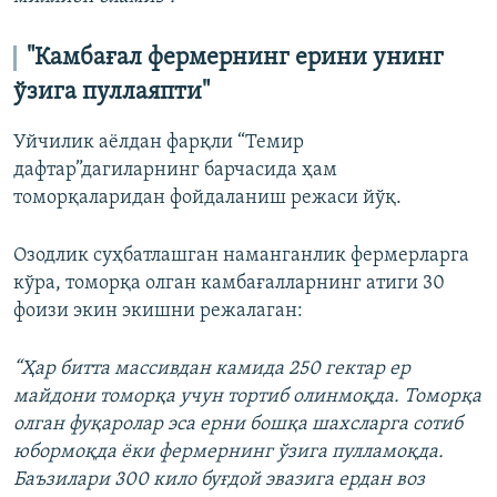
"Камбағал фермернинг ерини унинг
ўзига пуллаяпти"
Уйчилик аёлдан фарқли “Темир
дафтар”дагиларнинг барчасида ҳам
томорқаларидан фойдаланиш режаси йўқ.
Озодлик суҳбатлашган наманганлик фермерларга
кўра, томорқа олган камбағалларнинг атиги 30
фоизи экин экишни режалаган:
“Ҳар битта массивдан камида 250 гектар ер
майдони томорқа учун тортиб олинмоқда. Томорқа
олган фуқаролар эса ерни бошқа шахсларга сотиб
юбормоқда ёки фермернинг ўзига пулламоқда.
Баъзилари 300 кило буғдой эвазига ердан воз