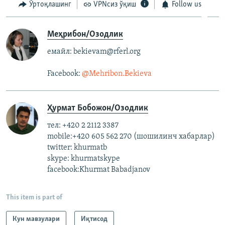
Ўртоқлашинг
VPNсиз ўқиш
Follow us
Меҳрибон/Озодлик
емайл: bekievam@rferl.org
Facebook:
@Mehribon.Bekieva​
Ҳурмат Бобожон/Озодлик
тел: +420 2 2112 3387
mobile:+420 605 562 270 (шошилинч хабарлар)
twitter: khurmatb
skype: khurmatskype
facebook:Khurmat Babadjanov
This item is part of
Кун мавзулари
Иқтисод