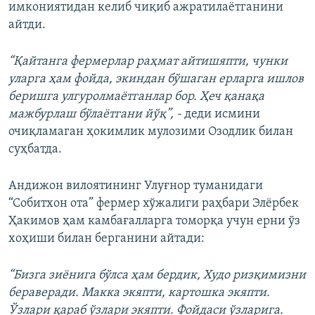
имкониятидан келиб чиқиб ажратилаётганини
айтди.
“Қайтанга фермерлар раҳмат айтишяпти, чунки
уларга ҳам фойда, экиндан бўшаган ерларга ишлов
беришга улгуролмаётганлар бор. Ҳеч қанақа
мажбурлаш бўлаётгани йўқ”, -
деди исмини
очиқламаган ҳокимлик мулозими Озодлик билан
суҳбатда.
Андижон вилоятининг Улуғнор туманидаги
“Собитхон ота” фермер хўжалиги раҳбари Элёрбек
Ҳакимов ҳам камбағалларга томорқа учун ерни ўз
хоҳиши билан берганини айтади:
“Бизга зиёнига бўлса ҳам бердик, Худо ризқимизни
бераверади. Макка экяпти, картошка экяпти.
Ўзлари қараб ўзлари экяпти. Фойдаси ўзларига.