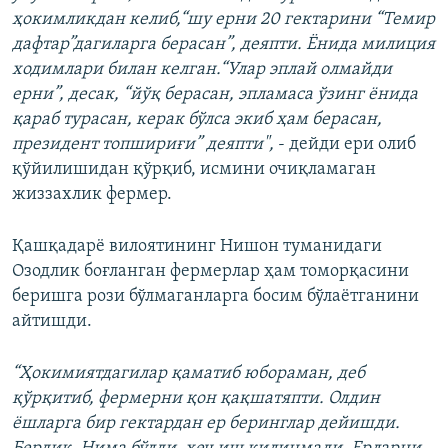
ҳокимликдан келиб,“шу ерни 20 гектарини “Темир
дафтар”дагиларга берасан”, деяпти. Ёнида милиция
ходимлари билан келган.“Улар эплай олмайди
ерни”, десак, “йўқ берасан, эпламаса ўзинг ёнида
қараб турасан, керак бўлса экиб ҳам берасан,
президент топшириғи” деяпти",
- дейди ери олиб
қўйилишидан қўрқиб, исмини очиқламаган
жиззахлик фермер.
Қашқадарё вилоятининг Нишон туманидаги
Озодлик боғланган фермерлар ҳам томорқасини
беришга рози бўлмаганларга босим бўлаётганини
айтишди.
“Ҳокимиятдагилар қаматиб юбораман, деб
қўрқитиб, фермерни қон қақшатяпти. Олдин
ёшларга бир гектардан ер беринглар дейишди.