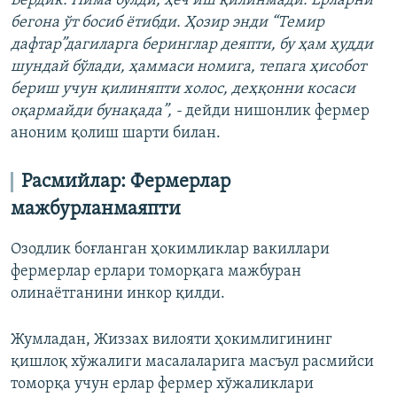
Бердик. Нима бўлди, ҳеч иш қилинмади. Ерларни
бегона ўт босиб ётибди. Ҳозир энди “Темир
дафтар”дагиларга беринглар деяпти, бу ҳам ҳудди
шундай бўлади, ҳаммаси номига, тепага ҳисобот
бериш учун қилиняпти холос, деҳқонни косаси
оқармайди бунақада”, -
дейди нишонлик фермер
аноним қолиш шарти билан.
Расмийлар: Фермерлар
мажбурланмаяпти
Озодлик боғланган ҳокимликлар вакиллари
фермерлар ерлари томорқага мажбуран
олинаётганини инкор қилди.
Жумладан, Жиззах вилояти ҳокимлигининг
қишлоқ хўжалиги масалаларига масъул расмийси
томорқа учун ерлар фермер хўжаликлари