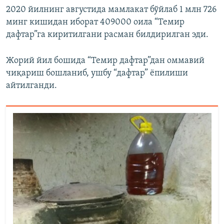
2020 йилнинг августида
мамлакат бўйлаб 1 млн 726
минг кишидан иборат 409000 оила “Темир
дафтар”га киритилгани расман билдирилган эди.
Жорий йил бошида “Темир дафтар”дан оммавий
чиқариш бошланиб, ушбу “дафтар” ёпилиши
айтилганди.