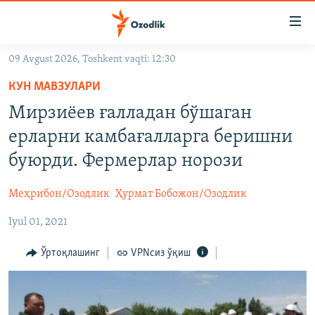
Линклар
Бош
мавзуларга
09 Avgust 2026, Toshkent vaqti: 12:30
ўтинг
OZODLIK SURISHTIRUVLARI
Асосий
КУН МАВЗУЛАРИ
OZODVIDEO
навигацияга
Мирзиёев ғалладан бўшаган
ўтинг
OZODARXIV
ерларни камбағалларга беришни
Қидиришга
ўтинг
буюрди. Фермерлар норози
На русском
Меҳрибон/Озодлик
Ҳурмат Бобожон/Озодлик
ИЖТИМОИЙ ТАРМОҚЛАР
Iyul 01, 2021
Ўртоқлашинг
VPNсиз ўқиш
Озодлик бошқа тилларда