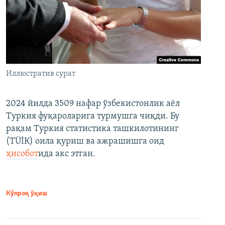
Иллюстратив сурат
2024 йилда 3509 нафар ўзбекистонлик аёл
Туркия фуқароларига турмушга чиқди. Бу
рақам Туркия статистика ташкилотининг
(ТÜİК) оила қуриш ва ажрашишга оид
ҳисобот
ида акс этган.
Кўпроқ ўқиш