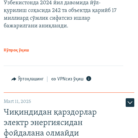
Ўзбекистонда 2024 йил давомида йўл-
қурилиш соҳасида 242 та объектда қарийб 17
миллиард сўмлик сифатсиз ишлар
бажарилгани аниқланди.
Кўпроқ ўқиш
Ўртоқлашинг
VPNсиз ўқиш
Mart 11, 2025
Чиқиндидан қарздорлар
электр энергиясидан
фойдалана олмайди