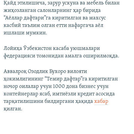
Қайд этилишича, зарур ускуна ва мебель билан
жиҳозланган салонларнинг ҳар бирида
“Аёллар дафтари”га киритилган ва махсус
касбий таълим олган етти нафаргача аёл
ишлаши мумкин.
Лойиҳа Ўзбекистон касаба уюшмалари
федерацияси томонидан амалга оширилмоқда.
Аввалроқ Озодлик Бухоро вилояти
ҳокимлигининг “Темир дафтар”га киритилган
ночор оилалар учун 1000 дона бизнес учун
контейнерлар ясаб, имтиёзли кредит асосида
тарқатилишини билдиргани ҳақида
хабар
қилган.