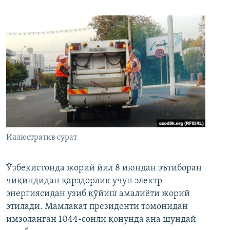
Иллюстратив сурат
Ўзбекистонда жорий йил 8 июндан эътиборан
чиқиндидан қарздорлик учун электр
энергиясидан узиб қўйиш амалиёти жорий
этилади. Мамлакат президенти томонидан
имзоланган 1044-сонли қонунда ана шундай