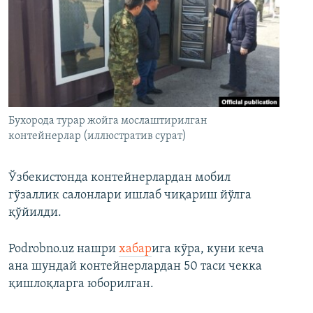
Бухорода турар жойга мослаштирилган
контейнерлар (иллюстратив сурат)
Ўзбекистонда контейнерлардан мобил
гўзаллик салонлари ишлаб чиқариш йўлга
қўйилди.
Podrobno.uz нашри
хабар
ига кўра, куни кеча
ана шундай контейнерлардан 50 таси чекка
қишлоқларга юборилган.