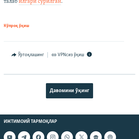
талаб
илгари сурилган
.
Кўпроқ ўқиш
Ўртоқлашинг
VPNсиз ўқиш
Давомини ўқинг
ИЖТИМОИЙ ТАРМОҚЛАР