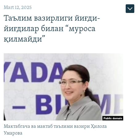
Mart 12, 2025
Таълим вазирлиги йиғди-
йиғдилар билан “муроса
қилмайди”
Мактабгача ва мактаб таълими вазири Ҳилола
Умарова