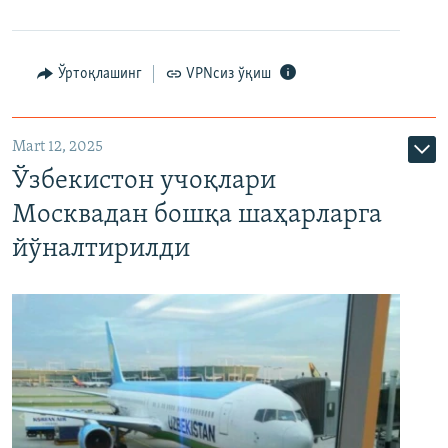
Ўртоқлашинг
VPNсиз ўқиш
Mart 12, 2025
Ўзбекистон учоқлари
Москвадан бошқа шаҳарларга
йўналтирилди