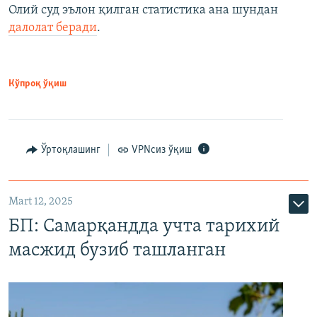
Олий суд эълон қилган статистика ана шундан
далолат беради
.
Кўпроқ ўқиш
Ўртоқлашинг
VPNсиз ўқиш
Mart 12, 2025
БП: Самарқандда учта тарихий
масжид бузиб ташланган