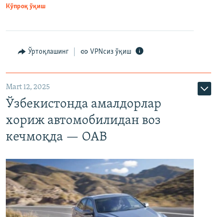
Кўпроқ ўқиш
Ўртоқлашинг
VPNсиз ўқиш
Mart 12, 2025
Ўзбекистонда амалдорлар
хориж автомобилидан воз
кечмоқда — ОАВ