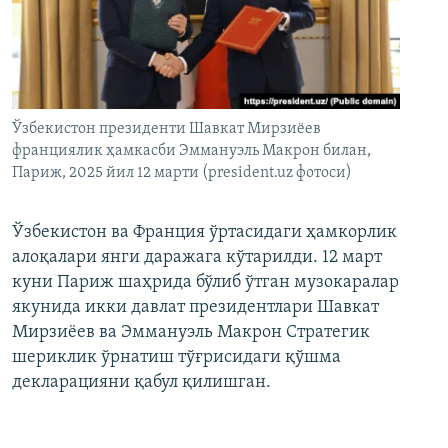
Ўзбекистон президенти Шавкат Мирзиёев
франциялик ҳамкасби Эммануэль Макрон билан,
Париж, 2025 йил 12 марти (president.uz фотоси)
Ўзбекистон ва Франция ўртасидаги ҳамкорлик
алоқалари янги даражага кўтарилди. 12 март
куни Париж шаҳрида бўлиб ўтган музокаралар
якунида икки давлат президентлари Шавкат
Мирзиёев ва Эммануэль Макрон Стратегик
шериклик ўрнатиш тўғрисидаги қўшма
декларацияни қабул қилишган.