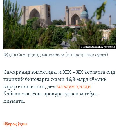
Кўҳна Самарқанд манзараси (иллюстратив сурат)
Самарқанд вилоятидаги XIX – XX асрларга оид
тарихий биноларга жами 46,8 млрд сўмлик
зарар етказилган, дея
маълум қилди
Ўзбекистон Бош прокуратураси матбуот
хизмати.
Кўпроқ ўқиш