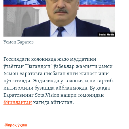
Усмон Баратов
Россиядаги колонияда жазо муддатини
ўтаётган “Ватандош” ўзбеклар жамияти раиси
Усмон Баратовга нисбатан янги жиноят иши
қўзғатилди. Эндиликда у колония иши тартиб-
интизомини бузишда айбланмоқда. Бу ҳақда
Баратовнинг Sota.Vision нашри томонидан
ёйинланган
хатида айтилган.
Кўпроқ ўқиш