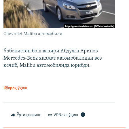
Chevrolet Malibu автомобили
Ўзбекистон бош вазири Абдулла Арипов
Mercedes-Benz хизмат автомобилидан воз
кечиб, Malibu автомобилида юрибди.
Кўпроқ ўқиш
Ўртоқлашинг
VPNсиз ўқиш