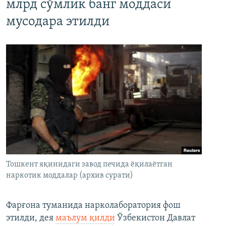
млрд сўмлик банг моддаси
мусодара этилди
Тошкент яқинидаги завод печида ёқилаётган
наркотик моддалар (архив сурати)
Фарғона туманида нарколаборатория фош
этилди, дея
маълум қилди
Ўзбекистон Давлат