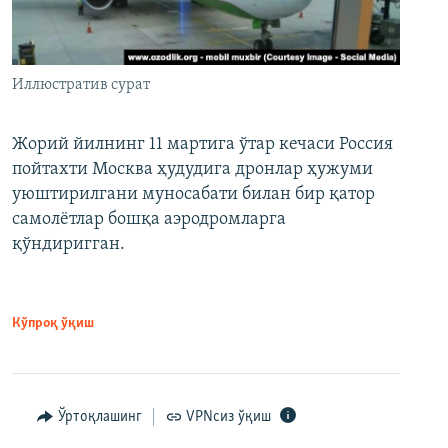
Иллюстратив сурат
Жорий йилнинг 11 мартига ўтар кечаси Россия
пойтахти Москва ҳудудига дронлар ҳужуми
уюштирилгани муносабати билан бир қатор
самолётлар бошқа аэродромларга
қўндиригган.
Кўпроқ ўқиш
Ўртоқлашинг
VPNсиз ўқиш