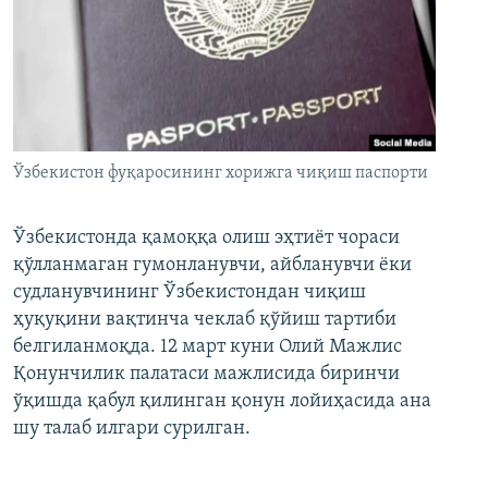
Ўзбекистон фуқаросининг хорижга чиқиш паспорти
Ўзбекистонда қамоққа олиш эҳтиёт чораси
қўлланмаган гумонланувчи, айбланувчи ёки
судланувчининг Ўзбекистондан чиқиш
ҳуқуқини вақтинча чеклаб қўйиш тартиби
белгиланмоқда. 12 март куни Олий Мажлис
Қонунчилик палатаси мажлисида биринчи
ўқишда қабул қилинган қонун лойиҳасида ана
шу талаб илгари сурилган.