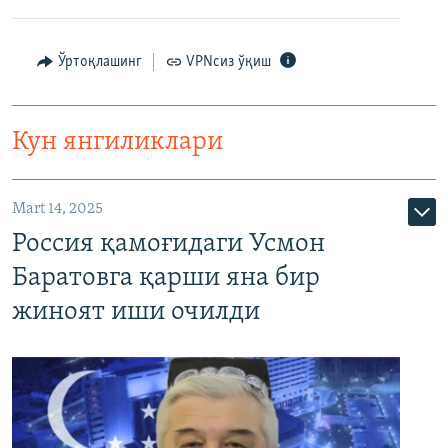
Ўртоқлашинг
VPNсиз ўқиш
Кун янгиликлари
Mart 14, 2025
Россия қамоғидаги Усмон
Баратовга қарши яна бир
жиноят иши очилди