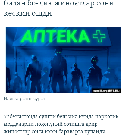
билан боғлиқ жиноятлар сони
кескин ошди
Иллюстратив сурат
Ўзбекистонда сўнгги беш йил ичида наркотик
моддаларни ноқонуний сотишга доир
жиноятлар сони икки бараварга кўпайди.