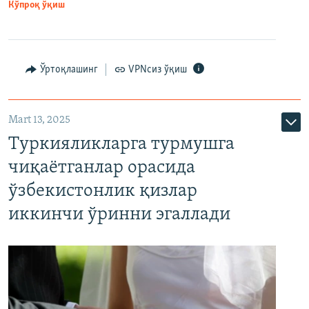
Кўпроқ ўқиш
Ўртоқлашинг
VPNсиз ўқиш
Mart 13, 2025
Туркияликларга турмушга
чиқаётганлар орасида
ўзбекистонлик қизлар
иккинчи ўринни эгаллади