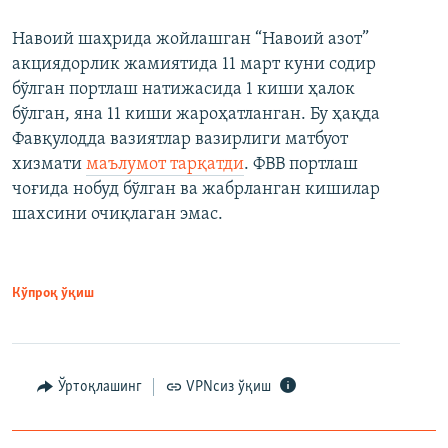
Навоий шаҳрида жойлашган “Навоий азот”
акциядорлик жамиятида 11 март куни содир
бўлган портлаш натижасида 1 киши ҳалок
бўлган, яна 11 киши жароҳатланган. Бу ҳақда
Фавқулодда вазиятлар вазирлиги матбуот
хизмати
маълумот тарқатди
. ФВВ портлаш
чоғида нобуд бўлган ва жабрланган кишилар
шахсини очиқлаган эмас.
Кўпроқ ўқиш
Ўртоқлашинг
VPNсиз ўқиш