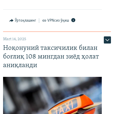
Ўртоқлашинг
VPNсиз ўқиш
Mart 14, 2025
Ноқонуний таксичилик билан
боғлиқ 108 мингдан зиёд ҳолат
аниқланди