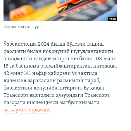
Иллюстратив сурат
Ўзбекистонда 2024 йилда йўловчи ташиш
фаолияти билан ноқонуний шуғулланганлиги
аниқланган ҳайдовчиларга нисбатан 108 минг
18 та баённома расмийлаштирилган, натижада
42 минг 141 нафар ҳайдовчи ўз вақтида
лицензия варақасини расмийлаштириб,
фаолиятини қонунийлаштирган. Бу ҳақда
Транспорт вазирлиги ҳузуридаги Транспорт
назорати инспекцияси матбуот хизмати
маълумот тарқатди
.