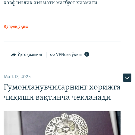
хавфсизлик хизмати матбуот хизмати.
Кўпроқ ўқиш
Ўртоқлашинг
VPNсиз ўқиш
Mart 13, 2025
Гумонланувчиларнинг хорижга
чиқиши вақтинча чекланади