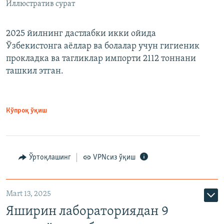
Иллюстратив сурат
2025 йилнинг дастлабки икки ойида
Ўзбекистонга аёллар ва болалар учун гигиеник
прокладка ва тагликлар импорти 2112 тоннани
ташкил этган.
Кўпроқ ўқиш
Ўртоқлашинг
VPNсиз ўқиш
Mart 13, 2025
Яширин лабораториядан 9