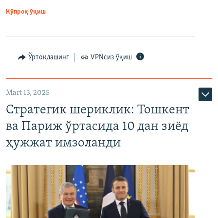
Кўпроқ ўқиш
Ўртоқлашинг
VPNсиз ўқиш
Mart 13, 2025
Стратегик шериклик: Тошкент
ва Париж ўртасида 10 дан зиёд
ҳужжат имзоланди