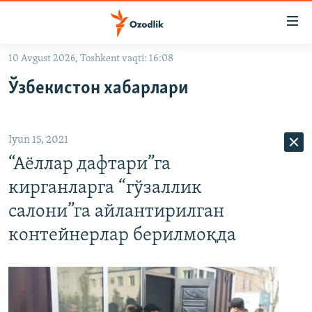
Линклар
Бош
мавзуларга
10 Avgust 2026, Toshkent vaqti: 16:08
ўтинг
OZODLIK SURISHTIRUVLARI
Асосий
Ўзбекистон хабарлари
OZODVIDEO
навигацияга
ўтинг
OZODARXIV
Қидиришга
Iyun 15, 2021
ўтинг
На русском
“Аёллар дафтари”га
кирганларга “гўзаллик
ИЖТИМОИЙ ТАРМОҚЛАР
салони”га айлантирилган
контейнерлар берилмоқда
Озодлик бошқа тилларда