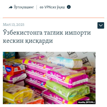
Ўртоқлашинг
VPNсиз ўқиш
Mart 13, 2025
Ўзбекистонга таглик импорти
кескин қисқарди