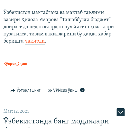
Ўзбекистон мактабгача ва мактаб таълими
вазири Ҳилола Умарова “Ташаббусли бюджет”
доирасида педагоглардан пул йиғиш ҳолатлари
кузатилса, тизим вакилларини бу ҳақда хабар
беришга
чақирди
.
Кўпроқ ўқиш
Ўртоқлашинг
VPNсиз ўқиш
Mart 12, 2025
Ўзбекистонда банг моддалари