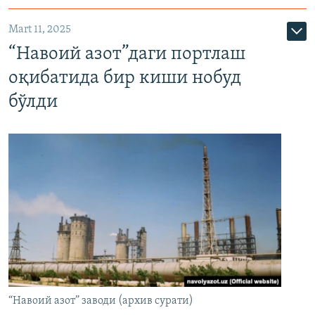
Mart 11, 2025
“Навоий азот”даги портлаш
оқибатида бир киши нобуд
бўлди
“Навоий азот” заводи (архив сурати)