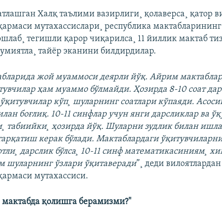
атлашган Халқ таълими вазирлиги¸ қолаверса¸ қатор в
армаси мутахассислари¸ республика мактабларининг
ошлаб¸ тегишли қарор чиқарилса¸ 11 йиллик мактаб т
умиятла¸ тайëр эканини билдирдилар.
абларида жой муаммоси деярли йўқ. Айрим мактаблар
тувчилар ҳам муаммо бўлмайди. Ҳозирда 8-10 соат дар
ўқитувчилар кўп¸ шуларнинг соатлари кўпаяди. Асос
лан боғлиқ. 10-11 синфлар учун янги дарсликлар ва ўқ
¸ табиийки¸ ҳозирда йўқ. Шуларни зудлик билан ишла
тарқатиш керак бўлади. Мактаблардаги ўқитувчиларн
тли¸ дарслик бўлса¸ 10-11 синф математикасиниям¸ х
м шуларнинг ўзлари ўқитаверади
”¸ деди вилоятларда
армаси мутахассиси.
 мактабда қолишга берамизми?"