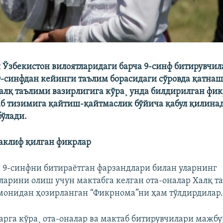
 Ўзбекистон вилоятларидаги барча 9-синф битирувчил
9-синфдан кейинги таълим борасидаги сўровда қатна
лқ таълими вазирлигига кўра¸ унда билдирилган фикр
б тизимига қайтиш-қайтмаслик бўйича қабул қилина
бўлади.
аклиф қилган фикрлар
 9-синфни битираëтган фарзандлари билан уларнинг
арини олиш учун мактабга келган ота-оналар Халқ т
монидан ҳозирланган “Фикрнома”ни ҳам тўлдирдилар
рга кўра¸ ота-оналар ва мактаб битирувчилари мажб