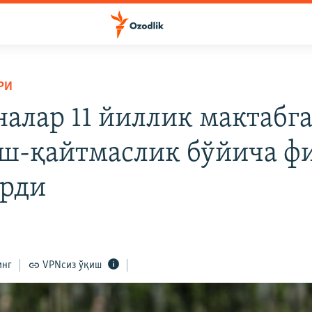
РИ
налар 11 йиллик мактабг
ш-қайтмаслик бўйича ф
рди
инг
VPNсиз ўқиш