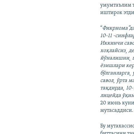
умумтаълим т
иштирок этди
“
Фикрнома”да
10-11 -синфл
Иккинчи саво
хоҳлайсиз¸ д
йўналишни¸ ш
ëзишлари кер
бўлганларга¸
савол¸ ўрта 
тақдирда¸ 10
лицейда ўқим
20 июнь куни
мутасаддиси.
Бу мутахасси
биттасини та