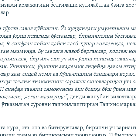
изими келажагини белгилаши кутилаëтган ўзига хос 
лар.
 тўртта савол қўйилган. Ўз ҳудудидаги умумтаълим 
арида ўқиш истагида бўлганлар¸ биринчисини белгила
л¸ 9-синфдан кейин қайси касб-ҳунар коллежида¸ не
еган мазмунда. Бу саволга жавоб берганлар¸ коллеж но
унингдек¸ бир йил ëки уч йил ўқиш истагида эканла
ак. Учинчиси¸ ўқишни академик лицейда давом этт
 улар ҳам лицей номи ва йўналишини ëзишлари керак.
махсус таълим тизимининг саралаш синовларидан ўта 
-11 синфда таълим олмоқчисиз ëки бошқа бўш ўрин ма
оқчисиз¸ деган мазмунда”
¸ дейди жанубий вилоятлар
 ўтказилган сўровни ташкиллаштирган Ташхис марка
сга кўра¸ ота-она ва битирувчилар¸ биринчи уч вариан
нлаши лозим ва биринчисини танлаганлар¸ 11 йиллик 