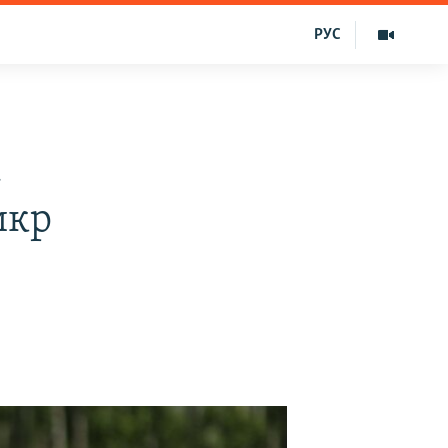
РУС
а
икр