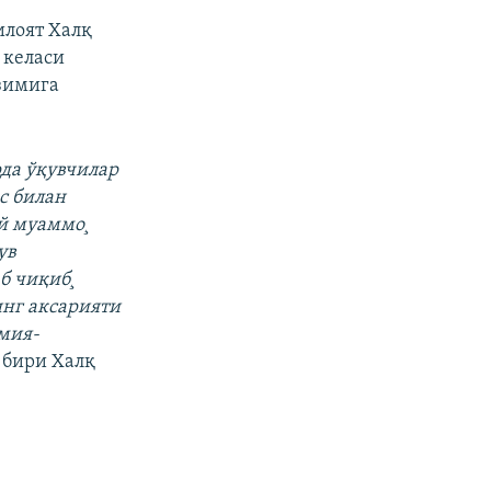
илоят Халқ
 келаси
изимига
да ўқувчилар
с билан
ий муаммо¸
ув
б чиқиб¸
инг аксарияти
имия-
н бири Халқ