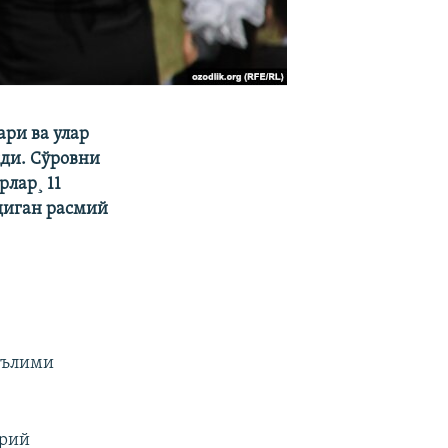
ари ва улар
шди. Сўровни
лар¸ 11
диган расмий
аълими
.
урий