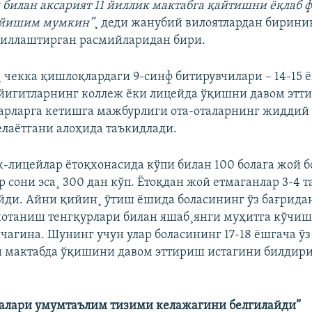
билан аксарият 11 йиллик мактабга қайтишни ëқлаб 
ейишим мумкин”
¸ деди жанубий вилоятлардан бирини
киллаштирган расмийларидан бири.
¸ чекка қишлоқлардаги 9-синф битирувчилари – 14-15 
йигитларнинг коллеж ëки лицейда ўқишни давом этт
арларга кетишга мажбурлиги ота-оталарнинг жиддий
келаëтгани алоҳида таъкидлади.
ж-лицейлар ëтоқхонасида кўпи билан 100 болага жой б
сони эса¸ 300 дан кўп. Ëтоқдан жой етмаганлар 3-4 та
ди. Айни қийин¸ ўтиш ëшида боласининг ўз бағрида
отаниш тенгқурлари билан яшаб¸янги муҳитга кўчи
нчагина. Шунинг учун улар боласининг 17-18 ëшгача ўз
и мактабда ўқишини давом эттириш истагини билдир
.
алари умумтаълим тизими келажагини белгилайди”