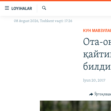
Линклар
LOYIHALAR
Бош
мавзуларга
Излаш
08 Avgust 2026, Toshkent vaqti: 17:26
OZODLIK SURISHTIRUVLARI
ўтинг
Асосий
КУН МАВЗУЛА
OZODVIDEO
навигацияга
Ота-о
OZODARXIV
ўтинг
Қидиришга
қайти
ўтинг
билди
Iyun 20, 2017
Ўртоқлаш