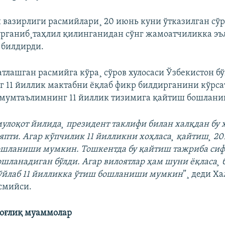
 вазирлиги расмийлари¸ 20 июнь куни ўтказилган сўр
рганиб¸таҳлил қилинганидан сўнг жамоатчиликка эъ
билдирди.
атлашган расмийга кўра¸ сўров хулосаси Ўзбекистон б
 11 йиллик мактабни ëқлаб фикр билдирганини кўрса
умумтаълимнинг 11 йиллик тизимига қайтиш бошлан
мулоқот йилида¸ президент таклифи билан халқдан бу 
япти. Агар кўпчилик 11 йилликни хоҳласа¸ қайтиш¸ 20
ошланиши мумкин. Тошкентда бу қайтиш тажриба сиф
ошланадиган бўлди. Агар вилоятлар ҳам шуни ëқласа¸ 
ўйлаб 11 йилликка ўтиш бошланиши мумкин
”¸ деди Х
смийси.
боғлиқ муаммолар