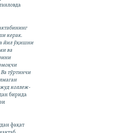
танловда
мактабининг
ши керак.
ча йил ўқишни
ми ва
рини
ирмоқчи
 Ва тўртинчи
олмаган
вжуд коллеж-
дан бирида
зи
тдан фақат
мактаб