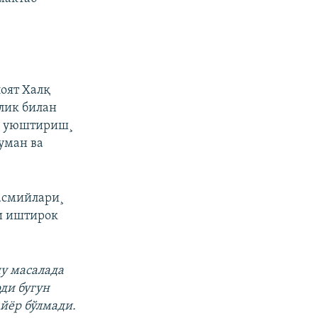
оят Халқ
лик билан
ай уюштириш¸
уман ва
асмийлари¸
зи иштирок
шу масалада
ди бугун
айëр бўлмади.