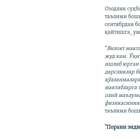
Озодлик суҳб
таълими бошқ
сентябрдан б
қайтишга¸ ум
“
Вилоят макт
жуд кам. Ўқи
ишлаб юрган 
дарсликлар би
қўлланмалари
мактабларга 
олий маълумо
физикасиния
таълими бошқ
"Порани энди