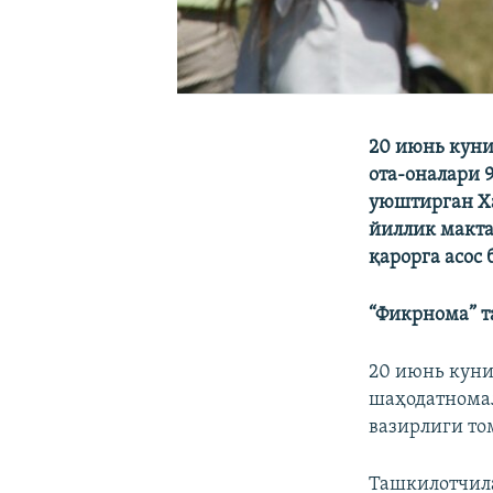
20 июнь куни
ота-оналари 
уюштирган Ха
йиллик макта
қарорга асос 
“Фикрнома” т
20 июнь куни
шаҳодатномал
вазирлиги то
Ташкилотчила