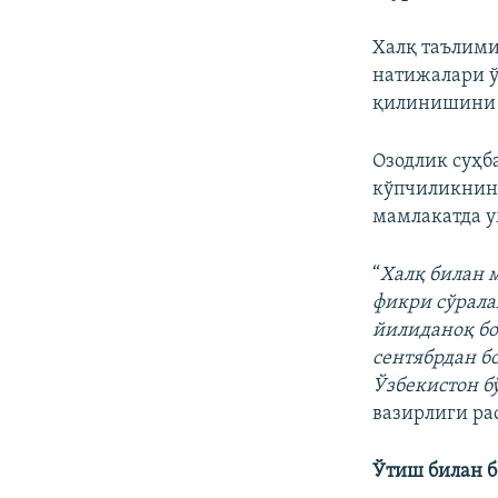
Халқ таълими
натижалари ў
қилинишини 
Озодлик суҳб
кўпчиликнинг
мамлакатда 
“
Халқ билан 
фикри сўрала
йилиданоқ б
сентябрдан б
Ўзбекистон б
вазирлиги ра
Ўтиш билан 