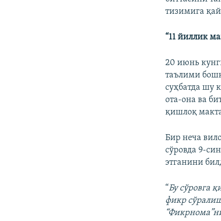
тизимига қай
“11 йиллик м
20 июнь кунг
таълими бош
суҳбатда шу 
ота-она ва б
қишлоқ макта
Бир неча вил
сўровда 9-си
этганини бил
“
Бу сўровга қ
фикр сўралиш
“Фикрнома”ни