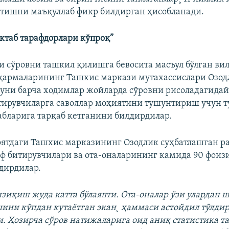
тишни маъқуллаб фикр билдирган ҳисобланади.
актаб тарафдорлари кўпроқ”
и сўровни ташкил қилишга бевосита масъул бўлган вил
қармаларининг Ташхис маркази мутахассислари Озод
куни барча ходимлар жойларда сўровни рисоладагид
итирувчиларга саволлар моҳиятини тушунтириш учун т
бларига тарқаб кетганини билдирдилар.
оятдаги Ташхис марказининг Озодлик суҳбатлашган р
нф битирувчилари ва ота-оналарининг камида 90 фои
дирдилар.
изиқиш жуда катта бўлаяпти. Ота-оналар ўзи улардан 
ини кўпдан кутаëтган экан¸ ҳаммаси астойдил тўлдир
. Ҳозирча сўров натижаларига оид аниқ статистика т