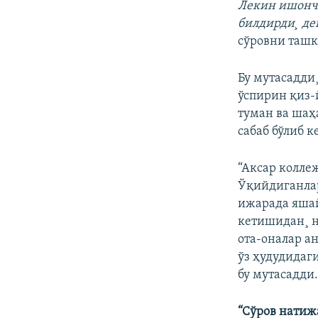
Лекин ишонч 
билдирди¸ д
сўровни таш
Бу мутасадди
ўспирин қиз-
туман ва шаҳ
сабаб бўлиб 
“Аксар колле
Ўқийдиганлар 
ижарада яшай
кетишидан¸ н
ота-оналар а
ўз ҳудудидаг
бу мутасадди
“Сўров натиж