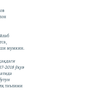
ов
лон
ўйлаб
тса¸
иши мумкин.
ҳақдаги
17-2018 ўқув
атида
бутун
алқ таълими