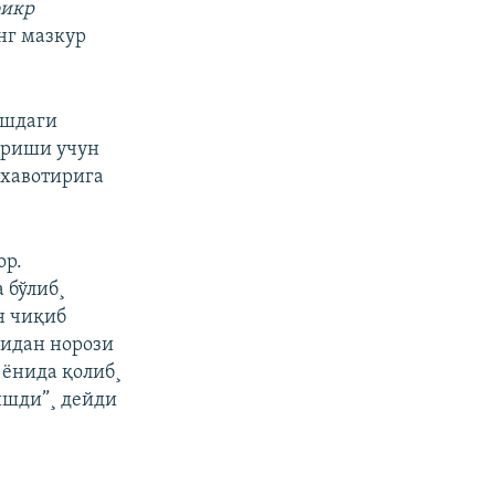
фикр
нг мазкур
ëшдаги
ириши учун
 хавотирига
ор.
 бўлиб¸
н чиқиб
шидан норози
 ëнида қолиб¸
ишди”¸ дейди