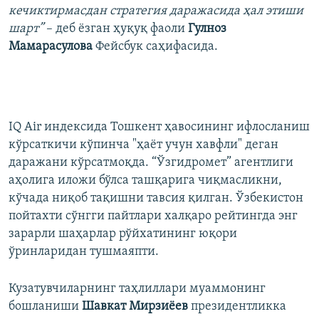
кечиктирмасдан стратегия даражасида ҳал этиши
шарт”
– деб ёзган ҳуқуқ фаоли
Гулноз
Мамарасулова
Фейсбук саҳифасида.
IQ Air индексида Тошкент ҳавосининг ифлосланиш
кўрсаткичи кўпинча "ҳаёт учун хавфли" деган
даражани кўрсатмоқда. “Ўзгидромет” агентлиги
аҳолига иложи бўлса ташқарига чиқмасликни,
кўчада ниқоб тақишни тавсия қилган. Ўзбекистон
пойтахти сўнгги пайтлари халқаро рейтингда энг
зарарли шаҳарлар рўйхатининг юқори
ўринларидан тушмаяпти.
Кузатувчиларнинг таҳлиллари муаммонинг
бошланиши
Шавкат Мирзиёев
президентликка