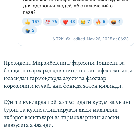
Президент Мирзиёевнинг фармони Тошкент ва
бошқа шаҳарларда ҳавонинг кескин ифлосланиши
юзасидан тармоқларда аҳоли ва фаоллар
норозилиги кучайгани фонида эълон қилинди.
Сўнгги кунларда пойтахт устидаги қурум ва унинг
бурин ва кўзни ачиштирувчи ҳиди маҳаллий
ахборот воситалари ва тармоқларнинг асосий
мавзусига айланди.