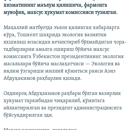
хизматининг маълум қилишича, фармонга
мувофиқ, махсус ҳукумат комиссияси тузилган.
Маҳаллий матбуотда эълон қилинган хабарларга
кўра, Тошкент шаҳрида экологик вазиятни
яхшилаш юзасидан кечиктириб бўлмайдиган чора-
тадбирларни амалга ошириш бўйича махсус
комиссияга Ўзбекистон президентининг экология
масалалари бўйича маслаҳатчиси — Экология ва
иқлим ўзгариши миллий қўмитаси раиси Азиз
Абдуҳакимов раҳбарлик қилади.
Олдинроқ Абдуҳакимов раҳбари бўлган вазирлик
ҳукумат таркибидан чиқарилиб, қўмитага
айлантирилган ва президент администрациясига
бўйсундирилган эди.