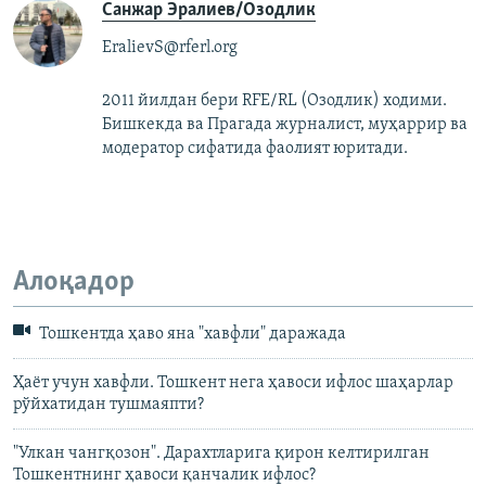
Санжар Эралиев/Озодлик
EralievS@rferl.org
2011 йилдан бери RFE/RL (Озодлик) ходими.
Бишкекда ва Прагада журналист, муҳаррир ва
модератор сифатида фаолият юритади.
Алоқадор
Тошкентда ҳаво яна "хавфли" даражада
Ҳаёт учун хавфли. Тошкент нега ҳавоси ифлос шаҳарлар
рўйхатидан тушмаяпти?
"Улкан чангқозон". Дарахтларига қирон келтирилган
Тошкентнинг ҳавоси қанчалик ифлос?