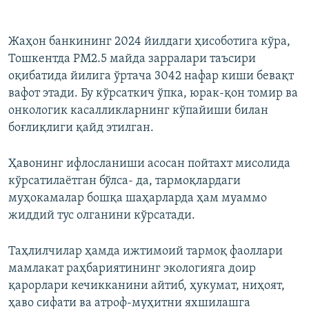
360p
Auto
240p
360p
480p
480p
Жаҳон банкининг 2024 йилдаги ҳисоботига кўра,
Тошкентда PM2.5 майда зарралари таъсири
720p
720p
1080p
оқибатида йилига ўртача 3042 нафар киши бевақт
1080p
вафот этади. Бу кўрсаткич ўпка, юрак-қон томир ва
онкологик касалликларнинг кўпайиши билан
боғлиқлиги қайд этилган.
Ҳавонинг ифлосланиши асосан пойтахт мисолида
кўрсатилаётган бўлса- да, тармоқлардаги
муҳокамалар бошқа шаҳарларда ҳам муаммо
жиддий тус олганини кўрсатади.
Таҳлилчилар ҳамда ижтимоий тармоқ фаоллари
мамлакат раҳбариятининг экологияга доир
қарорлари кечикканини айтиб, ҳукумат, ниҳоят,
ҳаво сифати ва атроф-муҳитни яхшилашга