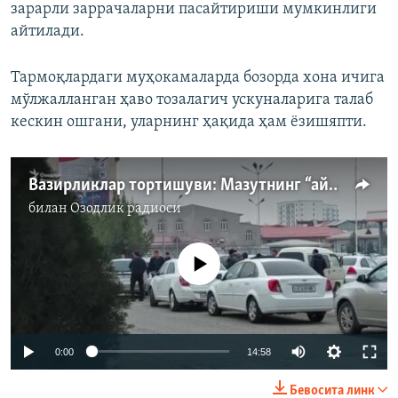
зарарли заррачаларни пасайтириши мумкинлиги
айтилади.
Тармоқлардаги муҳокамаларда бозорда хона ичига
мўлжалланган ҳаво тозалагич ускуналарига талаб
кескин ошгани, уларнинг ҳақида ҳам ёзишяпти.
Вазирликлар тортишуви: Мазутнинг “айби” йўқ
билан
Озодлик радиоси
Айни дамда медиа-манба мавжуд эмас
Auto
0:00
14:58
240p
Бевосита линк