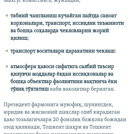
Махсус комиссияга, жумладан,
табиий чангланиш кучайган пайтда саноат
корхоналари, транспорт, иссиқлик таъминоти
ва бошқа соҳаларда чекловларни жорий
қилиш;
транспорт воситалари ҳаракатини чеклаш:
атмосфера ҳавоси сифатига салбий таъсир
қилувчи моддалар ёққан иссиқхоналар ва
бошқа объектлар фаолиятини вақтинча ёки
тўлиқ тўхтатиш
каби ваколатлар берилган.
Президент фармонига мувофиқ, шунингдек,
юридик ва жисмоний шахслар олиб кирадиган
ҳаво тозалагичлари 20 фоизлик божхона божидан
озод қилинади, Тошкент шаҳри ва Тошкент