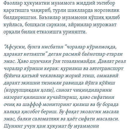
Фаоллар ҳукуматни муаммога жиддий эътибор
қаратишга чақириб, турли шаклларда норозилик
билдиришган. Баъзилар муаммони қўшиқ қилиб
куйласа, бошқаси сарказм, айримлар мурожаат
орқали билан етказишга уриняпти.
“Афсуски, бунга нисбатан “чоралар кўрилмоқда,
ҳаракат кетаяпти” деган расмий баёнотлар етарли
эмас. Ҳаво шунчаки ўзи тозаланмайди. Давлат реал
чоралар кўриши керак: қурилиш ва автотранспорт
бўйича қатъий чекловлар жорий этиш, оммавий
дарахт экишни тизимли равишда йўлга қўйиш
(коррупциядан ҳоли), саноат чиқиндиларини
назорат қилишни кучайтириш, ҳаво сифатини
очиқ ва шаффоф мониторинг қилиш ва бу борада
халққа ҳисобот бериш. Бу фақат экологик масала
эмас, балки саломатлик ва ҳаёт сифати масаласи.
Шунинг учун ҳам ҳукумат бу муаммони