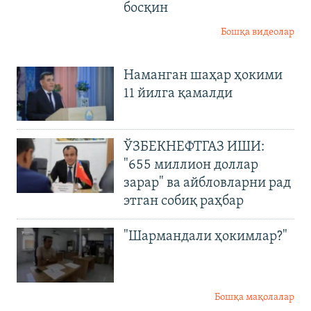
босқин
Бошқа видеолар
Наманган шаҳар ҳокими
11 йилга қамалди
ЎЗБЕКНЕФТГАЗ ИШИ:
"655 миллион доллар
зарар" ва айбловларни рад
этган собиқ раҳбар
"Шармандали ҳокимлар?"
Бошқа мақолалар