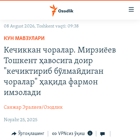
Линклар
Бош
мавзуларга
08 Avgust 2026, Toshkent vaqti: 09:38
ўтинг
OZODLIK SURISHTIRUVLARI
Асосий
КУН МАВЗУЛАРИ
OZODVIDEO
навигацияга
Кечиккан чоралар. Мирзиёев
ўтинг
OZODARXIV
Тошкент ҳавосига доир
Қидиришга
ўтинг
"кечиктириб бўлмайдиган
На русском
чоралар" ҳақида фармон
ИЖТИМОИЙ ТАРМОҚЛАР
имзолади
Санжар Эралиев/Озодлик
Noyabr 25, 2025
Озодлик бошқа тилларда
Ўртоқлашинг
VPNсиз ўқиш