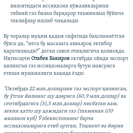
вилоятидаги иссиқхона хўжаликларини
табиий газ билан барқарор таъминлаш бўйича
таклифлар ишлаб чиқилади.
Бу чоралар муҳим қадам сифатида баҳоланаётган
бўлса-да, “нега бу масалага аввалроқ эътибор
қаратилмади?” деган савол очиқлигича қолмоқда.
Иқтисодчи
Отабек Бакиров
октябрда ойида экспорт
қилинган газ иссиқхоналарга бутун мавсумга
етиши мумкинлиги хақида ёзди:
“Октябрда 22 млн.долларлик газ экспорт қилинган,
бу ўтган йилнинг шу даврига (60,9 млн.доллар) ва
сентябрдагига (51,5 млн.доллар) нисбатан кам,
лекин ҳатто шу ҳажмдаги газ (тахминан 100
миллион куб) Ўзбекистоннинг барча
иссиқхоналарига етиб ортган, Тошкент ва йирик