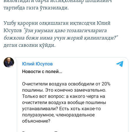
вилоятидаги барча иссиқхоналар шошилинч
тартибда газга ўтказилади.
Ушбу қарорни олқишлаган иқтисодчи Юлий
Юсупов
"ўзи умуман ҳаво тозалагичларига
божхона божи нима учун жорий қилинганди?"
деган саволни қўйди.