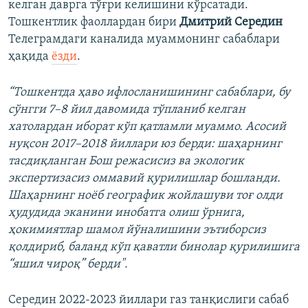
келган даврга тўғри келишини кўрсатади.
Тошкентлик фаоллардан бири
Дмитрий Середин
Телеграмдаги каналида муаммонинг сабаблари
ҳақида
ёзди
.
“Тошкентда ҳаво ифлосланишининг сабаблари, бу
сўнгги 7–8 йил давомида тўпланиб келган
хатолардан иборат кўп қатламли муаммо. Асосий
нуқсон 2017–2018 йиллари юз берди: шаҳарнинг
тасдиқланган Бош режасисиз ва экологик
экспертизасиз оммавий қурилишлар бошланди.
Шаҳарнинг ноёб географик жойлашуви тоғ олди
ҳудудида эканини инобатга олиш ўрнига,
ҳокимиятлар шамол йўналишини эътиборсиз
қолдириб, баланд кўп қаватли бинолар қурилишига
“яшил чироқ” берди".
Середин 2022-2023 йиллари газ танқислиги сабаб