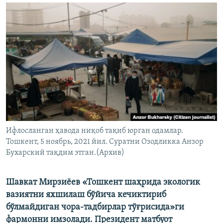
Ифлосланган ҳавода ниқоб тақиб юрган одамлар.
Тошкент, 5 ноябрь, 2021 йил. Суратни Озодликка Анзор
Бухарский тақдим этган.(Архив)
Шавкат Мирзиёев «Тошкент шаҳрида экологик
вазиятни яхшилаш бўйича кечиктириб
бўлмайдиган чора-тадбирлар тўғрисида»ги
фармонни имзолади. Президент матбуот