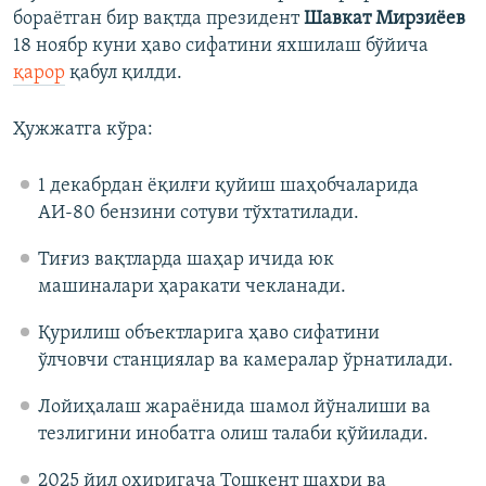
бораётган бир вақтда президент
Шавкат Мирзиёев
18 ноябр куни ҳаво сифатини яхшилаш бўйича
қарор
қабул қилди.
Ҳужжатга кўра:
1 декабрдан ёқилғи қуйиш шаҳобчаларида
АИ-80 бензини сотуви тўхтатилади.
Тиғиз вақтларда шаҳар ичида юк
машиналари ҳаракати чекланади.
Қурилиш объектларига ҳаво сифатини
ўлчовчи станциялар ва камералар ўрнатилади.
Лойиҳалаш жараёнида шамол йўналиши ва
тезлигини инобатга олиш талаби қўйилади.
2025 йил охиригача Тошкент шаҳри ва