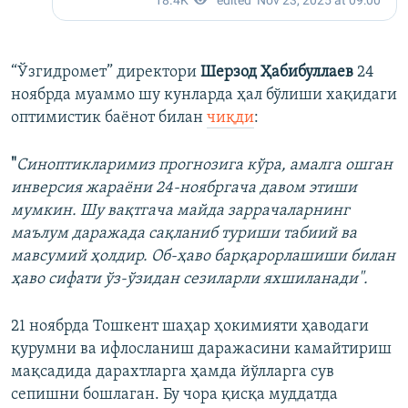
“Ўзгидромет” директори
Шерзод Ҳабибуллаев
24
ноябрда муаммо шу кунларда ҳал бўлиши хақидаги
оптимистик баёнот билан
чиқди
:
"
Синоптикларимиз прогнозига кўра, амалга ошган
инверсия жараёни 24-ноябргача давом этиши
мумкин. Шу вақтгача майда заррачаларнинг
маълум даражада сақланиб туриши табиий ва
мавсумий ҳолдир. Об-ҳаво барқарорлашиши билан
ҳаво сифати ўз-ўзидан сезиларли яхшиланади".
21 ноябрда Тошкент шаҳар ҳокимияти ҳаводаги
қурумни ва ифлосланиш даражасини камайтириш
мақсадида дарахтларга ҳамда йўлларга сув
сепишни бошлаган. Бу чора қисқа муддатда