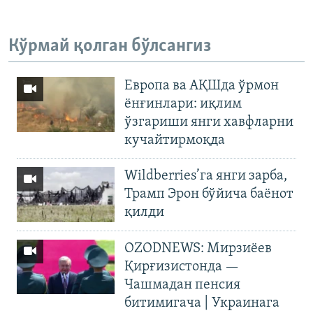
Кўрмай қолган бўлсангиз
Европа ва АҚШда ўрмон
ёнғинлари: иқлим
ўзгариши янги хавфларни
кучайтирмоқда
Wildberries’га янги зарба,
Трамп Эрон бўйича баёнот
қилди
OZODNEWS: Мирзиёев
Қирғизистонда —
Чашмадан пенсия
битимигача | Украинага