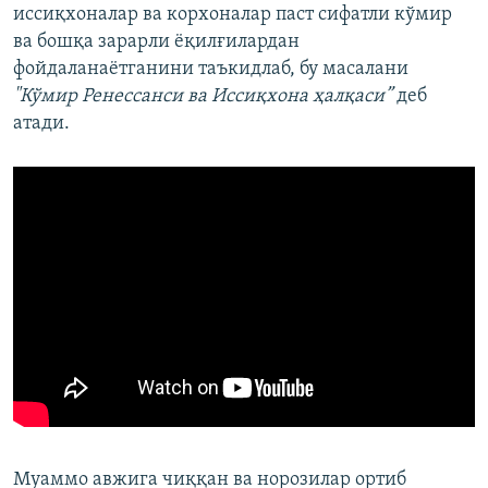
иссиқхоналар ва корхоналар паст сифатли кўмир
ва бошқа зарарли ёқилғилардан
фойдаланаётганини таъкидлаб, бу масалани
"Кўмир Ренессанси ва Иссиқхона ҳалқаси”
деб
атади.
Муаммо авжига чиққан ва норозилар ортиб