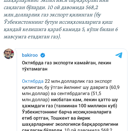
шаҳарларнинг экологияси барқарорлигини
сақлаган бўларди. 10 ой давомида 568,2
млн.долларлик газ экспорт қилинган (бу
Ўзбекистоннинг бутун иссиқхоналарига қиш
қандай келишига қараб камида 5, кўпи билан 6
мавсумга етадиган газ).