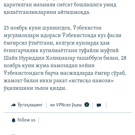
қаратилган маънили сиёсат бошлашига умид
қилаётганликларини айтишмоқда.
25 ноябрь куни шунингдек, Ўзбекистон
мусулмонлари идораси Ўзбекистонда куз фасли
ёмғирсиз ўтаётгани, келгуси кунларда ҳам
ёғингарчилик кутилмаётгани туфайли муфтий
Шайх Нуриддин Холиқназар ташаббуси билан, 28
ноябрь куни жума намозидан кейин
Ўзбекистондаги барча масжидларда ёмғир сўраб,
жамоат билан икки ракат «истисқо намози»
ўқилишини эълон қилди.
Ўртоқлашинг
VPNсиз ўқиш
Follow us