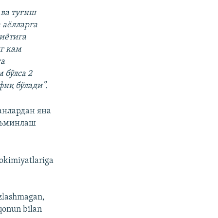
 ва туғиш
 аёлларга
иётига
г кам
га
 бўлса 2
иқ бўлади”.
анлардан яна
таъминлаш
hokimiyatlariga
azlashmagan,
 qonun bilan