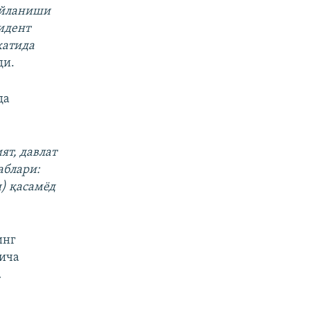
айланиши
идент
катида
ди.
да
ят, давлат
аблари:
) қасамёд
инг
гича
а