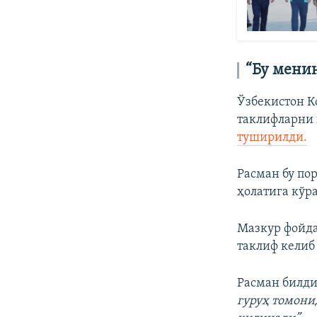
“Бу мени
Ўзбекистон К
таклифларни 
туширилди.
Расман бу пор
ҳолатига кўр
Мазкур фойда
таклиф келиб
Расман билд
гуруҳ томони