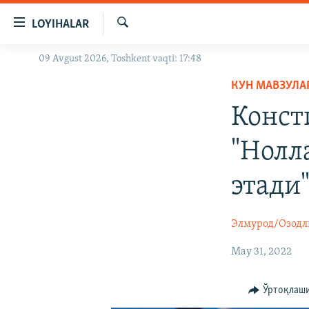
Линклар
LOYIHALAR
Бош
мавзуларга
Излаш
09 Avgust 2026, Toshkent vaqti: 17:48
OZODLIK SURISHTIRUVLARI
ўтинг
Асосий
КУН МАВЗУЛА
OZODVIDEO
навигацияга
Конст
OZODARXIV
ўтинг
Қидиришга
"Нолл
ўтинг
этади
Элмурод/Озодл
May 31, 2022
Ўртоқлаш