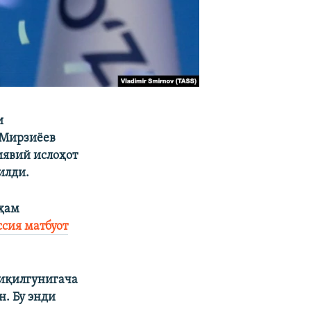
и
 Мирзиёев
иявий ислоҳот
илди.
 ҳам
сия матбуот
чиқилгунигача
. Бу энди