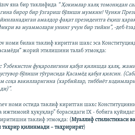
izov яна бир таклифида
“ Ҳокимлар халқ томонидан с
гина бирор бир ўзгариш бўлиши мумкин! Чунки През
йинланадиган амалдор фақат президентга ёқиш ҳара
 фикри ва муаммолари унинг учун бир тийин”,
-деб ёза
tov номи билан таклиф киритган шахс эса Конституция
асамёди” жорий этилишини талаб этмоқда:
с Ўзбекистон фуқаролигини қабул қилишда ҳалқ, жами
устувор бўлиши тўғрисида Қасамёд қабул қилсин. (Саб
м соҳа вакилларигина (харбийлар, тиббиёт ходимлари
ди)”.
shev номи остида таклиф киритган шахс Конституциян
а ижтимоий ҳуқуқлар” борасидаги IX - бобига қуйида
иритишни таклиф этмоқда: (
Муаллиф стилистикаси в
 таҳрир қилинмади – таҳририрят
)