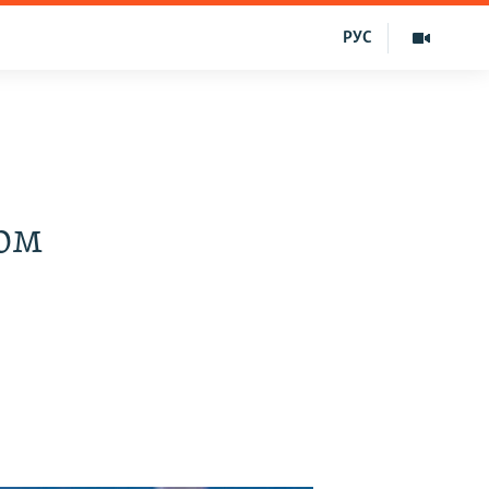
РУС
ом