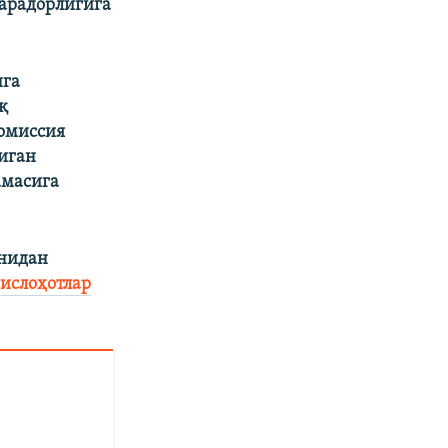
марадорлигига
нга
қ
омиссия
диган
амасига
онидан
ислоҳотлар