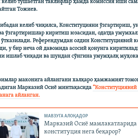
 келиб тушаётган таклифлар ҳамда комиссия иши са
 айтган Тожиев.
ибадан келиб чиқилса, Конституцияни ўзгартириш, у
а ўзгартиришлар киритиш юзасидан, одатда умумхал
ўтказилади. Референдумдан олдин Конституциявий к
ди, у бир неча ой давомида асосий қонунга киритила
и ишлаб чиқади ва шундан сўнгина умумҳалқ муҳок
зимлар маконига айлангани халқаро ҳамжамият том
ладиган Марказий Осиё минтақасида
“Конституциявий 
анага айланган.
МАВЗУГА АЛОҚАДОР
Марказий Осиё мамлакатларида
конституция нега беқарор?