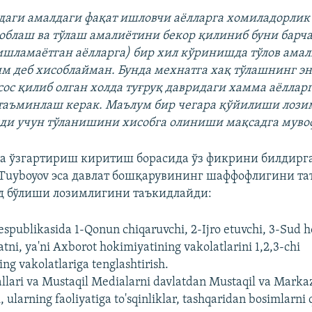
даги амалдаги фақат ишловчи аёлларга хомиладорлик
облаш ва тўлаш амалиётини бекор қилиниб буни барча
ишламаётган аёлларга) бир хил кўринишда тўлов амал
м деб хисоблайман. Бунда мехнатга хақ тўлашнинг эн
ос қилиб олган холда туғруқ давридаги хамма аёллар
аъминлаш керак. Маълум бир чегара қўйилиши лозим
ди учун тўланишини хисобга олиниши мақсадга мувоф
а ўзгартириш киритиш борасида ўз фикрини билдирг
 Tuyboyov эса давлат бошқарувининг шаффофлигини 
д бўлиши лозимлигини таъкидлайди:
espublikasida 1-Qonun chiqaruvchi, 2-Ijro etuvchi, 3-Sud 
tni, ya'ni Axborot hokimiyatining vakolatlarini 1,2,3-chi
ng vakolatlariga tenglashtirish.
llari va Mustaqil Medialarni davlatdan Mustaqil va Mark
i, ularning faoliyatiga to'sqinliklar, tashqaridan bosimlarni