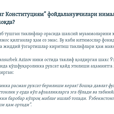
нг Конституциям” фойдаланувчилари нима
моқда?
иб тушган таклифлар орасида шахсий муаммоларини ҳ
мос қилганлар ҳам оз эмас. Бу каби илтимослар фони
а жиддий ўзгартишлар киритиш таклифлари ҳам мав
nsurbek Azizov ники остида таклиф қолдирган шахс Ў
ида қўшфуқароликка рухсат қайд этилиши аҳамиятга
ирган:
икка расман рухсат берилиши керак! Бошқа давлат ф
тонлик у ерда кўп афзалликларга эга бўлади ва табиий
кки баробар кўпроқ маблағ ишлаб топади. Ўзбекистон
и ҳам ортади”.