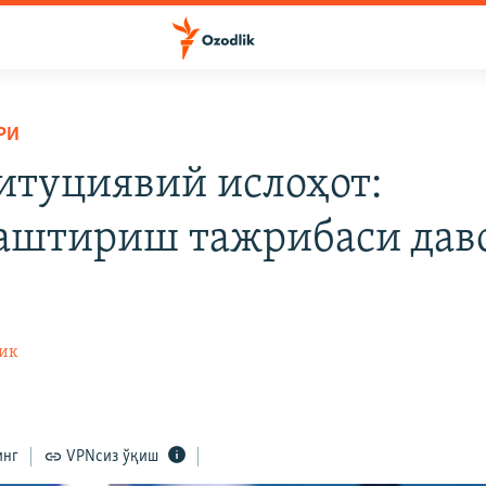
РИ
итуциявий ислоҳот:
аштириш тажрибаси дав
"
ик
инг
VPNсиз ўқиш