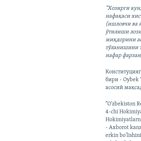
“Хозирги кун
нафақаси хис
(ишловчи ва 
ўтилиши лози
миқдорини ас
тўланишини т
нафар фарзан
Конституцияг
бири - Oybek
асосий мақса
“O'zbekiston R
4-chi Hokimiya
Hokimiyatlarni
- Axborot kana
erkin bo'lishin