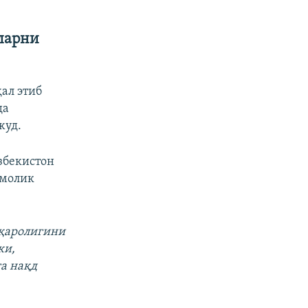
ларни
ал этиб
да
жуд.
збекистон
 молик
уқаролигини
ки,
га нақд