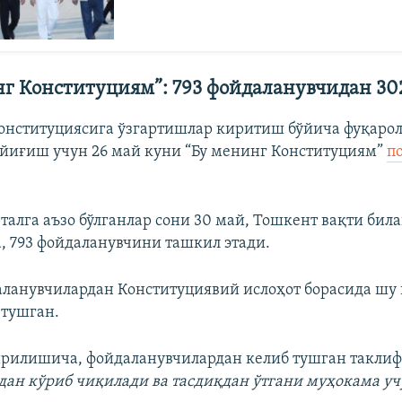
нг Конституциям”: 793 фойдаланувчидан 30
онституциясига ўзгартишлар киритиш бўйича фуқаро
йиғиш учун 26 май куни “Бу менинг Конституциям”
п
талга аъзо бўлганлар сони 30 май, Тошкент вақти билан
а, 793 фойдаланувчини ташкил этади.
ланувчилардан Конституциявий ислоҳот борасида шу 
 тушган.
ирилишича, фойдаланувчилардан келиб тушган такли
дан кўриб чиқилади ва тасдиқдан ўтгани муҳокама уч