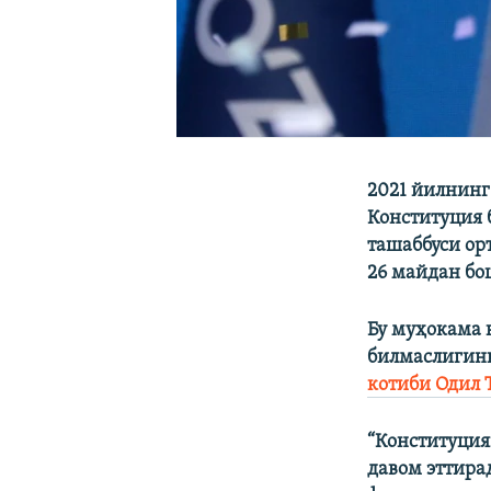
2021 йилнинг
Конституция 
ташаббуси ор
26 майдан бо
Бу муҳокама 
билмаслигини
котиби Одил 
“Конституция
давом эттира