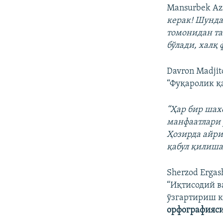
Mansurbek Az
керак! Шунда
томонидан та
бўлади, халқ
Davron Madji
“Фуқаролик қ
“Ҳар бир шах
манфаатлари 
Ҳозирда айри
қабул қилиша
Sherzod Erga
“Иқтисодий в
ўзгартириш к
орфографияси