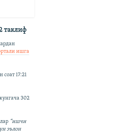
2 таклиф
лардан
ортали ишга
 соат 17:21
кунгача 302
флар
“ишчи
ун эълон