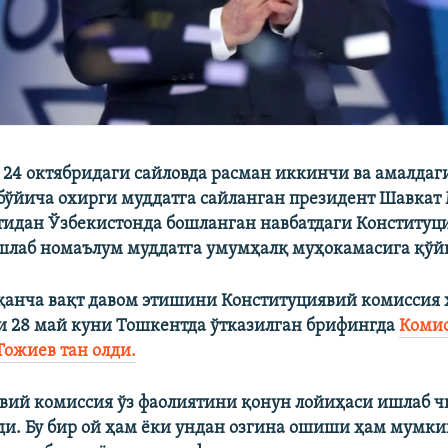
 24 октябридаги сайловда расман иккинчи ва амалдаг
бўйича охирги муддатга сайланган президент Шавкат
тидан Ўзбекистонда бошланган навбатдаги Конституц
шлаб номаълум муддатга умумҳалқ муҳокамасига қўй
қанча вақт давом этишини Конституциявий комиссия
 28 май куни Тошкентда ўтказилган брифингда
Комис
Тожиев тан олди.
вий комиссия ўз фаолиятини қонун лойиҳаси ишлаб 
ди. Бу бир ой ҳам ёки ундан озгина ошиши ҳам мумкин