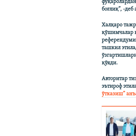
фуқаролардан
боғлиқ”, -деб
Халқаро тажр
қўшимчалар в
референдуми 
ташкил этила
ўзгартишларн
қўяди.
Авторитар ти
эътироф эти
ўтказиш” анъ