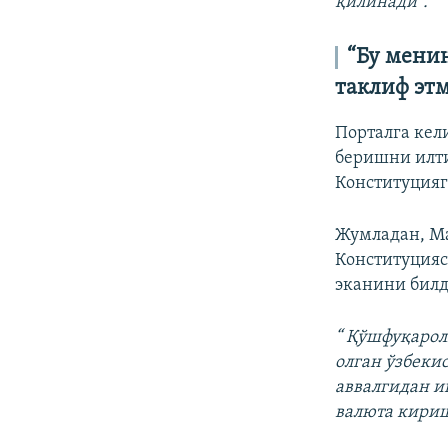
қилинади”.
“Бу мени
таклиф эт
Порталга кел
беришни илти
Конституцияг
Жумладан, Ma
Конституцияс
эканини билд
“ Қўшфуқарол
олган ўзбекис
аввалгидан и
валюта кириш