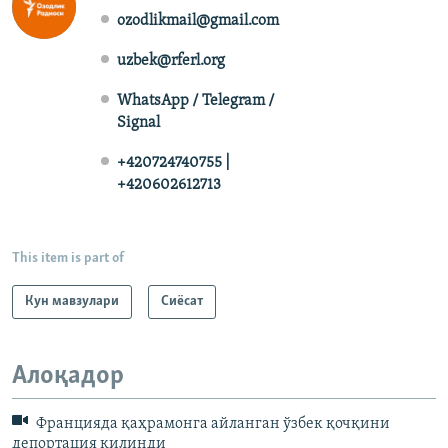
ozodlikmail@gmail.com
uzbek@rferl.org
WhatsApp / Telegram /
Signal
+420724740755 |
+420602612713
This item is part of
Кун мавзулари
Сиёсат
Алоқадор
Францияда қаҳрамонга айланган ўзбек қочқини
депортация қилинди