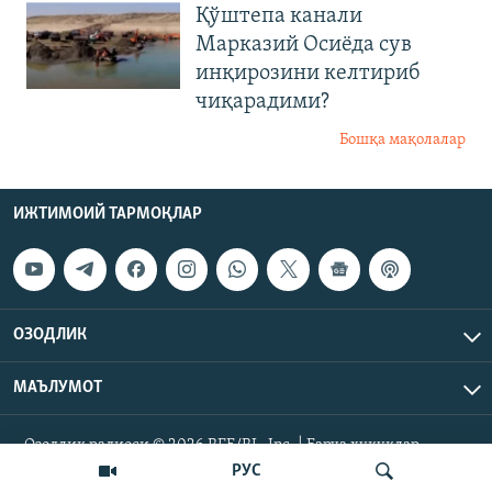
Қўштепа канали
Марказий Осиёда сув
инқирозини келтириб
чиқарадими?
Бошқа мақолалар
ИЖТИМОИЙ ТАРМОҚЛАР
ОЗОДЛИК
МАЪЛУМОТ
Озодлик радиоси © 2026 RFE/RL, Inc. | Барча ҳуқуқлар
ҳимояланган.
РУС