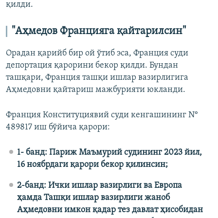
қилди.
"Аҳмедов Францияга қайтарилсин"
Орадан қарийб бир ой ўтиб эса, Франция суди
депортация қарорини бекор қилди. Бундан
ташқари, Франция ташқи ишлар вазирлигига
Аҳмедовни қайтариш мажбурияти юкланди.
Франция Конституциявий суди кенгашининг N°
489817 иш бўйича қарори:
1- банд: Париж Маъмурий судининг 2023 йил,
16 ноябрдаги қарори бекор қилинсин;
2-банд: Ички ишлар вазирлиги ва Европа
ҳамда Ташқи ишлар вазирлиги жаноб
Аҳмедовни имкон қадар тез давлат ҳисобидан