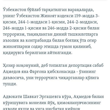
Ўзбекистон бўйлаб тарқатилган варақаларда,
унинг Ўзбекистон Жиноят кодекси 159-модда 3-
қисми, 244-1-моддаси 1-қисми, 244-2-моддаси,
246-модда 1-қисми ва 246-модда 2-қисми билан
терроризм, тақиқланган диний ташкилотларга
аъзолик ва контрабанда билан боғлиқ ўта оғир
жиноятларни содир этишда гумон қилиниб,
қидирувга берилгани айтилганди.
Ҳозир ноқонуний, деб топилган депортация сабаб
Аҳмедов яна Фарғона ҳибсхонасида - ўзининг
даъвосича, уни террорчига чиқарганлар қўлига
тушди.
Адвокати Шавкат Эргашевга кўра, Аҳмедов билан
кўришувига монелик йўқ, ҳимояланувчисининг
аҳволи яхши ва унга нисбатан қийноқ