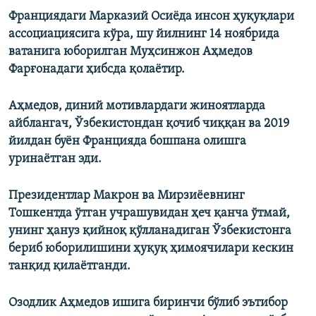
Франциядаги Марказий Осиёда инсон ҳуқуқлари
ассоциациясига кўра, шу йилнинг 14 ноябрида
ватанига юборилган Муҳсинжон Аҳмедов
Фарғонадаги ҳибсда қолаётир.
Аҳмедов, диний мотивлардаги жиноятларда
айблангач, Ўзбекистондан қочиб чиққан ва 2019
йилдан буён Францияда бошпана олишга
уринаётган эди.
Президентлар Макрон ва Мирзиёевнинг
Тошкентда ўтган учрашувидан ҳеч қанча ўтмай,
унинг ҳануз қийноқ қўлланадиган Ўзбекистонга
бериб юборилишини ҳуқуқ ҳимоячилари кескин
танқид қилаётганди.
Озодлик Аҳмедов ишига биринчи бўлиб эътибор