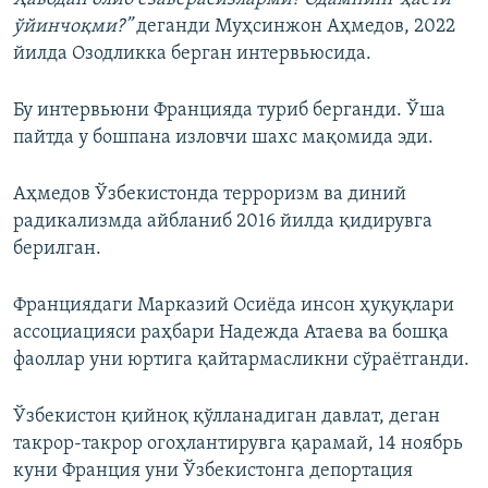
ўйинчоқми?”
деганди Муҳсинжон Аҳмедов, 2022
йилда Озодликка берган интервьюсида.
Бу интервьюни Францияда туриб берганди. Ўша
пайтда у бошпана изловчи шахс мақомида эди.
Аҳмедов Ўзбекистонда терроризм ва диний
радикализмда айбланиб 2016 йилда қидирувга
берилган.
Франциядаги Марказий Осиёда инсон ҳуқуқлари
ассоциацияси раҳбари Надежда Атаева ва бошқа
фаоллар уни юртига қайтармасликни сўраётганди.
Ўзбекистон қийноқ қўлланадиган давлат, деган
такрор-такрор огоҳлантирувга қарамай, 14 ноябрь
куни Франция уни Ўзбекистонга депортация