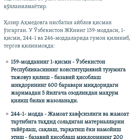
қўлланилмаётир.
Ҳозир Аҳмедовга нисбатан айблов қисман
ўзгарган. У Ўзбекистон ЖКнинг 159-моддаси, 1-
қисми, 244-1 ва 246-моддаларида гумон қилиниб,
тергов қилинмоқда:
159-модданинг 1-қисми - Ўзбекистон
Республикасининг конституциявий тузумига
тажовуз қилиш - базавий ҳисоблаш
миқдорининг 600 баравари миқдоридаги
жаримадан 5 йилгача озодликдан маҳрум
қилиш билан жазоланади.
244-1- модда - Жамоат хавфсизлиги ва жамоат
тартибига таҳдид соладиган материалларни
тайёрлаш, сақлаш, тарқатиш ёки намойиш
этиш - базавий ҳисоблаш миқдорининг 200