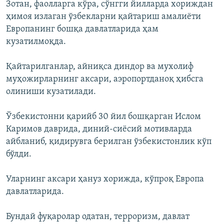
Зотан, фаолларга кўра, сўнгги йилларда хориждан
ҳимоя излаган ўзбекларни қайтариш амалиёти
Европанинг бошқа давлатларида ҳам
кузатилмоқда.
Қайтарилганлар, айниқса диндор ва мухолиф
муҳожирларнинг аксари, аэропортданоқ ҳибсга
олиниши кузатилади.
Ўзбекистонни қарийб 30 йил бошқарган Ислом
Каримов даврида, диний-сиёсий мотивларда
айбланиб, қидирувга берилган ўзбекистонлик кўп
бўлди.
Уларнинг аксари ҳануз хорижда, кўпроқ Европа
давлатларида.
Бундай фуқаролар одатан, терроризм, давлат