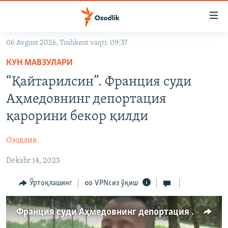
Линклар
Бош
мавзуларга
06 Avgust 2026, Toshkent vaqti: 09:37
ўтинг
OZODLIK SURISHTIRUVLARI
Асосий
КУН МАВЗУЛАРИ
OZODVIDEO
навигацияга
“Қайтарилсин”. Франция суди
ўтинг
OZODARXIV
Аҳмедовнинг депортация
Қидиришга
ўтинг
қарорини бекор қилди
На русском
Озодлик
ИЖТИМОИЙ ТАРМОҚЛАР
Dekabr 14, 2023
Ўртоқлашинг
VPNсиз ўқиш
Франция суди Аҳмедовнинг депортация қарорини бекор қилди
Озодлик бошқа тилларда