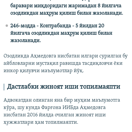
баравари миқдоридаги жаримадан 8 йилгача
озодликдан маҳрум қилиш билан жазоланади.
246-модда - Контрабанда - 5 йилдан 20
йилгача озодликдан маҳрум қилиш билан
жазоланади.
Озодликда Аҳмедовга нисбатан илгари сурилган бу
айбловларни мустақил равишда тасдиқловчи ёки
инкор қилувчи маълумотлар йўқ.
Дастлабки жиноят иши топилмаяпти
Адвокатдан олинган яна бир муҳим маълумотга
кўра, шу кунда Фарғона ИИБда Аҳмедовга
нисбатан 2016 йилда очилган жиноят иши
ҳужжатлари ҳам топилмаяпти.