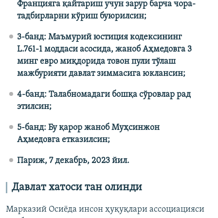
Францияга қайтариш учун зарур барча чора-
тадбирларни кўриш буюрилсин;
3-банд: Маъмурий юстиция кодексининг
L.761-1 моддаси асосида, жаноб Аҳмедовга 3
минг евро миқдорида товон пули тўлаш
мажбурияти давлат зиммасига юклансин;
4-банд: Талабномадаги бошқа сўровлар рад
этилсин;
5-банд: Бу қарор жаноб Муҳсинжон
Аҳмедовга етказилсин;
Париж, 7 декабрь, 2023 йил.
Давлат хатоси тан олинди
Марказий Осиёда инсон ҳуқуқлари ассоциацияси