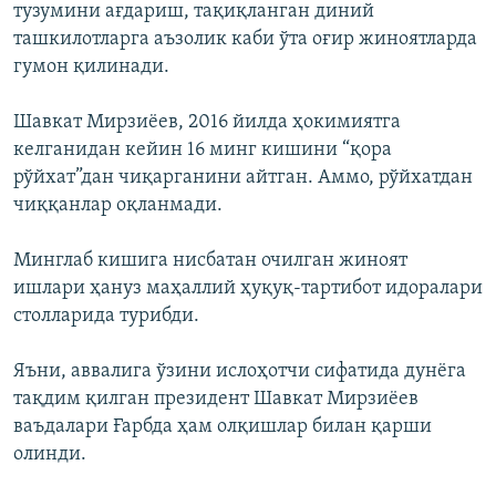
тузумини ағдариш, тақиқланган диний
ташкилотларга аъзолик каби ўта оғир жиноятларда
гумон қилинади.
Шавкат Мирзиёев, 2016 йилда ҳокимиятга
келганидан кейин 16 минг кишини “қора
рўйхат”дан чиқарганини айтган. Аммо, рўйхатдан
чиққанлар оқланмади.
Минглаб кишига нисбатан очилган жиноят
ишлари ҳануз маҳаллий ҳуқуқ-тартибот идоралари
столларида турибди.
Яъни, аввалига ўзини ислоҳотчи сифатида дунёга
тақдим қилган президент Шавкат Мирзиёев
ваъдалари Ғарбда ҳам олқишлар билан қарши
олинди.