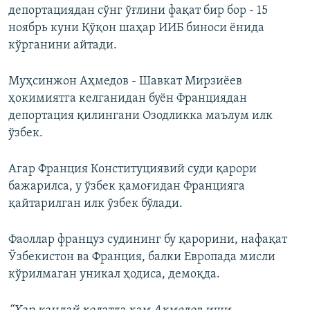
депортациядан сўнг ўғлини фақат бир бор - 15
ноябрь куни Қўқон шаҳар ИИБ биноси ёнида
кўрганини айтади.
Муҳсинжон Аҳмедов - Шавкат Мирзиёев
ҳокимиятга келганидан буён Франциядан
депортация қилингани Озодликка маълум илк
ўзбек.
Агар Франция Конституциявий суди қарори
бажарилса, у ўзбек қамоғидан Францияга
қайтарилган илк ўзбек бўлади.
Фаоллар француз судининг бу қарорини, нафақат
Ўзбекистон ва Франция, балки Европада мисли
кўрилмаган уникал ҳодиса, демоқда.