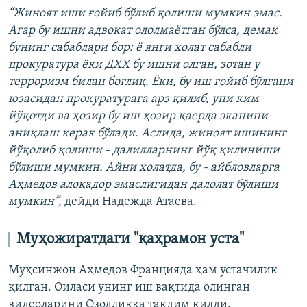
“Жиноят иши ғойиб бўлиб қолиши мумкин эмас.
Агар бу ишни адвокат ололмаётган бўлса, демак
бунинг сабаблари бор: ё янги ҳолат сабабли
прокуратура ёки ДХХ бу ишни олган, зотан у
терроризм билан боғлиқ. Ёки, бу иш ғойиб бўлгани
юзасидан прокуратурага арз қилиб, уни ким
йўқотди ва ҳозир бу иш ҳозир қаерда эканини
аниқлаш керак бўлади. Аслида, жиноят ишининг
йўқолиб қолиши - далилларнинг йўқ қилиниши
бўлиши мумкин. Айни ҳолатда, бу - айбловларга
Аҳмедов алоқадор эмаслигидан далолат бўлиши
мумкин”,
дейди Надежда Атаева.
Муҳожиратдаги "қаҳрамон уста"
Муҳсинжон Аҳмедов Францияда ҳам устачилик
қилган. Оиласи унинг иш вақтида олинган
видеоларини Озодликка тақдим қилди.