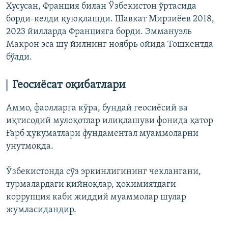
Хусусан, Франция билан Ўзбекистон ўртасида
борди-келди қуюқлашди. Шавкат Мирзиёев 2018,
2023 йилларда Францияга борди. Эммануэль
Макрон эса шу йилнинг ноябрь ойида Тошкентда
бўлди.
Геосиёсат оқибатлари
Аммо, фаолларга кўра, бундай геосиёсий ва
иқтисодий мулоқотлар илиқлашуви фонида қатор
Ғарб ҳукуматлари фундаментал муаммоларни
унутмоқда.
Ўзбекистонда сўз эркинлигининг чеклангани,
турмалардаги қийноқлар, ҳокимиятдаги
коррупция каби жиддий муаммолар шулар
жумласидандир.