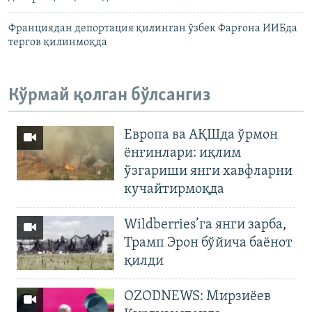
Франциядан депортация қилинган ўзбек Фарғона ИИБда
тергов қилинмоқда
Кўрмай қолган бўлсангиз
Европа ва АҚШда ўрмон
ёнғинлари: иқлим
ўзгариши янги хавфларни
кучайтирмоқда
Wildberries’га янги зарба,
Трамп Эрон бўйича баёнот
қилди
OZODNEWS: Мирзиёев