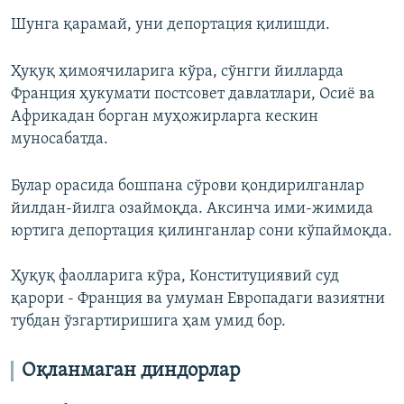
Шунга қарамай, уни депортация қилишди.
Ҳуқуқ ҳимоячиларига кўра, сўнгги йилларда
Франция ҳукумати постсовет давлатлари, Осиё ва
Африкадан борган муҳожирларга кескин
муносабатда.
Булар орасида бошпана сўрови қондирилганлар
йилдан-йилга озаймоқда. Аксинча ими-жимида
юртига депортация қилинганлар сони кўпаймоқда.
Ҳуқуқ фаолларига кўра, Конституциявий суд
қарори - Франция ва умуман Европадаги вазиятни
тубдан ўзгартиришига ҳам умид бор.
Оқланмаган диндорлар