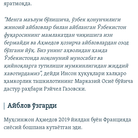
яратмоқда.
“Менга маълум бўлишича, ўзбек қонунчилиги
жиноий айбловлар билан айбланган Ўзбекистон
фуқаросининг мамлакатдан чиқишига изн
бермайди ва Аҳмедов ҳозирча айбловлардан озод
бўлгани йўқ. Биз унинг аҳволидан ҳамда
Ўзбекистонда ноқонуний муносабат ва
қийноқларга тутилиши мумкинлигидан жиддий
хавотирдамиз”,
дейди Инсон ҳуқуқлари халқаро
ҳамкорлик ташкилотининг Марказий Осиё бўйича
дастур раҳбари Рэйчел Газовски.
Айблов ўзгарди
Муҳсинжон Аҳмедов 2019 йилдан буён Францияда
сиёсий бошпана кутаётган эди.