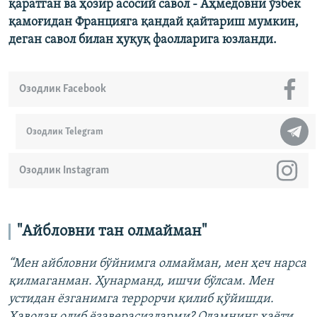
қаратган ва ҳозир асосий савол - Аҳмедовни ўзбек
қамоғидан Францияга қандай қайтариш мумкин,
деган савол билан ҳуқуқ фаолларига юзланди.
Озодлик Facebook
Озодлик Telegram
Озодлик Instagram
"Айбловни тан олмайман"
“Мен айбловни бўйнимга олмайман, мен ҳеч нарса
қилмаганман. Ҳунарманд, ишчи бўлсам. Мен
устидан ёзганимга террорчи қилиб қўйишди.
Ҳаводан олиб ёзаверасизларми? Одамнинг ҳаёти