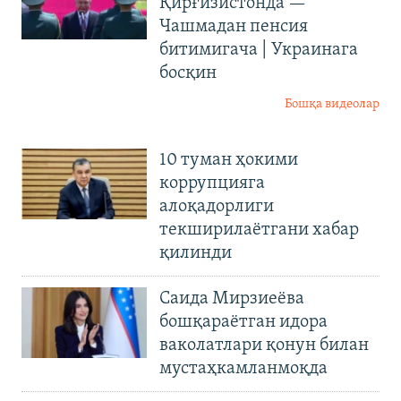
Қирғизистонда —
Чашмадан пенсия
битимигача | Украинага
босқин
Бошқа видеолар
10 туман ҳокими
коррупцияга
алоқадорлиги
текширилаётгани хабар
қилинди
Саида Мирзиеёва
бошқараётган идора
ваколатлари қонун билан
мустаҳкамланмоқда