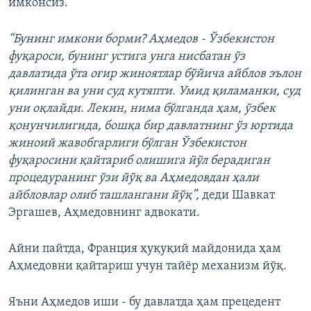
имконсиз.
“Бунинг имкони борми? Аҳмедов - Ўзбекистон
фуқароси, бунинг устига унга нисбатан ўз
давлатида ўта оғир жиноятлар бўйича айблов эълон
қилинган ва уни суд кутяпти. Умид қиламанки, суд
уни оқлайди. Лекин, нима бўлганда ҳам, ўзбек
қонунчилигида, бошқа бир давлатнинг ўз юртида
жиноий жавобгарлиги бўлган Ўзбекистон
фуқаросини қайтариб олишига йўл берадиган
процедуранинг ўзи йўқ ва Аҳмедовдан ҳали
айбловлар олиб ташлангани йўқ”,
деди Шавкат
Эргашев, Аҳмедовнинг адвокати.
Айни пайтда, Франция ҳуқуқий майдонида ҳам
Аҳмедовни қайтариш учун тайёр механизм йўқ.
Яъни Аҳмедов иши - бу давлатда ҳам прецедент