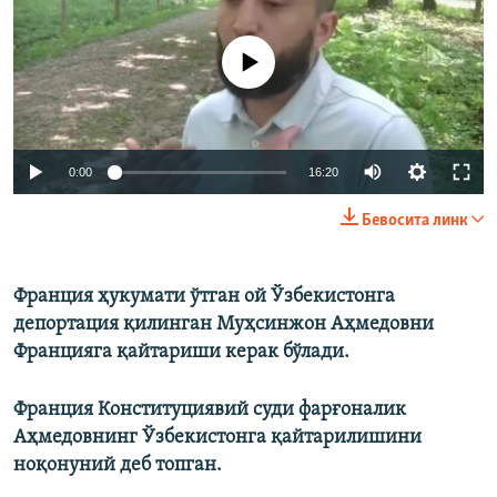
Айни дамда медиа-манба мавжуд эмас
Auto
0:00
16:20
240p
Бевосита линк
360p
480p
Франция ҳукумати ўтган ой Ўзбекистонга
Auto
240p
360p
480p
депортация қилинган Муҳсинжон Аҳмедовни
720p
Францияга қайтариши керак бўлади.
720p
1080p
1080p
Франция Конституциявий суди фарғоналик
Аҳмедовнинг Ўзбекистонга қайтарилишини
ноқонуний деб топган.