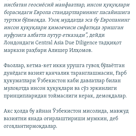
нисбатан геосиёсий манфаатлар, инсон ҳуқуқлари
борасидаги Европа стандартларининг пасайишига
туртки бўлмоқда. Узоқ муддатда эса бу Европанинг
инсон ҳуқуқлари ҳимоячиси сифатида эришган
нуфузига албатта путур етказади”,
дейди
Лондондаги Central Asia Due Diligence тадқиқот
маркази раҳбари Алишер Илҳомов.
Фаоллар, кетма-кет икки урушга гувоҳ бўлаётган
дунёдаги вазият қанчалик таранглашмасин, Ғарб
ҳукуматлари Ўзбекистон каби давлатлар билан
мулоқотда инсон ҳуқуқлари ва сўз эркинлиги
принципларидан тоймаслиги керак, демоқдалар.
Акс ҳолда бу айнан Ўзбекистон мисолида, мавжуд
вазиятни янада оғирлаштириши мумкин, деб
огоҳлантирмоқдалар.