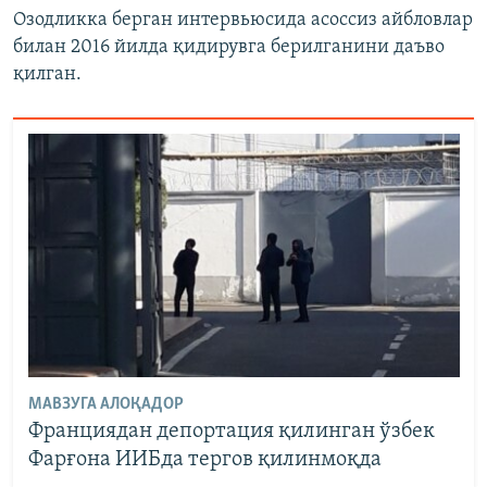
Озодликка берган интервьюсида асоссиз айбловлар
билан 2016 йилда қидирувга берилганини даъво
қилган.
МАВЗУГА АЛОҚАДОР
Франциядан депортация қилинган ўзбек
Фарғона ИИБда тергов қилинмоқда