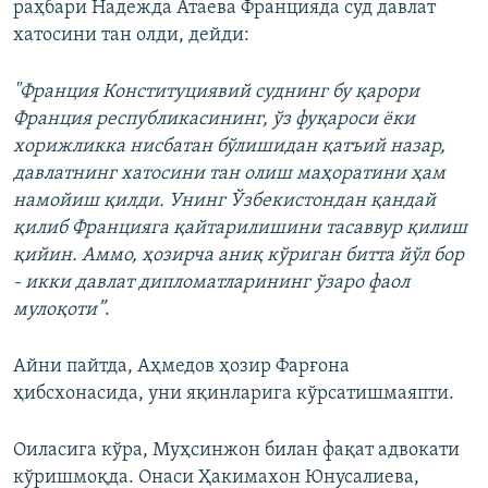
раҳбари Надежда Атаева Францияда суд давлат
хатосини тан олди, дейди:
"Франция Конституциявий суднинг бу қарори
Франция республикасининг, ўз фуқароси ёки
хорижликка нисбатан бўлишидан қатъий назар,
давлатнинг хатосини тан олиш маҳоратини ҳам
намойиш қилди. Унинг Ўзбекистондан қандай
қилиб Францияга қайтарилишини тасаввур қилиш
қийин. Аммо, ҳозирча аниқ кўриган битта йўл бор
- икки давлат дипломатларининг ўзаро фаол
мулоқоти”
.
Айни пайтда, Аҳмедов ҳозир Фарғона
ҳибсхонасида, уни яқинларига кўрсатишмаяпти.
Оиласига кўра, Муҳсинжон билан фақат адвокати
кўришмоқда. Онаси Ҳакимахон Юнусалиева,