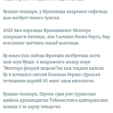
Бундан ташқари, у Францияда қаҳрамон сифатида
ҳам матбуот тилига тушган.
2020 йил апрелида Франциянинг Монтеро
шаҳридаги ёнғинда, яна 3 қочқин билан бирга, бир
кексанинг ҳаётини сақлаб қолганди.
Бу воқеа ўша пайтда Франция матбуотида катта
шов-шув бўлди. 4 қаҳрамонга шаҳар мэри
“Монтеро фахрий медали”ни ҳам тақдим қилган.
Бу 4 қочқинга сиёсий бошпана бериш сўралган
петицияни қарийб 30 минг одам имзолаган.
Бундан ташқари, Европа суди уни турмасида
қийноқ қўлланадиган Ўзбекистонга қайтармаслик
ҳақида 2 та қарор чиқарган.