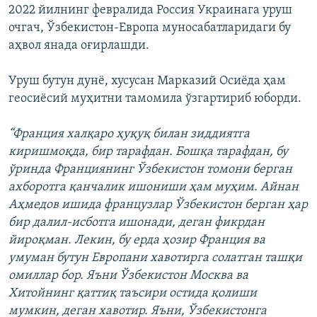
2022 йилнинг февралида Россия Украинага уруш
очгач, Ўзбекистон-Европа муносабатларидаги бу
аҳвол янада оғирлашди.
Уруш бутун дунё, хусусан Марказий Осиёда ҳам
геосиёсий муҳитни тамомила ўзгартириб юборди.
“Франция халқаро ҳуқуқ билан зиддиятга
киришмоқда, бир тарафдан. Бошқа тарафдан, бу
ўринда Франциянинг Ўзбекистон томони берган
ахборотга қанчалик ишониши ҳам муҳим. Айнан
Аҳмедов ишида французлар Ўзбекистон берган ҳар
бир далил-исботга ишонади, деган фикрдан
йироқман. Лекин, бу ерда ҳозир Франция ва
умуман бутун Европани хавотирга солатган ташқи
омиллар бор. Яъни Ўзбекистон Москва ва
Хитойнинг қаттиқ таъсири остида қолиши
мумкин, деган хавотир. Яъни, Ўзбекистонга