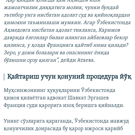
“Ҳар қандай ҳолатда ҳам Аҳмедов иши
жамоатчилик диққатига молик, чунки бундай
эътибор унга нисбатан адолат суд ва қийноқлардан
ҳимояни таъминлаши мумкин. Агар Ўзбекистонда
Аҳмедовга нисбатан адолат тикланса, Каримов
даврида ёлғонлар билан илинган айбловлар бекор
қилинса, у ҳолда Францияга қайтиб нима қилади?
Зеро, у доим болалари ва онасининг ёнида
бўлишни орзу қилган”,
дейди Атаева.
Қайтариш учун қонуний процедура йўқ
Муҳсинжоннинг ҳуқуқларини Ўзбекистонда
ҳимоя қилаётган адвокат Шавкат Эргашев
Франция суди қарорига изоҳ беришга қийналди.
Унинг сўзларига қараганда, Ўзбекистонда мавжуд
қонунчилик доирасида бу қарор ижроси қарийб