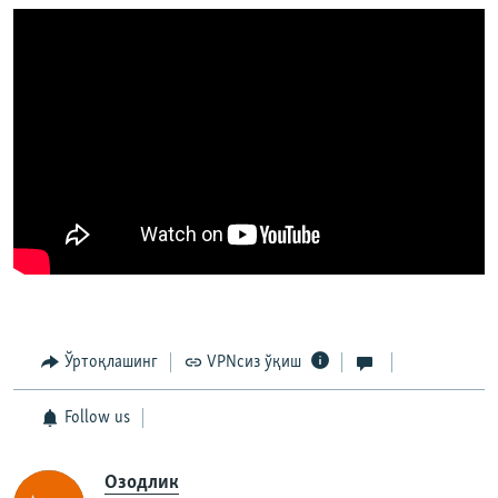
Ўртоқлашинг
VPNсиз ўқиш
Follow us
Озодлик