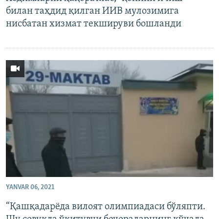
билан таҳдид қилган ИИВ мулозимига
нисбатан хизмат текшируви бошланди
YANVAR 06, 2021
“Қашқадарёда вилоят олимпиадаси бўляпти.