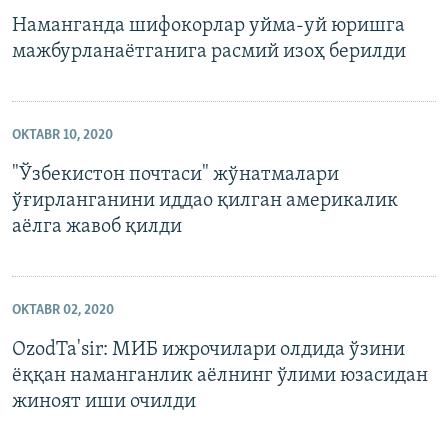
Наманганда шифокорлар уйма-уй юришга
мажбурланаётганига расмий изоҳ берилди
OKTABR 10, 2020
"Ўзбекистон почтаси" жўнатмалари
ўғирланганини иддао қилган америкалик
аёлга жавоб қилди
OKTABR 02, 2020
OzodTa'sir: МИБ ижрочилари олдида ўзини
ёққан наманганлик аёлнинг ўлими юзасидан
жиноят иши очилди