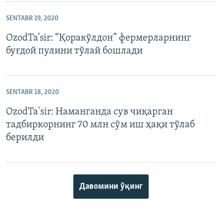
SENTABR 19, 2020
OzodTa’sir: “Қоракўлдон” фермерларнинг
буғдой пулини тўлай бошлади
SENTABR 18, 2020
OzodTa'sir: Наманганда сув чиқарган
тадбиркорнинг 70 млн сўм иш ҳақи тўлаб
берилди
Давомини ўқинг