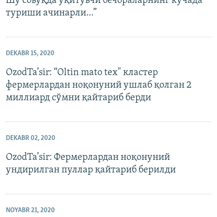
Шу совуқда ўқитувчи бечораларнинг кўчада
туриши ачинарли...”
DEKABR 15, 2020
OzodTa’sir: “Oltin mato tex" кластер
фермерлардан ноқонуний ушлаб қолган 2
миллиард сўмни қайтариб берди
DEKABR 02, 2020
OzodTa’sir: Фермерлардан ноқонуний
ундирилган пуллар қайтариб берилди
NOYABR 21, 2020