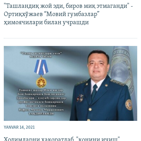
"Ташландиқ жой эди, биров миқ этмаганди" -
Ортиқхўжаев “Мовий гумбазлар”
ҳимоячилари билан учрашди
YANVAR 14, 2021
Ходимларни ҳақоратлаб, "қонини ичиш"