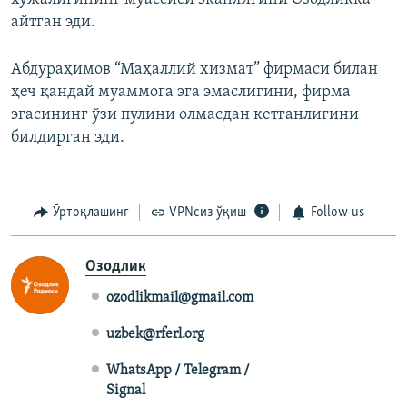
айтган эди.
Абдураҳимов “Маҳаллий хизмат” фирмаси билан
ҳеч қандай муаммога эга эмаслигини, фирма
эгасининг ўзи пулини олмасдан кетганлигини
билдирган эди.
Ўртоқлашинг
VPNсиз ўқиш
Follow us
Озодлик
ozodlikmail@gmail.com
uzbek@rferl.org
WhatsApp / Telegram /
Signal