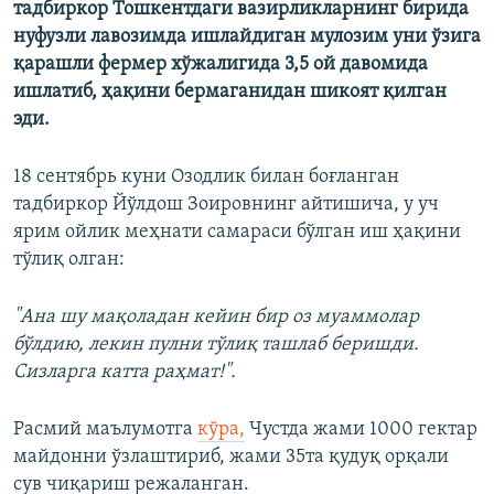
тадбиркор Тошкентдаги вазирликларнинг бирида
нуфузли лавозимда ишлайдиган мулозим уни ўзига
қарашли фермер хўжалигида 3,5 ой давомида
ишлатиб, ҳақини бермаганидан шикоят қилган
эди.
18 сентябрь куни Озодлик билан боғланган
тадбиркор Йўлдош Зоировнинг айтишича, у уч
ярим ойлик меҳнати самараси бўлган иш ҳақини
тўлиқ олган:
"Ана шу мақоладан кейин бир оз муаммолар
бўлдию, лекин пулни тўлиқ ташлаб беришди.
Сизларга катта раҳмат!".
Расмий маълумотга
кўра,
Чустда жами 1000 гектар
майдонни ўзлаштириб, жами 35та қудуқ орқали
сув чиқариш режаланган.