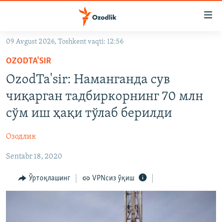
Линклар
Бош
мавзуларга
09 Avgust 2026, Toshkent vaqti: 12:56
ўтинг
OZODLIK SURISHTIRUVLARI
Асосий
OZODTA'SIR
OZODVIDEO
навигацияга
OzodTa'sir: Наманганда сув
ўтинг
OZODARXIV
чиқарган тадбиркорнинг 70 млн
Қидиришга
ўтинг
сўм иш ҳақи тўлаб берилди
На русском
Озодлик
ИЖТИМОИЙ ТАРМОҚЛАР
Sentabr 18, 2020
Ўртоқлашинг
VPNсиз ўқиш
Озодлик бошқа тилларда