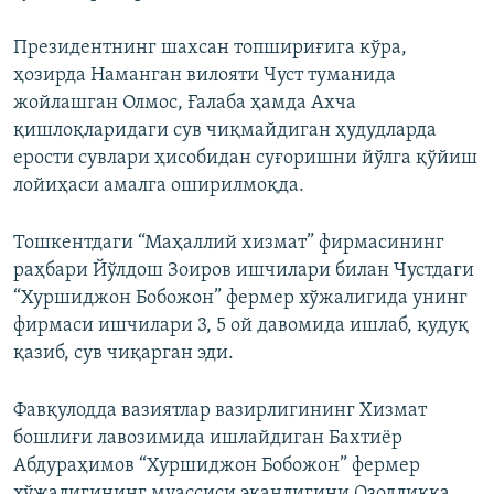
Президентнинг шахсан топшириғига кўра,
ҳозирда Наманган вилояти Чуст туманида
жойлашган Олмос, Ғалаба ҳамда Ахча
қишлоқларидаги сув чиқмайдиган ҳудудларда
ерости сувлари ҳисобидан суғоришни ​йўлга қўйиш
лойиҳаси амалга оширилмоқда.
Тошкентдаги “Маҳаллий хизмат” фирмасининг
раҳбари Йўлдош Зоиров ишчилари билан Чустдаги
“Хуршиджон Бобожон” фермер хўжалигида унинг
фирмаси ишчилари 3, 5 ой давомида ишлаб, қудуқ
қазиб, сув чиқарган эди.
Фавқулодда вазиятлар вазирлигининг Хизмат
бошлиғи лавозимида ишлайдиган Бахтиёр
Абдураҳимов “Хуршиджон Бобожон” фермер
хўжалигининг муассиси эканлигини Озодликка