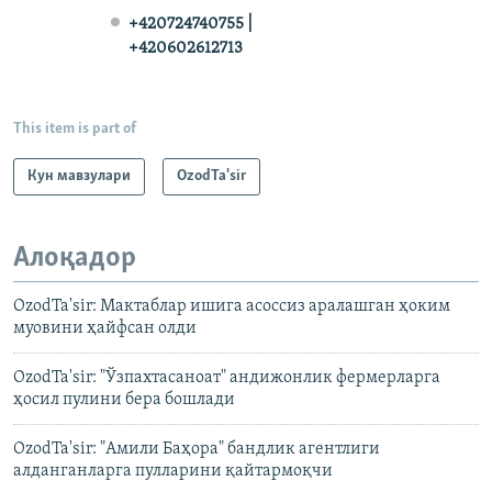
+420724740755 |
+420602612713
This item is part of
Кун мавзулари
OzodTa'sir
Алоқадор
OzodTa'sir: Мактаблар ишига асоссиз аралашган ҳоким
муовини ҳайфсан олди
OzodTa'sir: "Ўзпахтасаноат" андижонлик фермерларга
ҳосил пулини бера бошлади
OzodTa'sir: "Амили Баҳора" бандлик агентлиги
алданганларга пулларини қайтармоқчи