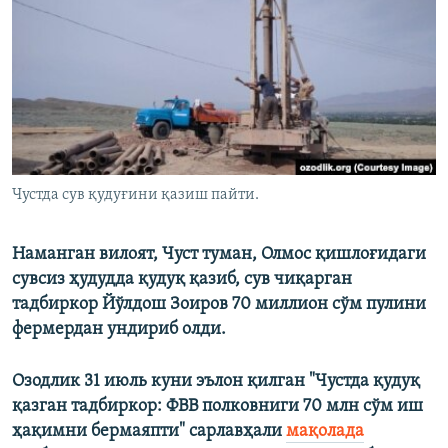
Чустда сув қудуғини қазиш пайти.
Наманган вилоят, Чуст туман, Олмос қишлоғидаги
сувсиз ҳудудда қудуқ қазиб, сув чиқарган
тадбиркор Йўлдош Зоиров 70 миллион сўм пулини
фермердан ундириб олди.
Озодлик 31 июль куни эълон қилган "Чустда қудуқ
қазган тадбиркор: ФВВ полковниги 70 млн сўм иш
ҳақимни бермаяпти" сарлавҳали
мақолада