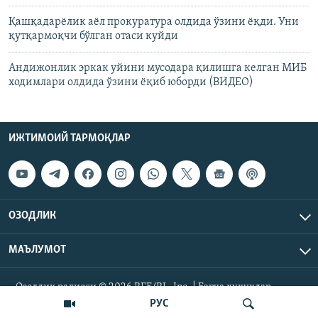
Қашқадарёлик аёл прокуратура олдида ўзини ёқди. Уни
қутқармоқчи бўлган отаси куйди
Андижонлик эркак уйини мусодара қилишга келган МИБ
ходимлари олдида ўзини ëқиб юборди (ВИДЕО)
ИЖТИМОИЙ ТАРМОҚЛАР
ОЗОДЛИК
МАЪЛУМОТ
Озодлик радиоси © 2026 RFE/RL, Inc. | Барча ҳуқуқлар
ҳимояланган.
РУС