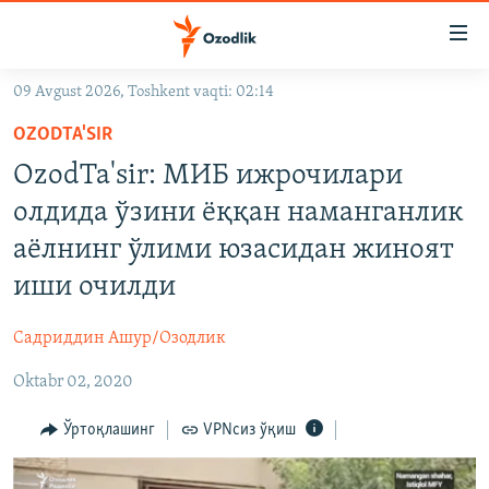
Линклар
Бош
мавзуларга
09 Avgust 2026, Toshkent vaqti: 02:14
ўтинг
OZODLIK SURISHTIRUVLARI
Асосий
OZODTA'SIR
OZODVIDEO
навигацияга
OzodTa'sir: МИБ ижрочилари
ўтинг
OZODARXIV
олдида ўзини ёққан наманганлик
Қидиришга
ўтинг
аёлнинг ўлими юзасидан жиноят
На русском
иши очилди
ИЖТИМОИЙ ТАРМОҚЛАР
Садриддин Ашур/Озодлик
Oktabr 02, 2020
Ўртоқлашинг
VPNсиз ўқиш
Озодлик бошқа тилларда