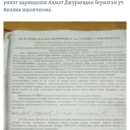
унинг қариндоши Аҳмат Джураевдан берилган уч
йиллик ишончнома.