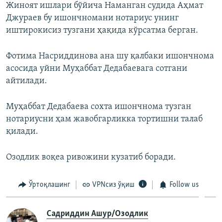
Жиноят ишлари бўйича Наманган судида Аҳмат
Джураев бу ишончномани нотариус унинг
иштирокисиз тузгани ҳақида кўрсатма берган.
Фотима Насриддинова ана шу қалбаки ишончнома
асосида уйни Муҳаббат Дедабаевага сотгани
айтилади.
Муҳаббат Дедабаева сохта ишончнома тузган
нотариусни ҳам жавобгарликка тортишни талаб
қилади.
Озодлик воқеа ривожини кузатиб боради.
Ўртоқлашинг
VPNсиз ўқиш
Follow us
Садриддин Ашур/Озодлик