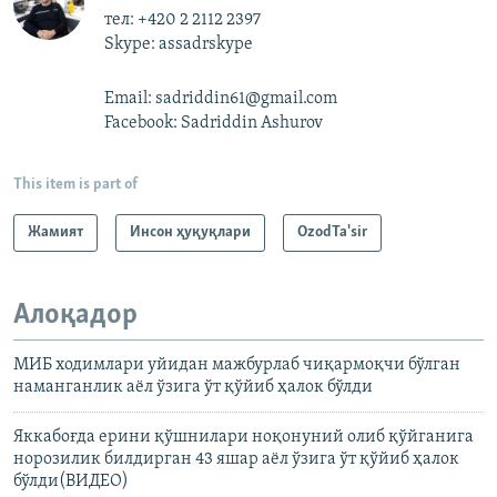
тел: +420 2 2112 2397
Skype: assadrskype
Email: sadriddin61@gmail.com
Facebook: Sadriddin Ashurov
This item is part of
Жамият
Инсон ҳуқуқлари
OzodTa'sir
Алоқадор
МИБ ходимлари уйидан мажбурлаб чиқармоқчи бўлган
наманганлик аёл ўзига ўт қўйиб ҳалок бўлди
Яккабоғда ерини қўшнилари ноқонуний олиб қўйганига
норозилик билдирган 43 яшар аёл ўзига ўт қўйиб ҳалок
бўлди(ВИДЕО)