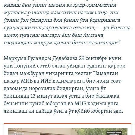
қилиш ёки унинг шаъни ва қадр-қимматини
муттасил равишда камситиш натижасида уни
ўзини ўзи ўлдириш ёки ўзини ўзи ўлдиришига
суиқасд қилиш даражасига етказиш, — уч йилгача
ахлоқ тузатиш ишлари ёки беш йилгача
озодликдан маҳрум қилиш билан жазоланади”.
Марҳума Гуландом Дедабаева 29 сентябрь куни
уни қонуний сотиб олган уйидан суднинг қарори
билан мажбуран чиқаришга келган Наманган
шаҳар МИБ ва ИИБ ходимларига бир ярим соат
давомида норозилик билдирган, ўзига ўт
ёқишидан 13 минут аввал устига бир баклажка
бензинни қуйиб юборган ва МИБ ходими унга
яқинлашган пайтда ўзига ўт қўйиб юборган эди.