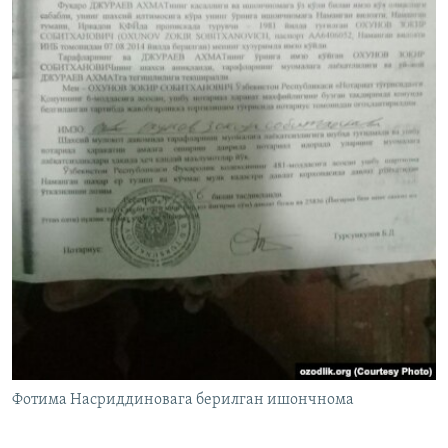
Фотима Насриддиновага берилган ишончнома