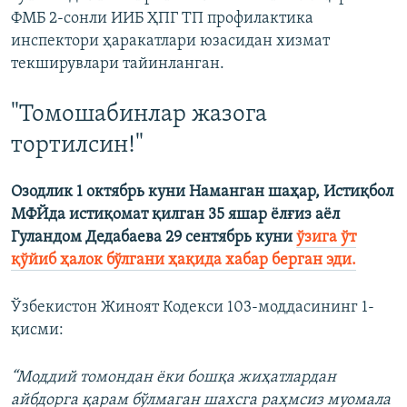
ФМБ 2-сонли ИИБ ҲПГ ТП профилактика
инспектори ҳаракатлари юзасидан хизмат
текширувлари тайинланган.
"Томошабинлар жазога
тортилсин!"
Озодлик 1 октябрь куни Наманган шаҳар, Истиқбол
МФЙда истиқомат қилган 35 яшар ёлғиз аёл
Гуландом Дедабаева 29 сентябрь куни
ўзига ўт
қўйиб ҳалок бўлгани ҳақида хабар берган эди.
Ўзбекистон Жиноят Кодекси 103-моддасининг 1-
қисми:
“Моддий томондан ёки бошқа жиҳатлардан
айбдорга қарам бўлмаган шахсга раҳмсиз муомала