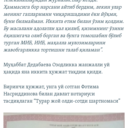
телеканалларидан журналистлар келди.
Ҳаммасига бор нарсани айтиб бердим, лекин улар
менинг гапларимни чиқаришадими ёки йўқми,
буни билмайман. Иккита етим билан ўзим қолдим.
Бу масалани адолатли ҳал қилиб, қизимнинг ўзини
ёқишигача олиб борган ва бунга томошабин бўлиб
турган МИБ, ИИБ, маҳалла мулозимларини
жавобгарликка тортишни талаб қиламан”.
Муҳаббат Дедабаева Озодликка жанжалли уй
ҳақида яна иккита ҳужжат тақдим қилди.
Биринчи ҳужжат, унга уй сотган Фотима
Насриддинова билан давлат нотариуси
тасдиқлаган “Турар жой олди-сотди шартномаси”