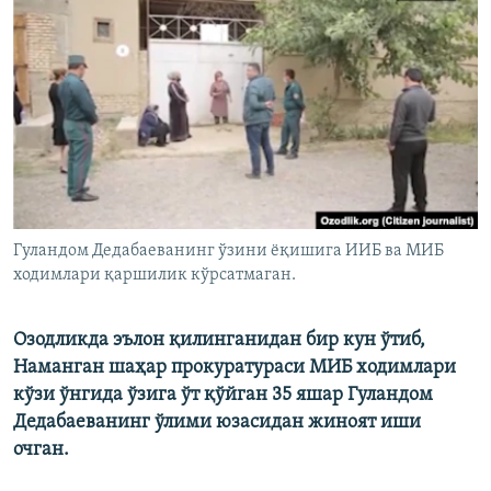
Гуландом Дедабаеванинг ўзини ёқишига ИИБ ва МИБ
ходимлари қаршилик кўрсатмаган.
Озодликда эълон қилинганидан бир кун ўтиб,
Наманган шаҳар прокуратураси МИБ ходимлари
кўзи ўнгида ўзига ўт қўйган 35 яшар Гуландом
Дедабаеванинг ўлими юзасидан жиноят иши
очган.