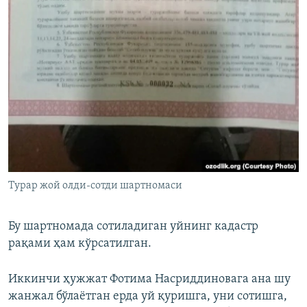
Турар жой олди-сотди шартномаси
Бу шартномада сотиладиган уйнинг кадастр
рақами ҳам кўрсатилган.
Иккинчи ҳужжат Фотима Насриддиновага ана шу
жанжал бўлаётган ерда уй қуришга, уни сотишга,