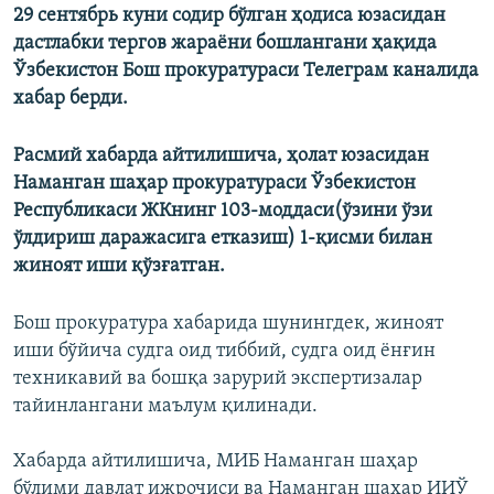
29 сентябрь куни содир бўлган ҳодиса юзасидан
дастлабки тергов жараёни бошлангани ҳақида
Ўзбекистон Бош прокуратураси Телеграм каналида
хабар берди.
Расмий хабарда айтилишича, ҳолат юзасидан
Наманган шаҳар прокуратураси Ўзбекистон
Республикаси ЖКнинг 103-моддаси(ўзини ўзи
ўлдириш даражасига етказиш) 1-қисми билан
жиноят иши қўзғатган.
Бош прокуратура хабарида шунингдек, жиноят
иши бўйича судга оид тиббий, судга оид ёнғин
техникавий ва бошқа зарурий экспертизалар
тайинлангани маълум қилинади.
Хабарда айтилишича, МИБ Наманган шаҳар
бўлими давлат ижрочиси ва Наманган шаҳар ИИЎ