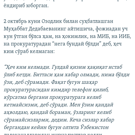
ёндириб юборган.
2 октябрь куни Озодлик билан суҳбатлашган
Муҳаббат Дедабаеванинг айтишича, фожиадан уч
кун ўтган бўлса ҳам, на ҳокимлик, на МИБ, на ИИБ,
на прокуратурадан “нега бундай бўлди” деб, ҳеч
ким сўраб келмаган:
“Ҳеч ким келмади. Гулдай қизим ҳақиқат истаб
ўлиб кетди. Биттаси ҳам хабар олмади, нима бўлди
ўзи, деб сўрамади. Фақат бугун шаҳар
прокуратурасидан кимдир телефон қилиб,
кўрсатма бергани прокуратурага келиб
кетмайсизми, деб сўради. Мен ўзим қандай
аҳволдаю, қандай бораман, ўзларинг келиб
сўрамайсизларми, дедим. Кеча сизлар хабар
бергандан кейин бугун олтита Ўзбекистон