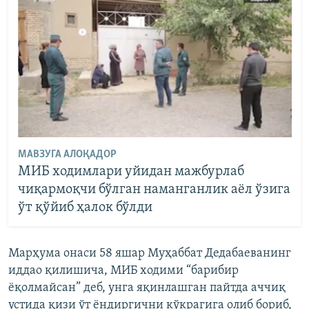
МАВЗУГА АЛОҚАДОР
МИБ ходимлари уйидан мажбурлаб
чиқармоқчи бўлган наманганлик аёл ўзига
ўт қўйиб ҳалок бўлди
Марҳума онаси 58 яшар Муҳаббат Дедабаеванинг
иддао қилишича, МИБ ходими “барибир
ёқолмайсан” деб, унга яқинлашган пайтда аччиқ
устида қизи ўт ёндиргични кўкрагига олиб бориб,