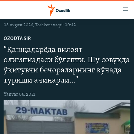
Линклар
Бош
мавзуларга
08 Avgust 2026, Toshkent vaqti: 00:42
ўтинг
OZODLIK SURISHTIRUVLARI
Асосий
OZODTA'SIR
OZODVIDEO
навигацияга
“Қашқадарёда вилоят
ўтинг
OZODARXIV
Қидиришга
олимпиадаси бўляпти. Шу совуқда
ўтинг
ўқитувчи бечораларнинг кўчада
На русском
туриши ачинарли...”
ИЖТИМОИЙ ТАРМОҚЛАР
Yanvar 06, 2021
Озодлик бошқа тилларда