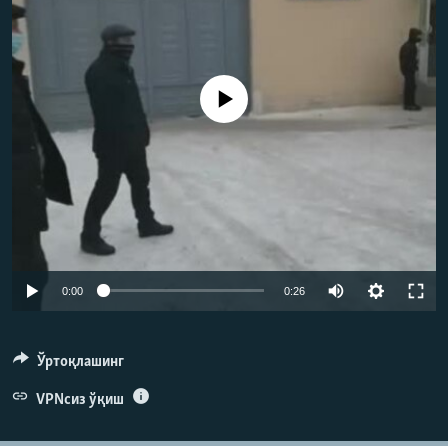
Айни дамда медиа-манба мавжуд эмас
Auto
0:00
0:26
240p
360p
Ўртоқлашинг
480p
VPNсиз ўқиш
720p