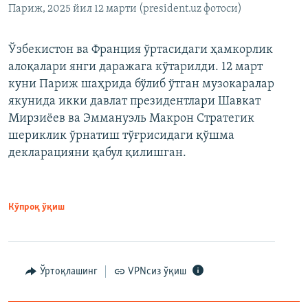
Париж, 2025 йил 12 марти (president.uz фотоси)
Ўзбекистон ва Франция ўртасидаги ҳамкорлик
алоқалари янги даражага кўтарилди. 12 март
куни Париж шаҳрида бўлиб ўтган музокаралар
якунида икки давлат президентлари Шавкат
Мирзиёев ва Эммануэль Макрон Стратегик
шериклик ўрнатиш тўғрисидаги қўшма
декларацияни қабул қилишган.
Кўпроқ ўқиш
Ўртоқлашинг
VPNсиз ўқиш