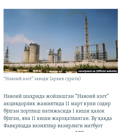
“Навоий азот” заводи (архив сурати)
Навоий шаҳрида жойлашган “Навоий азот”
акциядорлик жамиятида 11 март куни содир
бўлган портлаш натижасида 1 киши ҳалок
бўлган, яна 11 киши жароҳатланган. Бу ҳақда
Фавқулодда вазиятлар вазирлиги матбуот