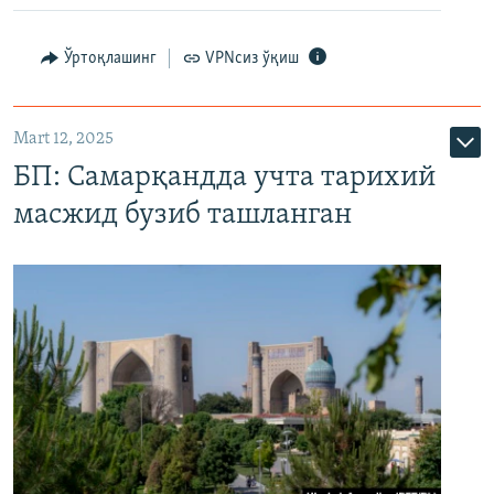
Ўртоқлашинг
VPNсиз ўқиш
Mart 12, 2025
БП: Самарқандда учта тарихий
масжид бузиб ташланган