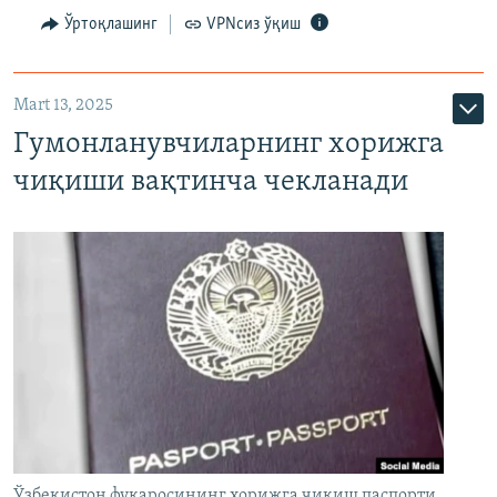
Ўртоқлашинг
VPNсиз ўқиш
Mart 13, 2025
Гумонланувчиларнинг хорижга
чиқиши вақтинча чекланади
Ўзбекистон фуқаросининг хорижга чиқиш паспорти