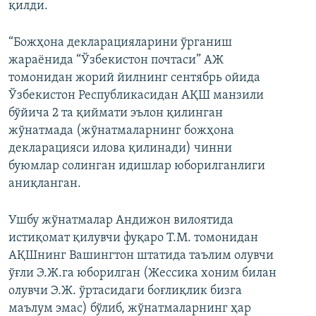
қилди.
“Божҳона декларацияларини ўрганиш
жараёнида “Ўзбекистон почтаси” АЖ
томонидан жорий йилнинг сентябрь ойида
Ўзбекистон Республикасидан АҚШ манзили
Auto
240p
360p
480p
бўйича 2 та қиймати эълон қилинган
жўнатмада (жўнатмаларнинг божҳона
720p
1080p
декларацияси илова қилинади) чинни
буюмлар солинган идишлар юборилганлиги
аниқланган.
Ушбу жўнатмалар Андижон вилоятида
истиқомат қилувчи фуқаро Т.М. томонидан
АҚШнинг Вашингтон штатида таълим олувчи
ўғли Э.Ж.га юборилган (Жессика хоним билан
олувчи Э.Ж. ўртасидаги боғлиқлик бизга
маълум эмас) бўлиб, жўнатмаларнинг ҳар