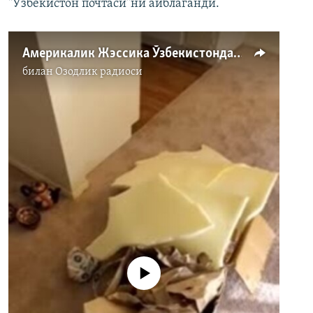
"Ўзбекистон почтаси"ни айблаганди.
Америкалик Жэссика Ўзбекистондан юборилган жўнатмалар камомад билан келганини иддао қилади
билан
Озодлик радиоси
Айни дамда медиа-манба мавжуд
эмас