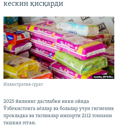
кескин қисқарди
Иллюстратив сурат
2025 йилнинг дастлабки икки ойида
Ўзбекистонга аёллар ва болалар учун гигиеник
прокладка ва тагликлар импорти 2112 тоннани
ташкил этган.