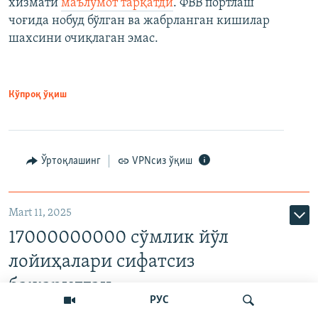
хизмати
маълумот тарқатди
. ФВВ портлаш
чоғида нобуд бўлган ва жабрланган кишилар
шахсини очиқлаган эмас.
Кўпроқ ўқиш
Ўртоқлашинг
VPNсиз ўқиш
Mart 11, 2025
17000000000 сўмлик йўл
лойиҳалари сифатсиз
бажарилган
РУС