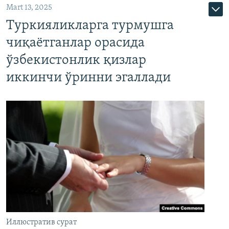
Mart 13, 2025
Туркияликларга турмушга
чиқаётганлар орасида
ўзбекистонлик қизлар
иккинчи ўринни эгаллади
Иллюстратив сурат