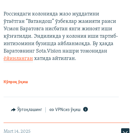
Россиядаги колонияда жазо муддатини
ўтаётган “Ватандош” ўзбеклар жамияти раиси
Усмон Баратовга нисбатан янги жиноят иши
қўзғатилди. Эндиликда у колония иши тартиб-
интизомини бузишда айбланмоқда. Бу ҳақда
Баратовнинг Sota.Vision нашри томонидан
ёйинланган
хатида айтилган.
Кўпроқ ўқиш
Ўртоқлашинг
VPNсиз ўқиш
Mart 14, 2025