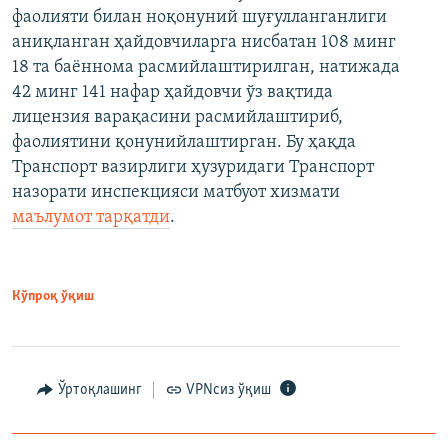
фаолияти билан ноқонуний шуғулланганлиги
аниқланган ҳайдовчиларга нисбатан 108 минг
18 та баённома расмийлаштирилган, натижада
42 минг 141 нафар ҳайдовчи ўз вақтида
лицензия варақасини расмийлаштириб,
фаолиятини қонунийлаштирган. Бу ҳақда
Транспорт вазирлиги ҳузуридаги Транспорт
назорати инспекцияси матбуот хизмати
маълумот тарқатди
.
Кўпроқ ўқиш
Ўртоқлашинг
VPNсиз ўқиш