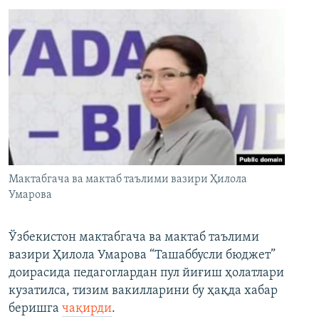
Мактабгача ва мактаб таълими вазири Ҳилола
Умарова
Ўзбекистон мактабгача ва мактаб таълими
вазири Ҳилола Умарова “Ташаббусли бюджет”
доирасида педагоглардан пул йиғиш ҳолатлари
кузатилса, тизим вакилларини бу ҳақда хабар
беришга
чақирди
.