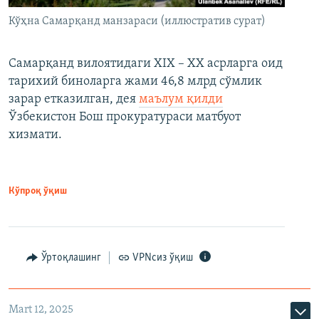
Кўҳна Самарқанд манзараси (иллюстратив сурат)
Самарқанд вилоятидаги XIX – XX асрларга оид
тарихий биноларга жами 46,8 млрд сўмлик
зарар етказилган, дея
маълум қилди
Ўзбекистон Бош прокуратураси матбуот
хизмати.
Кўпроқ ўқиш
Ўртоқлашинг
VPNсиз ўқиш
Mart 12, 2025