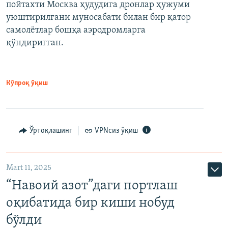
пойтахти Москва ҳудудига дронлар ҳужуми
уюштирилгани муносабати билан бир қатор
самолётлар бошқа аэродромларга
қўндиригган.
Кўпроқ ўқиш
Ўртоқлашинг
VPNсиз ўқиш
Mart 11, 2025
“Навоий азот”даги портлаш
оқибатида бир киши нобуд
бўлди