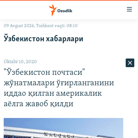
Линклар
Бош
мавзуларга
09 Avgust 2026, Toshkent vaqti: 08:10
ўтинг
OZODLIK SURISHTIRUVLARI
Асосий
Ўзбекистон хабарлари
OZODVIDEO
навигацияга
ўтинг
OZODARXIV
Қидиришга
Oktabr 10, 2020
ўтинг
На русском
"Ўзбекистон почтаси"
жўнатмалари ўғирланганини
ИЖТИМОИЙ ТАРМОҚЛАР
иддао қилган америкалик
аёлга жавоб қилди
Озодлик бошқа тилларда