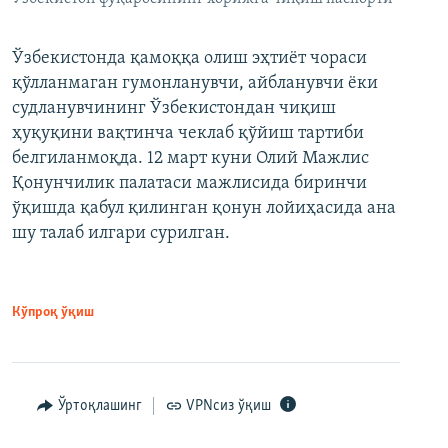
Ўзбекистонда қамоққа олиш эҳтиёт чораси
қўлланмаган гумонланувчи, айбланувчи ёки
судланувчининг Ўзбекистондан чиқиш
ҳуқуқини вақтинча чеклаб қўйиш тартиби
белгиланмоқда. 12 март куни Олий Мажлис
Қонунчилик палатаси мажлисида биринчи
ўқишда қабул қилинган қонун лойиҳасида ана
шу талаб илгари сурилган.
Кўпроқ ўқиш
Ўртоқлашинг
VPNсиз ўқиш