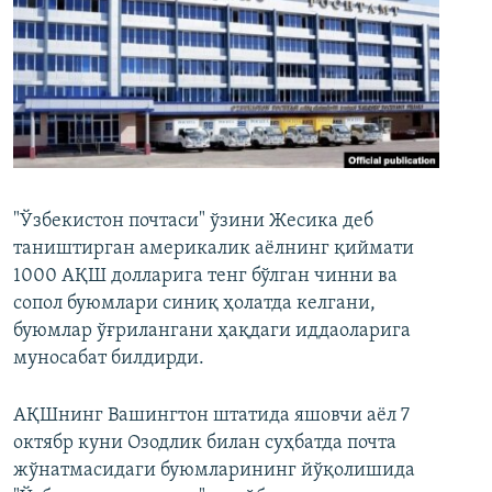
"Ўзбекистон почтаси" ўзини Жесика деб
таништирган америкалик аёлнинг қиймати
1000 АҚШ долларига тенг бўлган чинни ва
сопол буюмлари синиқ ҳолатда келгани,
буюмлар ўғрилангани ҳақдаги иддаоларига
муносабат билдирди.
АҚШнинг Вашингтон штатида яшовчи аёл 7
октябр куни Озодлик билан суҳбатда почта
жўнатмасидаги буюмларининг йўқолишида