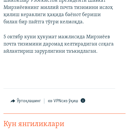
шикоятлар Ўзбекистон президенти Шавкат
Мирзиёевнинг миллий почта тизимини ислоҳ
қилиш кераклиги ҳақида баёнот бериши
билан бир пайтга тўғри келмоқда.
5 октябр куни ҳукумат мажлисида Мирзиёев
почта тизимини даромад келтирадиган соҳага
айлантириш зарурлигини таъкидлаган.
Ўртоқлашинг
VPNсиз ўқиш
Кун янгиликлари