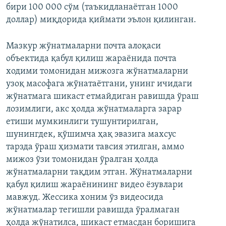
бири 100 000 сўм (таъкидланаётган 1000
доллар) миқдорида қиймати эълон қилинган.
Мазкур жўнатмаларни почта алоқаси
объектида қабул қилиш жараёнида почта
ходими томонидан мижозга жўнатмаларни
узоқ масофага жўнатаётгани, унинг ичидаги
жўнатмага шикаст етмайдиган равишда ўраш
лозимлиги, акс ҳолда жўнатмаларга зарар
етиши мумкинлиги тушунтирилган,
шунингдек, қўшимча ҳақ эвазига махсус
тарзда ўраш ҳизмати тавсия этилган, аммо
мижоз ўзи томонидан ўралган ҳолда
жўнатмаларни тақдим этган. Жўнатмаларни
қабул қилиш жараёнининг видео ёзувлари
мавжуд. Жессика хоним ўз видеосида
жўнатмалар тегишли равишда ўралмаган
ҳолда жўнатилса, шикаст етмасдан боришига