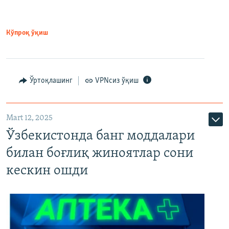
Кўпроқ ўқиш
Ўртоқлашинг
VPNсиз ўқиш
Mart 12, 2025
Ўзбекистонда банг моддалари
билан боғлиқ жиноятлар сони
кескин ошди