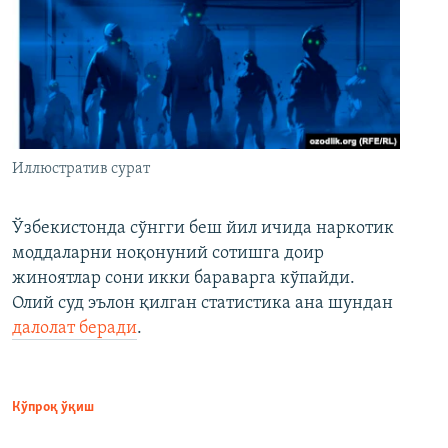
Иллюстратив сурат
Ўзбекистонда сўнгги беш йил ичида наркотик
моддаларни ноқонуний сотишга доир
жиноятлар сони икки бараварга кўпайди.
Олий суд эълон қилган статистика ана шундан
далолат беради
.
Кўпроқ ўқиш