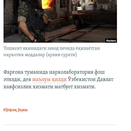
Тошкент яқинидаги завод печида ёқилаётган
наркотик моддалар (архив сурати)
Фарғона туманида нарколаборатория фош
этилди, дея
маълум қилди
Ўзбекистон Давлат
хавфсизлик хизмати матбуот хизмати.
Кўпроқ ўқиш