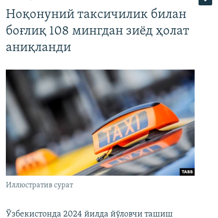
Ноқонуний таксичилик билан
боғлиқ 108 мингдан зиёд ҳолат
аниқланди
Иллюстратив сурат
Ўзбекистонда 2024 йилда йўловчи ташиш