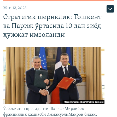
Mart 13, 2025
Стратегик шериклик: Тошкент
ва Париж ўртасида 10 дан зиёд
ҳужжат имзоланди
Ўзбекистон президенти Шавкат Мирзиёев
франциялик ҳамкасби Эммануэль Макрон билан,