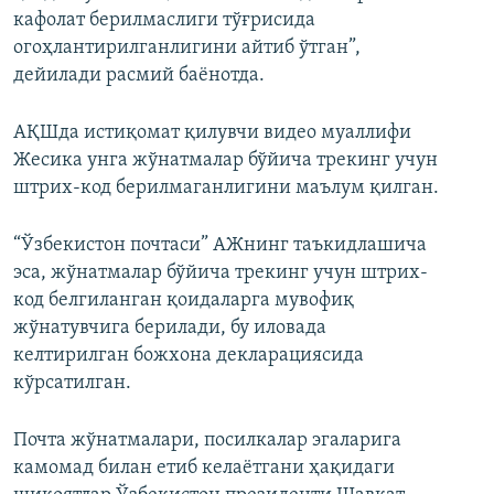
кафолат берилмаслиги тўғрисида
огоҳлантирилганлигини айтиб ўтган”,
дейилади расмий баёнотда.
АҚШда истиқомат қилувчи видео муаллифи
Жесика унга жўнатмалар бўйича трекинг учун
штрих-код берилмаганлигини маълум қилган.
“Ўзбекистон почтаси” АЖнинг таъкидлашича
эса, жўнатмалар бўйича трекинг учун штрих-
код белгиланган қоидаларга мувофиқ
жўнатувчига берилади, бу иловада
келтирилган божхона декларациясида
кўрсатилган.
Почта жўнатмалари, посилкалар эгаларига
камомад билан етиб келаётгани ҳақидаги