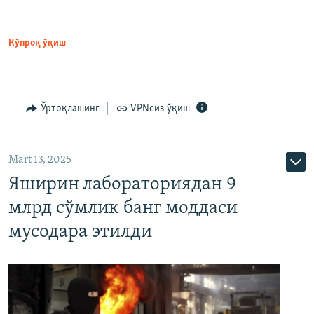
Кўпроқ ўқиш
Ўртоқлашинг
VPNсиз ўқиш
Mart 13, 2025
Яширин лабораториядан 9
млрд сўмлик банг моддаси
мусодара этилди