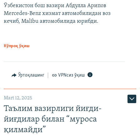
Ўзбекистон бош вазири Абдулла Арипов
Mercedes-Benz хизмат автомобилидан воз
кечиб, Malibu автомобилида юрибди.
Кўпроқ ўқиш
Ўртоқлашинг
VPNсиз ўқиш
Mart 12, 2025
Таълим вазирлиги йиғди-
йиғдилар билан “муроса
қилмайди”