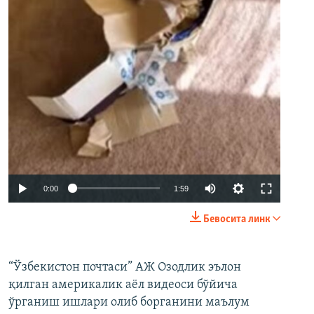
Auto
0:00
1:59
240p
Бевосита линк
360p
480p
“Ўзбекистон почтаси” АЖ Озодлик эълон
қилган америкалик аёл видеоси бўйича
720p
ўрганиш ишлари олиб борганини маълум
1080p