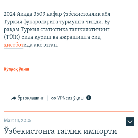
2024 йилда 3509 нафар ўзбекистонлик аёл
Туркия фуқароларига турмушга чиқди. Бу
рақам Туркия статистика ташкилотининг
(ТÜİК) оила қуриш ва ажрашишга оид
ҳисобот
ида акс этган.
Кўпроқ ўқиш
Ўртоқлашинг
VPNсиз ўқиш
Mart 13, 2025
Ўзбекистонга таглик импорти