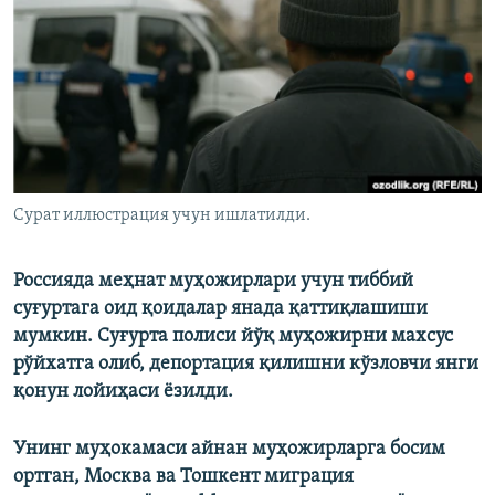
Сурат иллюстрация учун ишлатилди.
Россияда меҳнат муҳожирлари учун тиббий
суғуртага оид қоидалар янада қаттиқлашиши
мумкин. Суғурта полиси йўқ муҳожирни махсус
рўйхатга олиб, депортация қилишни кўзловчи янги
қонун лойиҳаси ёзилди.
Унинг муҳокамаси айнан муҳожирларга босим
ортган, Москва ва Тошкент миграция