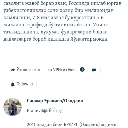
саволига жавоб берар экан, Россияда ишлаб юрган
ўзбекистонликлар сони ҳозир бир миллиондан
камлигини, 7-8 йил аввал бу кўрсаткич 5-6
миллион атрофида бўлганини айтган. Унинг
таъкидлашича, ҳукумат фуқароларни бошқа
давлатларга бориб ишлашга йўналтирмоқда.
Ўртоқлашинг
VPNсиз ўқиш
Follow us
Санжар Эралиев/Озодлик
EralievS@rferl.org
2011 йилдан бери RFE/RL (Озодлик) ходими.