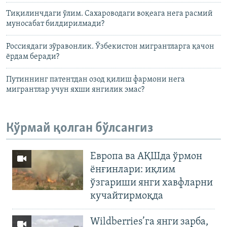
Тиқилинчдаги ўлим. Сахароводаги воқеага нега расмий
муносабат билдирилмади?
Россиядаги зўравонлик. Ўзбекистон мигрантларга қачон
ёрдам беради?
Путиннинг патентдан озод қилиш фармони нега
мигрантлар учун яхши янгилик эмас?
Кўрмай қолган бўлсангиз
Европа ва АҚШда ўрмон
ёнғинлари: иқлим
ўзгариши янги хавфларни
кучайтирмоқда
Wildberries’га янги зарба,