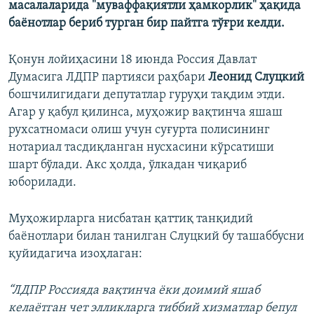
масалаларида "муваффақиятли ҳамкорлик" ҳақида
баёнотлар бериб турган бир пайтга тўғри келди.
Қонун лойиҳасини 18 июнда Россия Давлат
Думасига ЛДПР партияси раҳбари
Леонид Слуцкий
бошчилигидаги депутатлар гуруҳи тақдим этди.
Агар у қабул қилинса, муҳожир вақтинча яшаш
рухсатномаси олиш учун суғурта полисининг
нотариал тасдиқланган нусхасини кўрсатиши
шарт бўлади. Акс ҳолда, ўлкадан чиқариб
юборилади.
Муҳожирларга нисбатан қаттиқ танқидий
баёнотлари билан танилган Слуцкий бу ташаббусни
қуйидагича изоҳлаган:
“ЛДПР Россияда вақтинча ёки доимий яшаб
келаётган чет элликларга тиббий хизматлар бепул