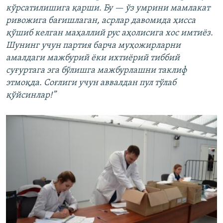
кўрсатилишига қарши. Бу — ўз умрини мамлакат
ривожига бағишлаган, асрлар давомида ҳисса
қўшиб келган маҳаллий рус аҳолисига хос имтиёз.
Шунинг учун партия барча муҳожирларни
амалдаги мажбурий ёки ихтиёрий тиббий
суғуртага эга бўлишга мажбурлашни таклиф
этмоқда. Соғлиги учун аввалдан пул тўлаб
қўйсинлар!”