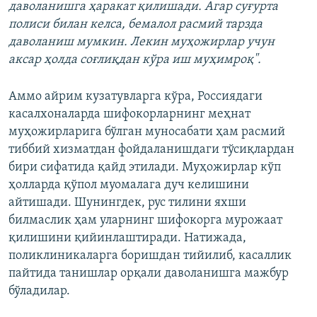
даволанишга ҳаракат қилишади. Агар суғурта
полиси билан келса, бемалол расмий тарзда
даволаниш мумкин. Лекин муҳожирлар учун
аксар ҳолда соғлиқдан кўра иш муҳимроқ".
Аммо айрим кузатувларга кўра, Россиядаги
касалхоналарда шифокорларнинг меҳнат
муҳожирларига бўлган муносабати ҳам расмий
тиббий хизматдан фойдаланишдаги тўсиқлардан
бири сифатида қайд этилади. Муҳожирлар кўп
ҳолларда қўпол муомалага дуч келишини
айтишади. Шунингдек, рус тилини яхши
билмаслик ҳам уларнинг шифокорга мурожаат
қилишини қийинлаштиради. Натижада,
поликлиникаларга боришдан тийилиб, касаллик
пайтида танишлар орқали даволанишга мажбур
бўладилар.