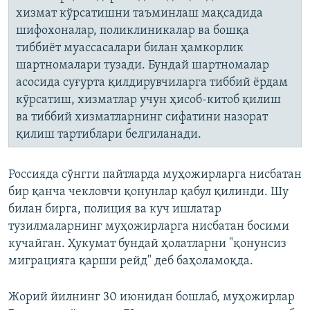
хизмат кўрсатишни таъминлаш мақсадида
шифохоналар, поликлиникалар ва бошқа
тиббиёт муассасалари билан ҳамкорлик
шартномалари тузади. Бундай шартномалар
асосида суғурта қилдирувчиларга тиббий ёрдам
кўрсатиш, хизматлар учун ҳисоб-китоб қилиш
ва тиббий хизматларнинг сифатини назорат
қилиш тартиблари белгиланади.
Россияда сўнгги пайтларда муҳожирларга нисбатан
бир қанча чекловчи қонунлар қабул қилинди. Шу
билан бирга, полиция ва куч ишлатар
тузилмаларнинг муҳожирларга нисбатан босими
кучайган. Ҳукумат бундай ҳолатларни "қонунсиз
миграцияга қарши рейд" деб баҳоламоқда.
Жорий йилнинг 30 июнидан бошлаб, муҳожирлар