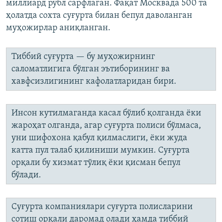
миллиард рубл сарфлаган. Фақат Москвада 500 та
ҳолатда сохта суғурта билан бепул даволанган
муҳожирлар аниқланган.
Тиббий суғурта — бу муҳожирнинг
саломатлигига бўлган эътиборининг ва
хавфсизлигининг кафолатларидан бири.
Инсон кутилмаганда касал бўлиб қолганда ёки
жароҳат олганда, агар суғурта полиси бўлмаса,
уни шифохона қабул қилмаслиги, ёки жуда
катта пул талаб қилиниши мумкин. Суғурта
орқали бу хизмат тўлиқ ёки қисман бепул
бўлади.
Суғурта компаниялари суғурта полисларини
сотиш орқали даромад олади ҳамда тиббий