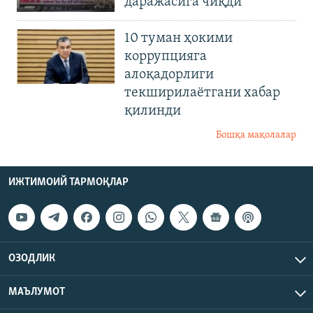
даражасига чиқди
10 туман ҳокими
коррупцияга
алоқадорлиги
текширилаётгани хабар
қилинди
Бошқа мақолалар
ИЖТИМОИЙ ТАРМОҚЛАР
ОЗОДЛИК
МАЪЛУМОТ