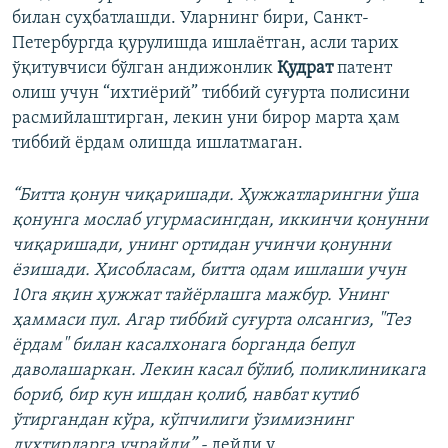
билан суҳбатлашди. Уларнинг бири, Санкт-
Петербургда қурулишда ишлаётган, асли тарих
ўқитувчиси бўлган андижонлик
Қудрат
патент
олиш учун “ихтиёрий” тиббий суғурта полисини
расмийлаштирган, лекин уни бирор марта ҳам
тиббий ёрдам олишда ишлатмаган.
“Битта қонун чиқаришади. Ҳужжатларингни ўша
қонунга мослаб угурмасингдан, иккинчи қонунни
чиқаришади, унинг ортидан учинчи қонунни
ёзишади. Ҳисобласам, битта одам ишлаши учун
10га яқин ҳужжат тайёрлашга мажбур. Унинг
ҳаммаси пул. Агар тиббий суғурта олсангиз, "Тез
ёрдам" билан касалхонага борганда бепул
даволашаркан. Лекин касал бўлиб, поликлиникага
бориб, бир кун ишдан қолиб, навбат кутиб
ўтиргандан кўра, кўпчилиги ўзимизнинг
духтирларга учрайди” -
дейди у.