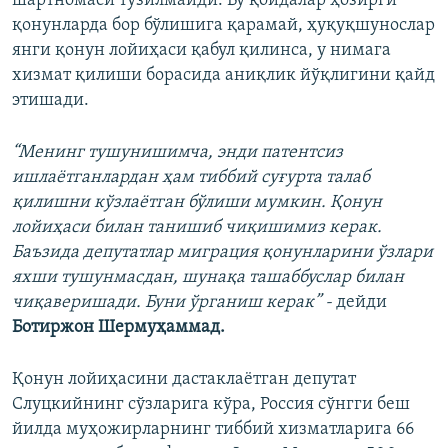
шартномаси тузилмайди. Бу қоидалар ҳозирги
қонунларда бор бўлишига қарамай, ҳуқуқшунослар
янги қонун лойиҳаси қабул қилинса, у нимага
хизмат қилиши борасида аниқлик йўқлигини қайд
этишади.
“Менинг тушунишимча, энди патентсиз
ишлаётганлардан ҳам тиббий суғурта талаб
қилишни кўзлаётган бўлиши мумкин. Қонун
лойиҳаси билан танишиб чиқишимиз керак.
Баъзида депутатлар миграция қонунларини ўзлари
яхши тушунмасдан, шунақа ташаббуслар билан
чиқаверишади. Буни ўрганиш керак” -
дейди
Ботиржон Шермуҳаммад.
Қонун лойиҳасини дастаклаётган депутат
Слуцкийнинг сўзларига кўра, Россия сўнгги беш
йилда муҳожирларнинг тиббий хизматларига 66