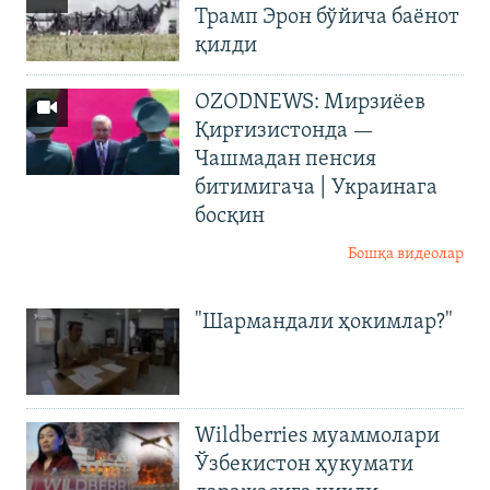
Трамп Эрон бўйича баёнот
қилди
OZODNEWS: Мирзиёев
Қирғизистонда —
Чашмадан пенсия
битимигача | Украинага
босқин
Бошқа видеолар
"Шармандали ҳокимлар?"
Wildberries муаммолари
Ўзбекистон ҳукумати