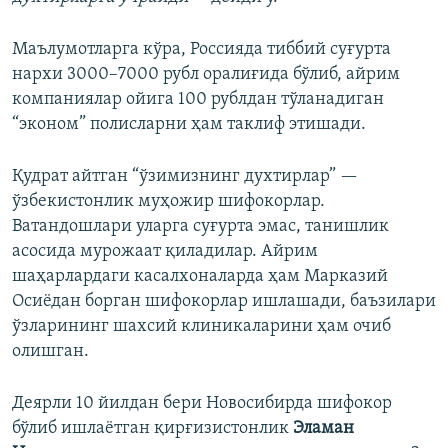
Маълумотларга кўра,
Россияда тиббий суғурта
нархи 3000–7000 рубл оралиғида бўлиб, айрим
компаниялар ойига 100 рублдан тўланадиган
“эконом” полисларни ҳам таклиф этишади.
Қудрат айтган “ўзимизнинг духтирлар” —
ўзбекистонлик муҳожир шифокорлар.
Ватандошлари уларга суғурта эмас, танишлик
асосида мурожаат қиладилар. Айрим
шаҳарлардаги касалхоналарда ҳам Марказий
Осиёдан борган шифокорлар ишлашади, баъзилари
ўзларининг шахсий клиникаларини ҳам очиб
олишган.
Деярли 10 йилдан бери Новосибирда шифокор
бўлиб ишлаётган қирғизистонлик
Эламан