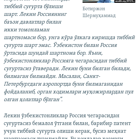
тиббий суғурта бўлиши
Ботиржон
шарт. Лекин Россиянинг
Шермуҳаммад
баъзи давлатлар билан
икки томонламан
шартномаси бор, унга кўра ўлкага киришда тиббий
суғурта шарт эмас. Ўзбекистон билан Россия
ўртасида шундай шартнома бор. Яъни,
ўзбекистонликлар Россияга чегарасидан тиббий
суғуртасиз ўтаверади. Лекин буни билган билади,
билмаган билмайди. Масалан, Санкт-
Петербургдаги аэропортда буни билмаганидан
фойдаланиб, орган ходимлари муҳожирлардан пул
олган ҳолатлар бўлган”.
Лекин ўзбекистонликлар Россия чегарасидан
суғуртасиз бемалол ўтгани билан, барибир патент
учун тиббий суғурта олиши керак, бусиз меҳнат