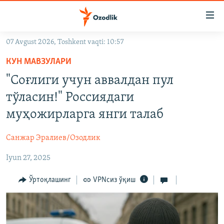
Линклар
Бош
мавзуларга
07 Avgust 2026, Toshkent vaqti: 10:57
ўтинг
OZODLIK SURISHTIRUVLARI
Асосий
КУН МАВЗУЛАРИ
OZODVIDEO
навигацияга
"Соғлиги учун аввалдан пул
ўтинг
OZODARXIV
тўласин!" Россиядаги
Қидиришга
ўтинг
муҳожирларга янги талаб
На русском
Санжар Эралиев/Озодлик
ИЖТИМОИЙ ТАРМОҚЛАР
Iyun 27, 2025
Ўртоқлашинг
VPNсиз ўқиш
Озодлик бошқа тилларда