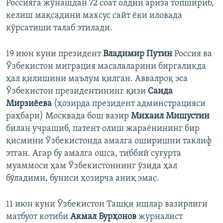
Россияга жўнашдан 72 соат олдин ариза топшириб,
келиш мақсадини махсус сайт ёки иловада
кўрсатиши талаб этилади.
19 июн куни президент
Владимир Путин
Россия ва
Ўзбекистон миграция масалаларини биргаликда
ҳал қилишини маълум қилган. Аввалроқ эса
Ўзбекистон президентининг қизи
Саида
Мирзиёева
(ҳозирда президент админстрацияси
раҳбари) Москвада бош вазир
Михаил Мишустин
билан учрашиб, патент олиш жараёнининг бир
қисмини Ўзбекистонда амалга оширишни таклиф
этган. Агар бу амалга ошса, тиббий суғурта
муаммоси ҳам Ўзбекистоннинг ўзида ҳал
бўладими, буниси ҳозирча аниқ эмас.
11 июн куни Ўзбекистон Ташқи ишлар вазирлиги
матбуот котиби
Акмал Бурҳонов
журналист