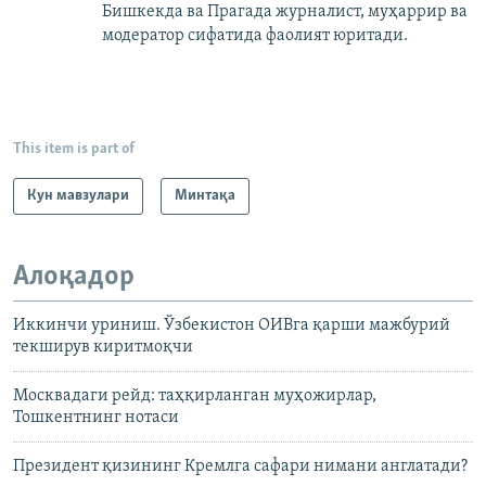
Бишкекда ва Прагада журналист, муҳаррир ва
модератор сифатида фаолият юритади.
This item is part of
Кун мавзулари
Минтақа
Алоқадор
Иккинчи уриниш. Ўзбекистон ОИВга қарши мажбурий
текширув киритмоқчи
Москвадаги рейд: таҳқирланган муҳожирлар,
Тошкентнинг нотаси
Президент қизининг Кремлга сафари нимани англатади?