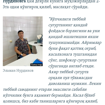
Нурдиновга
ҳам деярли кунига муҳожирлардан 2-
3та одам қўнғироқ қилиб, маслаҳат сўрайди.
“Кўпчилиги тиббий
суғуртанинг қандай
фойдаси борлигини ва уни
қандай ишлатишни яхши
тушунишмайди. Айримлар
буни фақат қаттиқ оғриб,
касалхонага тушганидан
сўнг, шифокор суғуртани
сўраганда англаб етади.
Эламан Нурдинов
Ахир тиббий суғурта
орқали пул тўламасдан
даволаниш мумкин. Лекин
тиббий саводнинг етарли эмаслиги сабабли
кўпчилик бунга аҳамият бермайди. Касал бўлиб
қолишса, биз каби танишларига қўнғироқ қилиб,