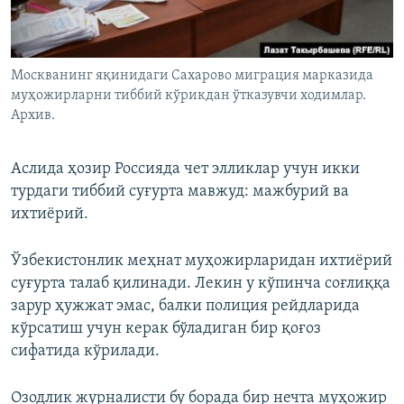
Москванинг яқинидаги Сахарово миграция марказида
муҳожирларни тиббий кўрикдан ўтказувчи ходимлар.
Архив.
Аслида ҳозир Россияда чет элликлар учун икки
турдаги тиббий суғурта мавжуд: мажбурий ва
ихтиёрий.
Ўзбекистонлик меҳнат муҳожирларидан ихтиёрий
суғурта талаб қилинади. Лекин у кўпинча соғлиққа
зарур ҳужжат эмас, балки полиция рейдларида
кўрсатиш учун керак бўладиган бир қоғоз
сифатида кўрилади.
Озодлик журналисти бу борада бир нечта муҳожир