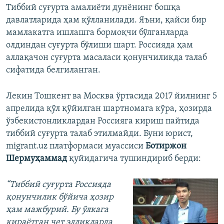
Тиббий суғурта амалиёти дунёнинг бошқа
давлатларида ҳам қўлланилади. Яъни, қайси бир
мамлакатга ишлашга бормоқчи бўлганларда
олдиндан суғурта бўлиши шарт. Россияда ҳам
аллақачон суғурта масаласи қонунчиликда талаб
сифатида белгиланган.
Лекин Тошкент ва Москва ўртасида 2017 йилнинг 5
апрелида қўл қўйилган шартномага кўра, ҳозирда
ўзбекистонликлардан Россияга кириш пайтида
тиббий суғурта талаб этилмайди. Буни юрист,
migrant.uz платформаси муассиси
Ботиржон
Шермуҳаммад
қуйидагича тушиндириб берди:
“Тиббий суғурта Россияда
қонунчилик бўйича ҳозир
ҳам мажбурий. Бу ўлкага
кираётган чет элликларда