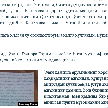
писалар тарқатилаётганлиги, бизга ҳуқуқшуносларими
лаб, Гулнора Каримовага қарши судга даъво қилиш ка
ллаш имкониятини кўриб чиқишдан ўзга чора қолдирм
тган эди Лола Каримова-Тиллаева ўтган йилнинг декаб
пага қилган бу огоҳлантируви амалга кўчганми, йўқм
ида ўзини Гулнора Каримова деб атаётган муаллиф, 
 курашиб келганини ҳам иддао қилади.
"Мен ҳамиша ëруғликнинг қоро
ҳақиқатнинг ëлғондан, қўшувн
айирувдан кучлироқ ва устун эк
ëлғоннинг ҳамиша фош бўлиши
ишонганман. Мен ҳамиша бир 
ëпишган пушти кўзойнакни ол