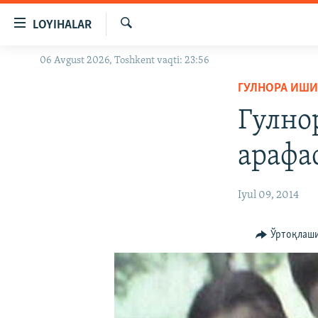
Линклар
LOYIHALAR
Бош
мавзуларга
Излаш
06 Avgust 2026, Toshkent vaqti: 23:56
OZODLIK SURISHTIRUVLARI
ўтинг
Асосий
ГУЛНОРА ИШ
OZODVIDEO
навигацияга
Гулно
OZODARXIV
ўтинг
Қидиришга
арафа
ўтинг
Iyul 09, 2014
Ўртоқлаш