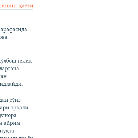
зининг ҳаëти
 арафасида
ова
 йўлбошчилик
ларгача
ган
кидлайди.
дан сўнг
лари орқали
Гулнора
н айрим
 нуқта-