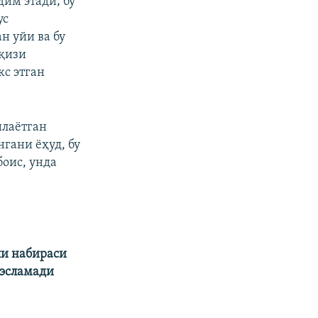
им этади; бу
ус
н уйи ва бу
қизи
с этган
илаётган
нгани ёҳуд, бу
боис, унда
ли набираси
 эсламади