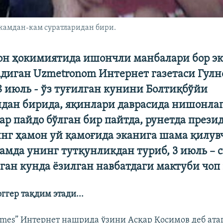
камдан-кам суратларидан бири.
он ҳокимиятида ишончли манбалари бор э
адиган Uzmetronom Интернет газетаси Гулн
 июль - ўз туғилган кунини Болтиқбўйи
идан бирида, яқинлари даврасида нишонла
ар пайдо бўлган бир пайтда, рунетда прези
нг ҳамон уй қамоғида эканига шама қилув
ҳамда унинг тутқунликдан туриб, 3 июль – 
ган кунда ëзилган навбатдаги мактуби чоп
ггер тақдим этади...
times” Интернет нашрида ўзини Асқар Қосимов деб ата