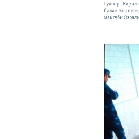
Гулнора Каримо
билан ëзгани и
мактуби Озодли