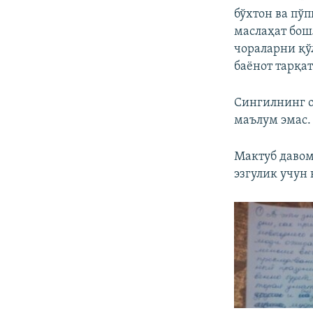
бўхтон ва пў
маслаҳат бош
чораларни қў
баёнот тарқа
Сингилнинг о
маълум эмас.
Мактуб давом
эзгулик учун