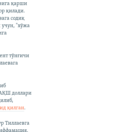
ўзига қарши
ор қилади.
вага содиқ
 учун, "хўжа
ига
дент тўнғичи
лаевага
либ
 АҚШ доллари
илиб,
дид қилган
.
р Тиллаевга
диффамация,