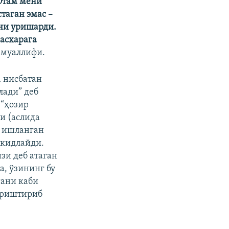
Отам мени
таган эмас –
ни уришарди.
масхарага
 муаллифи.
а нисбатан
лади” деб
 “ҳозир
и (аслида
қ ишланган
ъкидлайди.
зи деб атаган
, ўзининг бу
гани каби
ориштириб