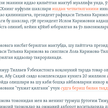
зи эканини иддао қилаётган мактуб муаллифи унда, 
ХХнинг нуфузли шахслари
ишдан четлатилганини
инк
ао қилинишича, президент рафиқаси Татьяна Каримо
ги бу шахслар, гўё президент Ислом Каримовни алдаш
бсга олиниб, кейин қўйиб юборилган ва ўз лавозимлар
мовага нисбат берилган мактубда, шу пайтгача прези
аси Татьяна Каримова ва синглиси Лола Каримова-Тил
илган иддаолар такрорланади.
Тимур Тиллаев Ўзбекистонга ноқонуний тарзда товар о
и, Абу Саҳий савдо комплексидан кунига 20 миллион
йда олишлари ва шу каби бошқа айбловларни инкор қ
мовани "тухмат қилгани" учун
судга бериш билан таҳ
имова томонидан мен ва менинг турмуш ўртоғим Тиму
имоий тармоқлар ва оммавий ахборот воситаларида 