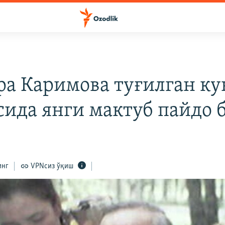
И
ра Каримова туғилган к
сида янги мактуб пайдо 
инг
VPNсиз ўқиш