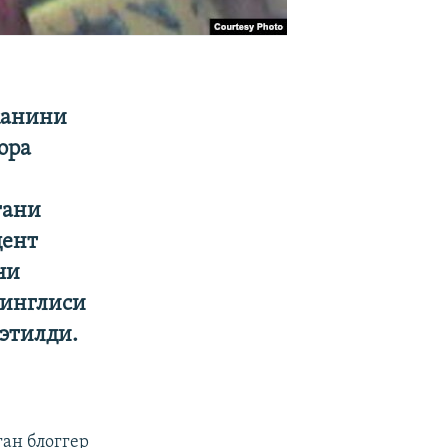
канини
ора
гани
дент
чи
синглиси
 этилди.
ган блоггер