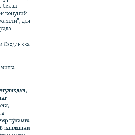
з билан
би қонуний
аяпти", дея
рида.
и Озодликка
ҳамиша
нғуликдан,
инг
ани,
га
умр кўзимга
иб ташлашни