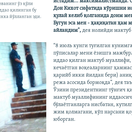
истадим... максималистманда. 
ванинг ўз қўли
Дон Кихот сифатида кўришни ис
ддао қилинган бу
қулай келиб қолганида доим ме
кка йўлланган эди.
Бугун эса мен - ҳақиқатан ҳам 
айландим",
дея нолийди мактуб
“8 июль кунги туғилган кунимг
пўписалар мени ëзишга мажбур
иддао қилган мактуб муаллифи,
кечаëтган воқеаларнинг ҳаммас
қарийб икки йилдан бери) ани
режа асосида бормоқда”, дея та
Ўзини президентнинг тўнғич қи
мактуб муаллифининг иддаосича
бўлаëтганларга нисбатан, кутил
жим қолмагани, кўп нарсани қ
юборган.