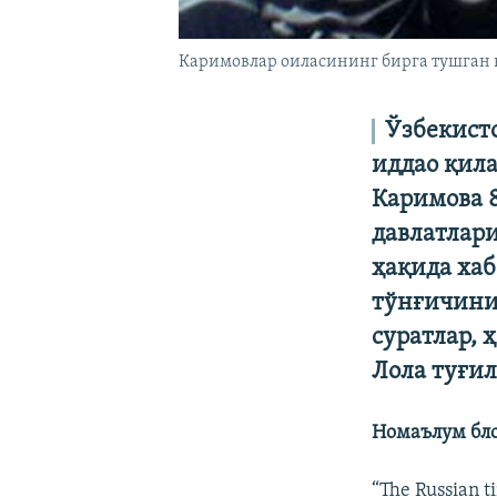
Каримовлар оиласининг бирга тушган 
Ўзбекист
иддао қил
Каримова 8
давлатлар
ҳақида хаб
тўнғичини
суратлар, 
Лола туғил
Номаълум бло
“The Russian 