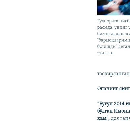
Гулнорага нисб
расмда, унинг 
билан даҳанак
"бармоқларим
бўлишди" деган
этилган.
тасвирланга
Опанинг синг
“
Бугун 2014 
бўлган Имонни
ҳам",
дея гап