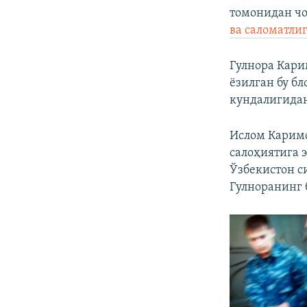
томонидан чо
ва саломатлиг
Гулнора Кари
ëзилган бу б
кундалигидан
Ислом Каримо
салоҳиятига 
Ўзбекистон с
Гулноранинг 