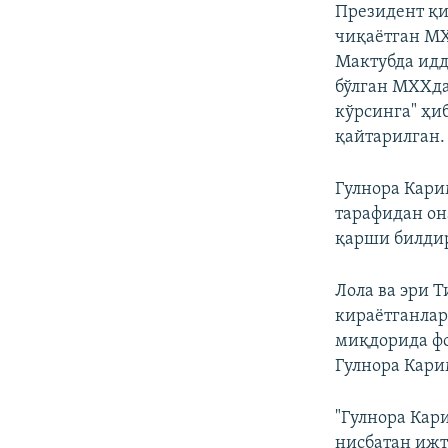
Президент қи
чиқаётган М
Мактубда идд
бўлган МХХда
кўрсинга" ҳи
қайтарилган.
Гулнора Кари
тарафидан он
қарши билдир
Лола ва эри 
кираётганлар
миқдорида фо
Гулнора Кари
"Гулнора Кар
нисбатан ижт