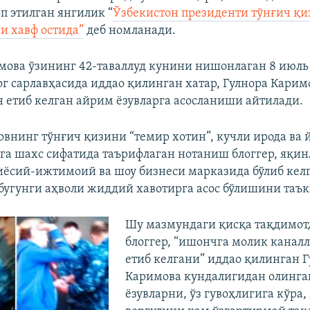
п этилган янгилик “
Ўзбекистон президенти тўнғич қи
и хавф остида”
деб номланади.
мова ўзининг 42-таваллуд кунини нишонлаган 8 июль
лог сарлавҳасида иддао қилинган хатар, Гулнора Карим
 етиб келган айрим ëзувларга асосланиши айтилади.
внинг тўнғич қизини “темир хотин”, кучли ирода ва
эга шахс сифатида таърифлаган нотаниш блоггер, яқин
иëсий-ижтимоий ва шоу бизнеси марказида бўлиб кел
бугунги аҳволи жиддий хавотирга асос бўлишини таъ
Шу мазмундаги қисқа тақдимот
блоггер, “ишончга молик канал
етиб келгани” иддао қилинган 
Каримова кундалигидан олинга
ëзувларни, ўз гувоҳлигига кўра,