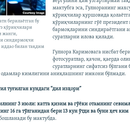
вергулини ҳам ўзгартирмай тақд
мактубга эса, Гулноранинг махс
қўриқчилар қуршовида қолаëтга
атн берилаётган бу
қўриқчиларнинг гўë президент 
ўз қўриқчилари
бармоқларини синдираëтгани ак
и жанги,
суратларни илова қилади.
ни синдирмоқчи
 иддао билан тақдим
Гулнора Каримовага нисбат бер
фотосуратлар, қачон, қаерда оли
суратларнинг сифатсиз бўлгани 
н одамлар кимлигини аниқлашнинг имкони бўлмади.
ил туғилган кундаги “дил изҳори”
йилнинг 3 июли: катта қизим ва гўëки отамнинг севим
нг 16 га тўлганидан бери 13 кун ўтди ва буни ҳеч ким
 бошланади бу мактубда.