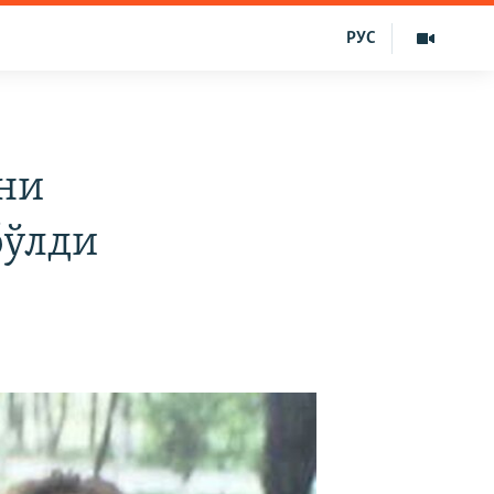
РУС
уни
бўлди