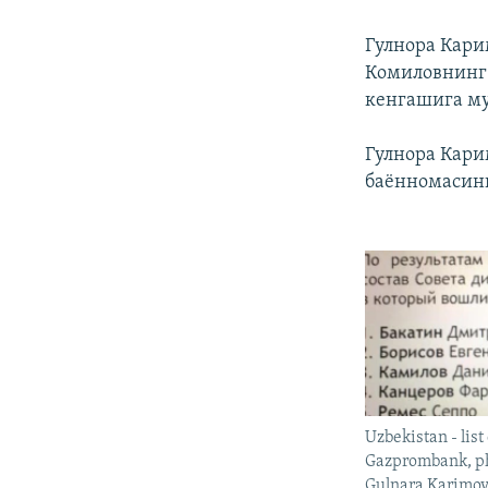
Гулнора Кари
Комиловнинг 
кенгашига му
Гулнора Кари
баëнномасини
Uzbekistan - list
Gazprombank, ph
Gulnara Karimova