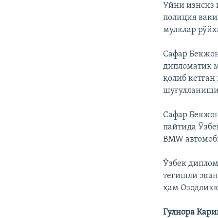
Уйни изнсиз 
полиция ваки
мулклар рўйх
Сафар Бекжо
дипломатик м
қолиб кетган
шуғулланиши
Сафар Бекжон
пайтида Ўзбе
BMW автомоби
Ўзбек диплом
тегишли экан
ҳам Озодликк
Гулнора Кари