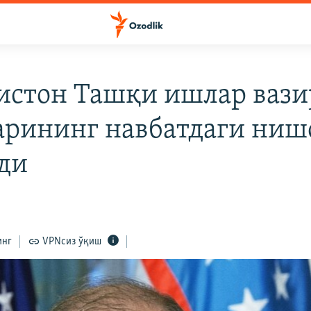
истон Ташқи ишлар вази
арининг навбатдаги ниш
ди
инг
VPNсиз ўқиш