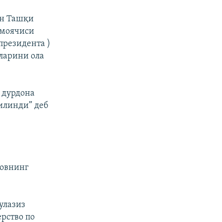
он Ташқи
имоячиси
президента )
ларини ола
 дурдона
илинди” деб
ловнинг
улазиз
рство по