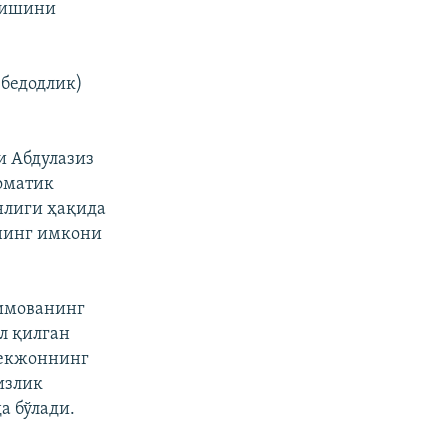
этишини
(бедодлик)
и Абдулазиз
оматик
нлиги ҳақида
нинг имкони
римованинг
л қилган
Бекжоннинг
излик
а бўлади.