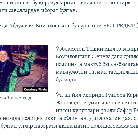
екшириш ва бу қоровулларнинг виллани қачон тарк 
ги саволлардан иборат бўлган.
рида Абдулазиз Комиловнинг бу сўровини БЕСПРЕДЕЛ! 
Ўзбекистон Ташқи ишлар вазир
Комиловнинг Женевадаги дипл
полицияга мактуб ëзган-ëзмага
маълумотни расман тасдиқлаш
бўлмади.
Ўтган йил охирида Гулнора Ка
ова Тошкентда.
Женевадаги уйини изнсиз ишғо
инсон ҳуқуқлари фаоли Сафар 
еневада полиция иккига бўлинган. Дипломатик дахлс
 бўлган уйлар назорати дипломатик полиция зиммасид