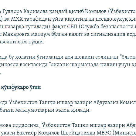
а Гулнора Каримова қандай қилиб Комилов (Ўзбекист
) ва МХХ тарафидан уйга киритилган псевдо ҳуқуқ ҳ
н назарда тутилади) фақат СБП (Служба безопаcности 
 Макаровга маълум бўлган калит ва сигнализация код
аволни ҳам қўяди.
рида бу ҳолатни ўғирланди дея шовқин солинган “ëлғон
ҳикояси воситасида “оилани шарманада қилиш учун қ
.
 қўшфуқаро ўғли
рида Ўзбекистон Ташқи ишлар вазири Абдулазиз Коми
 баъзи маълумотларни эълон қилади.
мова иддаосича¸ Ўзбекистон Ташқи ишлар вазири Абд
 укаси Бахтиëр Комилов Швейцарияда МВЭС (Министе