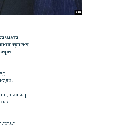
 хизмати
ининг тўнғич
азири
уд
қилди.
Ташқи ишлар
атик
 легал