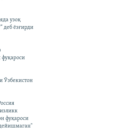
яда узоқ
” деб ëзғирди
з
я фуқароси
и Ўзбекистон
Россия
сизликк
он фуқароси
 дейишмаган"