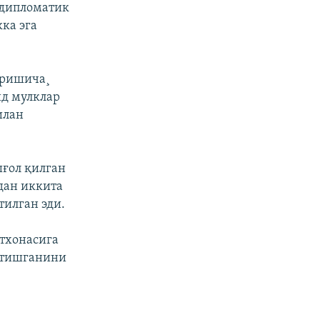
 дипломатик
ка эга
иришича¸
ид мулклар
илан
ғол қилган
дан иккита
тилган эди.
тхонасига
атишганини