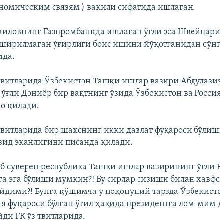
омическим связям ) вакили сифатида ишлаган.
иловнинг Газпромбанкда ишлаган ўғли эса Швейцари
яширилмаган ўғирлиги боис ишини йўқотганидан сўнг
ида.
твитларида Ўзбекистон Ташқи ишлар вазири Абдулази
ўғли Дониëр бир вақтнинг ўзида Ўзбекистон ва Росси
о қилади.
твитларида бир шахснинг икки давлат фуқароси бўлиш
зид эканлигини писанда қилади.
б суверен республика Ташқи ишлар вазирининг ўғли 
а эга бўлиши мумкин?! Бу сирлар сизиши билан хавф
йдими?! Бунга қўшимча у ноқонуний тарзда Ўзбекист
ия фуқароси бўлган ўғил ҳақида президентга лом-мим
йди ГК ўз твитларида.