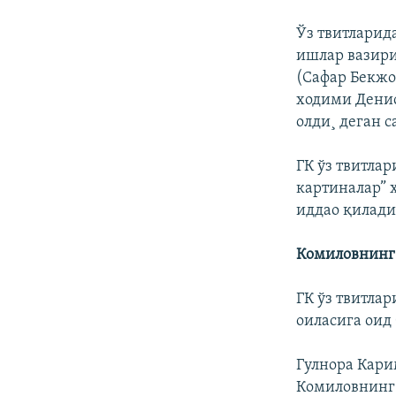
Ўз твитларид
ишлар вазири
(Сафар Бекжо
ходими Денис
олди¸ деган с
ГК ўз твитла
картиналар” 
иддао қилади
Комиловнинг
ГК ўз твитла
оиласига оид
Гулнора Кари
Комиловнинг