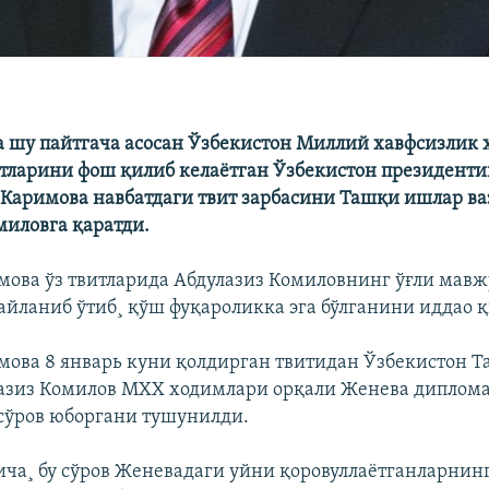
а шу пайтгача асосан Ўзбекистон Миллий хавфсизлик
итларини фош қилиб келаëтган Ўзбекистон президент
 Каримова навбатдаги твит зарбасини Ташқи ишлар в
миловга қаратди.
мова ўз твитларида Абдулазиз Комиловнинг ўғли мавж
айланиб ўтиб¸ қўш фуқароликка эга бўлганини иддао 
мова 8 январь куни қолдирган твитидан Ўзбекистон 
азиз Комилов МХХ ходимлари орқали Женева диплом
сўров юборгани тушунилди.
ча¸ бу сўров Женевадаги уйни қоровуллаëтганларнинг