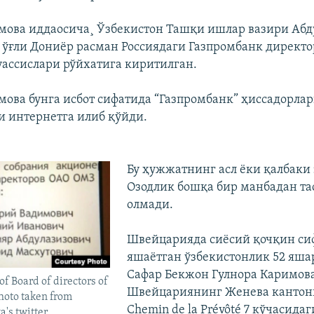
мова иддаосича¸ Ўзбекистон Ташқи ишлар вазири Абд
ўғли Дониëр расман Россиядаги Газпромбанк директо
ассислари рўйхатига киритилган.
мова бунга исбот сифатида “Газпромбанк” ҳиссадорл
 интернетга илиб қўйди.
Бу ҳужжатнинг асл ëки қалбаки
Озодлик бошқа бир манбадан т
олмади.
Швейцарияда сиëсий қочқин си
яшаëтган ўзбекистонлик 52 яша
Сафар Бекжон Гулнора Каримов
 of Board of directors of
Швейцариянинг Женева кантони,
oto taken from
Chemin de la Prévôté 7 кўчасидаг
's twitter