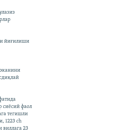
улазиз
рлар
ари йиғилиши
 эканини
асдиқлай
фатида
р сиëсий фаол
ага тегишли
 1223 ch
и виллага 23