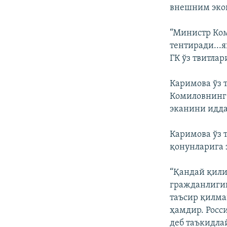
внешним экон
“Министр Ком
тентиради...
ГК ўз твитлар
Каримова ўз 
Комиловнинг 
эканини идда
Каримова ўз 
қонунларига 
“Қандай қили
гражданлигиг
таъсир қилма
ҳамдир. Росс
деб таъкидла