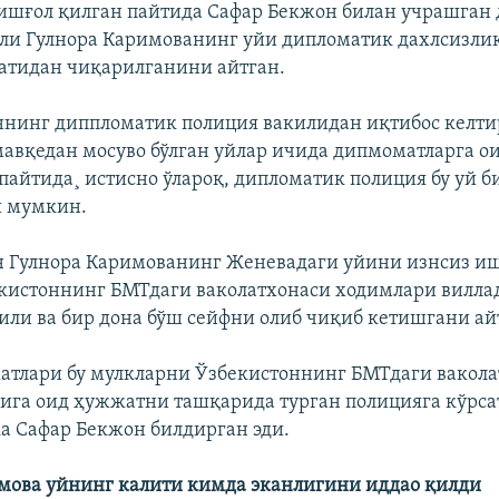
ишғол қилган пайтида Сафар Бекжон билан учрашган
ли Гулнора Каримованинг уйи дипломатик дахлсизлик
атидан чиқарилганини айтган.
ннинг диппломатик полиция вакилидан иқтибос келт
авқедан мосуво бўлган уйлар ичида дипмоматларга о
 пайтида¸ истисно ўлароқ, дипломатик полиция бу уй б
 мумкин.
 Гулнора Каримованинг Женевадаги уйини изнсиз иш
кистоннинг БМТдаги ваколатхонаси ходимлари вилла
ли ва бир дона бўш сейфни олиб чиқиб кетишгани ай
атлари бу мулкларни Ўзбекистоннинг БМТдаги вакола
ига оид ҳужжатни ташқарида турган полицияга кўрс
а Сафар Бекжон билдирган эди.
мова уйнинг калити кимда эканлигини иддао қилди