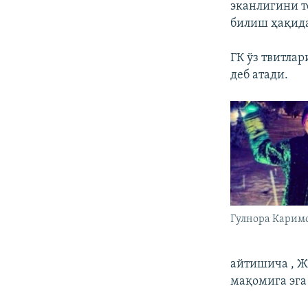
эканлигини т
билиш ҳақида
ГК ўз твитла
деб атади.
Гулнора Карим
айтишича , Ж
мақомига эга