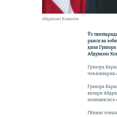
Абдулазиз Комилов.
Ўз твитларид
раиси ва зоб
қизи Гулнора
Абдулазиз Ко
Гулнора Кари
чекловларни 
Гулнора Кари
вазири Абдул
полициясига 
ГКнинг ëзиши