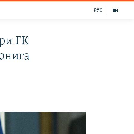
РУС
ри ГК
онига