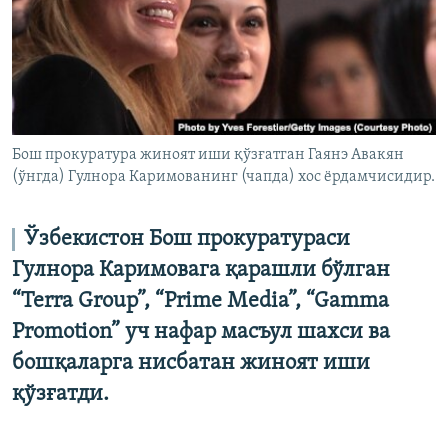
Бош прокуратура жиноят иши қўзғатган Гаянэ Авакян
(ўнгда) Гулнора Каримованинг (чапда) хос ёрдамчисидир.
Ўзбекистон Бош прокуратураси
Гулнора Каримовага қарашли бўлган
“Terra Group”, “Prime Media”, “Gamma
Promotion” уч нафар масъул шахси ва
бошқаларга нисбатан жиноят иши
қўзғатди.