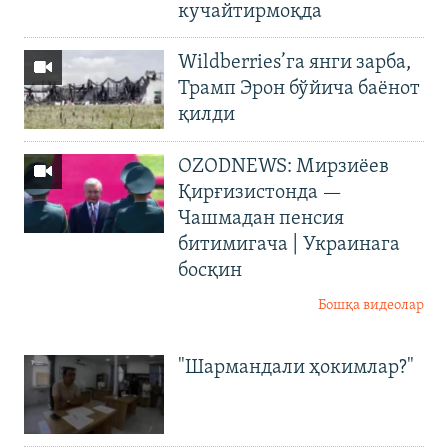
кучайтирмоқда
Wildberries’га янги зарба,
Трамп Эрон бўйича баёнот
қилди
OZODNEWS: Мирзиёев
Қирғизистонда —
Чашмадан пенсия
битимигача | Украинага
босқин
Бошқа видеолар
"Шармандали ҳокимлар?"