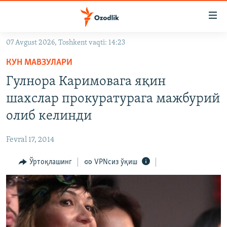
Линклар
Бош
мавзуларга
07 Avgust 2026, Toshkent vaqti: 14:23
ўтинг
OZODLIK SURISHTIRUVLARI
Асосий
КУН МАВЗУЛАРИ
OZODVIDEO
навигацияга
Гулнора Каримовага яқин
ўтинг
OZODARXIV
шахслар прокуратурага мажбурий
Қидиришга
ўтинг
олиб келинди
На русском
Fevral 17, 2014
ИЖТИМОИЙ ТАРМОҚЛАР
Ўртоқлашинг
VPNсиз ўқиш
Озодлик бошқа тилларда