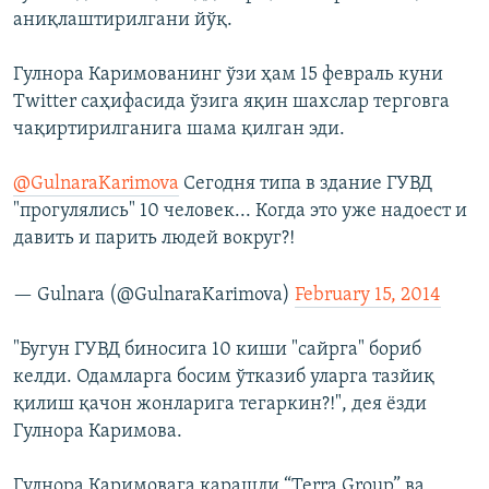
аниқлаштирилгани йўқ.
Гулнора Каримованинг ўзи ҳам 15 февраль куни
Twitter саҳифасида ўзига яқин шахслар терговга
чақиртирилганига шама қилган эди.
@GulnaraKarimova
Сегодня типа в здание ГУВД
"прогулялись" 10 человек... Когда это уже надоест и
давить и парить людей вокруг?!
— Gulnara (@GulnaraKarimova)
February 15, 2014
"Бугун ГУВД биносига 10 киши "сайрга" бориб
келди. Одамларга боcим ўтказиб уларга тазйиқ
қилиш қачон жонларига тегаркин?!", дея ёзди
Гулнора Каримова.
Гулнора Каримовага қарашли “Terra Group” ва