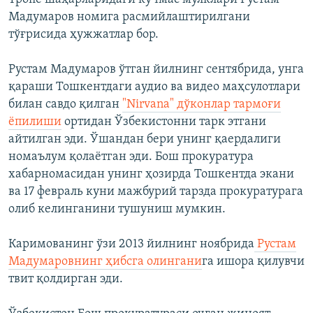
Мадумаров номига расмийлаштирилгани
тўғрисида ҳужжатлар бор.
Рустам Мадумаров ўтган йилнинг сентябрида, унга
қараши Тошкентдаги аудио ва видео маҳсулотлари
билан савдо қилган
"Nirvana" дўконлар тармоғи
ёпилиши
ортидан Ўзбекистонни тарк этгани
айтилган эди. Ўшандан бери унинг қаердалиги
номаълум қолаётган эди. Бош прокуратура
хабарномасидан унинг ҳозирда Тошкентда экани
ва 17 февраль куни мажбурий тарзда прокуратурага
олиб келинганини тушуниш мумкин.
Каримованинг ўзи 2013 йилнинг ноябрида
Рустам
Мадумаровнинг ҳибсга олингани
га ишора қилувчи
твит қолдирган эди.