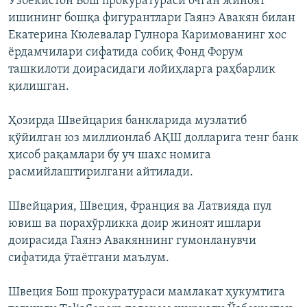
Ўзбекистон Бош прокуратураси очган жиноят
ишининг бошқа фигурантлари Гаянэ Авакян билан
Екатерина Кюлевалар Гулнора Каримованинг хос
ёрдамчилари сифатида собиқ Фонд Форум
ташкилоти доирасидаги лойиҳларга раҳбарлик
қилишган.
Ҳозирда Швейцария банкларида музлатиб
қўйилган юз миллионлаб АҚШ долларига тенг банк
ҳисоб рақамлари бу уч шахс номига
расмийлаштирилгани айтилади.
Швейцария, Швеция, Франция ва Латвияда пул
ювиш ва порахўрликка доир жиноят ишлари
доирасида Гаянэ Авакяннинг гумонланувчи
сифатида ўтаётгани маълум.
Швеция Бош прокуратураси мамлакат ҳукумтига