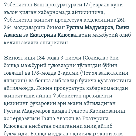
Ўзбекистон Бош прокуратураси 17 февраль куни
эълон қилган хабарномада айтилишича,
Ўзбекистон жиноят-процессуал кодексининг 261-
264 моддаларига биноан
Рустам Мадумаров
,
Гаянэ
Авакян
ва
Екатерина Клюева
ларни мажбурий олиб
келиш амалга оширилган.
Жиноят иши 184-мода 3-қисми (Солиқлар ёки
бошқа мажбурий тўловларни тўлашдан бўйин
товлаш) ва 178-модда 2-қисми (Чет эл валютасини
яшириш) ва бошқа айбловлар бўйича қўзғатилгани
айтилмоқда. Лекин прокуратура хабарномасидан
жиноят иши айнан Ўзбекистон президенти
қизининг фуқаровий эри экани айтиладиган
Рустам Мадумаров ҳамда Гулнора Каримованинг
хос ёрдамчиси Гаянэ Авакян ва Екатерина
Клюевага нисбатан очилганини аниқ айтиб
бўлмайди. Бошқа моддалар қайсилар экани ҳам