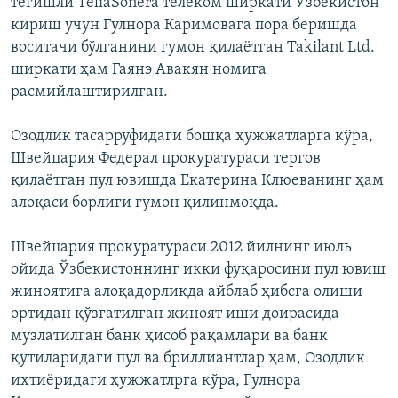
тегишли TeliaSonera телеком ширкати Ўзбекистон
кириш учун Гулнора Каримовага пора беришда
воситачи бўлганини гумон қилаётган Takilant Ltd.
ширкати ҳам Гаянэ Авакян номига
расмийлаштирилган.
Озодлик тасарруфидаги бошқа ҳужжатларга кўра,
Швейцария Федерал прокуратураси тергов
қилаётган пул ювишда Екатерина Клюеванинг ҳам
алоқаси борлиги гумон қилинмоқда.
Швейцария прокуратураси 2012 йилнинг июль
ойида Ўзбекистоннинг икки фуқаросини пул ювиш
жиноятига алоқадорликда айблаб ҳибсга олиши
ортидан қўзғатилган жиноят иши доирасида
музлатилган банк ҳисоб рақамлари ва банк
қутиларидаги пул ва бриллиантлар ҳам, Озодлик
ихтиёридаги ҳужжатлрга кўра, Гулнора