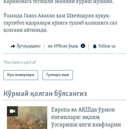
Каримовага тегишли эканини кўриш мумкин.
Ўшанда Гаянэ Авакян ҳам Швейцария ҳуқуқ-
тартибот идоралари қўлига тушиб қолишига сал
қолгани айтилади.
Ўртоқлашинг
VPNсиз ўқиш
Follow us
This item is part of
Кун мавзулари
Гулнора иши
Кўрмай қолган бўлсангиз
Европа ва АҚШда ўрмон
ёнғинлари: иқлим
ўзгариши янги хавфларни