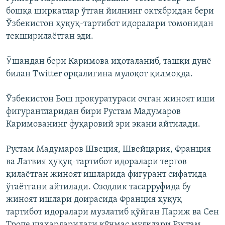
бошқа ширкатлар ўтган йилнинг октябридан бери
Ўзбекистон ҳуқуқ-тартибот идоралари томонидан
текширилаётган эди.
Ўшандан бери Каримова иҳоталаниб, ташқи дунё
билан Twitter орқалигина мулоқот қилмоқда.
Ўзбекистон Бош прокуратураси очган жиноят иши
фигурантларидан бири Рустам Мадумаров
Каримованинг фуқаровий эри экани айтилади.
Рустам Мадумаров Швеция, Швейцария, Франция
ва Латвия ҳуқуқ-тартибот идоралари тергов
қилаётган жиноят ишларида фигурант сифатида
ўтаётгани айтилади. Озодлик тасарруфида бу
жиноят ишлари доирасида Франция ҳуқуқ
тартибот идоралари музлатиб қўйган Париж ва Сен
Тропе шаҳарларидаги кўчмас мулклари Рустам