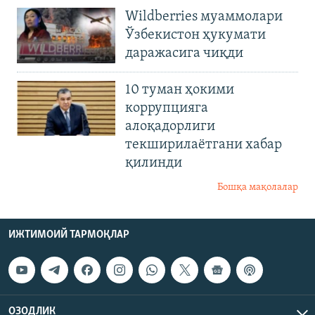
Wildberries муаммолари
Ўзбекистон ҳукумати
даражасига чиқди
10 туман ҳокими
коррупцияга
алоқадорлиги
текширилаётгани хабар
қилинди
Бошқа мақолалар
ИЖТИМОИЙ ТАРМОҚЛАР
ОЗОДЛИК