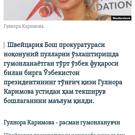
Гулнора Каримова.
Швейцария Бош прокуратураси
ноқонуний пулларни ўзлаштиришда
гумонланаётган тўрт ўзбек фуқароси
билан бирга Ўзбекистон
президентининг тўнғич қизи Гулнора
Каримова устидан ҳам текширув
бошлаганини маълум қилди.
Гулнора Каримова - расман гумонланувчи