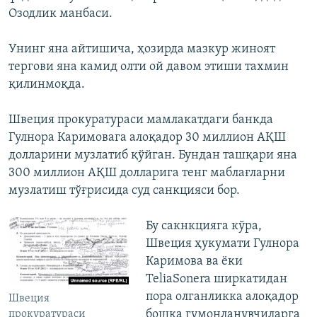
Озодлик манбаси.
Унинг яна айтишича, ҳозирда мазкур жиноят
тергови яна камид олти ой давом этиши тахмин
қилинмоқда.
Швеция прокуратураси мамлакатдаги банкда
Гулнора Каримовага алоқадор 30 миллион АҚШ
долларини музлатиб қўйган. Бундан ташқари яна
300 миллион АҚШ долларига тенг маблағларни
музлатиш тўғрисида суд санкцияси бор.
Бу сакнкцияга кўра,
Швеция ҳукумати Гулнора
Каримова ва ёки
TeliaSonera ширкатидан
пора олганликка алоқадор
Швеция
бошқа гумонланувчиларга
прокуратураси