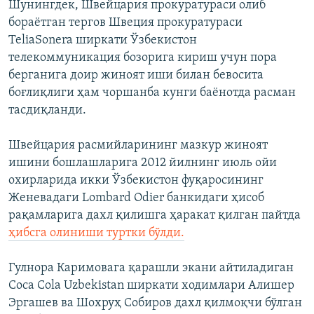
Шунингдек, Швейцария прокуратураси олиб
бораётган тергов Швеция прокуратураси
TeliaSonera ширкати Ўзбекистон
телекоммуникация бозорига кириш учун пора
берганига доир жиноят иши билан бевосита
боғлиқлиги ҳам чоршанба кунги баёнотда расман
тасдиқланди.
Швейцария расмийларининг мазкур жиноят
ишини бошлашларига 2012 йилнинг июль ойи
охирларида икки Ўзбекистон фуқаросининг
Женевадаги Lombard Odier банкидаги ҳисоб
рақамларига дахл қилишга ҳаракат қилган пайтда
ҳибсга олиниши туртки бўлди.
Гулнора Каримовага қарашли экани айтиладиган
Coca Cola Uzbekistan ширкати ходимлари Алишер
Эргашев ва Шохруҳ Собиров дахл қилмоқчи бўлган