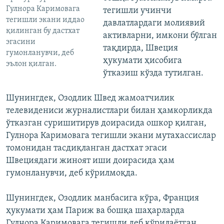
Гулнора Каримовага
тегишли учинчи
тегишли экани иддао
давлатлардаги молиявий
қилинган бу дастхат
активларни, имкони бўлган
эгасини
тақдирда, Швеция
гумонланувчи, деб
ҳукумати ҳисобига
эълон қилган.
ўтказиш кўзда тутилган.
Шунингдек, Озодлик Швед жамоатчилик
телевидениси журналистлари билан ҳамкорликда
ўтказган суришитирув доирасида ошкор қилган,
Гулнора Каримовага тегишли экани мутахассислар
томонидан тасдиқланган дастхат эгаси
Швециядаги жиноят иши доирасида ҳам
гумонланувчи, деб кўрилмоқда.
Шунингдек, Озодлик манбасига кўра, Франция
ҳукумати ҳам Париж ва бошқа шаҳарларда
Гулнора Каримовага тегишли деб кўрилаётган