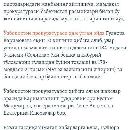
идораларидаги манбанинг айтишича, мамлакат
прокуратураси Ўзбекистон расмийлари билан бу
жиноят иши доирасида мулоқотга киришгани йўқ.
Ўзбекистон прокуратураси ҳам ўтган ойда
Гулнора
Каримовага яқин 10 кишини ҳибсга олиб, улар
устидан мамлакат жиноят кодексининг 184-модаси
3-қисми (Солиқлар ёки бошқа мажбурий
тўловларни тўлашдан бўйин товлаш) ва 178-
моддаси 2-қисми (Чет эл валютасини яшириш) ва
бошқа айбловлар бўйича тергов бошлади.
Ўзбекистон прокуратуарси ҳибсга олган шахслар
орасида Каримованинг фуқаровий эри Рустам
Мадумаров, хос ёрдамчилари Гаянэ Авакян ва
Екатерина Клюевалар бор.
Баъзи тасдиқланмаган хабарларга кўра, Гулнора