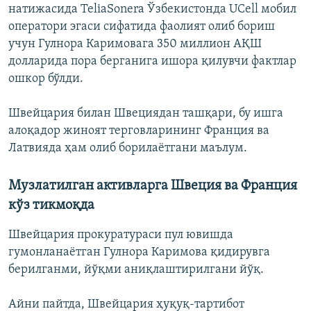
натижасида TeliaSonera Ўзбекистонда UCell мобил
оператори эгаси сифатида фаолият олиб бориш
учун Гулнора Каримовага 350 миллион АҚШ
долларида пора берганига ишора қилувчи фактлар
ошкор бўлди.
Швейцария билан Швециядан ташқари, бу ишга
алоқадор жиноят терговларининг Франция ва
Латвияда ҳам олиб борилаётгани маълум.
Музлатилган активларга Швеция ва Франция
кўз тикмоқда
Швейцария прокуратураси пул ювишда
гумонланаётган Гулнора Каримова қидирувга
берилганми, йўқми аниқлаштирилгани йўқ.
Айни пайтда, Швейцария ҳуқуқ-тартибот