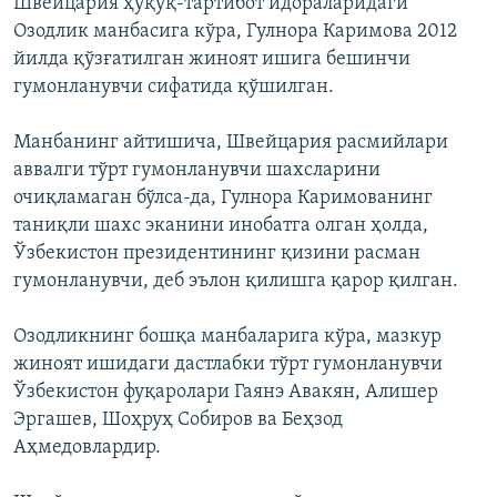
Швейцария ҳуқуқ-тартибот идораларидаги
Озодлик манбасига кўра, Гулнора Каримова 2012
йилда қўзғатилган жиноят ишига бешинчи
гумонланувчи сифатида қўшилган.
Манбанинг айтишича, Швейцария расмийлари
аввалги тўрт гумонланувчи шахсларини
очиқламаган бўлса-да, Гулнора Каримованинг
таниқли шахс эканини инобатга олган ҳолда,
Ўзбекистон президентининг қизини расман
гумонланувчи, деб эълон қилишга қарор қилган.
Озодликнинг бошқа манбаларига кўра, мазкур
жиноят ишидаги дастлабки тўрт гумонланувчи
Ўзбекистон фуқаролари Гаянэ Авакян, Алишер
Эргашев, Шоҳруҳ Собиров ва Беҳзод
Аҳмедовлардир.