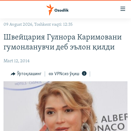
Линклар
Бош
мавзуларга
09 Avgust 2026, Toshkent vaqti: 12:35
ўтинг
OZODLIK SURISHTIRUVLARI
Асосий
Швейцария Гулнора Каримовани
OZODVIDEO
навигацияга
гумонланувчи деб эълон қилди
ўтинг
OZODARXIV
Қидиришга
Mart 12, 2014
ўтинг
На русском
Ўртоқлашинг
VPNсиз ўқиш
ИЖТИМОИЙ ТАРМОҚЛАР
Озодлик бошқа тилларда