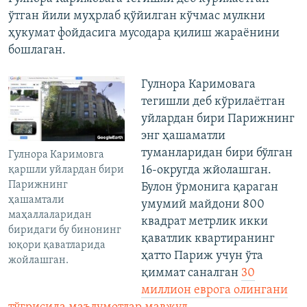
ўтган йили муҳрлаб қўйилган кўчмас мулкни
ҳукумат фойдасига мусодара қилиш жараёнини
бошлаган.
Гулнора Каримовага
тегишли деб кўрилаётган
уйлардан бири Парижнинг
энг ҳашаматли
туманларидан бири бўлган
Гулнора Каримовга
16-округда жйолашган.
қаршли уйлардан бири
Парижнинг
Булон ўрмонига қараган
ҳашамтали
умумий майдони 800
маҳаллаларидан
квадрат метрлик икки
биридаги бу бинонинг
қаватлик квартиранинг
юқори қаватларида
ҳатто Париж учун ўта
жойлашган.
қиммат саналган
30
миллион еврога олингани