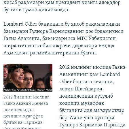
ҳисоб рақамлари ҳам президент қизига алоқадор
бўлгани гумон қилинмоқда.
Lombard Odier банкидаги бу ҳисоб рақамларидан
баъзилари Гулнора Каримованинг хос ёрдамичиси
Гаянэ Авакянга, баъзилари эса МТС Ўзбекистон
ширкатининг собиқ ижрочи директори Беҳзод
Аҳмедовга расмийлаштирилган бўлган.
2012 йилнинг июлида Гаянэ
Авакяннинг ҳам Lombard
Odier банкига келгани,
лекин Швейцария
полициясидан қутулиб
2012 йилнинг июлида
қолишга муваффақ
Гаянэ Авакян Женева
полициясидан
бўлганига оид маълумотлар
қочишга муваффақ
бор. Айни ўша кунлари
бўлган ва Парижда
Гулнора Каримова Парижда