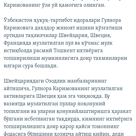
Каримованинг ўзи уй қамоғига олинган.
Ўзбекистон ҳуқуқ-тартибот идоралари Гулнора
Каримовага дахлдор жиноят ишини қўзғатиши
ортидан таҳлилчилар Швейцария, Швеция,
Францияда музлатилган пул ва кўчмас мулк
истиқболда расмий Тошкент ихтиёрига
топширилиши мумкинлигига доир тахминларни
илгари сура бошлади.
Швейцариядаги Озодлик манбаларининг
айтишича, Гулнора Каримованинг музлатилган
активларига Швеция ҳам эга чиқмоқда. Бу
вазиятда музлатилган пуллар ноқонуний
топилгани ва уларни қонунийлаштиришга ҳаракат
бўлгани исботланган тақдирда, кимнинг ихтиёрига
топширилишига доир қарор қайси томоннинг
фодасига бўлишини ҳозирча айтиш қийин, деди