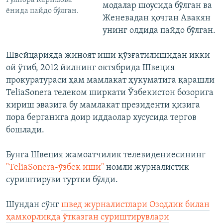
Гулнора Каримова
модалар шоусида бўлган ва
ёнида пайдо бўлган.
Женевадан қочган Авакян
унинг олдида пайдо бўлган.
Швейцарияда жиноят иши қўзғатилишидан икки
ой ўтиб, 2012 йилнинг октябрида Швеция
прокуратураси ҳам мамлакат ҳукуматига қарашли
TeliaSonera телеком ширкати Ўзбекистон бозорига
кириш эвазига бу мамлакат президенти қизига
пора берганига доир иддаолар хусусида тергов
бошлади.
Бунга Швеция жамоатчилик телевидениесининг
"TeliaSonera-ўзбек иши"
номли журналистик
суриштируви туртки бўлди.
Шундан сўнг
швед журналистлари Озодлик билан
ҳамкорликда ўтказган суриштирувлари