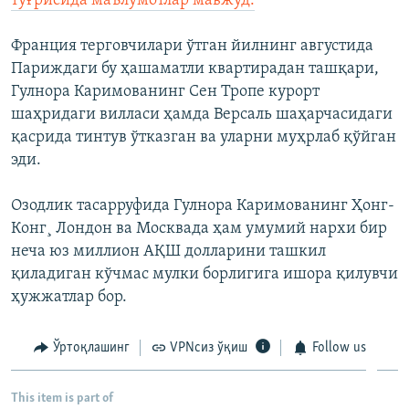
тўғрисида маълумотлар мавжуд.
Франция терговчилари ўтган йилнинг августида
Париждаги бу ҳашаматли квартирадан ташқари,
Гулнора Каримованинг Сен Тропе курорт
шаҳридаги вилласи ҳамда Версаль шаҳарчасидаги
қасрида тинтув ўтказган ва уларни муҳрлаб қўйган
эди.
Озодлик тасарруфида Гулнора Каримованинг Ҳонг-
Конг¸ Лондон ва Москвада ҳам умумий нархи бир
неча юз миллион АҚШ долларини ташкил
қиладиган кўчмас мулки борлигига ишора қилувчи
ҳужжатлар бор.
Ўртоқлашинг
VPNсиз ўқиш
Follow us
This item is part of