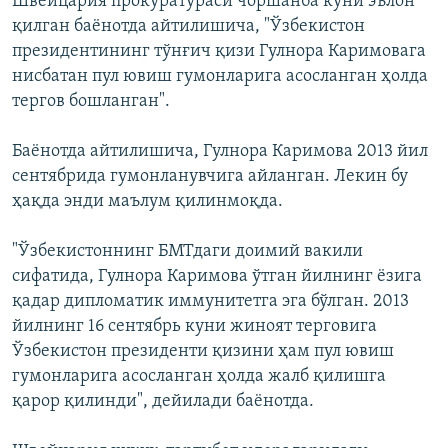
Швейцария прокуратураси чоршанба куни эълон
қилган баёнотда айтилишича, "Ўзбекистон
президентининг тўнғич қизи Гулнора Каримовага
нисбатан пул ювиш гумонларига асосланган ҳолда
тергов бошланган".
Баёнотда айтилишича, Гулнора Каримова 2013 йил
сентябрида гумонланувчига айланган. Лекин бу
ҳақда энди маълум қилинмоқда.
"Ўзбекистоннинг БМТдаги доимий вакили
сифатида, Гулнора Каримова ўтган йилнинг ёзига
қадар дипломатик иммунитетга эга бўлган. 2013
йилнинг 16 сентябрь куни жиноят терговига
Ўзбекистон президенти қизини ҳам пул ювиш
гумонларига асосланган ҳолда жалб қилишга
қарор қилинди", дейилади баёнотда.