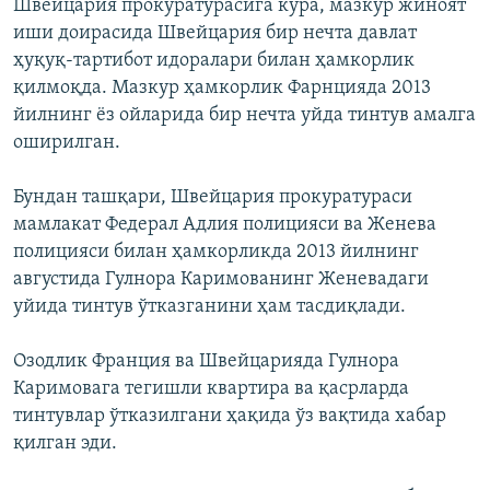
Швейцария прокуратурасига кўра, мазкур жиноят
иши доирасида Швейцария бир нечта давлат
ҳуқуқ-тартибот идоралари билан ҳамкорлик
қилмоқда. Мазкур ҳамкорлик Фарнцияда 2013
йилнинг ёз ойларида бир нечта уйда тинтув амалга
оширилган.
Бундан ташқари, Швейцария прокуратураси
мамлакат Федерал Адлия полицияси ва Женева
полицияси билан ҳамкорликда 2013 йилнинг
августида Гулнора Каримованинг Женевадаги
уйида тинтув ўтказганини ҳам тасдиқлади.
Озодлик Франция ва Швейцарияда Гулнора
Каримовага тегишли квартира ва қасрларда
тинтувлар ўтказилгани ҳақида ўз вақтида хабар
қилган эди.