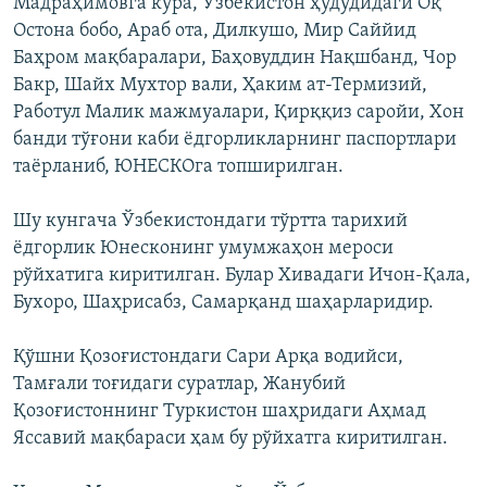
Мадраҳимовга кўра, Ўзбекистон ҳудудидаги Оқ
Остона бобо, Араб ота, Дилкушо, Мир Саййид
Баҳром мақбаралари, Баҳовуддин Нақшбанд, Чор
Бакр, Шайх Мухтор вали, Ҳаким ат-Термизий,
Работул Малик мажмуалари, Қирққиз саройи, Хон
банди тўғони каби ëдгорликларнинг паспортлари
таëрланиб, ЮНЕСКОга топширилган.
Шу кунгача Ўзбекистондаги тўртта тарихий
ëдгорлик Юнесконинг умумжаҳон мероси
рўйхатига киритилган. Булар Хивадаги Ичон-Қала,
Бухоро, Шаҳрисабз, Самарқанд шаҳарларидир.
Қўшни Қозоғистондаги Сари Арқа водийси,
Тамғали тоғидаги суратлар, Жанубий
Қозоғистоннинг Туркистон шаҳридаги Аҳмад
Яссавий мақбараси ҳам бу рўйхатга киритилган.