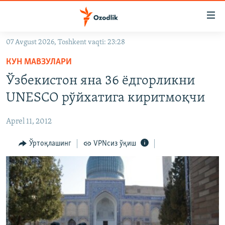
Линклар
Бош
мавзуларга
07 Avgust 2026, Toshkent vaqti: 23:28
ўтинг
OZODLIK SURISHTIRUVLARI
Асосий
КУН МАВЗУЛАРИ
OZODVIDEO
навигацияга
Ўзбекистон яна 36 ëдгорликни
ўтинг
OZODARXIV
UNESCO рўйхатига киритмоқчи
Қидиришга
ўтинг
На русском
Aprel 11, 2012
ИЖТИМОИЙ ТАРМОҚЛАР
Ўртоқлашинг
VPNсиз ўқиш
Озодлик бошқа тилларда