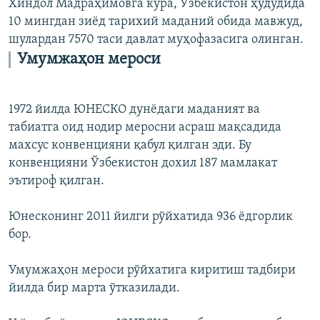
Хиндол Мадраҳимовга кўра, Ўзбекистон ҳудудида
10 мингдан зиëд тарихий маданий обида мавжуд,
шулардан 7570 таси давлат муҳофазасига олинган.
Умумжаҳон мероси
1972 йилда ЮНЕСКО дунëдаги маданият ва
табиатга оид нодир меросни асраш мақсадида
махсус конвенцияни қабул қилган эди. Бу
конвенцияни Ўзбекистон дохил 187 мамлакат
эътироф қилган.
Юнесконинг 2011 йилги рўйхатида 936 ëдгорлик
бор.
Умумжаҳон мероси рўйхатига киритиш тадбири
йилда бир марта ўтказилади.