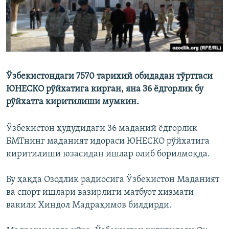
Ўзбекистондаги 7570 тарихий обидадан тўрттаси
ЮНЕСКО рўйхатига кирган, яна 36 ëдгорлик бу
рўйхатга киритилиши мумкин.
Ўзбекистон ҳудудидаги 36 маданий ëдгорлик
БМТнинг маданият идораси ЮНЕСКО рўйхатига
киритилиши юзасидан ишлар олиб борилмоқда.
Бу ҳақда Озодлик радиосига Ўзбекистон Маданият
ва спорт ишлари вазирлиги матбуот хизмати
вакили Хиндол Мадраҳимов билдирди.