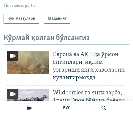
This item is part of
Кун мавзулари
Маданият
Кўрмай қолган бўлсангиз
Европа ва АҚШда ўрмон
ёнғинлари: иқлим
ўзгариши янги хавфларни
кучайтирмоқда
Wildberries’га янги зарба,
Трамп Эрон бўйича баёнот
қилди
РУС
OZODNEWS: Мирзиёев
Қирғизистонда —