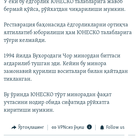
У ëки бу ëдгорлик ЮНЕСКО талабларига жавоб
бермай қўйса, рўйхатдан чиқарилиши мумкин.
Реставрация баҳонасида ëдгорликларни ортиқча
ялтиллатиб юборилиши ҳам ЮНЕСКО талабларига
тўғри келмайди.
1994 йилда Бухородаги Чор минордан биттаси
ағдарилиб тушган эди. Кейин бу минора
замонавий қурилиш воситалари билан қайтадан
тикланган.
Бу ўринда ЮНЕСКО тўрт минорадан фақат
учтасини нодир обида сифатида рўйхатга
киритиши мумкин.
Ўртоқлашинг
VPNсиз ўқиш
Follow us