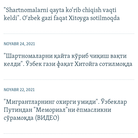
"Shartnomalarni qayta ko‘rib chiqish vaqti
keldi". O‘zbek gazi faqat Xitoyga sotilmoqda
NOYABR 24, 2021
"Шартномаларни қайта кўриб чиқиш вақти
келди". Ўзбек гази фақат Хитойга сотилмоқда
NOYABR 22, 2021
"Мигрантларнинг охирги умиди". Ўзбеклар
Путиндан "Мемориал"ни ёпмасликни
сўрамоқда (ВИДЕО)