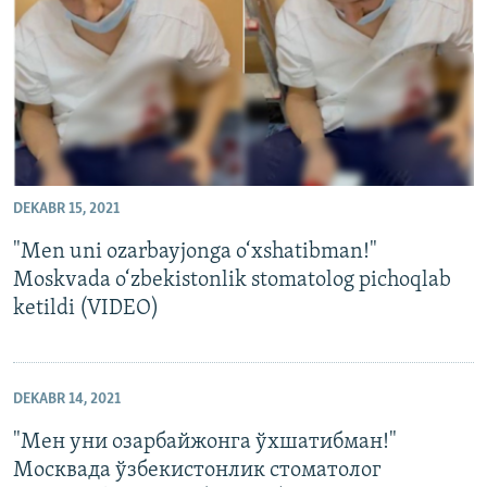
DEKABR 15, 2021
"Men uni ozarbayjonga o‘xshatibman!"
Moskvada o‘zbekistonlik stomatolog pichoqlab
ketildi (VIDEO)
DEKABR 14, 2021
"Мен уни озарбайжонга ўхшатибман!"
Москвада ўзбекистонлик стоматолог