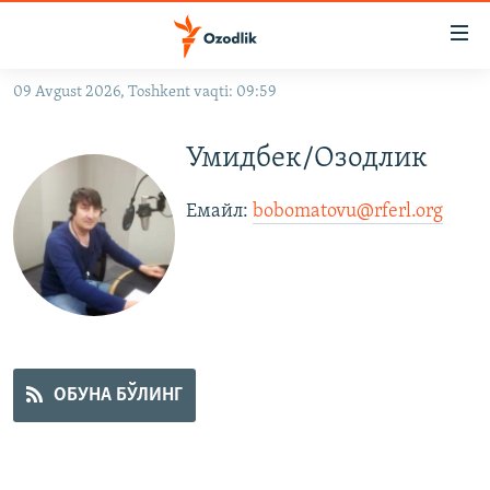
Линклар
Бош
мавзуларга
09 Avgust 2026, Toshkent vaqti: 09:59
ўтинг
OZODLIK SURISHTIRUVLARI
Асосий
Умидбек/Озодлик
OZODVIDEO
навигацияга
ўтинг
OZODARXIV
Емайл: ​
bobomatovu@rferl.org
​
Қидиришга
ўтинг
На русском
ИЖТИМОИЙ ТАРМОҚЛАР
ОБУНА БЎЛИНГ
Озодлик бошқа тилларда