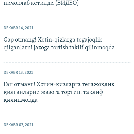
пичоқлаб кетилди (ВИДЕО)
DEKABR 14, 2021
Gap otmang! Xotin-qizlarga tegajoqlik
qilganlarni jazoga tortish taklif qilinmoqda
DEKABR 13, 2021
Гап отманг! Хотин-қизларга тегажоқлик
қилганларни жазога тортиш таклиф
қилинмоқда
DEKABR 07, 2021