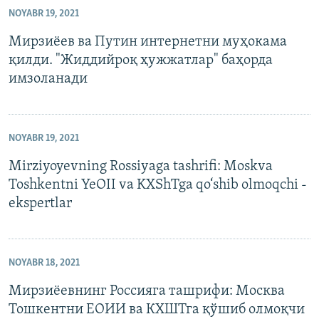
NOYABR 19, 2021
Мирзиёев ва Путин интернетни муҳокама
қилди. "Жиддийроқ ҳужжатлар" баҳорда
имзоланади
NOYABR 19, 2021
Mirziyoyevning Rossiyaga tashrifi: Moskva
Toshkentni YeOII va KXShTga qo‘shib olmoqchi -
ekspertlar
NOYABR 18, 2021
Мирзиёевнинг Россияга ташрифи: Москва
Тошкентни ЕОИИ ва КХШТга қўшиб олмоқчи