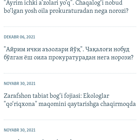
"Ayrim ichki a’zolari yo‘q". Chaqalog‘i nobud
bo‘lgan yosh oila prokuraturadan nega norozi?
DEKABR 06, 2021
"Айрим ички аъзолари йўқ". Чақалоғи нобуд
бўлган ёш оила прокуратурадан нега норози?
NOYABR 30, 2021
Zarafshon tabiat bog‘i fojiasi: Ekologlar
"qo‘riqxona" maqomini qaytarishga chaqirmoqda
NOYABR 30, 2021