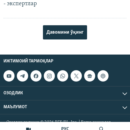
- экспертлар
Давомини ўқинг
ИЖТИМОИЙ ТАРМОҚЛАР
ОЗОДЛИК
МАЪЛУМОТ
Озодлик радиоси © 2026 RFE/RL, Inc. | Барча ҳуқуқлар
ҳимояланган.
РУС