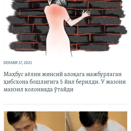
DEKABR 17, 2021
Маҳбус аёлни жинсий алоқага мажбурлаган
ҳибсхона бошлиғига 5 йил берилди. У жазони
манзил колонияда ўтайди