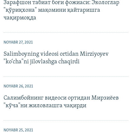
Зарафшон табиат боғи фожиаси: Экологлар
"қўриқхона" мақомини қайтаришга
чақирмоқда
NOYABR 27, 2021
Salimboyning videosi ortidan Mirziyoyev
"ko‘cha"ni jilovlashga chaqirdi
NOYABR 26, 2021
Салимбойнинг видеоси ортидан Мирзиёев
"кўча"ни жиловлашга чақирди
NOYABR 25, 2021