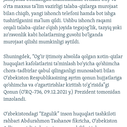
o‘rta maxsus ta’lim vazirligi talaba-qizlarga murojaat
bilan chiqib, yangi ishonch telefoni hamda bot ishga
tushirilganini ma’lum qildi. Ushbu ishonch raqami
orqali talaba-qizlar o‘qish joyida tegajog‘lik, tazyiq yoki
zo‘ravonlik kabi holatlarning guvohi bo‘lganda
murojaat qilishi mumkinligi aytildi.
Shuningdek, “Og‘ir ijtimoiy ahvolda qolgan xotin-qizlar
huquqlari kafolatlarini ta’minlash bo‘yicha qo‘shimcha
chora-tadbirlar qabul qilinganligi munosabati bilan
O‘zbekiston Respublikasining ayrim qonun hujjatlariga
qo‘shimcha va o‘zgartirishlar kiritish to‘g‘risida”gi
Qonun (O‘RQ–736, 09.12.2021 y.) Prezident tomonidan
imzolandi.
O‘zbekistondagi “Ezgulik” inson huquqlari tashkiloti
rahbari Abdurahmon Tashanov fikricha, O‘zbekiston