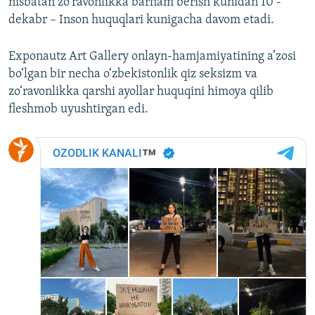
nisbatan zo‘ravonlikka barham berish kunidan 10 -
dekabr – Inson huquqlari kunigacha davom etadi.
Exponautz Art Gallery onlayn-hamjamiyatining a’zosi
bo‘lgan bir necha o‘zbekistonlik qiz seksizm va
zo‘ravonlikka qarshi ayollar huquqini himoya qilib
fleshmob uyushtirgan edi.