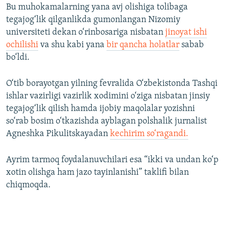
Bu muhokamalarning yana avj olishiga tolibaga
tegajog‘lik qilganlikda gumonlangan Nizomiy
universiteti dekan o‘rinbosariga nisbatan
jinoyat ishi
ochilishi
va shu kabi yana
bir qancha holatlar
sabab
bo‘ldi.
O‘tib borayotgan yilning fevralida O‘zbekistonda Tashqi
ishlar vazirligi vazirlik xodimini o‘ziga nisbatan jinsiy
tegajog‘lik qilish hamda ijobiy maqolalar yozishni
so‘rab bosim o‘tkazishda ayblagan polshalik jurnalist
Agneshka Pikulitskayadan
kechirim so‘ragandi.
Ayrim tarmoq foydalanuvchilari esa “ikki va undan ko‘p
xotin olishga ham jazo tayinlanishi” taklifi bilan
chiqmoqda.