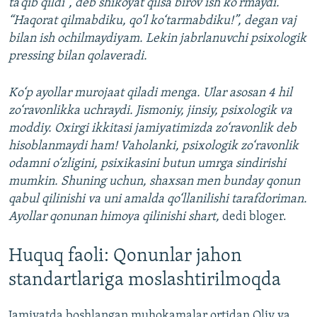
ta’qib qildi”, deb shikoyat qilsa birov ish ko‘rmaydi.
“Haqorat qilmabdiku, qo‘l ko‘tarmabdiku!”, degan vaj
bilan ish ochilmaydiyam. Lekin jabrlanuvchi psixologik
pressing bilan qolaveradi.
Ko‘p ayollar murojaat qiladi menga. Ular asosan 4 hil
zo‘ravonlikka uchraydi. Jismoniy, jinsiy, psixologik va
moddiy. Oxirgi ikkitasi jamiyatimizda zo‘ravonlik deb
hisoblanmaydi ham! Vaholanki, psixologik zo‘ravonlik
odamni o‘zligini, psixikasini butun umrga sindirishi
mumkin. Shuning uchun, shaxsan men bunday qonun
qabul qilinishi va uni amalda qo‘llanilishi tarafdoriman.
Ayollar qonunan himoya qilinishi shart,
dedi bloger.
Huquq faoli: Qonunlar jahon
standartlariga moslashtirilmoqda
Jamiyatda boshlangan muhokamalar ortidan Oliy va