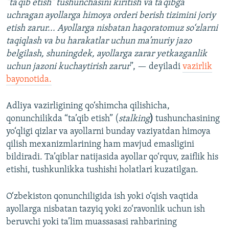
"ta’qib etish" tushunchasini kiritish va ta’qibga
uchragan ayollarga himoya orderi berish tizimini joriy
etish zarur... Ayollarga nisbatan haqoratomuz so‘zlarni
taqiqlash va bu harakatlar uchun ma’muriy jazo
belgilash, shuningdek, ayollarga zarar yetkazganlik
uchun jazoni kuchaytirish zarur
”, — deyiladi
vazirlik
bayonotida.
Adliya vazirligining qo‘shimcha qilishicha,
qonunchilikda “ta’qib etish” (
stalking
)
tushunchasining
yo‘qligi qizlar va ayollarni bunday vaziyatdan himoya
qilish mexanizmlarining ham mavjud emasligini
bildiradi. Ta’qiblar natijasida ayollar qo‘rquv, zaiflik his
etishi, tushkunlikka tushishi holatlari kuzatilgan.
O‘zbekiston qonunchiligida ish yoki o‘qish vaqtida
ayollarga nisbatan tazyiq yoki zo‘ravonlik uchun ish
beruvchi yoki ta’lim muassasasi rahbarining