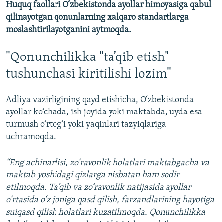
Huquq faollari O‘zbekistonda ayollar himoyasiga qabul
qilinayotgan qonunlarning xalqaro standartlarga
moslashtirilayotganini aytmoqda.
"Qonunchilikka "ta’qib etish"
tushunchasi kiritilishi lozim"
Adliya vazirligining qayd etishicha, O‘zbekistonda
ayollar ko‘chada, ish joyida yoki maktabda, uyda esa
turmush o‘rtog‘i yoki yaqinlari tazyiqlariga
uchramoqda.
“Eng achinarlisi, zo‘ravonlik holatlari maktabgacha va
maktab yoshidagi qizlarga nisbatan ham sodir
etilmoqda. Ta’qib va zo‘ravonlik natijasida ayollar
o‘rtasida o‘z joniga qasd qilish, farzandlarining hayotiga
suiqasd qilish holatlari kuzatilmoqda. Qonunchilikka