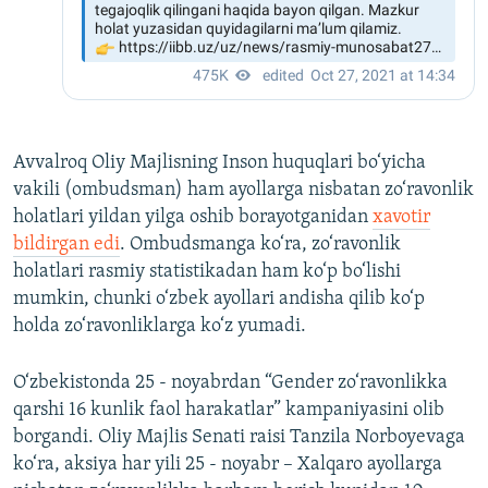
Avvalroq Oliy Majlisning Inson huquqlari bo‘yicha
vakili (ombudsman) ham ayollarga nisbatan zo‘ravonlik
holatlari yildan yilga oshib borayotganidan
xavotir
bildirgan edi
. Ombudsmanga ko‘ra, zo‘ravonlik
holatlari rasmiy statistikadan ham ko‘p bo‘lishi
mumkin, chunki o‘zbek ayollari andisha qilib ko‘p
holda zo‘ravonliklarga ko‘z yumadi.
O‘zbekistonda 25 - noyabrdan “Gender zo‘ravonlikka
qarshi 16 kunlik faol harakatlar” kampaniyasini olib
borgandi. Oliy Majlis Senati raisi Tanzila Norboyevaga
ko‘ra, aksiya har yili 25 - noyabr – Xalqaro ayollarga