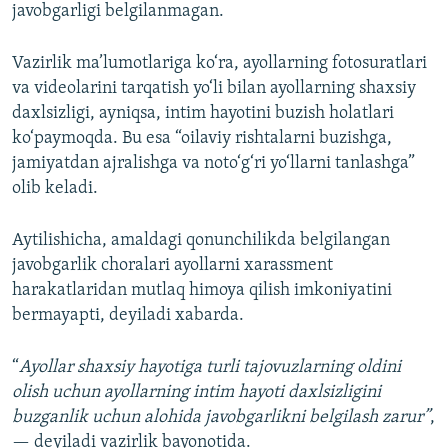
javobgarligi belgilanmagan.
Vazirlik ma’lumotlariga ko‘ra, ayollarning fotosuratlari
va videolarini tarqatish yo‘li bilan ayollarning shaxsiy
daxlsizligi, ayniqsa, intim hayotini buzish holatlari
ko‘paymoqda. Bu esa “oilaviy rishtalarni buzishga,
jamiyatdan ajralishga va noto‘g‘ri yo‘llarni tanlashga”
olib keladi.
Aytilishicha, amaldagi qonunchilikda belgilangan
javobgarlik choralari ayollarni xarassment
harakatlaridan mutlaq himoya qilish imkoniyatini
bermayapti, deyiladi xabarda.
“
Ayollar shaxsiy hayotiga turli tajovuzlarning oldini
olish uchun ayollarning intim hayoti daxlsizligini
buzganlik uchun alohida javobgarlikni belgilash zarur”
,
— deyiladi vazirlik bayonotida.