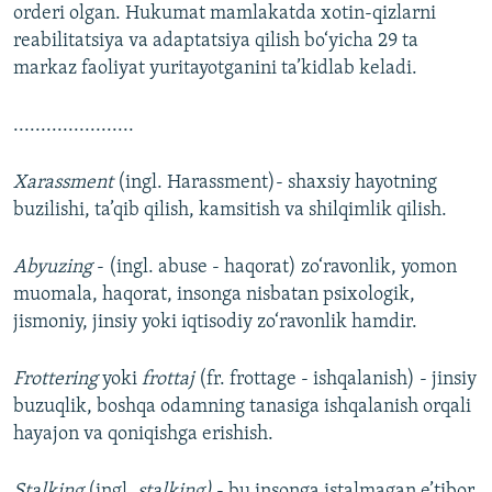
orderi olgan. Hukumat mamlakatda xotin-qizlarni
reabilitatsiya va adaptatsiya qilish bo‘yicha 29 ta
markaz faoliyat yuritayotganini ta’kidlab keladi.
......................
Xarassment
(ingl. Harassment)- shaxsiy hayotning
buzilishi, ta’qib qilish, kamsitish va shilqimlik qilish.
Abyuzing
- (ingl. abuse - haqorat) zo‘ravonlik, yomon
muomala, haqorat, insonga nisbatan psixologik,
jismoniy, jinsiy yoki iqtisodiy zo‘ravonlik hamdir.
Frottering
yoki
frottaj
(fr. frottage - ishqalanish) - jinsiy
buzuqlik, boshqa odamning tanasiga ishqalanish orqali
hayajon va qoniqishga erishish.
Stalking
(ingl.
stalking)
- bu insonga istalmagan e’tibor,