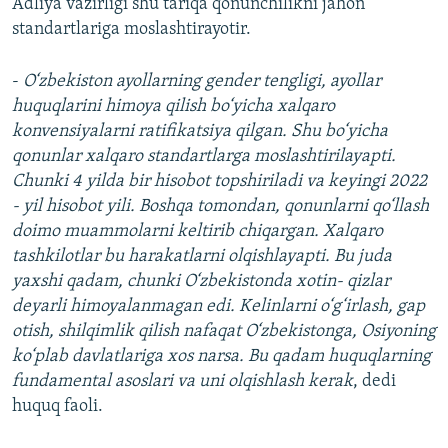
Adliya vazirligi shu tariqa qonunchilikni jahon
standartlariga moslashtirayotir.
-
O‘zbekiston ayollarning gender tengligi, ayollar
huquqlarini himoya qilish bo‘yicha xalqaro
konvensiyalarni ratifikatsiya qilgan. Shu bo‘yicha
qonunlar xalqaro standartlarga moslashtirilayapti.
Chunki 4 yilda bir hisobot topshiriladi va keyingi 2022
- yil hisobot yili. Boshqa tomondan, qonunlarni qo‘llash
doimo muammolarni keltirib chiqargan. Xalqaro
tashkilotlar bu harakatlarni olqishlayapti. Bu juda
yaxshi qadam, chunki O‘zbekistonda xotin- qizlar
deyarli himoyalanmagan edi. Kelinlarni o‘g‘irlash, gap
otish, shilqimlik qilish nafaqat O‘zbekistonga, Osiyoning
ko‘plab davlatlariga xos narsa. Bu qadam huquqlarning
fundamental asoslari va uni olqishlash kerak
, dedi
huquq faoli.