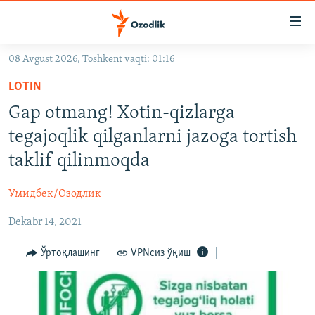
Линклар
Бош
мавзуларга
08 Avgust 2026, Toshkent vaqti: 01:16
ўтинг
OZODLIK SURISHTIRUVLARI
Асосий
LOTIN
OZODVIDEO
навигацияга
Gap otmang! Xotin-qizlarga
ўтинг
OZODARXIV
tegajoqlik qilganlarni jazoga tortish
Қидиришга
ўтинг
taklif qilinmoqda
На русском
Умидбек/Озодлик
ИЖТИМОИЙ ТАРМОҚЛАР
Dekabr 14, 2021
Ўртоқлашинг
VPNсиз ўқиш
Озодлик бошқа тилларда