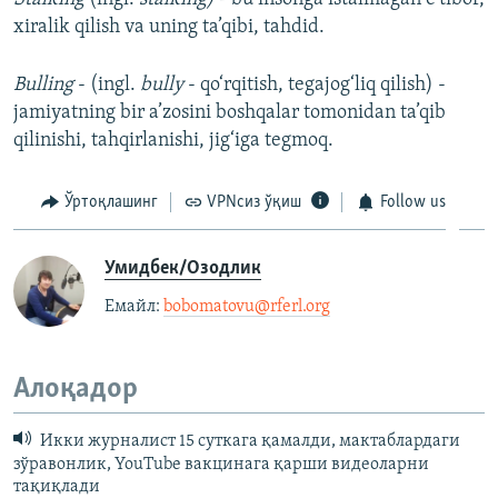
xiralik qilish va uning ta’qibi, tahdid.
Bulling
- (ingl.
bully
- qo‘rqitish, tegajog‘liq qilish) -
jamiyatning bir a’zosini boshqalar tomonidan ta’qib
qilinishi, tahqirlanishi, jig‘iga tegmoq.
Ўртоқлашинг
VPNсиз ўқиш
Follow us
Умидбек/Озодлик
Емайл: ​
bobomatovu@rferl.org
​
Алоқадор
Икки журналист 15 суткага қамалди, мактаблардаги
зўравонлик, YouTube вакцинага қарши видеоларни
тақиқлади