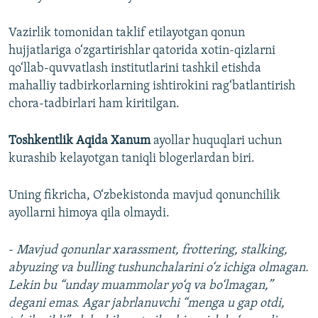
Vazirlik tomonidan taklif etilayotgan qonun
hujjatlariga o‘zgartirishlar qatorida xotin-qizlarni
qo‘llab-quvvatlash institutlarini tashkil etishda
mahalliy tadbirkorlarning ishtirokini rag‘batlantirish
chora-tadbirlari ham kiritilgan.
Toshkentlik Aqida Xanum
ayollar huquqlari uchun
kurashib kelayotgan taniqli blogerlardan biri.
Uning fikricha, O‘zbekistonda mavjud qonunchilik
ayollarni himoya qila olmaydi.
-
Mavjud qonunlar xarassment, frottering, stalking,
abyuzing va bulling tushunchalarini o‘z ichiga olmagan.
Lekin bu “unday muammolar yo‘q va bo‘lmagan,”
degani emas. Agar jabrlanuvchi “menga u gap otdi,