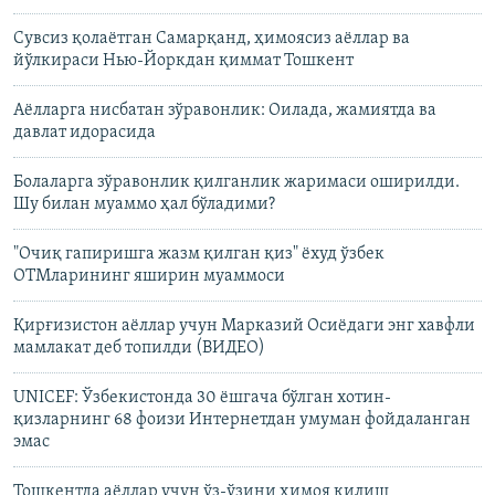
Сувсиз қолаётган Самарқанд, ҳимоясиз аёллар ва
йўлкираси Нью-Йоркдан қиммат Тошкент
Аёлларга нисбатан зўравонлик: Оилада, жамиятда ва
давлат идорасида
Болаларга зўравонлик қилганлик жаримаси оширилди.
Шу билан муаммо ҳал бўладими?
"Очиқ гапиришга жазм қилган қиз" ёхуд ўзбек
ОТМларининг яширин муаммоси
Қирғизистон аёллар учун Марказий Осиёдаги энг хавфли
мамлакат деб топилди (ВИДЕО)
UNICEF: Ўзбекистонда 30 ёшгача бўлган хотин-
қизларнинг 68 фоизи Интернетдан умуман фойдаланган
эмас
Тошкентда аёллар учун ўз-ўзини ҳимоя қилиш