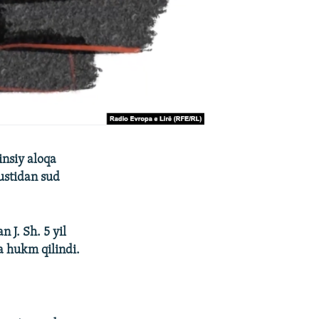
jinsiy aloqa
ustidan sud
an J. Sh.
5 yil
 hukm qilindi.