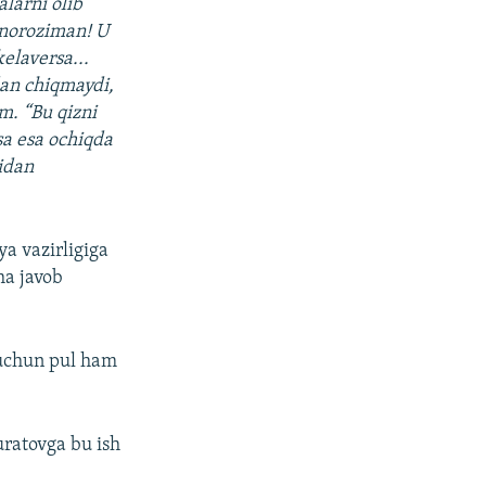
larni olib
n noroziman! U
elaversa...
an chiqmaydi,
m. “Bu qizni
sa esa ochiqda
idan
ya vazirligiga
ha javob
h uchun pul ham
ratovga bu ish