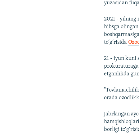
yuzasidan fuqar
2021 - yilning
hibsga olinga
boshqarmasiga 
to‘g‘risida
Ozod
21 - iyun kuni 
prokuraturaga 
etganlikda gum
"Tovlamachilik"
orada ozodlikk
Jabrlangan ayo
hamqishloqlari 
borligi to‘g‘ris