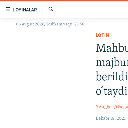
Линклар
LOYIHALAR
Бош
мавзуларга
Излаш
06 Avgust 2026, Toshkent vaqti: 23:50
OZODLIK SURISHTIRUVLARI
ўтинг
Асосий
LOTIN
OZODVIDEO
навигацияга
Mahbus
OZODARXIV
ўтинг
Қидиришга
majbur
ўтинг
berild
o‘taydi
Умидбек/Озод
Dekabr 18, 2021