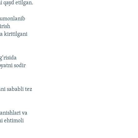
i qayd etilgan.
 gumonlanib
irish
 kiritilgani
g‘risida
oyatni sodir
ni sababli tez
anishlari va
hi ehtimoli