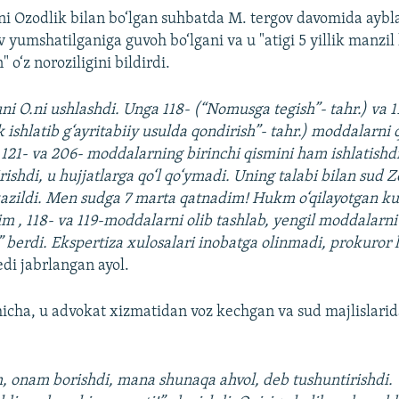
ni Ozodlik bilan bo‘lgan suhbatda M. tergov davomida ayb
v yumshatilganiga guvoh bo‘lgani va u "atigi 5 yillik manzil
 o‘z noroziligini bildirdi.
ni O.ni ushlashdi. Unga 118- (“Nomusga tegish”- tahr.) va 11
ik ishlatib g‘ayritabiiy usulda qondirish”- tahr.) moddalarni q
121- va 206- moddalarning birinchi qismini ham ishlatishdi
rishdi, u hujjatlarga qo‘l qo‘ymadi. Uning talabi bilan sud
azildi. Men sudga 7 marta qatnadim! Hukm o‘qilayotgan k
m , 118- va 119-moddalarni olib tashlab, yengil moddalarni 
” berdi. Ekspertiza xulosalari inobatga olinmadi, prokuror 
edi jabrlangan ayol.
hicha, u advokat xizmatidan voz kechgan va sud majlislari
 onam borishdi, mana shunaqa ahvol, deb tushuntirishdi.