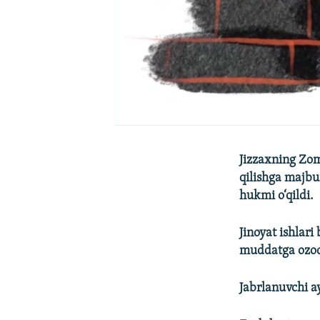
Jizzaxning Zo
qilishga majbu
hukmi o‘qildi.
Jinoyat ishlar
muddatga ozodl
Jabrlanuvchi a