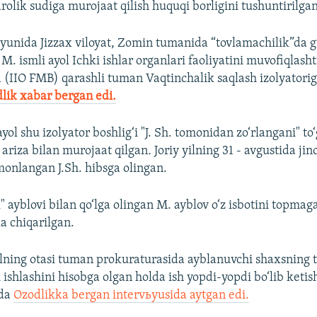
olik sudiga murojaat qilish huquqi borligini tushuntirilgan
 iyunida Jizzax viloyat, Zomin tumanida “tovlamachilik”da
n
M. ismli ayol Ichki ishlar organlari faoliyatini muvofiqlasht
(IIO FMB) qarashli tuman Vaqtinchalik saqlash izolyatoriga
lik xabar bergan edi.
ayol shu izolyator boshlig‘i "J. Sh. tomonidan zo‘rlangani" to‘
ariza bilan murojaat qilgan
.
Joriy yilning 31 - avgustida jin
onlangan J.Sh. hibsga olingan.
 ayblovi bilan qo‘lga olingan M. ayblov o‘z isbotini topmaga
a chiqarilgan.
lning otasi tuman prokuraturasida ayblanuvchi shaxsning t
ishlashini hisobga olgan holda ish yopdi-yopdi bo‘lib ketis
ida
Ozodlikka bergan intervьyusida aytgan edi.