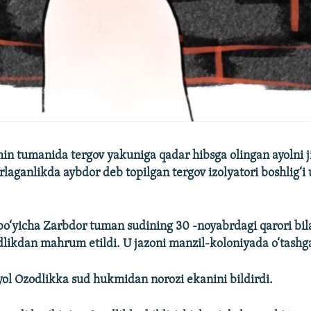
min tumanida tergov yakuniga
q
adar
h
ibsga
olingan
ayolni 
rlaganlikda
aybdor deb topilgan
tergov
izolyatori
boshli
g‘
i
i bo‘yicha Zarbdor tuman sudining 30 -noyabrdagi
qarori bil
ikdan mahrum etildi. U jazoni manzil-koloniyada o‘tashga
yol Ozodlikka sud hukmidan norozi ekanini bildirdi.