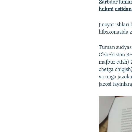
Zarbdor tuman 
hukmi ustidan 
Jinoyat ishlar
hibsxonasida z
Tuman sudyasi
O‘zbekiston Re
majbur etish) 
chetga chiqish)
va unga jazola
jazosi tayinlan