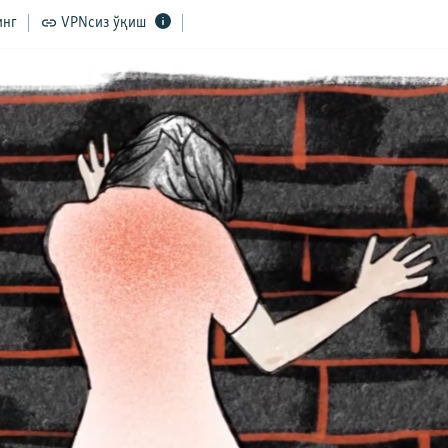
инг
VPNсиз ўқиш