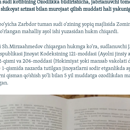
sudi kotibining Ozodlikka bildirishicha, jabrlanuvchi to
shikoyat arizasi bilan murojaat qilish muddati hali yakun
i bo‘yicha Zarbdor tuman sudi o‘zining yopiq majlisida Zom
o‘rlangan mahalliy ayol ishi yuzasidan hukm chiqardi.
 Sh.Mirzaahmedov chiqargan hukmga ko‘ra, sudlanuvchi J.
spublikasi Jinoyat Kodeksining 121-moddasi (Ayolni jinsiy a
2-qismi va 206-moddasi (Hokimiyat yoki mansab vakolati 
 1-qismida nazarda tutilgan jinoyatlarni sodir etganlikda a
rni qisman qo‘shish yo‘li bilan 5 yil muddatga ozodlikdan 
gan.