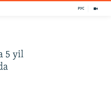
РУС
 5 yil
da