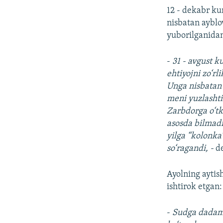
12 - dekabr ku
nisbatan ayblo
yuborilganidan"
-
31 - avgust ku
ehtiyojni zo‘rl
Unga nisbatan 
meni yuzlashti
Zarbdorga o‘tk
asosda bilmadi
yilga “kolonka
so‘ragandi, -
d
Ayolning aytis
ishtirok etgan:
-
Sudga dadam,