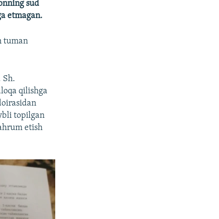
monning sud
iga etmagan.
in tuman
 Sh.
loqa qilishga
doirasidan
ybli topilgan
mahrum etish