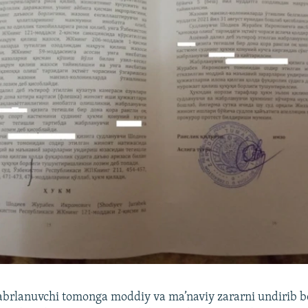
abrlanuvchi tomonga moddiy va ma’naviy zararni undirib b