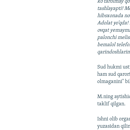
ko‘tarolmay qo
tashlayapti! M
hibsxonada noh
Adolat yo‘qda
ovqat yemayman
palonchi melis
bemalol telefo
qarindoshlarim
Sud hukmi ustid
ham sud qarori
olmaganini" bil
M.ning aytishic
taklif qilgan.
Ishni olib org
yuzasidan qili