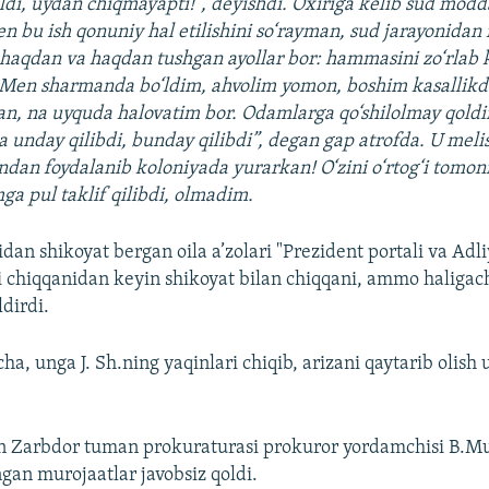
ldi, uydan chiqmayapti!”, deyishdi. Oxiriga kelib sud modda
en bu ish qonuniy hal etilishini so‘rayman, sud jarayonida
aqdan va haqdan tushgan ayollar bor: hammasini zo‘rlab k
! Men sharmanda bo‘ldim, ahvolim yomon, boshim kasallikd
, na uyquda halovatim bor. Odamlarga qo‘shilolmay qoldi
a unday qilibdi, bunday qilibdi”, degan gap atrofda. U meli
ndan foydalanib koloniyada yurarkan! O‘zini o‘rtog‘i tomon
ga pul taklif qilibdi, olmadim.
an shikoyat bergan oila a’zolari "Prezident portali va Adli
 chiqqanidan keyin shikoyat bilan chiqqani, ammo haligac
dirdi.
ha, unga J. Sh.ning yaqinlari chiqib, arizani qaytarib olis
an Zarbdor tuman prokuraturasi prokuror yordamchisi B.Mu
ngan murojaatlar javobsiz qoldi.