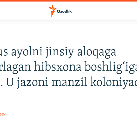
 ayolni jinsiy aloqaga
lagan hibsxona boshlig‘iga
i. U jazoni manzil koloniya
лик