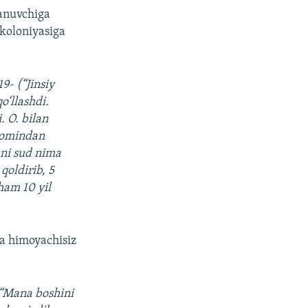
lanuvchiga
 koloniyasiga
9- (“Jinsiy
o‘llashdi.
. O. bilan
 Zomindan
uni sud nima
qoldirib, 5
ham 10 yil
da himoyachisiz
 “Mana boshini