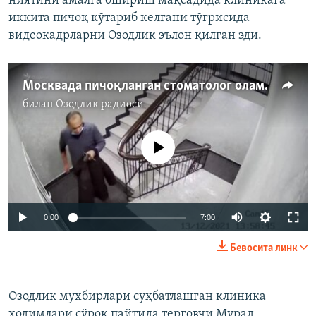
ниятини амалга ошириш мақсадида клиникага
иккита пичоқ кўтариб келгани тўғрисида
видеокадрларни Озодлик эълон қилган эди.
Москвада пичоқланган стоматолог оламдан ўтди
билан
Озодлик радиоси
Айни дамда медиа-манба мавжуд эмас
Auto
0:00
7:00
240p
Бевосита линк
360p
Auto
240p
360p
480p
480p
Озодлик мухбирлари суҳбатлашган клиника
ходимлари сўроқ пайтида терговчи Мурад
720p