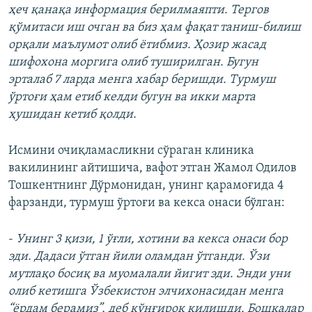
ҳеч қанақа информация берилмаяпти. Тергов
қўмитаси иш очган ва биз ҳам фақат таниш-билиш
орқали маълумот олиб ётибмиз. Ҳозир жасад
шифохона моргига олиб туширилган. Бугун
эрталаб 7 ларда менга хабар беришди. Турмуш
ўртоғи ҳам етиб келди бугун ва икки марта
ҳушидан кетиб қолди.
Исмини очиқламасликни сўраган клиника
вакилининг айтишича, вафот этган Жамол Одилов
Тошкентнинг Дўрмонидан, унинг қарамоғида 4
фарзанди, турмуш ўртоғи ва кекса онаси бўлган:
-
Унинг 3 қизи, 1 ўғли, хотини ва кекса онаси бор
эди. Дадаси ўтган йили оламдан ўтганди. Ўзи
мутлақо босиқ ва муомалали йигит эди. Энди уни
олиб кетишга Ўзбекистон элчихонасидан менга
“ёрдам берамиз”, деб қўнғироқ қилишди. Бошқалар