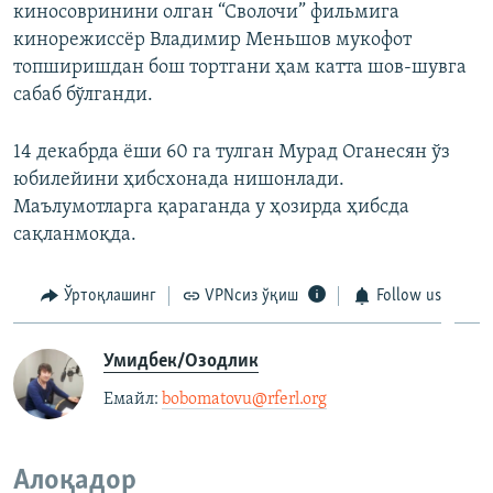
киносовринини олган “Сволочи” фильмига
кинорежиссёр Владимир Меньшов мукофот
топширишдан бош тортгани ҳам катта шов-шувга
сабаб бўлганди.
14 декабрда ёши 60 га тулган Мурад Оганесян ўз
юбилейини ҳибсхонада нишонлади.
Маълумотларга қараганда у ҳозирда ҳибсда
сақланмоқда.
Ўртоқлашинг
VPNсиз ўқиш
Follow us
Умидбек/Озодлик
Емайл: ​
bobomatovu@rferl.org
​
Алоқадор