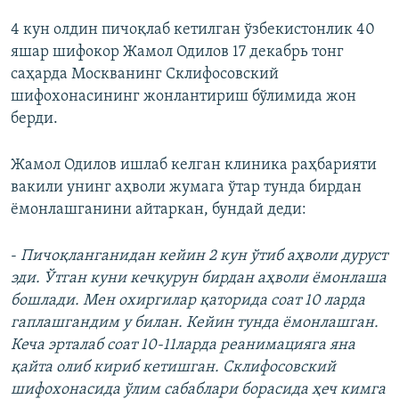
4 кун олдин пичоқлаб кетилган ўзбекистонлик 40
яшар шифокор Жамол Одилов 17 декабрь тонг
саҳарда Москванинг Склифосовский
шифохонасининг жонлантириш бўлимида жон
берди.
Жамол Одилов ишлаб келган клиника раҳбарияти
вакили унинг аҳволи жумага ўтар тунда бирдан
ёмонлашганини айтаркан, бундай деди:
-
Пичоқланганидан кейин 2 кун ўтиб аҳволи дуруст
эди. Ўтган куни кечқурун бирдан аҳволи ёмонлаша
бошлади. Мен охиргилар қаторида соат 10 ларда
гаплашгандим у билан. Кейин тунда ёмонлашган.
Кеча эрталаб соат 10-11ларда реанимацияга яна
қайта олиб кириб кетишган. Склифосовский
шифохонасида ўлим сабаблари борасида ҳеч кимга