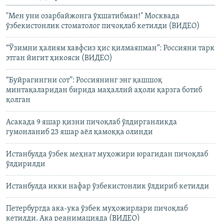
"Мен уни озарбайжонга ўхшатибман!" Москвада
ўзбекистонлик стоматолог пичоқлаб кетилди (ВИДЕО)
“Ўзимни ҳалиям хавфсиз ҳис қилмаяпман”: Россияни тарк
этган йигит ҳикояси (ВИДЕО)
“Буйрагингни сот”: Россиянинг энг қашшоқ
минтақаларидан бирида маҳаллий аҳоли қарзга ботиб
қолган
Асакада 9 яшар қизни пичоқлаб ўлдирганликда
гумонланиб 23 яшар аëл қамоққа олинди
Истанбулда ўзбек меҳнат муҳожири юрагидан пичоқлаб
ўлдирилди
Истанбулда икки нафар ўзбекистонлик ўлдириб кетилди
Петербургда ака-ука ўзбек муҳожирлари пичоқлаб
кетилди. Ака реанимацияда (ВИДЕО)