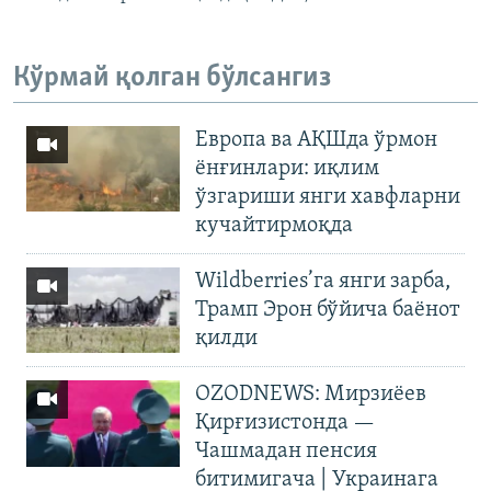
Кўрмай қолган бўлсангиз
Европа ва АҚШда ўрмон
ёнғинлари: иқлим
ўзгариши янги хавфларни
кучайтирмоқда
Wildberries’га янги зарба,
Трамп Эрон бўйича баёнот
қилди
OZODNEWS: Мирзиёев
Қирғизистонда —
Чашмадан пенсия
битимигача | Украинага