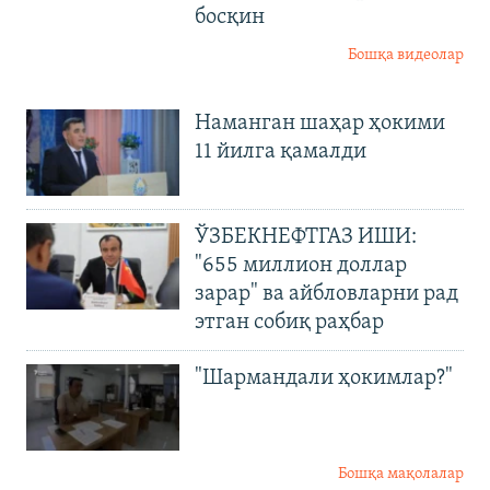
босқин
Бошқа видеолар
Наманган шаҳар ҳокими
11 йилга қамалди
ЎЗБЕКНЕФТГАЗ ИШИ:
"655 миллион доллар
зарар" ва айбловларни рад
этган собиқ раҳбар
"Шармандали ҳокимлар?"
Бошқа мақолалар