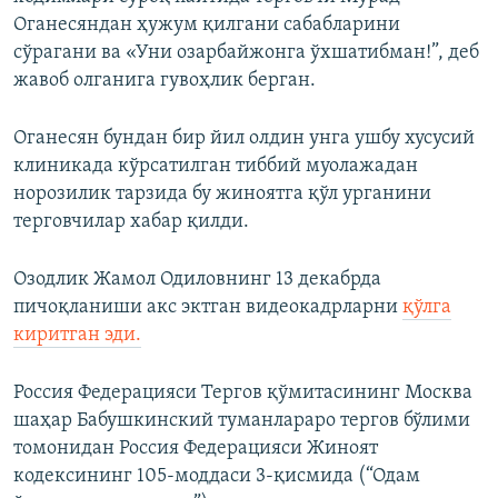
720p
1080p
Оганесяндан ҳужум қилгани сабабларини
1080p
сўрагани ва «Уни озарбайжонга ўхшатибман!”, деб
жавоб олганига гувоҳлик берган.
Оганесян бундан бир йил олдин унга ушбу хусусий
клиникада кўрсатилган тиббий муолажадан
норозилик тарзида бу жиноятга қўл урганини
терговчилар хабар қилди.
Озодлик Жамол Одиловнинг 13 декабрда
пичоқланиши акс эктган видеокадрларни
қўлга
киритган эди.
Россия Федерацияси Тергов қўмитасининг Москва
шаҳар Бабушкинский туманлараро тергов бўлими
томонидан Россия Федерацияси Жиноят
кодексининг 105-моддаси 3-қисмида (“Одам