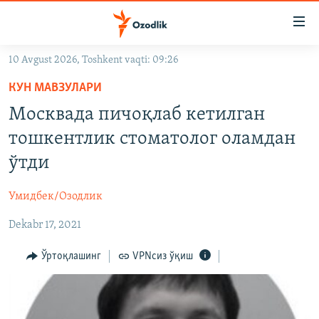
Линклар
Бош
мавзуларга
10 Avgust 2026, Toshkent vaqti: 09:26
ўтинг
OZODLIK SURISHTIRUVLARI
Асосий
КУН МАВЗУЛАРИ
OZODVIDEO
навигацияга
Москвада пичоқлаб кетилган
ўтинг
OZODARXIV
тошкентлик стоматолог оламдан
Қидиришга
ўтинг
ўтди
На русском
Умидбек/Озодлик
ИЖТИМОИЙ ТАРМОҚЛАР
Dekabr 17, 2021
Ўртоқлашинг
VPNсиз ўқиш
Озодлик бошқа тилларда