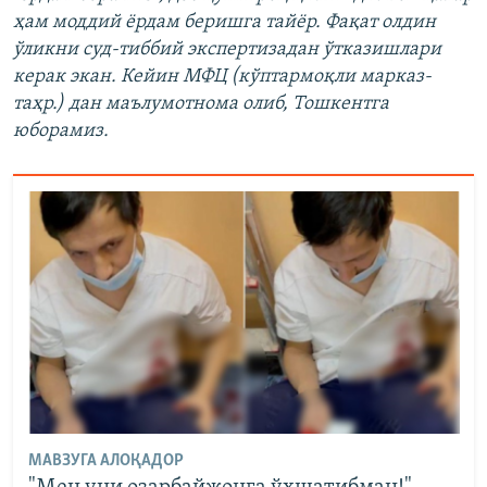
ҳам моддий ёрдам беришга тайёр. Фақат олдин
ўликни суд-тиббий экспертизадан ўтказишлари
керак экан. Кейин МФЦ (кўптармоқли марказ-
таҳр.) дан маълумотнома олиб, Тошкентга
юборамиз.
МАВЗУГА АЛОҚАДОР