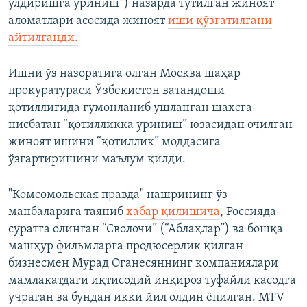
ўлдиришга уриниш”) назарда тутилган жиноят
аломатлари асосида жиноят
иши қўзғатилгани
айтилганди.
Ишни ўз назоратига олган Москва шаҳар
прокуратураси Ўзбекистон ватандоши
қотиллигида гумонланиб ушланган шахсга
нисбатан “қотилликка уриниш” юзасидан очилган
жиноят ишини “қотиллик” моддасига
ўзгартиришини маълум қилди.
"Комсомольская правда" нашрининг ўз
манбаларига таяниб
хабар қилишича
, Россияда
суратга олинган “Сволочи” (“Аблаҳлар”) ва бошқа
машҳур фильмларга продюсерлик қилган
бизнесмен Мурад Оганесяннинг компаниялари
мамлакатдаги иқтисодий инқироз туфайли касодга
учраган ва бундан икки йил олдин ёпилган. MTV