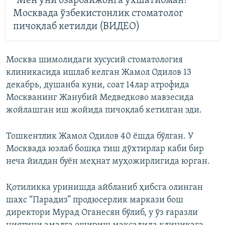
"Мен уни озарбайжонга ўхшатибман!"
Москвада ўзбекистонлик стоматолог
пичоқлаб кетилди (ВИДЕО)
Москва шимолидаги хусусий стоматология
клиникасида ишлаб келган Жамол Одилов 13
декабрь, душанба куни, соат 14лар атрофида
Москванинг Жанубий Медведково мавзесида
жойлашган иш жойида пичоқлаб кетилган эди.
Тошкентлик Жамол Одилов 40 ёшда бўлган. У
Москвада юзлаб бошқа тиш дўхтирлар каби бир
неча йилдан буён меҳнат муҳожирлигида юрган.
Қотиликка уринишда айбланиб ҳибсга олинган
шахс “Парадиз” продюсерлик маркази бош
директори Мурад Оганесян бўлиб, у ўз ғаразли