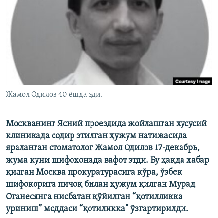
Жамол Одилов 40 ёшда эди.
Москванинг Ясний проездида жойлашган хусусий
клиникада содир этилган ҳужум натижасида
яраланган стоматолог Жамол Одилов 17-декабрь,
жума куни шифохонада вафот этди. Бу ҳақда хабар
қилган Москва прокуратурасига кўра, ўзбек
шифокорига пичоқ билан ҳужум қилган Мурад
Оганесянга нисбатан қўйилган “қотилликка
уриниш” моддаси “қотиликка” ўзгартирилди.