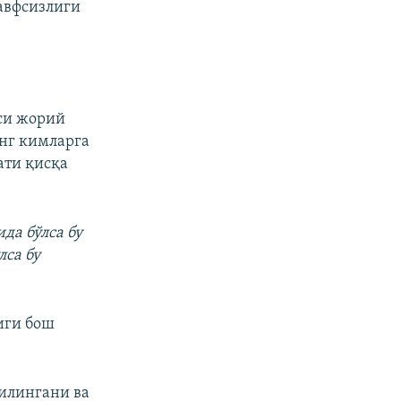
авфсизлиги
си жорий
инг кимларга
ати қисқа
да бўлса бу
лса бу
иги бош
илингани ва