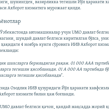
иги¸ шунингдек¸ вазирликка тегишли Йўл ҳаракати х
си Ахборот хизматига мурожаат қилди.
аëнотлар
Ўзбекистонда автомашиналар учун UMO давлат белги
магани¸ шундай давлат белгиси киритилган бўлса¸ ун
 ҳақидаги 4 ноябрь кунги сўровига ИИВ Ахборот хизм
чекланди:
ик шахсларга бериладиган рақам. 01 000 ААА тартиби
арга тегишли ҳисобланади. 01 А 000 АА тартибида бў
хсларга тегишли ҳисобланади
".
зида Озодлик ИИВ ҳузуридаги Йўл ҳаракати хавфсизл
хборот хизмати билан ҳам боғланди.
UMO давлат белгиси қачон¸ қандай мақсадда жорий қ