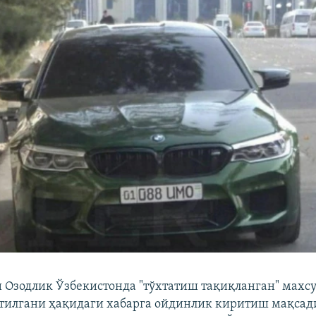
и Озодлик Ўзбекистонда "тўхтатиш тақиқланган" махсу
тилгани ҳақидаги хабарга ойдинлик киритиш мақсад