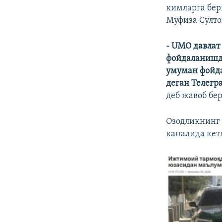
кимларга бер
Муфиза Султо
- UMO
давлат
фойдаланишда
умуман фойд
деган Телегр
деб жавоб бе
Озодликнинг 
каналида кет