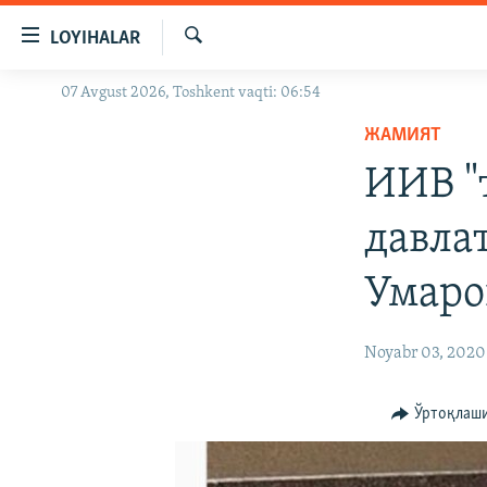
Линклар
LOYIHALAR
Бош
мавзуларга
Излаш
07 Avgust 2026, Toshkent vaqti: 06:54
OZODLIK SURISHTIRUVLARI
ўтинг
Асосий
ЖАМИЯТ
OZODVIDEO
навигацияга
ИИВ "
OZODARXIV
ўтинг
Қидиришга
давла
ўтинг
Умаро
Noyabr 03, 2020
Ўртоқлаш