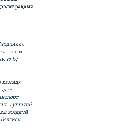
давлат рақами
Озодликка
воз эгаси
и ва бу
е камида
тдел -
анспорт
кан. Тўхтатиб
даям жиддий
 белгиси -