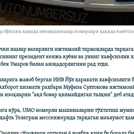
о бўлгани ҳақида автомашиналар номерлари ҳақида ëзаëтган
чки ишлар вазирлиги ижтимоий тармоқларда тарқага
сининг президент кенжа куёви ва унинг хавфсизлик 
бек Умаров билан алоқадорлигини рад этди.
лларига жавоб берган ИИВ Йўл ҳаракати хавфсизлиги 
Ахборот хизмати раҳбари Муфиза Султонова ижтимои
и изоҳларни "ақл бовар қилмайдиган талқин" деб атад
рига кўра, UMO номерли машиналарни тўхтатиш мумк
 ҳафта Телеграм мессенжерида тарқаган маълумот ҳам
Озодлик сўровлари ортидан 6 ноябрь куни бу борада би