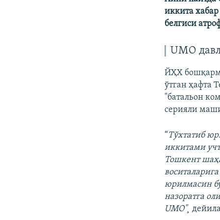
иккита хабар
белгиси атро
UMO давл
ЙҲХ бошқарм
ўтган ҳафта 
"батальон ко
серияли маш
“
Тўхтатиб юр
иккитами учт
Тошкент шаҳа
воситаларига 
юрилмасин бу
назоратга оли
UMO"¸
дейила