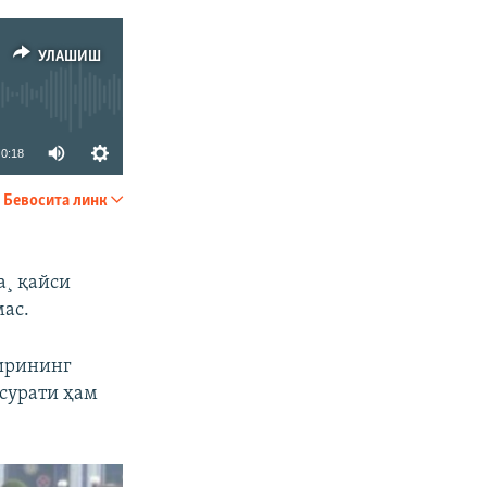
УЛАШИШ
0:18
Бевосита линк
УЛАШИШ
а¸ қайси
мас.
бирининг
сурати ҳам