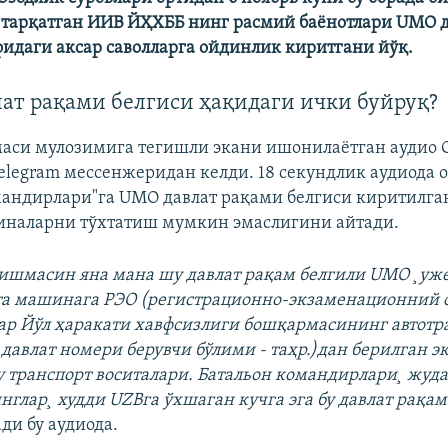
 тарқатган ИИВ ЙҲХББ нинг расмий баёнотлари UMO 
фидаги аксар саволларга ойдинлик киритгани йўқ.
ат рақами белгиси ҳақидаги ички буйруқ?
аси мулозимига тегишли экани ишонилаётган аудио 
Telegram мессенжеридан келди. 18 секундлик аудиода о
мандирлари"га UMO давлат рақами белгиси киритилган
иналарни тўхтатиш мумкин эмаслигини айтади.
ишмасин яна мана шу давлат рақам белгили UMO ¸уж
а машинага РЭО (регистрационно-экзаменационний о
р Йўл ҳаракати хавфсизлиги бошқармасининг автотр
давлат номери берувчи бўлими - таҳр.)дан берилган э
 транспорт воситалари. Батальон командирлари¸ жу
нглар¸ худди UZBга ўхшаган кучга эга бу давлат рақам
ди бу аудиода.