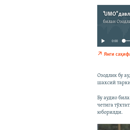
билан
Озодл
0:00
Янги саҳиф
Озодлик бу а
шахсий тарки
Бу аудио бил
четига тўхта
юборилди.