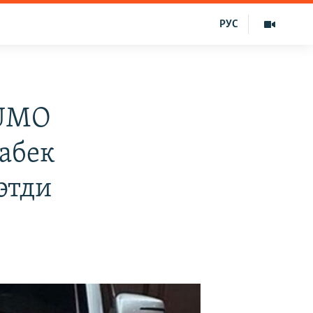
РУС
 UMO
абек
этди