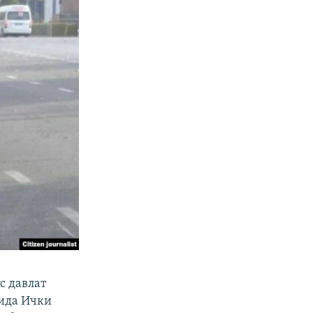
с давлат
ида Ички