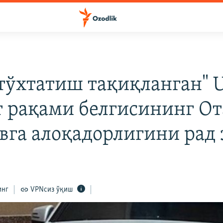
тўхтатиш тақиқланган"
т рақами белгисининг От
вга алоқадорлигини рад 
инг
VPNсиз ўқиш