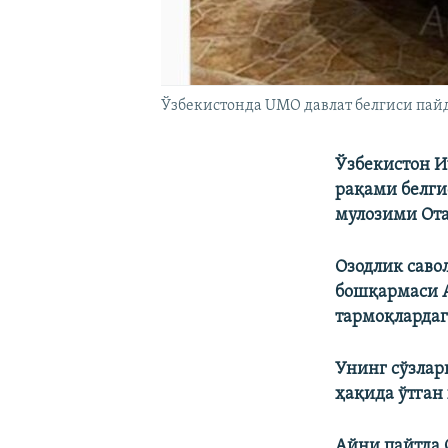
Ўзбекистонда UMO давлат белгиси пайд
Ўзбекистон И
рақами белги
мулозими Ота
Озодлик саво
бошқармаси 
тармоқлардаг
Унинг сўзла
ҳақида ўтган
Айни пайтда 