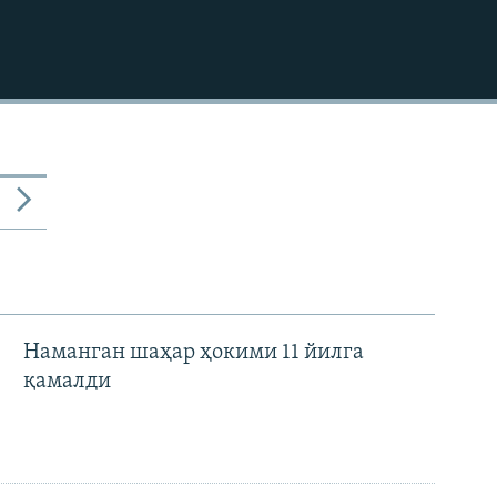
КИРИТИШ (EMBED)
Наманган шаҳар ҳокими 11 йилга
қамалди