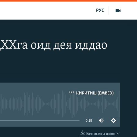
РУС
ХХга оид дея иддао
КИРИТИШ (EMBED)
д эмас
0:18
Бевосита линк