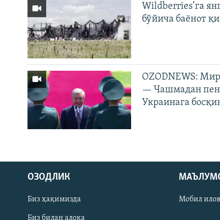
Wildberries’га ян
бўйича баёнот қ
OZODNEWS: Мирз
— Чашмадан пенс
Украинага босқи
На русском
ОЗОДЛИК
МАЪЛУМ
ИЖТИМОИЙ ТАРМОҚЛАР
Биз ҳақимизда
Мобил ило
Биз билан алоқа