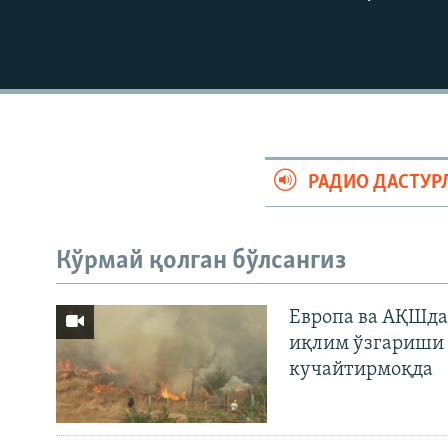
РАДИО ДАСТУР
Кўрмай қолган бўлсангиз
Европа ва АҚШда
иқлим ўзгариши 
кучайтирмоқда