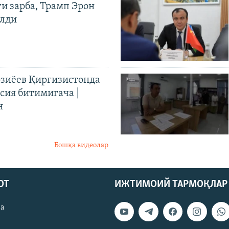
ги зарба, Трамп Эрон
илди
иёев Қирғизистонда
ия битимигача |
н
Бошқа видеолар
ОТ
ИЖТИМОИЙ ТАРМОҚЛАР
ва