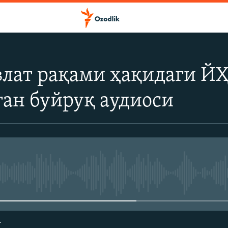
лат рақами ҳақидаги ЙҲ
ан буйруқ аудиоси
Айни дамда медиа-манба мавжу
г