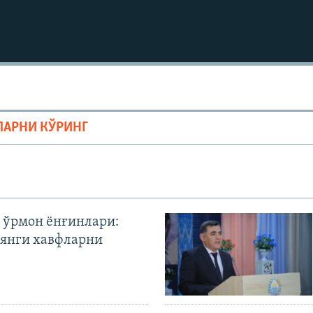
ЛАРНИ КЎРИНГ
 ўрмон ёнғинлари:
янги хавфларни