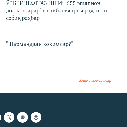
ЎЗБЕКНЕФТГАЗ ИШИ: "655 миллион
доллар зарар" ва айбловларни рад этган
собиқ раҳбар
"Шармандали ҳокимлар?"
Бошқа мақолалар