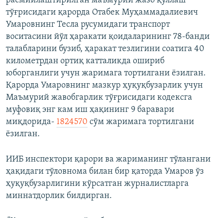
расмийлаштирилган маъмурий жазо қўллаш
тўғрисидаги қарорда Отабек Муҳаммадалиевич
Умаровнинг Тесла русумидаги транспорт
воситасини йўл ҳаракати қоидаларининг 78-банди
талабларини бузиб, ҳаракат тезлигини соатига 40
километрдан ортиқ катталикда ошириб
юборганлиги учун жаримага тортилгани ёзилган.
Қарорда Умаровнинг мазкур ҳуқуқбузарлик учун
Маъмурий жавобгарлик тўғрисидаги кодексга
муфовиқ энг кам иш ҳақининг 9 баравари
миқдорида-
1824570
сўм жаримага тортилгани
ёзилган.
ИИБ инспектори қарори ва жариманинг тўлангани
ҳақидаги тўловнома билан бир қаторда Умаров ўз
ҳуқуқбузарлигини кўрсатган журналистларга
миннатдорлик билдирган.