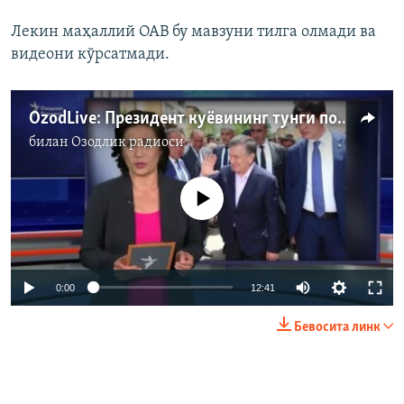
Лекин маҳаллий ОАВ бу мавзуни тилга олмади ва
видеони кўрсатмади.​
OzodLive: Президент куëвининг тунги пойгаси; Мирзиëев қалампиридан хонавайрон бўлган фермерлар; килоси 1400 долларлик эшак сути пишлоғи
билан
Озодлик радиоси
Айни дамда медиа-манба мавжуд эмас
0:00
12:41
Бевосита линк