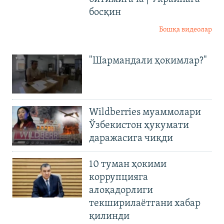
босқин
Бошқа видеолар
"Шармандали ҳокимлар?"
Wildberries муаммолари
Ўзбекистон ҳукумати
даражасига чиқди
10 туман ҳокими
коррупцияга
алоқадорлиги
текширилаётгани хабар
қилинди