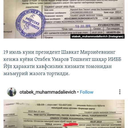
19 июль куни президент Шавкат Мирзиёевнинг
кенжа куёви Отабек Умаров Тошкент шаҳар ИИББ
Йўл ҳаракати хавфсизлик хизмати томонидан
маъмурий жазога тортилди.