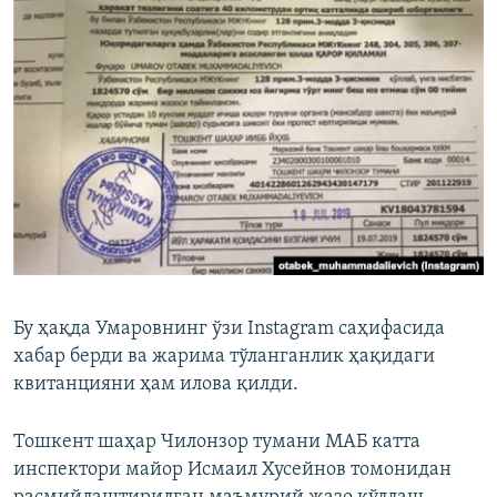
Бу ҳақда Умаровнинг ўзи Instagram саҳифасида
хабар берди ва жарима тўланганлик ҳақидаги
квитанцияни ҳам илова қилди.
Тошкент шаҳар Чилонзор тумани МАБ катта
инспектори майор Исмаил Хусейнов томонидан