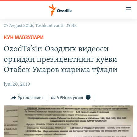
Линклар
Бош
мавзуларга
07 Avgust 2026, Toshkent vaqti: 09:42
ўтинг
OZODLIK SURISHTIRUVLARI
Асосий
КУН МАВЗУЛАРИ
OZODVIDEO
навигацияга
OzodTa’sir: Озодлик видеоси
ўтинг
OZODARXIV
ортидан президентнинг куёви
Қидиришга
ўтинг
Отабек Умаров жарима тўлади
На русском
Iyul 20, 2019
ИЖТИМОИЙ ТАРМОҚЛАР
Ўртоқлашинг
VPNсиз ўқиш
Озодлик бошқа тилларда