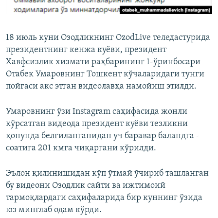
18 июль куни Озодликнинг OzodLive теледастурида
президентнинг кенжа куёви, президент
Хавфсизлик хизмати раҳбарининг 1-ўринбосари
Отабек Умаровнинг Тошкент кўчаларидаги тунги
пойгаси акс этган видеолавҳа намойиш этилди.
Умаровнинг ўзи Instagram саҳифасида жонли
кўрсатган видеода президент куёви тезликни
қонунда белгиланганидан уч баравар баландга -
соатига 201 кмга чиқаргани кўрилди.
Эълон қилинишидан кўп ўтмай ўчириб ташланган
бу видеони Озодлик сайти ва ижтимоий
тармоқлардаги саҳифаларида бир куннинг ўзида
юз минглаб одам кўрди.