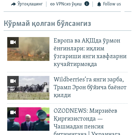
Ўртоқлашинг
VPNсиз ўқиш
Follow us
Кўрмай қолган бўлсангиз
Европа ва АҚШда ўрмон
ёнғинлари: иқлим
ўзгариши янги хавфларни
кучайтирмоқда
Wildberries’га янги зарба,
Трамп Эрон бўйича баёнот
қилди
OZODNEWS: Мирзиёев
Қирғизистонда —
Чашмадан пенсия
битимигача | Украинага