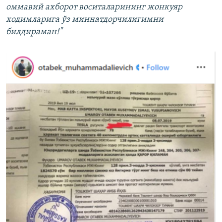
оммавий ахборот воситаларининг жонкуяр
ходимларига ўз миннатдорчилигимни
билдираман!"