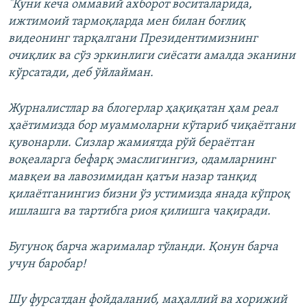
"Куни кеча оммавий ахборот воситаларида,
ижтимоий тармоқларда мен билан боғлиқ
видеонинг тарқалгани Президентимизнинг
очиқлик ва сўз эркинлиги сиёсати амалда эканини
кўрсатади, деб ўйлайман.
Журналистлар ва блогерлар ҳақиқатан ҳам реал
ҳаётимизда бор муаммоларни кўтариб чиқаётгани
қувонарли. Сизлар жамиятда рўй бераётган
воқеаларга бефарқ эмаслигингиз, одамларнинг
мавқеи ва лавозимидан қатъи назар танқид
қилаётганингиз бизни ўз устимизда янада кўпроқ
ишлашга ва тартибга риоя қилишга чақиради.
Бугуноқ барча жарималар тўланди. Қонун барча
учун баробар!
Шу фурсатдан фойдаланиб, маҳаллий ва хорижий