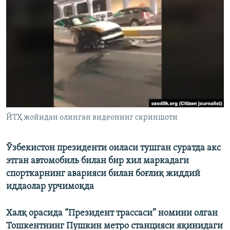
ЙТҲ жойидан олинган видеонинг скриншоти
Ўзбекистон президенти оиласи тушган суратда акс
этган автомобиль билан бир хил маркадаги
спорткарнинг аварияси билан боғлиқ жиддий
иддаолар урчимоқда
Халқ орасида “Президент трассаси” номини олган
Тошкентнинг Пушкин метро станцияси яқинидаги