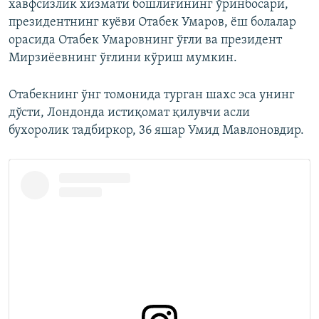
хавфсизлик хизмати бошлиғининг ўринбосари,
президентнинг куёви Отабек Умаров, ёш болалар
орасида Отабек Умаровнинг ўғли ва президент
Мирзиёевнинг ўғлини кўриш мумкин.
Отабекнинг ўнг томонида турган шахс эса унинг
дўсти, Лондонда истиқомат қилувчи асли
бухоролик тадбиркор, 36 яшар Умид Мавлоновдир.