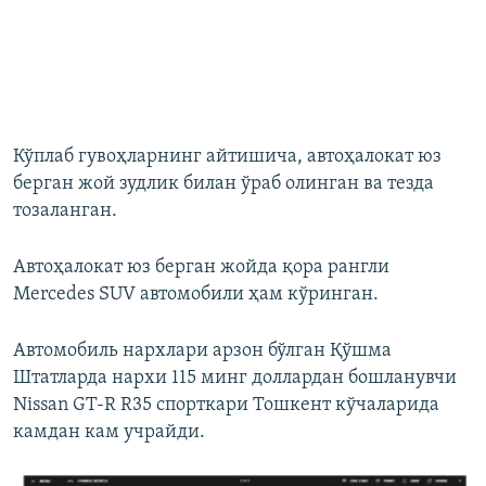
Кўплаб гувоҳларнинг айтишича, автоҳалокат юз
берган жой зудлик билан ўраб олинган ва тезда
тозаланган.
Автоҳалокат юз берган жойда қора рангли
Mercedes SUV автомобили ҳам кўринган.
Автомобиль нархлари арзон бўлган Қўшма
Штатларда нархи 115 минг доллардан бошланувчи
Nissan GT-R R35 спорткари Тошкент кўчаларида
камдан кам учрайди.