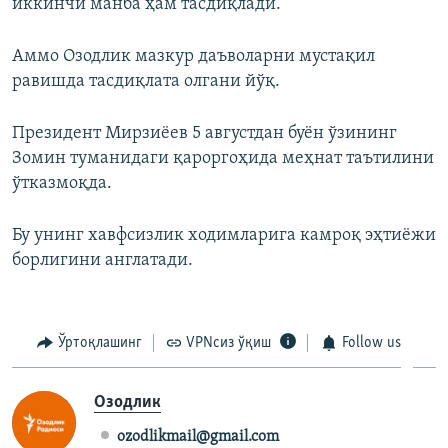
иккинчи манба ҳам тасдиқлади.
Аммо Озодлик мазкур даъволарни мустақил
равишда тасдиқлата олгани йўқ.
Президент Мирзиёев 5 августдан буён ўзининг
Зомин туманидаги қароргоҳида меҳнат таътилини
ўтказмоқда.
Бу унинг хавфсизлик ходимларига камроқ эҳтиёжи
борлигини англатади.
Ўртоқлашинг
VPNсиз ўқиш
Follow us
Озодлик
ozodlikmail@gmail.com