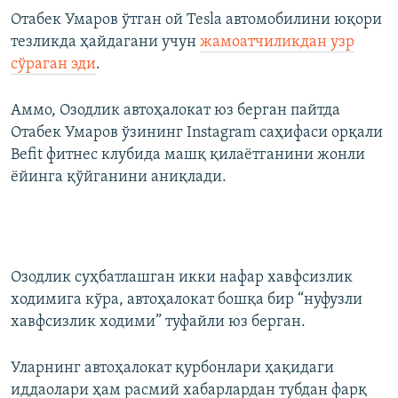
Отабек Умаров ўтган ой Tesla автомобилини юқори
тезликда ҳайдагани учун
жамоатчиликдан узр
сўраган эди
.
Аммо, Озодлик автоҳалокат юз берган пайтда
Отабек Умаров ўзининг Instagram саҳифаси орқали
Befit фитнес клубида машқ қилаётганини жонли
ёйинга қўйганини аниқлади.
Озодлик суҳбатлашган икки нафар хавфсизлик
ходимига кўра, автоҳалокат бошқа бир “нуфузли
хавфсизлик ходими” туфайли юз берган.
Уларнинг автоҳалокат қурбонлари ҳақидаги
иддаолари ҳам расмий хабарлардан тубдан фарқ