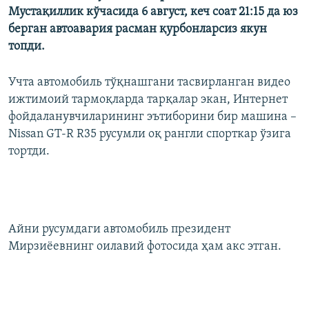
Мустақиллик кўчасида 6 август, кеч соат 21:15 да юз
берган автоавария расман қурбонларсиз якун
топди.
Учта автомобиль тўқнашгани тасвирланган видео
ижтимоий тармоқларда тарқалар экан, Интернет
фойдаланувчиларининг эътиборини бир машина –
Nissan GT-R R35 русумли оқ рангли спорткар ўзига
тортди.
Айни русумдаги автомобиль президент
Мирзиёевнинг оилавий фотосида ҳам акс этган.