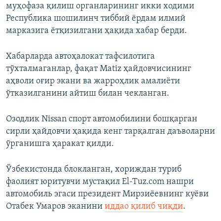
муҳофаза қилиш органларининг икки ходими
Республика шошилинч тиббий ёрдам илмий
марказига ётқизилгани ҳақида хабар берди.
Хабарларда автоҳалокат тафсилотига
тўхталмаганлар, фақат Matiz ҳайдовчисининг
аҳволи оғир экани ва жарроҳлик амалиёти
ўтказилганини айтиш билан чекланган.
Озодлик Nissan спорт автомобилини бошқарган
cирли ҳайдовчи ҳақида кенг тарқалган даъволарни
ўрганишга ҳаракат қилди.
Ўзбекистонда блокланган, хориждан туриб
фаолият юритувчи мустақил El-Tuz.com нашри
автомобиль эгаси президент Мирзиёевнинг куёви
Отабек Умаров эканини
иддао қилиб чиқди
.