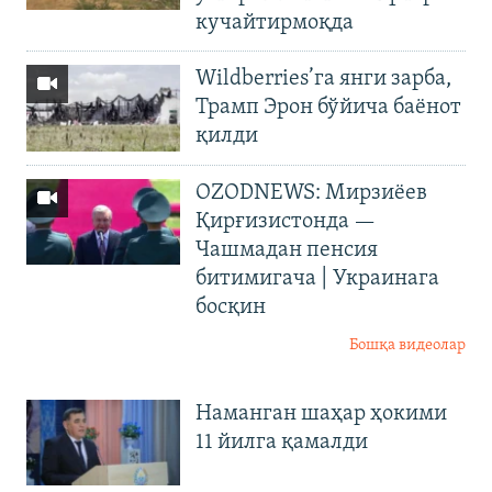
кучайтирмоқда
Wildberries’га янги зарба,
Трамп Эрон бўйича баёнот
қилди
OZODNEWS: Мирзиёев
Қирғизистонда —
Чашмадан пенсия
битимигача | Украинага
босқин
Бошқа видеолар
Наманган шаҳар ҳокими
11 йилга қамалди