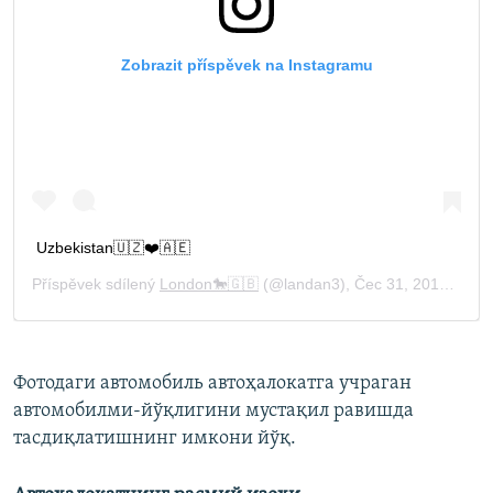
Фотодаги автомобиль автоҳалокатга учраган
автомобилми-йўқлигини мустақил равишда
тасдиқлатишнинг имкони йўқ.