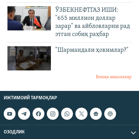
ЎЗБЕКНЕФТГАЗ ИШИ:
"655 миллион доллар
зарар" ва айбловларни рад
этган собиқ раҳбар
"Шармандали ҳокимлар?"
Бошқа мақолалар
ИЖТИМОИЙ ТАРМОҚЛАР
ОЗОДЛИК