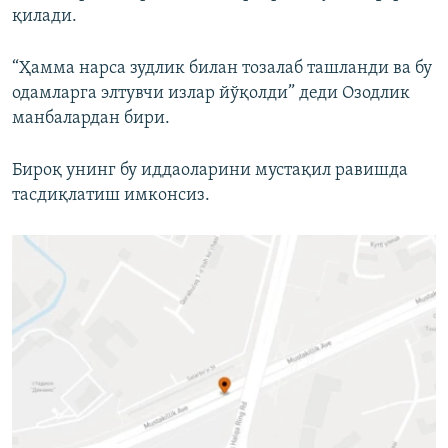
қилади.
“Ҳамма нарса зудлик билан тозалаб ташланди ва бу
одамларга элтувчи излар йўқолди” деди Озодлик
манбалардан бири.
Бироқ унинг бу иддаоларини мустақил равишда
тасдиқлатиш имконсиз.