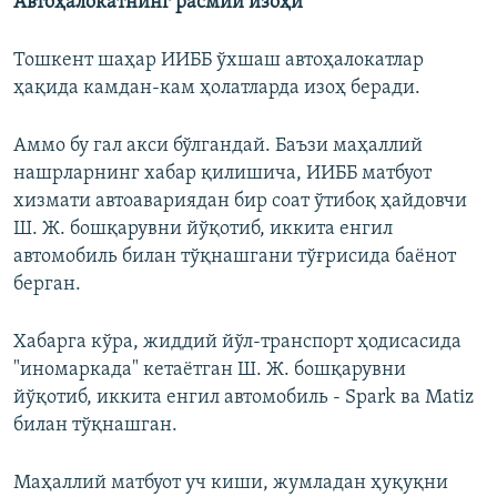
Автоҳалокатнинг расмий изоҳи
Тошкент шаҳар ИИББ ўхшаш автоҳалокатлар
ҳақида камдан-кам ҳолатларда изоҳ беради.
Аммо бу гал акси бўлгандай. Баъзи маҳаллий
нашрларнинг хабар қилишича, ИИББ матбуот
хизмати автоавариядан бир соат ўтибоқ ҳайдовчи
Ш. Ж. бошқарувни йўқотиб, иккита енгил
автомобиль билан тўқнашгани тўғрисида баёнот
берган.
Хабарга кўра, жиддий йўл-транспорт ҳодисасида
"иномаркада" кетаётган Ш. Ж. бошқарувни
йўқотиб, иккита енгил автомобиль - Spark ва Matiz
билан тўқнашган.
Маҳаллий матбуот уч киши, жумладан ҳуқуқни