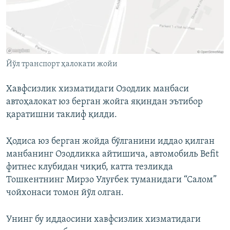
Йўл транспорт ҳалокати жойи
Хавфсизлик хизматидаги Озодлик манбаси
автоҳалокат юз берган жойга яқиндан эътибор
қаратишни таклиф қилди.
Ҳодиса юз берган жойда бўлганини иддао қилган
манбанинг Озодликка айтишича, автомобиль Befit
фитнес клубидан чиқиб, катта тезликда
Тошкентнинг Мирзо Улуғбек туманидаги “Салом”
чойхонаси томон йўл олган.
Унинг бу иддаосини хавфсизлик хизматидаги