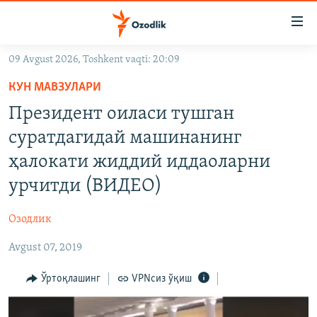
Линклар
Бош
мавзуларга
09 Avgust 2026, Toshkent vaqti: 20:09
ўтинг
OZODLIK SURISHTIRUVLARI
Асосий
КУН МАВЗУЛАРИ
OZODVIDEO
навигацияга
Президент оиласи тушган
ўтинг
OZODARXIV
суратдагидай машинанинг
Қидиришга
ўтинг
ҳалокати жиддий иддаоларни
На русском
урчитди (ВИДЕО)
ИЖТИМОИЙ ТАРМОҚЛАР
Озодлик
Avgust 07, 2019
Ўртоқлашинг
VPNсиз ўқиш
Озодлик бошқа тилларда