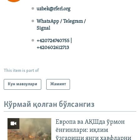
uzbek@rferl.org
WhatsApp / Telegram /
Signal
+420724740755 |
+420602612713
This item is part of
Кун мавзулари
Жамият
Кўрмай қолган бўлсангиз
Европа ва АҚШда ўрмон
ёнғинлари: иқлим
ўзгариши янги хавфларни