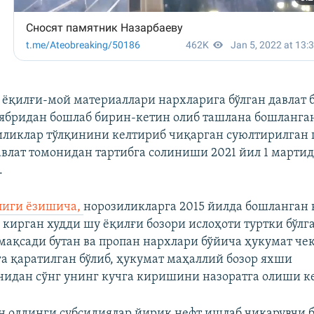
 ёқилғи-мой материаллари нархларига бўлган давлат
тябридан бошлаб бирин-кетин олиб ташлана бошланга
иликлар тўлқинини келтириб чиқарган суюлтирилган 
влат томонидан тартибга солиниши 2021 йил 1 мартид
.
тлиги ёзишича,
норозиликларга 2015 йилда бошланган 
 кирган худди шу ёқилғи бозори ислоҳоти туртки бўлга
мақсади бутан ва пропан нархлари бўйича ҳукумат че
а қаратилган бўлиб, ҳукумат маҳаллий бозор яхши
идан сўнг унинг кучга киришини назоратга олиши ке
ан олдинги субсидиялар йирик нефт ишлаб чиқарувчи 