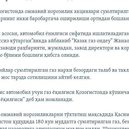
зоғистонда оммавий норозилик акциялари суюлтирилг
арнинг икки баробаргача оширилиши ортидан бошлан
и асосан, автомобил ёнилғиси сифатида ишлатиладига
ссиз кўтарган”ликда айбланиб “Казак газ ондеу” Жана
заводи раҳбарияти, жумладан, завод директори ва ко
до бўлими бошлиғи ҳибсга олинди.
ийлар суюлтирилган газ нархи бозордаги талаб ва так
 мос тарзда сотилишини айтиб келган.
ис автомобил учун газ ёқилғиси Қозоғистонда кўпинч
 ёқилғиси” деб ҳам номланади.
н оммавий норозиликларни тўхтатиш мақсадида Қаси
истон ҳудудида 180 кун муддатга суюлтирилган газ, бе