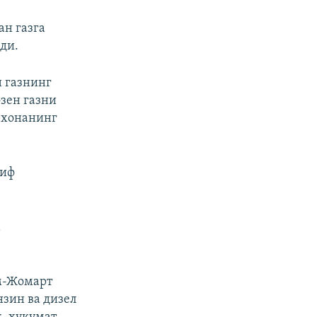
ан газга
ди.
н газнинг
озен газни
рхонанинг
лиф
а
м-Жомарт
нзин ва дизел