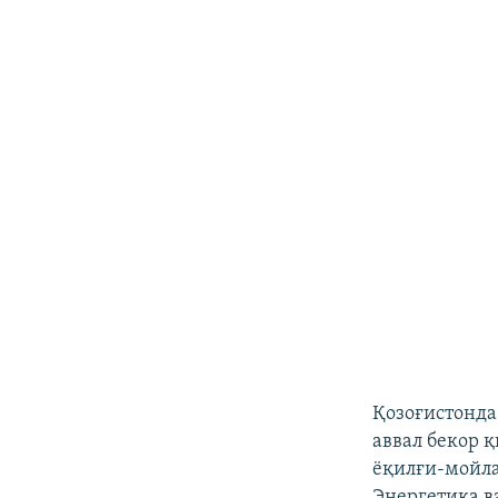
Қозоғистонда
аввал бекор 
ёқилғи-мойла
Энергетика в