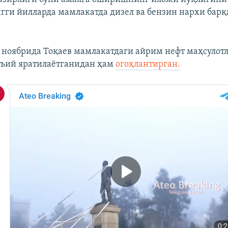
гги йилларда мамлакатда дизел ва бензин нархи бар
 ноябрида Тоқаев мамлакатдаги айрим нефт маҳсулот
нъий яратилаётганидан ҳам
огоҳлантирган.