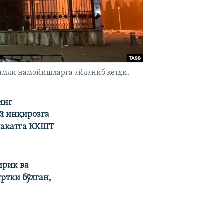
амли намойишларга айланиб кетди.
инг
й инқирозга
млакатга КХШТ
ирик ва
ртки бўлган,