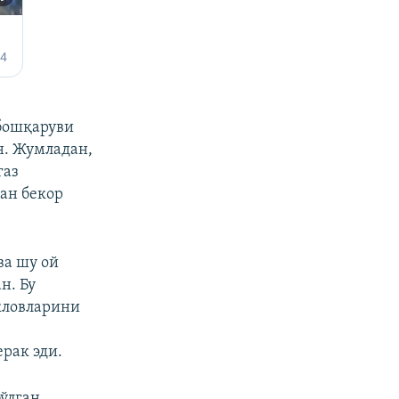
 бошқаруви
н. Жумладан,
газ
ан бекор
ва шу ой
н. Бу
кловларини
рак эди.
бўлган