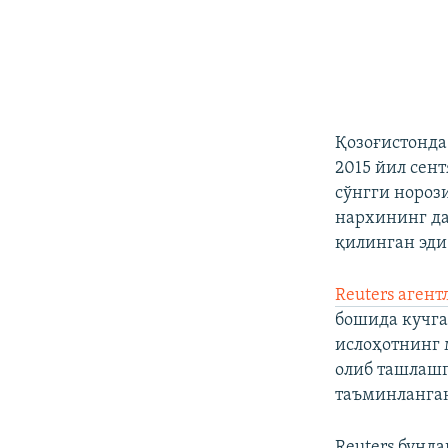
Қозоғистонда
2015 йил сен
сўнгги нороз
нархининг да
қилинган эди
Reuters аген
бошида кучга
ислоҳотнинг 
олиб ташлашг
таъминланган
Reuters бунд