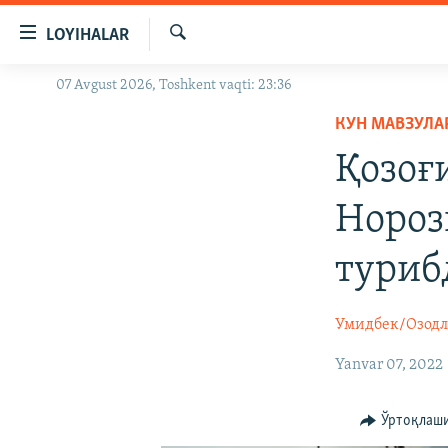
Линклар
LOYIHALAR
Бош
мавзуларга
Излаш
07 Avgust 2026, Toshkent vaqti: 23:36
OZODLIK SURISHTIRUVLARI
ўтинг
Асосий
КУН МАВЗУЛА
OZODVIDEO
навигацияга
Қозоғи
OZODARXIV
ўтинг
Қидиришга
Нороз
ўтинг
туриб
Умидбек/Озод
Yanvar 07, 2022
Ўртоқлаш