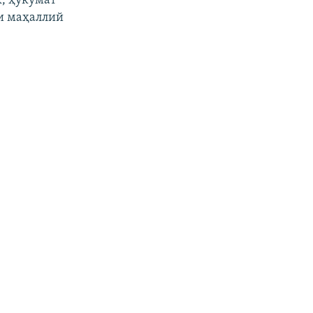
, ҳукумат
ни маҳаллий