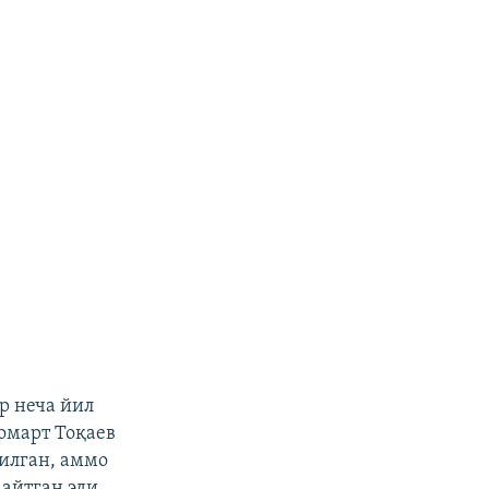
р неча йил
омарт Тоқаев
илган, аммо
айтган эди.