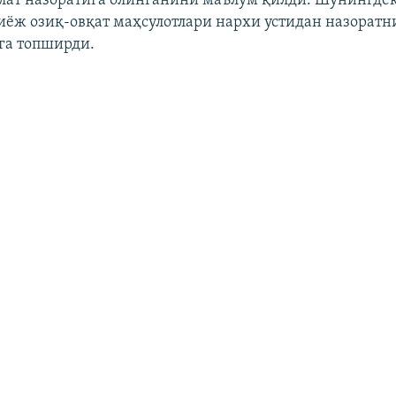
лат назоратига олинганини маълум қилди. Шунингдек
иёж озиқ-овқат маҳсулотлари нархи устидан назорат
га топширди.