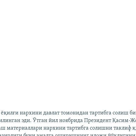
 ёқилғи нархини давлат томонидан тартибга солиш би
қилинган эди. Ўтган йил ноябрида Президент Қасим-Ж
ш материаллари нархини тартибга солишни таклиф қ
азирлиги буни амалга оширишнинг иложи йўқлигини 