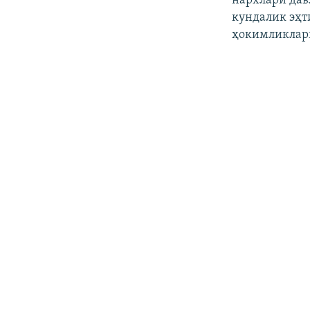
нархлари дав
кундалик эҳт
ҳокимликлар