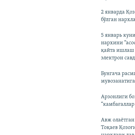
2 январда Қо
бўлган нархл
5 январь кун
нархини “асо
қайта ишлаш 
электрон сав
Бунгача расм
мувозанатига
Арзонлиги бо
“камбағаллар
Авж олаётга
Тоқаев Қозоғ