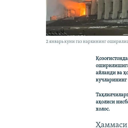
2 январь куни газ нархининг оширили
Қозоғистонда
оширилишига
айланди ва ҳ
кучларининг
Таҳлилчиларг
аҳолиси нисб
холос.
Ҳаммаси 