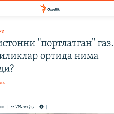
РИ
стонни "портлатган" газ.
иликлар ортида нима
ди?
лик
инг
VPNсиз ўқиш