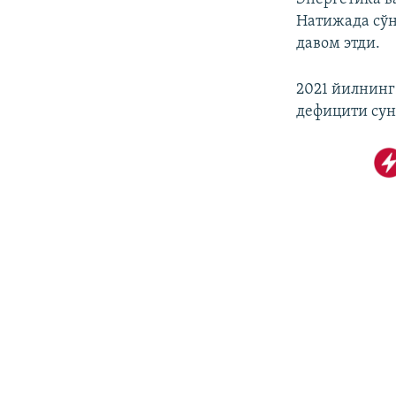
Натижада сўн
давом этди.
2021 йилнинг
дефицити су