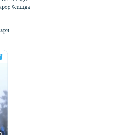
қарор ўсишда
лари