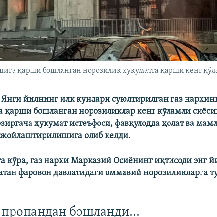
шига қарши бошланган норозилик ҳукуматга қарши кенг қўл
 Янги йилнинг илк кунлари суюлтирилган газ нархин
 қарши бошланган норозиликлар кенг кўламли сиёси
озиргача ҳукумат истеъфоси, фавқулодда ҳолат ва ма
 жойлаштирилишига олиб келди.
а кўра, газ нархи Марказий Осиёнинг иқтисоди энг й
атан фаровон давлатидаги оммавий норозиликларга ту
пропандан бошланди...