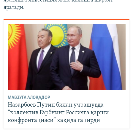
яратишга инвестиция жалб қилишга шароит
яратади.
МАВЗУГА АЛОҚАДОР
Назарбоев Путин билан учрашувда
“коллектив Ғарбнинг Россияга қарши
конфронтацияси” ҳақида гапирди