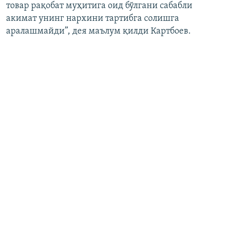
товар рақобат муҳитига оид бўлгани сабабли
акимат унинг нархини тартибга солишга
аралашмайди”, дея маълум қилди Картбоев.