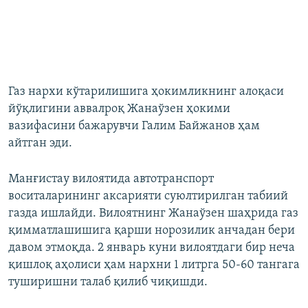
Газ нархи кўтарилишига ҳокимликнинг алоқаси
йўқлигини аввалроқ Жанаўзен ҳокими
вазифасини бажарувчи Галим Байжанов ҳам
айтган эди.
Манғистау вилоятида автотранспорт
воситаларининг аксарияти суюлтирилган табиий
газда ишлайди. Вилоятнинг Жанаўзен шаҳрида газ
қимматлашишига қарши норозилик анчадан бери
давом этмоқда. 2 январь куни вилоятдаги бир неча
қишлоқ аҳолиси ҳам нархни 1 литрга 50-60 тангага
туширишни талаб қилиб чиқишди.