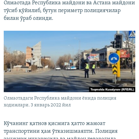
Олмаотада Республика майдони ва Астана майдони
тўсиб қўйилиб, бутун периметр полициячилар
билан ўраб олинди.
Олмаотадаги Республика майдони ëнида полиция
ходимлари. 3 январь 2022 йил
Кўчанинг қатнов қисмига ҳатто жамоат
транспортини ҳам ўтказишмаяпти. Полиция