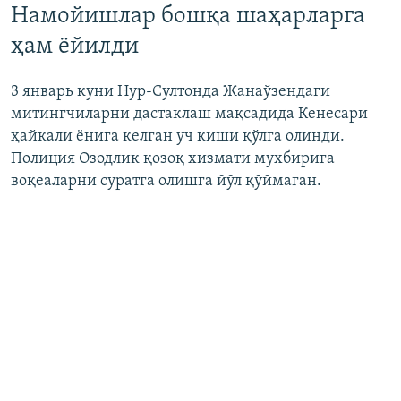
Намойишлар бошқа шаҳарларга
ҳам ёйилди
3 январь куни Нур-Султонда Жанаўзендаги
митингчиларни дастаклаш мақсадида Кенесари
ҳайкали ёнига келган уч киши қўлга олинди.
Полиция Озодлик қозоқ хизмати мухбирига
воқеаларни суратга олишга йўл қўймаган.