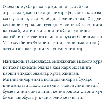
Озодлик мухбири хабар қилишича, ҳайкал
атрофида ҳамон полициячилар кўп, автозаклар ва
махсус автобуслар турибди. Полициячилар Озодлик
мухбири журналист гувоҳномасини кўрсатганига
қарамай, митингчиларнинг қўлга олиниши
жараёнини тасвирга олишига рухсат беришмаган.
Улар мухбирга ўзларини таништиришмаган ва ўз
хатти-ҳаракаларини тушунтирмаганлар.
Ижтимоий тармоқларда ёйинланган видеога кўра,
пойтахт акимати олдида ҳам нарх ошганига
қарши чиққан одамлар қўлга олинган.
Митингчилар ёнига полициячилар ва фуқаро
кийимидаги шахслар келиб, “ноқонуний йиғин”
бўлаётганини айтишган, кейинроқ эса уларни куч
билан автобусга ўтқизиб, олиб кетишган.