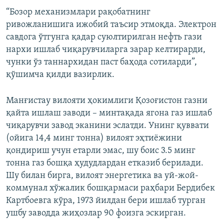
“Бозор механизмлари рақобатнинг
ривожланишига ижобий таъсир этмоқда. Электрон
савдога ўтгунга қадар суюлтирилган нефть гази
нархи ишлаб чиқарувчиларга зарар келтирарди,
чунки ўз таннархидан паст баҳода сотиларди”,
қўшимча қилди вазирлик.
Манғистау вилояти ҳокимлиги Қозоғистон газни
қайта ишлаш заводи – минтақада ягона газ ишлаб
чиқарувчи завод эканини эслатди. Унинг қуввати
(ойига 14,4 минг тонна) вилоят эҳтиёжини
қондириш учун етарли эмас, шу боис 3.5 минг
тонна газ бошқа ҳудудлардан етказиб берилади.
Шу билан бирга, вилоят энергетика ва уй-жой-
коммунал хўжалик бошқармаси раҳбари Бердибек
Картбоевга кўра, 1973 йилдан бери ишлаб турган
ушбу заводда жиҳозлар 90 фоизга эскирган.