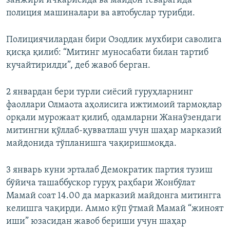
занжири ичкарисида ва майдон теварагида
полиция машиналари ва автобуслар турибди.
Полициячилардан бири Озодлик мухбири саволига
қисқа қилиб: “Митинг муносабати билан тартиб
кучайтирилди”, деб жавоб берган.
2 январдан бери турли сиёсий гуруҳларнинг
фаоллари Олмаота аҳолисига ижтимоий тармоқлар
орқали мурожаат қилиб, одамларни Жанаўзендаги
митингни қўллаб-қувватлаш учун шаҳар марказий
майдонида тўпланишга чақиришмоқда.
3 январь куни эрталаб Демократик партия тузиш
бўйича ташаббускор гуруҳ раҳбари Жонбўлат
Мамай соат 14.00 да марказий майдонга митингга
келишга чақирди. Аммо кўп ўтмай Мамай “жиноят
иши” юзасидан жавоб бериши учун шаҳар