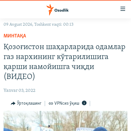
Линклар
Бош
мавзуларга
09 Avgust 2026, Toshkent vaqti: 00:13
ўтинг
OZODLIK SURISHTIRUVLARI
Асосий
МИНТАҚА
OZODVIDEO
навигацияга
Қозоғистон шаҳарларида одамлар
ўтинг
OZODARXIV
газ нархининг кўтарилишига
Қидиришга
ўтинг
қарши намойишга чиқди
На русском
(ВИДЕО)
ИЖТИМОИЙ ТАРМОҚЛАР
Yanvar 03, 2022
Ўртоқлашинг
VPNсиз ўқиш
Озодлик бошқа тилларда