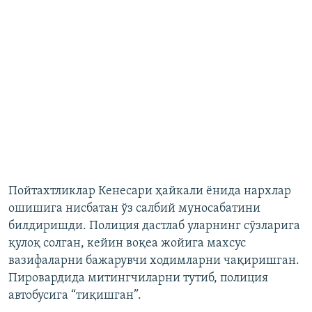
Пойтахтликлар Кенесари ҳайкали ёнида нархлар
ошишига нисбатан ўз салбий муносабатини
билдиришди. Полиция дастлаб уларнинг сўзларига
қулоқ солган, кейин воқеа жойига махсус
вазифаларни бажарувчи ходимларни чақиришган.
Пировардида митингчиларни тутиб, полиция
автобусига “тиқишган”.