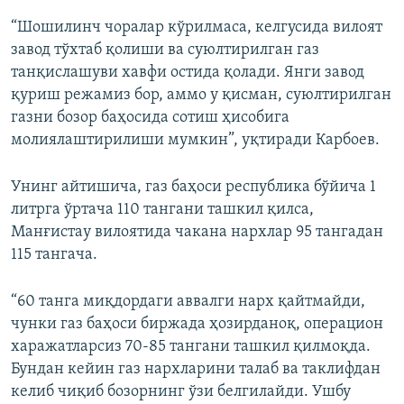
“Шошилинч чоралар кўрилмаса, келгусида вилоят
завод тўхтаб қолиши ва суюлтирилган газ
танқислашуви хавфи остида қолади. Янги завод
қуриш режамиз бор, аммо у қисман, суюлтирилган
газни бозор баҳосида сотиш ҳисобига
молиялаштирилиши мумкин”, уқтиради Карбоев.
Унинг айтишича, газ баҳоси республика бўйича 1
литрга ўртача 110 тангани ташкил қилса,
Манғистау вилоятида чакана нархлар 95 тангадан
115 тангача.
“60 танга миқдордаги аввалги нарх қайтмайди,
чунки газ баҳоси биржада ҳозирданоқ, операцион
харажатларсиз 70-85 тангани ташкил қилмоқда.
Бундан кейин газ нархларини талаб ва таклифдан
келиб чиқиб бозорнинг ўзи белгилайди. Ушбу