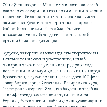
Жанаўзен шаҳри ва Манғистау вилоятида юзлаб
одамлар суюлтирилган газ нархи ошганига қарши
норозилик билдираётгани манзарасида вилоят
акимати ва Қозоғистон энергетика вазирлиги
баёнот билан чиқди. Расмийлар ёқилғи
қимматлашувини бозордаги вазият ва талаб
ортиши билан изоҳламоқда.
Хусусан, вазирлик мамлакатда суюлтирилган газ
истеъмоли йил сайин ўсаётганини, ишлаб
чиқариш ҳажми эса ўтган йиллар даражасида
қолаётганини маълум қилган. 2022 йил 1 январдан
Қозоғистонда суюлтирилган газ савдоси 100 фоиз
товар биржаларига ўтказилди. Вазирликка кўра,
“электрон тижоратга ўтиш газ баҳосини талаб ва
таклиф асосида мувозанатда тутишга имкон
беради”, бу эса янги ишлаб чиқариш қувватларини