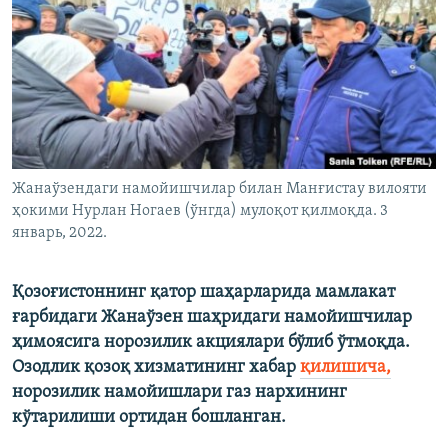
Жанаўзендаги намойишчилар билан Манғистау вилояти
ҳокими Нурлан Ногаев (ўнгда) мулоқот қилмоқда. 3
январь, 2022.
Қозоғистоннинг қатор шаҳарларида мамлакат
ғарбидаги Жанаўзен шаҳридаги намойишчилар
ҳимоясига норозилик акциялари бўлиб ўтмоқда.
Озодлик қозоқ хизматининг хабар
қилишича,
норозилик намойишлари газ нархининг
кўтарилиши ортидан бошланган.