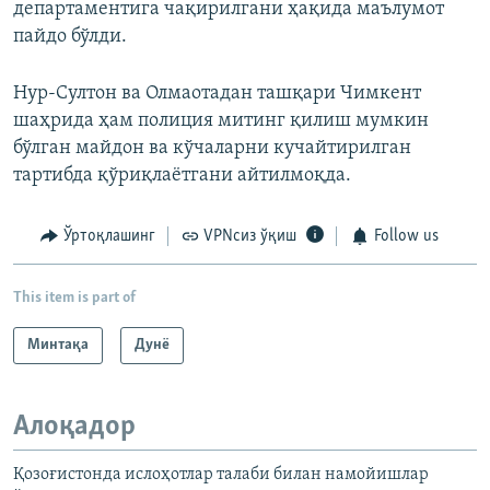
департаментига чақирилгани ҳақида маълумот
пайдо бўлди.
Нур-Султон ва Олмаотадан ташқари Чимкент
шаҳрида ҳам полиция митинг қилиш мумкин
бўлган майдон ва кўчаларни кучайтирилган
тартибда қўриқлаётгани айтилмоқда.
Ўртоқлашинг
VPNсиз ўқиш
Follow us
This item is part of
Минтақа
Дунë
Алоқадор
Қозоғистонда ислоҳотлар талаби билан намойишлар