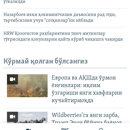
ўтказилди
Назарбоев икки ҳокимиятчилик даъвосини рад этди,
тартибсизлик учун “сотқинлар”ни айблади
HRW Қозоғистон раҳбариятини тинч митинглар
тўғрисидаги қонунларни қайта кўриб чиқишга чақирди
Кўрмай қолган бўлсангиз
Европа ва АҚШда ўрмон
ёнғинлари: иқлим
ўзгариши янги хавфларни
кучайтирмоқда
Wildberries’га янги зарба,
Трамп Эрон бўйича баёнот