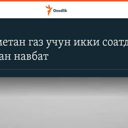
тан газ учун икки соат
ан навбат