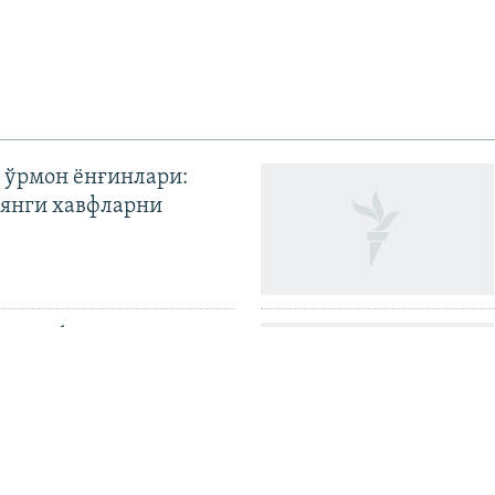
 ўрмон ёнғинлари:
янги хавфларни
ги зарба, Трамп Эрон
илди