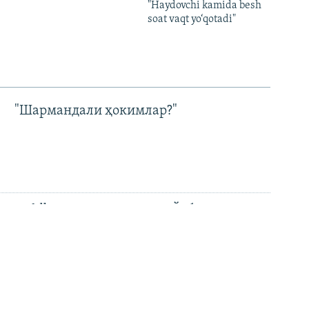
"Haydovchi kamida besh
soat vaqt yo‘qotadi"
"Шармандали ҳокимлар?"
Wildberries муаммолари Ўзбекистон
ҳукумати даражасига чиқди