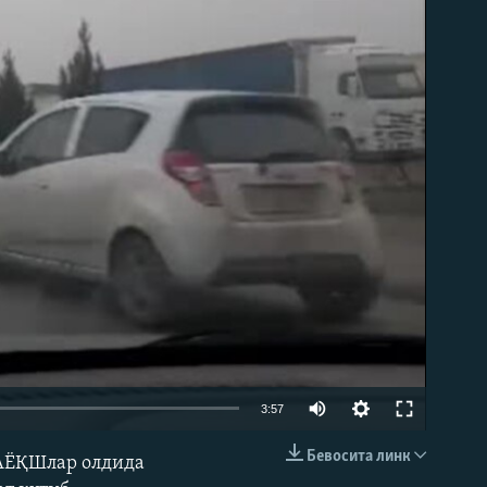
д эмас
3:57
Бевосита линк
 АËҚШлар олдида
КИРИТИШ (EMBED)