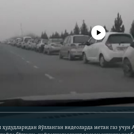
Айни дамда медиа-манба мавжу
 ҳудудларидан йўлланган видеоларда метан газ учун