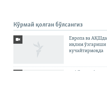
На русском
Кўрмай қолган бўлсангиз
ИЖТИМОИЙ ТАРМОҚЛАР
Европа ва АҚШда
иқлим ўзгариши 
кучайтирмоқда
Озодлик бошқа тилларда
Wildberries’га ян
бўйича баёнот қ