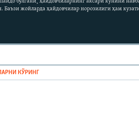
 пайдо бўлгани¸ ҳайдовчиларнинг аксари кунини навб
ан. Баъзи жойларда ҳайдовчилар норозилиги ҳам кузат
ЛАРНИ КЎРИНГ