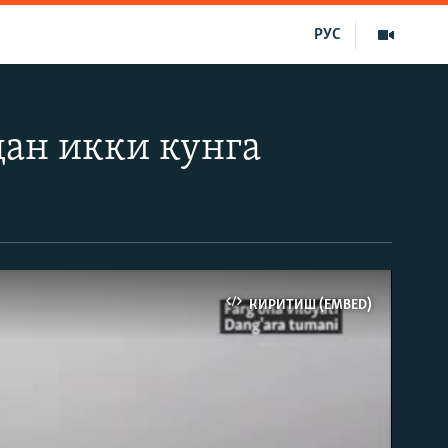
РУС
дан икки кунга
КИРИТИШ (EMBED)