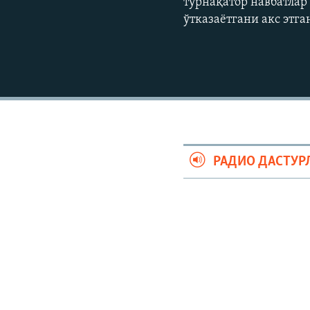
турнақатор навбатлар
ўтказаëтгани акс этг
РАДИО ДАСТУР