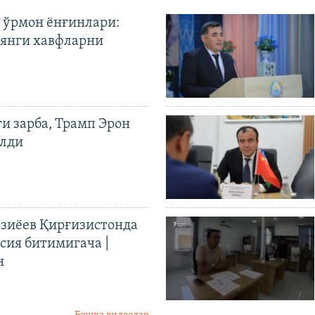
 ўрмон ёнғинлари:
янги хавфларни
ги зарба, Трамп Эрон
илди
иёев Қирғизистонда
ия битимигача |
н