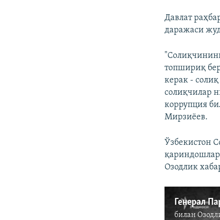
Давлат раҳба
даражаси жу
"Солиқчининг
топшириқ бер
керак - соли
солиқчилар н
коррупция би
Мирзиёев.
Ўзбекистон С
қариндошлари
Озодлик хаба
билан
Озодл