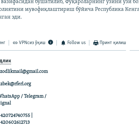
 вазифасидан бўшатилиб, Фуқароларнинг ўзини ўзи 
аолиятини мувофиқлаштириш бўйича Республика Кенг
нган эди.
инг
VPNсиз ўқиш
Follow us
Принт қилиш
длик
zodlikmail@gmail.com
zbek@rferl.org
hatsApp / Telegram /
ignal
420724740755 |
420602612713