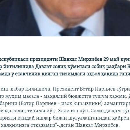
еспубликаси президенти Шавкат Мирзиёев 29 май кун
р йиғилишида Давлат солиқ қўмитаси собиқ раҳбари 
мда у етакчилик қилган тизимдаги аҳвол ҳақида гапи
инг хабар қилишича, Президент Ботир Парпиев тўғри
бир муҳим масала - маҳаллий бюджетга тушум ҳажми. 
барини (Ботир Парпиев – изоҳ kun.uzники) алмашти
 бизда солиқ тизими йўқ. Ҳали иш кўп. Солиқда ҳам кў
барияти қандай ишлар билан шуғулланганидан ҳайрон
 халқимизга етказамиз"-.деган Шавкат Мирзиёев.