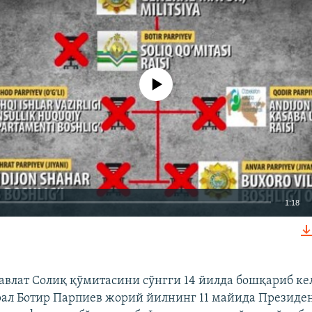
Айни дамда медиа-манба мавжуд эмас
1:18
КИРИТИШ (EMBED)
авлат Солиқ қўмитасини сўнгги 14 йилда бошқариб ке
рал Ботир Парпиев жорий йилнинг 11 майида Президе