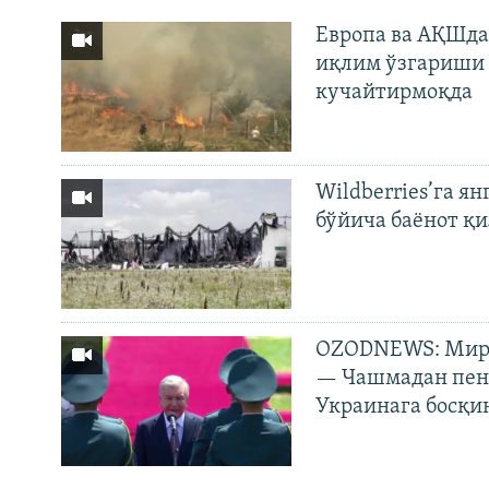
Европа ва АҚШда
иқлим ўзгариши 
кучайтирмоқда
Wildberries’га ян
бўйича баёнот қ
OZODNEWS: Мирз
— Чашмадан пенс
Украинага босқи