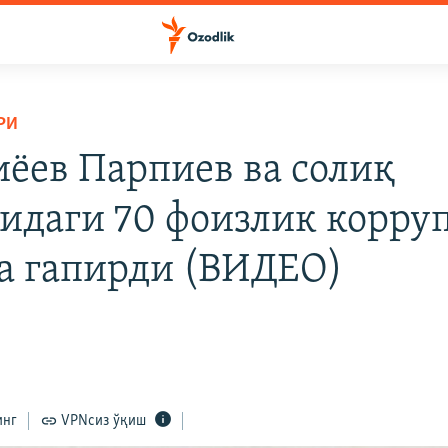
РИ
ёев Парпиев ва солиқ
идаги 70 фоизлик корру
а гапирди (ВИДЕО)
инг
VPNсиз ўқиш