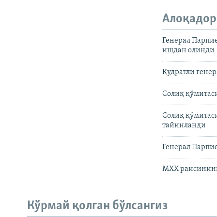
Алоқадор
Генерал Парпие
ишдан олинди
Қудратли гене
Солиқ қўмитаси
Солиқ қўмитаси
тайинланди
Генерал Парпи
МХХ раисининг
Кўрмай қолган бўлсангиз