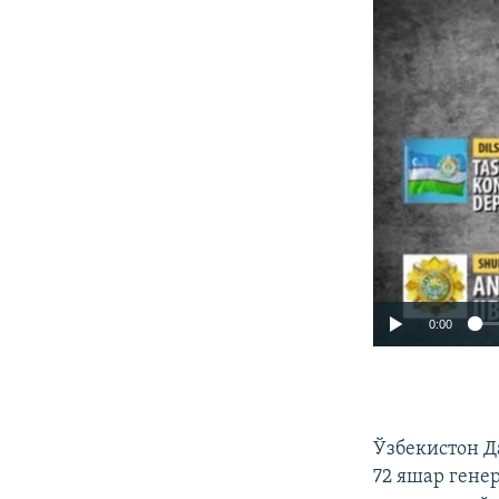
0:00
Ўзбекистон Д
72 яшар гене