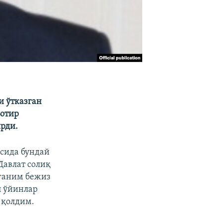
и ўтказган
Ботир
рди.
сида бундай
Давлат солиқ
рганим бежиз
п ўйинлар
 қолдим.