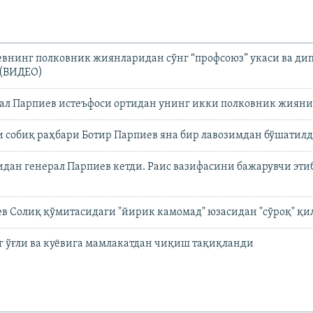
внинг полковник жиянларидан сўнг “профсоюз” укаси ва дип
 (ВИДЕО)
рал Парпиев истеъфоси ортидан унинг икки полковник жиян
 собиқ раҳбари Ботир Парпиев яна бир лавозимдан бўшатил
дан генерал Парпиев кетди. Раис вазифасини бажарувчи эти
ев Солиқ қўмитасидаги "йирик камомад" юзасидан "сўроқ" қ
 ўғли ва куёвига мамлакатдан чиқиш тақиқланди