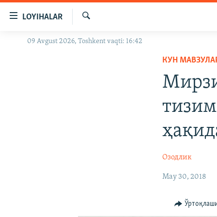
Линклар
LOYIHALAR
Бош
мавзуларга
Излаш
09 Avgust 2026, Toshkent vaqti: 16:42
OZODLIK SURISHTIRUVLARI
ўтинг
Асосий
КУН МАВЗУЛА
OZODVIDEO
навигацияга
Мирзи
OZODARXIV
ўтинг
Қидиришга
тизим
ўтинг
ҳақид
Озодлик
May 30, 2018
Ўртоқлаш