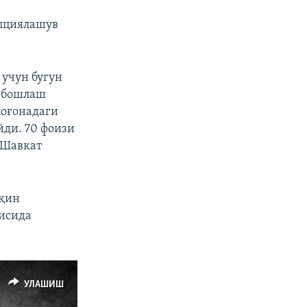
упциялашув
 учун бугун
н бошлаш
поғонадаги
ди. 70 фоизи
 Шавкат
яқин
рисида
УЛАШИШ