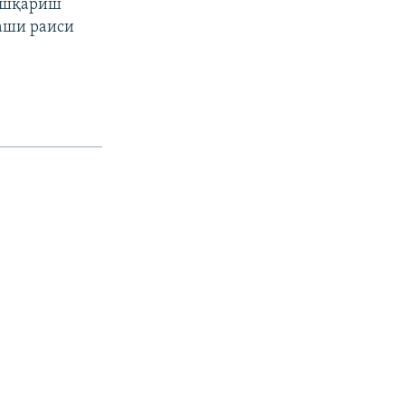
бошқариш
аши раиси
px
Кенглиги