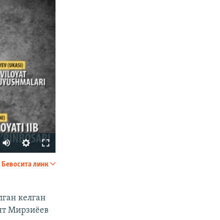
Бевосита линк
УЛАШИШ
лган келган
нт Мирзиёев