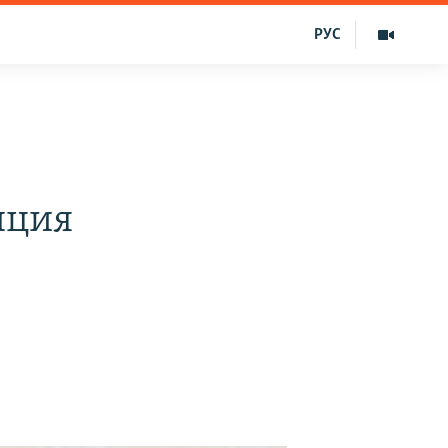
РУС
пция