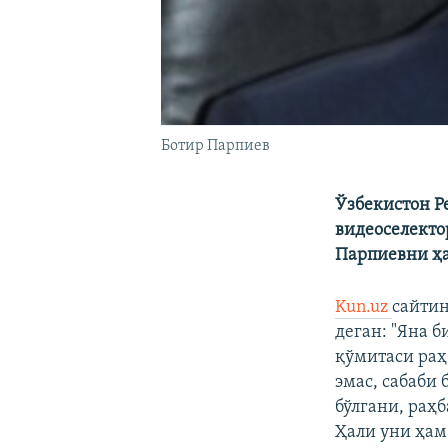
Ботир Парпиев
Ўзбекистон Р
видеоселекто
Парпиевни ҳа
Kun.uz
сайтин
деган: "Яна 
қўмитаси раҳ
эмас, сабаби
бўлгани, раҳ
Ҳали уни ҳам