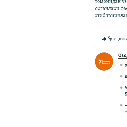
томонидан ўз
органлари ф
этиб тайинла
Ўртоқлаш
Озо
o
u
W
S
+
+