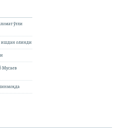
ломат ўғли
и ишдан олинди
ди
б Мусаев
илинмоқда