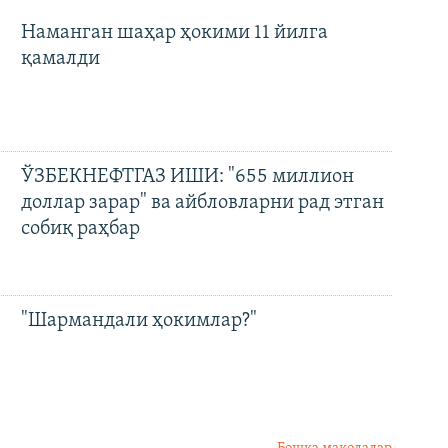
Наманган шаҳар ҳокими 11 йилга
қамалди
ЎЗБЕКНЕФТГАЗ ИШИ: "655 миллион
доллар зарар" ва айбловларни рад этган
собиқ раҳбар
"Шармандали ҳокимлар?"