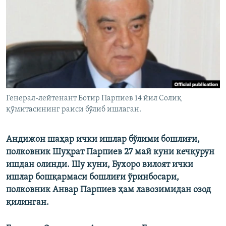
Генерал-лейтенант Ботир Парпиев 14 йил Солиқ
қўмитасининг раиси бўлиб ишлаган.
Андижон шаҳар ички ишлар бўлими бошлиғи,
полковник Шуҳрат Парпиев 27 май куни кечқурун
ишдан олинди. Шу куни, Бухоро вилоят ички
ишлар бошқармаси бошлиғи ўринбосари,
полковник Анвар Парпиев ҳам лавозимидан озод
қилинган.