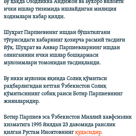
Бу ҳақда Озодликка Андижон ва Бухоро вилояти
ички ишлар тизимида ишлайдиган милиция
ходимлари хабар қилди.
Шуҳрат Парпиевнинг ишдан бўшатилгани
тўғрисидаги хабарнинг ҳозирча расмий тасдиғи
йўқ. Шуҳрат ва Анвар Парпиевларнинг ишдан
олинганини ички ишлар бошқармаси
мулозимлари томонидан тасдиқланди.
Бу икки мулозим яқинда Солиқ қўмитаси
раҳбарлигидан кетган Ўзбекистон Солиқ
қўмитасининг собиқ раиси Ботир Парпиевнинг
жиянларидир.
Ботир Парпиев эса Ўзбекистон Миллий хавфсизлик
хизматига 1995 йилдан 23 давомида раислик
қилган Рустам Иноятовнинг
қудасидир.