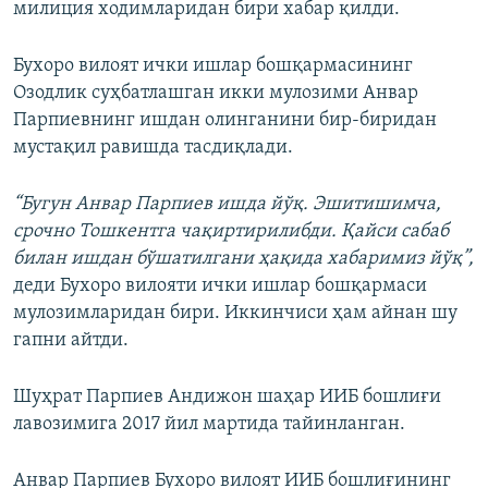
милиция ходимларидан бири хабар қилди.
Бухоро вилоят ички ишлар бошқармасининг
Озодлик суҳбатлашган икки мулозими Анвар
Парпиевнинг ишдан олинганини бир-биридан
мустақил равишда тасдиқлади.
“Бугун Анвар Парпиев ишда йўқ. Эшитишимча,
срочно Тошкентга чақиртирилибди. Қайси сабаб
билан ишдан бўшатилгани ҳақида хабаримиз йўқ”,
деди Бухоро вилояти ички ишлар бошқармаси
мулозимларидан бири. Иккинчиси ҳам айнан шу
гапни айтди.
Шуҳрат Парпиев Андижон шаҳар ИИБ бошлиғи
лавозимига 2017 йил мартида тайинланган.
Анвар Парпиев Бухоро вилоят
ИИБ бошлиғининг