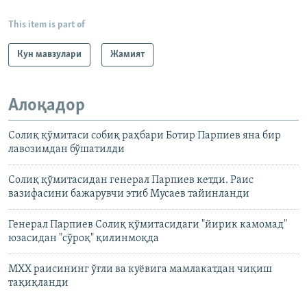
This item is part of
Кун мавзулари
Жамият
Алоқадор
Солиқ қўмитаси собиқ раҳбари Ботир Парпиев яна бир
лавозимдан бўшатилди
Солиқ қўмитасидан генерал Парпиев кетди. Раис
вазифасини бажарувчи этиб Мусаев тайинланди
Генерал Парпиев Солиқ қўмитасидаги "йирик камомад"
юзасидан "сўроқ" қилинмоқда
МХХ раисининг ўғли ва куёвига мамлакатдан чиқиш
тақиқланди