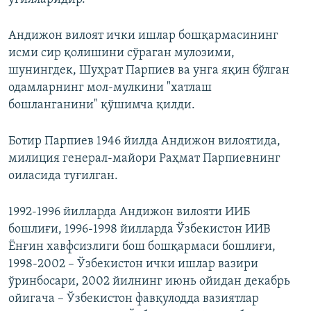
Андижон вилоят ички ишлар бошқармасининг
исми сир қолишини сўраган мулозими,
шунингдек, Шуҳрат Парпиев ва унга яқин бўлган
одамларнинг мол-мулкини "хатлаш
бошланганини" қўшимча қилди.
Ботир Парпиев 1946 йилда Андижон вилоятида,
милиция генерал-майори Раҳмат Парпиевнинг
оиласида туғилган.
1992-1996 йилларда Андижон вилояти ИИБ
бошлиғи, 1996-1998 йилларда Ўзбекистон ИИВ
Ёнғин хавфсизлиги бош бошқармаси бошлиғи,
1998-2002 – Ўзбекистон ички ишлар вазири
ўринбосари, 2002 йилнинг июнь ойидан декабрь
ойигача – Ўзбекистон фавқулодда вазиятлар