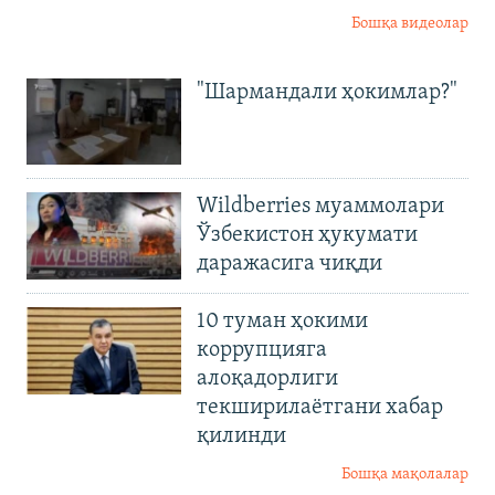
Бошқа видеолар
"Шармандали ҳокимлар?"
Wildberries муаммолари
Ўзбекистон ҳукумати
даражасига чиқди
10 туман ҳокими
коррупцияга
алоқадорлиги
текширилаётгани хабар
қилинди
Бошқа мақолалар