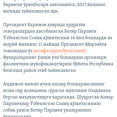
биринчи ўринбосари лавозимига; 2017 йилнинг
июнида тайинланган эди.
Президент Каримов даврида қудратли
генераллардан ҳисобланган Ботир Парпиев
Ўзбекистон Солиқ қўмитасини 14 йил бошқарди ва
жорий йилнинг 11 майида Президент Мирзиёев
томонидан ўз
вазифасидан бўшатилиб,
Фуқароларнинг ўзини ўзи бошқариш органлари
фаолиятини мувофиқлаштириш бўйича Республика
Кенгаши раиси этиб тайинланган.
Андижон вилоят ички ишлар бошқармасининг
исми сир қолишини сўраган мулозими Озодликка
берган маълумотларга қараганда, Шуҳрат ва Анвар
Парпиевлар Ўзбекистон Солиқ қўмитасининг
собиқ раиси Ботир Парпиев укаларининг
ўғилларидир.