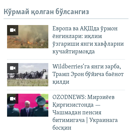
Кўрмай қолган бўлсангиз
Европа ва АҚШда ўрмон
ёнғинлари: иқлим
ўзгариши янги хавфларни
кучайтирмоқда
Wildberries’га янги зарба,
Трамп Эрон бўйича баёнот
қилди
OZODNEWS: Мирзиёев
Қирғизистонда —
Чашмадан пенсия
битимигача | Украинага
босқин