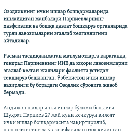
Озодликнинг ички ишлар бошқармаларида
ишлайдиган манбалари Парпиевларнинг
хавфсизлик ва бошқа давлат бошқарув органларида
турли лавозимларни эгаллаб келганлигини
айтадилар.
Расман тасдиқланмаган маълумотларга қараганда,
генерал Парпиевнинг ИИВ да юқори лавозимларни
эгаллаб келган жиянлари фаолияти устидан
текширув бошланган. Ўзбекистон ички ишлар
вазирлиги бу борадаги Озодлик сўровига жавоб
бермади.
Андижон шаҳар ички ишлар бўлими бошлиғи
Шуҳрат Парпиев 27 май куни кечқурун вилоят
ички ишлар бошқармасига чақиртирилиб,
шошилинч тарзда ўз вазифасидан озод қилинган.