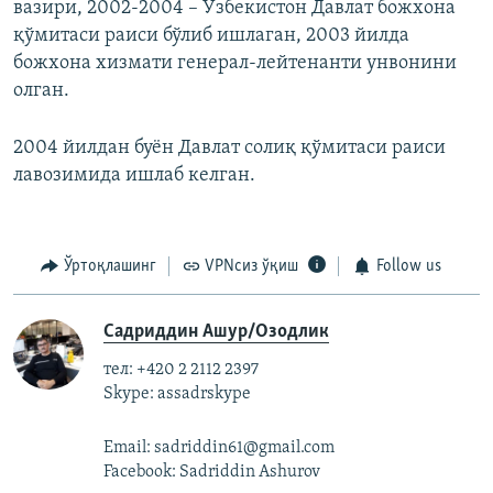
вазири, 2002-2004 – Ўзбекистон Давлат божхона
қўмитаси раиси бўлиб ишлаган, 2003 йилда
божхона хизмати генерал-лейтенанти унвонини
олган.
2004 йилдан буён Давлат солиқ қўмитаси раиси
лавозимида ишлаб келган.
Ўртоқлашинг
VPNсиз ўқиш
Follow us
Садриддин Ашур/Озодлик
тел: +420 2 2112 2397
Skype: assadrskype
Email: sadriddin61@gmail.com
Facebook: Sadriddin Ashurov