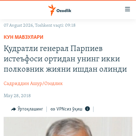
Линклар
Бош
мавзуларга
07 Avgust 2026, Toshkent vaqti: 09:18
ўтинг
OZODLIK SURISHTIRUVLARI
Асосий
КУН МАВЗУЛАРИ
OZODVIDEO
навигацияга
Қудратли генерал Парпиев
ўтинг
OZODARXIV
истеъфоси ортидан унинг икки
Қидиришга
ўтинг
полковник жияни ишдан олинди
На русском
Садриддин Ашур/Озодлик
ИЖТИМОИЙ ТАРМОҚЛАР
May 28, 2018
Ўртоқлашинг
VPNсиз ўқиш
Озодлик бошқа тилларда