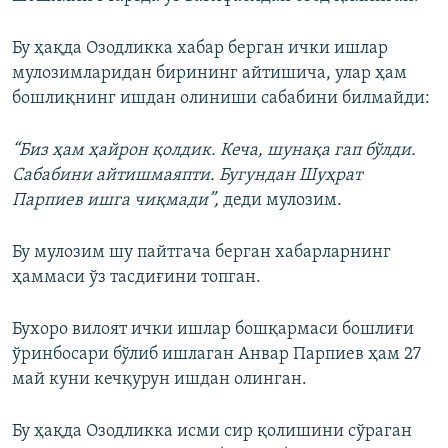
Бу ҳақда Озодликка хабар берган ички ишлар
мулозимларидан бирининг айтишича, улар ҳам
бошлиқнинг ишдан олиниши сабабини билмайди:
“Биз ҳам ҳайрон қолдик. Кеча, шунақа гап бўлди.
Сабабини айтишмаяпти. Бугундан Шуҳрат
Парпиев ишга чиқмади”,
деди мулозим.
Бу мулозим шу пайтгача берган хабарларнинг
ҳаммаси ўз тасдиғини топган.
Бухоро вилоят ички ишлар бошқармаси бошлиғи
ўринбосари бўлиб ишлаган Анвар Парпиев ҳам 27
май куни кечқурун ишдан олинган.
Бу ҳақда Озодликка исми сир қолишини сўраган