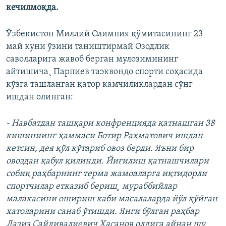
кечилмоқда.
Ўзбекистон Миллий Олимпия қўмитасининг 23
май куни ўзини таништирмай Озодлик
саволларига жавоб берган мулозимининг
айтишича¸ Парпиев таэквондо спорти соҳасида
кўзга ташланган қатор камчиликлардан сўнг
ишдан олинган:
- Навбатдан ташқари конфренцияда қатнашган 38
кишиниинг ҳаммаси Ботир Раҳматович ишдан
кетсин, дея қўл кўтариб овоз берди. Яъни бир
овоздан қабул қилинди. Йиғилиш қатнашчилари
собиқ раҳбарнинг терма жамоаларга иқтидорли
спортчилар етказиб бериш¸ мураббийлар
малакасини ошириш каби масалаларда йўл қўйган
хатоларини санаб ўтишди. Янги бўлган раҳбар
Лазиз Сайдивалиевич Ҳасанов олдига айнан шу