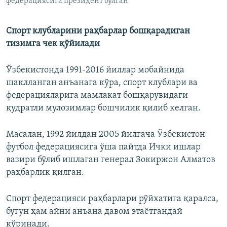
федерациясига президент бўлган
Спорт клубларини раҳбарлар бошқарадиган
тизимга чек қўйилади
Ўзбекистонда 1991-2016 йиллар мобайнида
шаклланган анъанага кўра, спорт клублари ва
федерацияларига мамлакат бошқарувидаги
қудратли мулозимлар бошчилик қилиб келган.
Масалан, 1992 йилдан 2005 йилгача Ўзбекистон
футбол федерациясига ўша пайтда Ички ишлар
вазири бўлиб ишлаган генерал Зокиржон Алматов
раҳбарлик қилган.
Спорт федерацияси раҳбарлари рўйхатига қаралса,
бугун ҳам айни анъана давом этаëтгандай
кўринади.