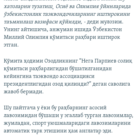
хатоларни тузатиш¸ Осиё ва Олимпия ўйинларида
ўзбекистонлик таэквондочиларнинг иштирокини
таъминлаш вазифаси қўйилди, -
деди мулозим.
Унинг айтишича, анжуман ишида Ўзбекистон
Миллий Олимпия қўмитаси раҳбари иштирок
этган.
Қўмита ҳодими Озодликнинг “Нега Парпиев солиқ
қўмитаси раҳбарлигидан бўшатилганидан
кейингина таэквондо ассоциацияси
президентлигидан озод қилинди?” деган саволига
жавоб бермади.
Шу пайтгача у ëки бу раҳбарнинг асосий
лавозимидан бўшаши у эгаллаб турган лавозимлар,
жумладан, спорт уюшмаларидаги лавозимларини
автоматик тарк этишини ҳам англатар эди.