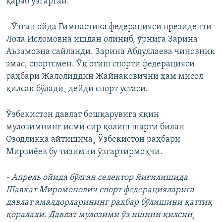
қараб ўзгарган:
- Ўтган ойда Гимнастика федерацияси президенти
Лола Исломовна ишдан олиниб, ўрнига Зарина
Аъзамовна сайланди. Зарина Абдуллаева чиновник
эмас, спортсмен. Ўқ отиш спорти федерацияси
раҳбари Жалолиддин Жайнаковични ҳам мисол
қилсак бўлади¸ дейди спорт устаси.
Ўзбекистон давлат бошқарувига яқин
мулозимнинг исми сир қолиш шарти билан
Озодликка айтишича¸ Ўзбекистон раҳбари
Мирзиëев бу тизимни ўзгартирмоқчи.
- Апрель ойида бўлган селектор йиғилишида
Шавкат Миромонович спорт федерацияларига
давлат амалдорларининг раҳбар бўлишини қаттиқ
қоралади. Давлат мулозими ўз ишини қилсин¸