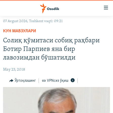
Линклар
Бош
мавзуларга
07 Avgust 2026, Toshkent vaqti: 09:21
ўтинг
OZODLIK SURISHTIRUVLARI
Асосий
КУН МАВЗУЛАРИ
OZODVIDEO
навигацияга
Солиқ қўмитаси собиқ раҳбари
ўтинг
OZODARXIV
Ботир Парпиев яна бир
Қидиришга
ўтинг
лавозимдан бўшатилди
На русском
May 23, 2018
ИЖТИМОИЙ ТАРМОҚЛАР
Ўртоқлашинг
VPNсиз ўқиш
Озодлик бошқа тилларда