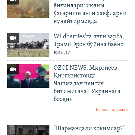
ёнғинлари: иқлим
ўзгариши янги хавфларни
кучайтирмоқда
Wildberries’га янги зарба,
Трамп Эрон бўйича баёнот
қилди
OZODNEWS: Мирзиёев
Қирғизистонда —
Чашмадан пенсия
битимигача | Украинага
босқин
Бошқа видеолар
"Шармандали ҳокимлар?"