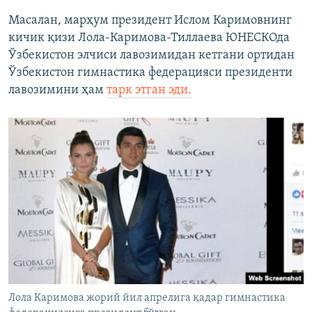
Масалан, марҳум президент Ислом Каримовнинг
кичик қизи Лола-Каримова-Тиллаева ЮНЕСКОда
Ўзбекистон элчиси лавозимидан кетгани ортидан
Ўзбекистон гимнастика федерацияси президенти
лавозимини ҳам
тарк этган эди.
Лола Каримова жорий йил апрелига қадар гимнастика