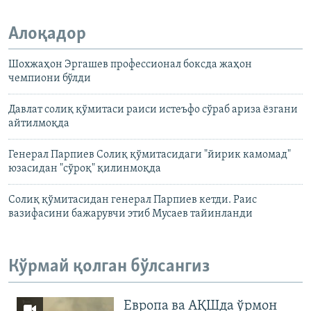
Алоқадор
Шохжаҳон Эргашев профессионал боксда жаҳон
чемпиони бўлди
Давлат солиқ қўмитаси раиси истеъфо сўраб ариза ёзгани
айтилмоқда
Генерал Парпиев Солиқ қўмитасидаги "йирик камомад"
юзасидан "сўроқ" қилинмоқда
Солиқ қўмитасидан генерал Парпиев кетди. Раис
вазифасини бажарувчи этиб Мусаев тайинланди
Кўрмай қолган бўлсангиз
Европа ва АҚШда ўрмон