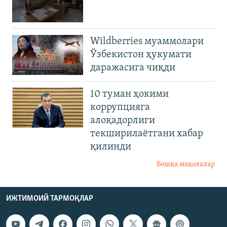
Wildberries муаммолари
Ўзбекистон ҳукумати
даражасига чиқди
10 туман ҳокими
коррупцияга
алоқадорлиги
текширилаётгани хабар
қилинди
Бошқа мақолалар
ИЖТИМОИЙ ТАРМОҚЛАР