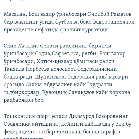
Масалан, Бош вазир ўринбосари Очилбой Раматов
бир вақтнинг ўзида футбол ва бокс федрерациялари
президенти сифатида фаолият кўрсатади.
Олий Мажлис Сенати раисининг биринчи
ўринбосари Содиқ Сафоев эса, регби¸ Бош вазир
ўринбосари, Хотин-қизлар қўмитаси раиси
Танзила Норбоева велоспорт федерациясини
бошқаради. Шунингдек, федерация раҳбаарлари
орасида Салим Абдувалиев каби “қудратли”
тадбиркорлар¸ Қувондиқ Санақулов каби корхона
раҳбарлари бор.
Тошкентлик спорт устаси Дилмурод Бозоровнинг
Озодликка айтишича¸ кейинги пайтларда у ёки бу
федерацияга раҳбар тайинлаш бошқа тарафга