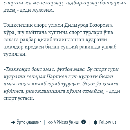
спортни эса менежерлар¸ тадбиркорлар бошқарсин
деди¸-
деди мулозим.
Тошкентлик спорт устаси Дилмурод Бозоровга
кўра¸ шу пайтгача кўпгина спорт турлари ўша
соҳага раҳбар қилиб тайинланган қудратли
амалдор иродаси билан сунъий равишда ушлаб
турилган.
-Таэквондо бокс эмас, футбол эмас. Бу спорт тури
қудратли генерал Парпиев куч-қудрати билан
амал-тақал қилиб юриб турувди. Энди ўз ҳолига
қўйилса, ривожланишига кўзим етмайди¸ -
деди
спорт устаси.
Ўртоқлашинг
VPNсиз ўқиш
Follow us