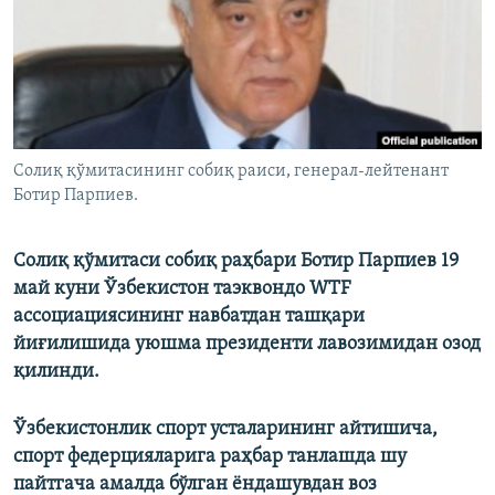
Солиқ қўмитасининг собиқ раиси, генерал-лейтенант
Ботир Парпиев.
Солиқ қўмитаси собиқ раҳбари Ботир Парпиев 19
май куни Ўзбекистон таэквондо WTF
ассоциациясининг навбатдан ташқари
йиғилишида уюшма президенти лавозимидан озод
қилинди.
Ўзбекистонлик спорт усталарининг айтишича,
спорт федерцияларига раҳбар танлашда шу
пайтгача амалда бўлган ёндашувдан воз