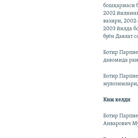
бошқармаси б
2002 йилнинг
вазири, 2002
2003 йилда б
буён Давлат 
Ботир Парпие
давомида раи
Ботир Парпие
мулозимларид
Ким келди
Ботир Парпие
Анварович Му