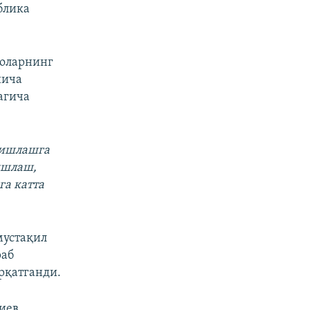
блика
роларнинг
йича
агича
 ишлашга
ишлаш,
га катта
мустақил
раб
рқатганди.
иев