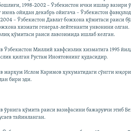
ошлиғи, 1998-2002 – Ўзбекистон ички ишлар вазири 
 июнь ойидан декабрь ойигача – Ўзбекистон фавқулод
-2004 – Ўзбекистон Давлат божхона қўмитаси раиси б
ожхона хизмати генерал-лейтенанти унвонини олган.
солиқ қўмитаси раиси лавозимида ишлаб келган.
в Ўзбекистон Миллий хавфсизлик хизматига 1995 йил
слик қилган Рустам Иноятовнинг қудасидир.
в марҳум Ислом Каримов ҳукуматидаги сўнгги юқор
ан бири эди.
в ўрнига қўмита раиси вазифасини бажарувчи этиб Бе
саев тайинланган.