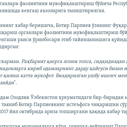
ганлари фаолиятини мувофиқлаштириш бўйича Респу
илишида кенгаш аъзоларига таништирилган.
тининг хабар беришича, Ботир Парпиев ўзининг Фуқа
ошқариш органлари фаолиятини мувофиқлаштириш бў
енгаши раиси ўринбосари этиб тайинланишига қуйид
лдирган:
скарман. Раҳбарият қаерга лозим топса, сидқидилдан
надонларга кириб одамларнинг дарду қайғуси билан 
т қилиш катта мукофот. Билдирилган ушбу ишонч мен
клайди
".
дам Озодлик Ўзбекистон ҳукуматидаги бир-биридан 
 таяниб Ботир Парпиевнинг истеъфога чиқаришни сў
2017 йил октябрида ариза топширгани ҳақида хабар та
атлашган мулозимларга кўра, генерал-лейтенант Парп