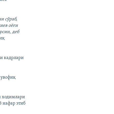
и сўраб,
иев оёғи
рсин, деб
лиқ
ми кадрлари
мувофиқ
ми ходимлари
3 нафар этиб