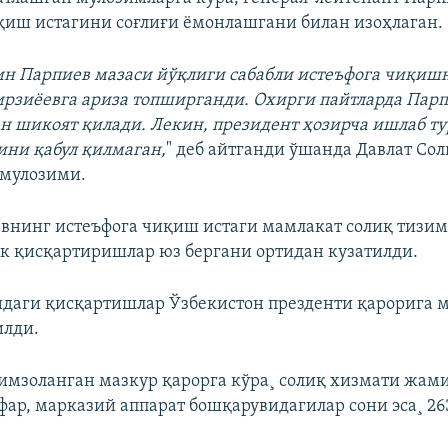
қиш истагини соғлиғи ёмонлашгани билан изоҳлаган.
ин Парпиев мазаси йўқлиги сабабли истеъфога чиқишн
рзиёевга ариза топширганди. Охирги пайтларда Парп
н шикоят қилади. Лекин, президент ҳозирча ишлаб ту
ини қабул қилмаган,
" деб айтганди ўшанда Давлат Со
 мулозими.
внинг истеъфога чиқиш истаги мамлакат солиқ тизи
к қисқартиришлар юз бергани ортидан кузатилди.
даги қисқартишлар Ўзбекистон презденти қарорига 
илди.
и имзоланган мазкур қарорга кўра¸ солиқ хизмати жа
афар, марказий аппарат бошқарувидагилар сони эса¸ 26