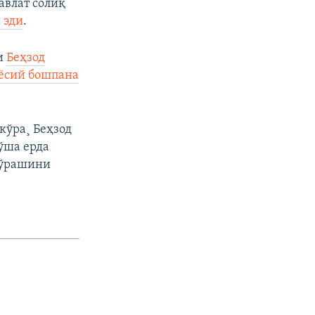
авлат солиқ
 эди
.
и
Беҳзод
ёсий бошпана
кўра¸ Беҳзод
ўша ерда
сўрашини