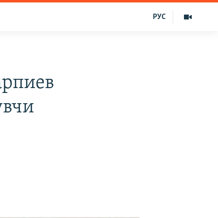
РУС
арпиев
увчи