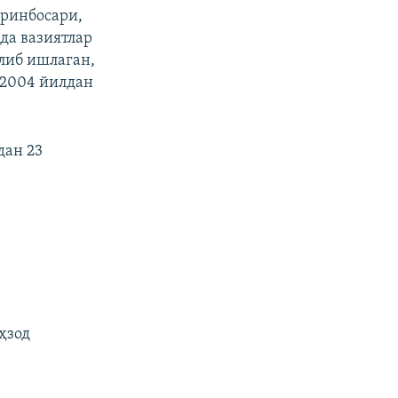
ўринбосари,
да вазиятлар
ўлиб ишлаган,
 2004 йилдан
дан 23
и
ҳзод