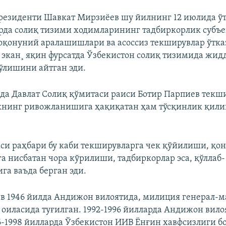
резиденти Шавкат Мирзиёев шу йилнинг 12 июлида ў
рда солиқ тизими ходимларининг тадбиркорлик субъе
оқонуний аралашишлари ва асоссиз текширувлар ўтк
 экан¸ яқин фурсатда Ўзбекистон солиқ тизимида жид
ўлишини айтган эди.
а Давлат Солиқ қўмитаси раиси Ботир Парпиев текш
книнг ривожланишига ҳақиқатан ҳам тўсқинлик қил
си раҳбари бу каби текширувларга чек қўйилиши, қон
а нисбатан чора кўрилиши, тадбиркорлар эса, қўллаб-
га ваъда берган эди.
в 1946 йилда Андижон вилоятида, милиция генерал-
оиласида туғилган. 1992-1996 йилларда Андижон вил
6-1998 йилларда Ўзбекистон ИИВ Ёнғин хавфсизлиги б