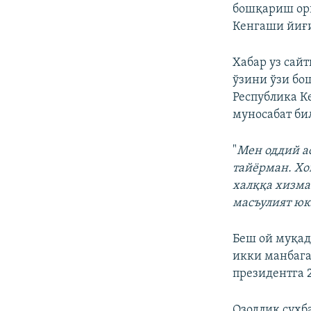
бошқариш ор
Кенгаши йиғ
Хабар уз сай
ўзини ўзи б
Республика К
муносабат би
"
Мен оддий а
тайёрман. Хо
халққа хизма
масъулият ю
Беш ой муқад
икки манбага
президентга 
Озодлик суҳб