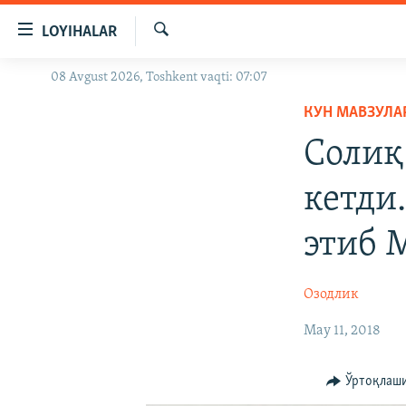
Линклар
LOYIHALAR
Бош
мавзуларга
Излаш
08 Avgust 2026, Toshkent vaqti: 07:07
OZODLIK SURISHTIRUVLARI
ўтинг
Асосий
КУН МАВЗУЛА
OZODVIDEO
навигацияга
Солиқ
OZODARXIV
ўтинг
Қидиришга
кетди
ўтинг
этиб 
Озодлик
May 11, 2018
Ўртоқлаш