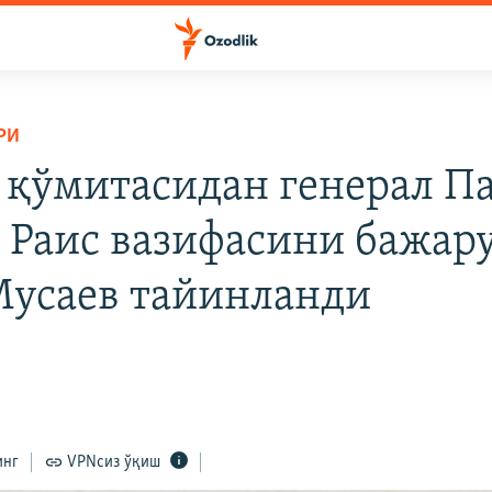
РИ
 қўмитасидан генерал П
. Раис вазифасини бажар
Мусаев тайинланди
инг
VPNсиз ўқиш