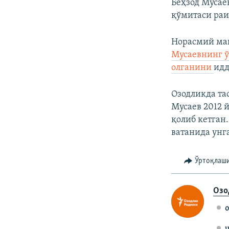
Беҳзод Мусае
қўмитаси ра
Норасмий ман
Мусаевнинг 
олганини
идд
Озодликда та
Мусаев 2012 
қолиб кетган
ватанида унг
Ўртоқлаш
Озо
o