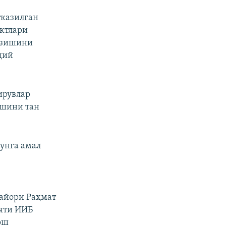
тказилган
ктлари
азишини
дий
ирувлар
ишини тан
унга амал
майори Раҳмат
ояти ИИБ
ош