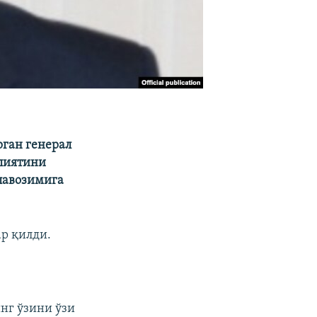
рган генерал
лиятини
лавозимига
ар қилди.
нг ўзини ўзи