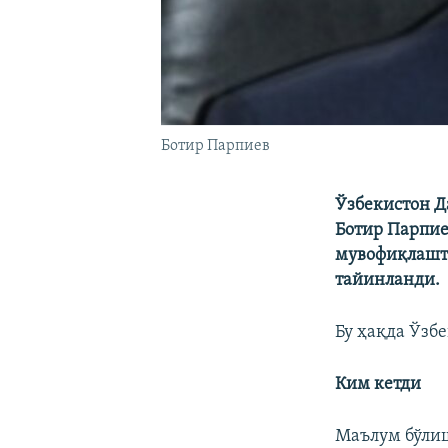
Ботир Парпиев
Ўзбекистон Д
Ботир Парпие
мувофиқлашт
тайинланди.
Бу ҳақда Ўзб
Ким кетди
Маълум бўлиш