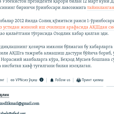
в Ўзбекистон президенти қарори билан 12 март куни Д
исининг биринчи ўринбосари лавозимига
тайинланган
балар 2012 йилда Солиқ қўмитаси раиси 1-ўринбосар
ўз устидан жиноий иш очилиши арафасида АҚШдан си
ао қилаётгани тўғрисида Озодлик хабар қилган эди.
сдиқлашнинг ҳозирча имкони бўлмаган бу хабарларга 
йили АҚШга тажриба алмашиш дастури бўйича бориб, 
. Норасмий манбаларга кўра, Беҳзод Мусаев бошпана 
а нисбатан хавф туғилгани билан изоҳлаган.
инг
VPNсиз ўқиш
Follow us
Принт қилиш
длик
zodlikmail@gmail.com