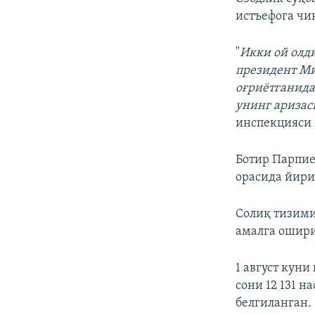
истъефога чи
"
Икки ой олд
президент Ми
оғриётганида
унинг аризас
инспекцияси
Ботир Парпие
орасида йири
Солиқ тизими
амалга ошир
1 август кун
сони 12 131 н
белгиланган.