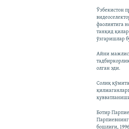
Ўзбекистон п
видеоселекто
фаолиятига н
танқид қилар
ўзгаришлар б
Айни мажлисд
тадбиркорли
олган эди.
Солиқ қўмита
қилмаганларг
қувватланиши
Ботир Парпие
Парпиевнинг 
бошлиғи, 199