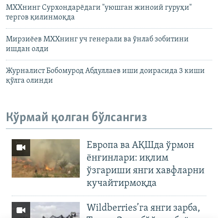
МХХнинг Сурхондарëдаги "уюшган жиноий гуруҳи"
тергов қилинмоқда
Мирзиëев МХХнинг уч генерали ва ўнлаб зобитини
ишдан олди
Журналист Бобомурод Абдуллаев иши доирасида 3 киши
қўлга олинди
Кўрмай қолган бўлсангиз
Европа ва АҚШда ўрмон
ёнғинлари: иқлим
ўзгариши янги хавфларни
кучайтирмоқда
Wildberries’га янги зарба,