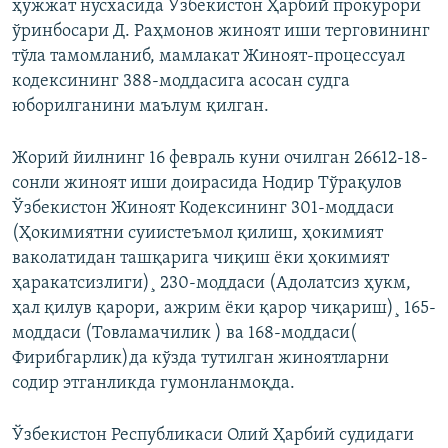
ҳужжат нусхасида Ўзбекистон Ҳарбий прокурори
ўринбосари Д. Раҳмонов жиноят иши терговининг
тўла тамомланиб, мамлакат Жиноят-процессуал
кодексининг 388-моддасига асосан судга
юборилганини маълум қилган.
Жорий йилнинг 16 февраль куни очилган 26612-18-
сонли жиноят иши доирасида Нодир Тўрақулов
Ўзбекистон Жиноят Кодексининг 301-моддаси
(Ҳокимиятни суиистеъмол қилиш, ҳокимият
ваколатидан ташқарига чиқиш ёки ҳокимият
ҳаракатсизлиги)¸ 230-моддаси (Адолатсиз ҳукм,
ҳал қилув қарори, ажрим ёки қарор чиқариш)¸ 165-
моддаси (Товламачилик ) ва 168-моддаси(
Фирибгарлик)да кўзда тутилган жиноятларни
содир этганликда гумонланмоқда.
Ўзбекистон Республикаси Олий Ҳарбий судидаги