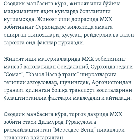
Озодлик манбасига кўра, жиноят иши бўйича
маҳкаманинг яқин кунларда бошланиши
кутилмоқда. Жиноят иши доирасида МХХ
зобитининг Сурхондарё вилоятида амалга
оширган жиноятлари, хусусан, рейдерлик ва талон-
тарожга оид фактлар кўрилади.
Жиноят иши материалларида МХХ зобитининг
мансаб ваколатидан фойдаланиб, Сурхондарёдаги
“Сомат”, “Камол Насаф транс” ширкатларига
тегишли автоуловлар, шунингдек, Афғонистондан
транзит қилинган бошқа транспорт воситаларини
ўзлаштирганлик фактлари мавжудлиги айтилади.
Озодлик манбасига кўра, тергов даврида МХХ
зобити отаси Дилмурод Тўрақуловга
расмийлаштирган “Мерседес-Бенц” пикаплари
эгаларига қайтарилган.