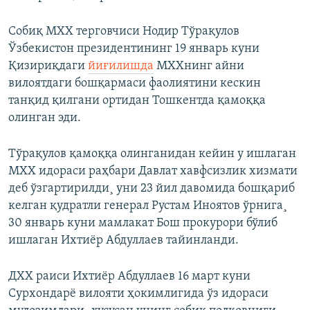
Собиқ МХХ терговчиси Нодир Тўрақулов
Ўзбекистон президентининг 19 январь куни
Қизириқдаги
йиғилишда
МХХнинг айни
вилоятдаги бошқармаси фаолиятини кескин
танқид қилгани ортидан Тошкентда қамоққа
олинган эди.
Тўрақулов қамоққа олинганидан кейин у ишлаган
МХХ идораси раҳбари Давлат хавфсизлик хизмати
деб ўзгартирилди¸ уни 23 йил давомида бошқариб
келган қудратли генерал Рустам Иноятов ўрнига¸
30 январь куни мамлакат Бош прокурори бўлиб
ишлаган Ихтиëр Абдуллаев тайинланди.
ДХХ раиси Ихтиёр Абдуллаев 16 март куни
Сурхондарё вилояти ҳокимлигида ўз идораси