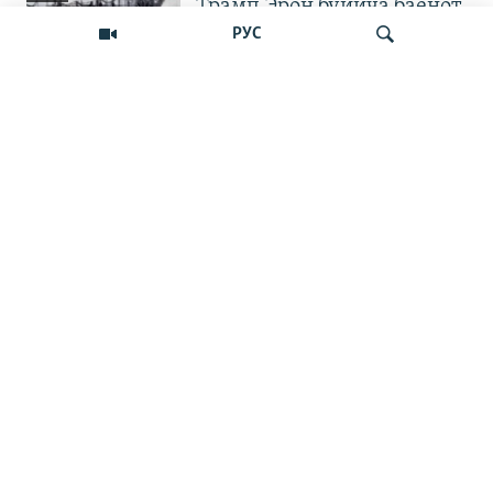
Трамп Эрон бўйича баёнот
қилди
РУС
OZODNEWS: Мирзиёев
Қирғизистонда —
Излаш
Чашмадан пенсия
битимигача | Украинага
босқин
Бошқа видеолар
Наманган шаҳар ҳокими
11 йилга қамалди
ЎЗБЕКНЕФТГАЗ ИШИ:
"655 миллион доллар
зарар" ва айбловларни рад