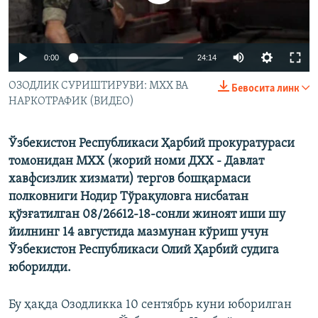
0:00
24:14
ОЗОДЛИК СУРИШТИРУВИ: МХХ ВА
Бевосита линк
НАРКОТРАФИК (ВИДЕО)
Ўзбекистон Республикаси Ҳарбий прокуратураси
томонидан МХХ (жорий номи ДХХ - Давлат
хавфсизлик хизмати) тергов бошқармаси
полковниги Нодир Тўрақуловга нисбатан
қўзғатилган 08/26612-18-сонли жиноят иши шу
йилнинг 14 августида мазмунан кўриш учун
Ўзбекистон Республикаси Олий Ҳарбий судига
юборилди.
Бу ҳақда Озодликка 10 сентябрь куни юборилган