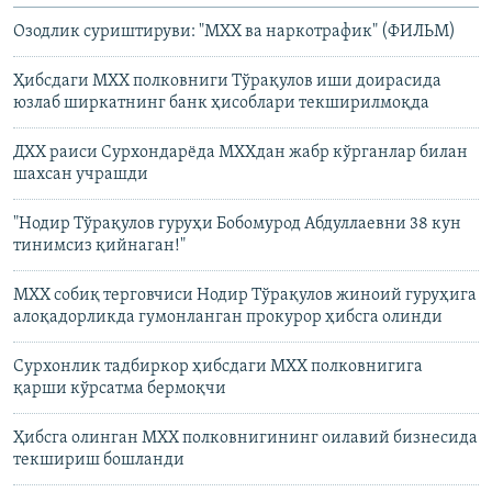
Озодлик суриштируви: "МХХ ва наркотрафик" (ФИЛЬМ)
Ҳибсдаги МХХ полковниги Тўрақулов иши доирасида
юзлаб ширкатнинг банк ҳисоблари текширилмоқда
ДХХ раиси Сурхондарёда МХХдан жабр кўрганлар билан
шахсан учрашди
"Нодир Тўрақулов гуруҳи Бобомурод Абдуллаевни 38 кун
тинимсиз қийнаган!"
МХХ собиқ терговчиси Нодир Тўрақулов жиноий гуруҳига
алоқадорликда гумонланган прокурор ҳибсга олинди
Сурхонлик тадбиркор ҳибсдаги МХХ полковнигига
қарши кўрсатма бермоқчи
Ҳибсга олинган МХХ полковнигининг оилавий бизнесида
текшириш бошланди