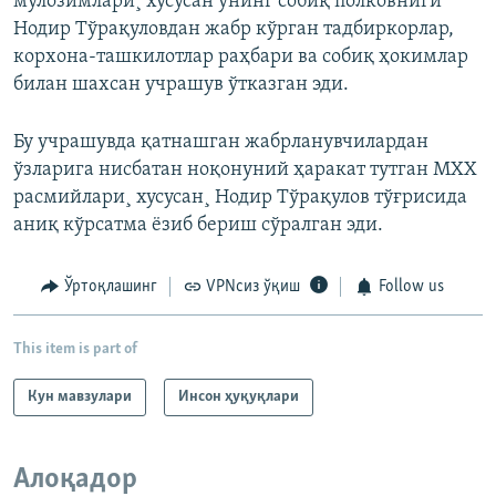
мулозимлари¸ хусусан унинг собиқ полковниги
Нодир Тўрақуловдан жабр кўрган тадбиркорлар,
корхона-ташкилотлар раҳбари ва собиқ ҳокимлар
билан шахсан учрашув ўтказган эди.
Бу учрашувда қатнашган жабрланувчилардан
ўзларига нисбатан ноқонуний ҳаракат тутган МХХ
расмийлари¸ хусусан¸ Нодир Тўрақулов тўғрисида
аниқ кўрсатма ёзиб бериш сўралган эди.
Ўртоқлашинг
VPNсиз ўқиш
Follow us
This item is part of
Кун мавзулари
Инсон ҳуқуқлари
Алоқадор