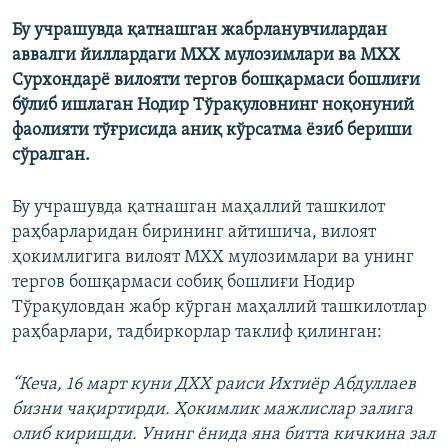
Бу учрашувда қатнашган жабрланувчилардан
аввалги йиллардаги МХХ мулозимлари ва МХХ
Сурхондарё вилояти тергов бошқармаси бошлиғи
бўлиб ишлаган Нодир Тўрақуловнинг ноқонуний
фаолияти тўғрисида аниқ кўрсатма ёзиб бериши
сўралган.
Бу учрашувда қатнашган маҳаллий ташкилот
раҳбарларидан бирининг айтишича, вилоят
ҳокимлигига вилоят МХХ мулозимлари ва унинг
тергов бошқармаси собиқ бошлиғи Нодир
Тўрақуловдан жабр кўрган маҳаллий ташкилотлар
раҳбарлари, тадбиркорлар таклиф қилинган:
“Кеча, 16 март куни ДХХ раиси Ихтиёр Абдуллаев
бизни чақиртирди. Ҳокимлик мажлислар залига
олиб киришди. Унинг ёнида яна битта кичкина зал