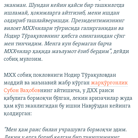
эканман. Шундан кейин қайси бир ташкилотда
ишламай, ҳокимларга айтгизиб, мени ишдан
олдириб ташлайверишди. Президентимизнинг
вилоят МХХчилари тўғрисида гапирганидан ва
Нодир Тўрақуловнинг ҳибсга олинганидан сўнг
мен тинчидим. Менга кун бермаган барча
МХХчилар ҳақида маълумот ёзиб бердим”,
дейди
собиқ мулозим.
МХХ собиқ покловниги Нодир Тўрақуловдан
моддий ва маънавий жабр кўрган
жарқўрғонлик
Субон Ваҳобов
нинг айтишича, у ДХХ раиси
қабулига бормоқчи бўлган, лекин аризачилар жуда
ҳам кўп эканлигидан бу ишни Наврўздан кейинга
қолдирган:
“Мен ҳам раис билан учрашувга бормоқчи эдим.
Лекин у ерга бориб келган бир танишимнинг