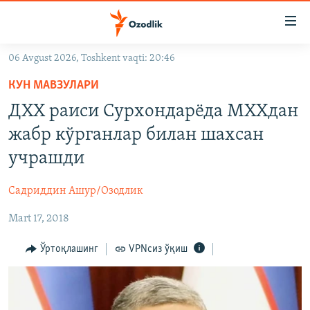
Линклар
Бош
мавзуларга
06 Avgust 2026, Toshkent vaqti: 20:46
ўтинг
OZODLIK SURISHTIRUVLARI
Асосий
КУН МАВЗУЛАРИ
OZODVIDEO
навигацияга
ДХХ раиси Сурхондарёда МХХдан
ўтинг
OZODARXIV
жабр кўрганлар билан шахсан
Қидиришга
ўтинг
учрашди
На русском
Садриддин Ашур/Озодлик
ИЖТИМОИЙ ТАРМОҚЛАР
Mart 17, 2018
Ўртоқлашинг
VPNсиз ўқиш
Озодлик бошқа тилларда