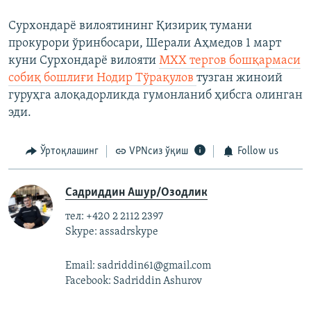
Сурхондарё вилоятининг Қизириқ тумани
прокурори ўринбосари, Шерали Аҳмедов 1 март
куни Сурхондарё вилояти
МХХ тергов бошқармаси
собиқ бошлиғи Нодир Тўрақулов
тузган жиноий
гуруҳга алоқадорликда гумонланиб ҳибсга олинган
эди.
Ўртоқлашинг
VPNсиз ўқиш
Follow us
Садриддин Ашур/Озодлик
тел: +420 2 2112 2397
Skype: assadrskype
Email: sadriddin61@gmail.com
Facebook: Sadriddin Ashurov