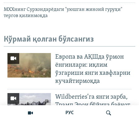
МХХнинг Сурхондарëдаги "уюшган жиноий гуруҳи"
тергов қилинмоқда
Кўрмай қолган бўлсангиз
Европа ва АҚШда ўрмон
ёнғинлари: иқлим
ўзгариши янги хавфларни
кучайтирмоқда
Wildberries’га янги зарба,
Трамп Эрон бўйича баёнот
қилди
РУС
OZODNEWS: Мирзиёев
Қирғизистонда —