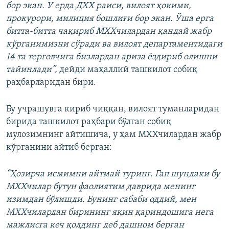
бор экан. У ерда ДХХ раиси, вилоят ҳокими,
прокурори, милиция бошлиғи бор экан. Ўша ерга
битта-битта чақириб МХХчилардан қандай жабр
кўрганимизни сўради ва вилоят департаментидаги
14 та терговчига бизлардан ариза ёздириб олишни
тайинлади”,
дейди маҳаллий ташкилот собиқ
раҳбарларидан бири.
Бу учрашувга кириб чиққан, вилоят туманларидан
бирида ташкилот раҳбари бўлган собиқ
мулозимнинг айтишича, у ҳам МХХчилардан жабр
кўрганини айтиб берган:
“Ҳозирча исмимни айтмай туринг. Гап шундаки бу
МХХчилар бутун фаолиятим даврида менинг
изимдан бўлишди. Бунинг сабаби оддий, мен
МХХчилардан бирининг яқин қариндошига нега
мажлисга кеч қолдинг деб дашном берган