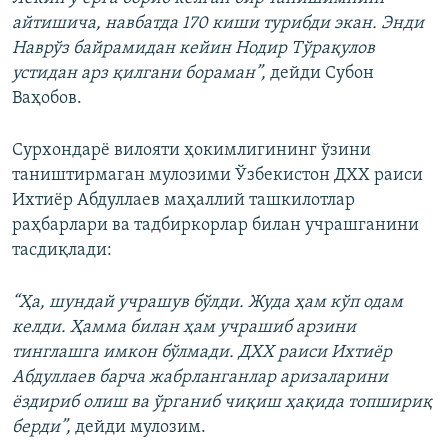
айтишича, навбатда 170 киши турибди экан. Энди
Наврўз байрамидан кейин Нодир Тўрақулов
устидан арз қилгани бораман”,
дейди Субон
Ваҳобов.
Сурхондарё вилояти ҳокимлигининг ўзини
таништирмаган мулозими Ўзбекистон ДХХ раиси
Ихтиёр Абдуллаев маҳаллий ташкилотлар
раҳбарлари ва тадбиркорлар билан учрашганини
тасдиқлади:
“Ҳа, шундай учрашув бўлди. Жуда ҳам кўп одам
келди. Ҳамма билан ҳам учрашиб арзини
тинглашга имкон бўлмади. ДХХ раиси Ихтиёр
Абдуллаев барча жабрланганлар аризаларини
ёздириб олиш ва ўрганиб чиқиш ҳақида топшириқ
берди”,
дейди мулозим.