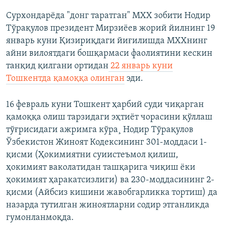
Сурхондарëда "донг таратган" МХХ зобити Нодир
Тўрақулов президент Мирзиëев жорий йилнинг 19
январь куни Қизириқдаги йиғилишда МХХнинг
айни вилоятдаги бошқармаси фаолиятини кескин
танқид қилгани ортидан
22 январь куни
Тошкентда қамоққа олинган
эди.
16 февраль куни Тошкент ҳарбий суди чиқарган
қамоққа олиш тарзидаги эҳтиëт чорасини қўллаш
тўғрисидаги ажримга кўра¸ Нодир Тўрақулов
Ўзбекистон Жиноят Кодексининг 301-моддаси 1-
қисми (Ҳокимиятни суиистеъмол қилиш,
ҳокимият ваколатидан ташқарига чиқиш ёки
ҳокимият ҳаракатсизлиги) ва 230-моддасининг 2-
қисми (Айбсиз кишини жавобгарликка тортиш) да
назарда тутилган жиноятларни содир этганликда
гумонланмоқда.