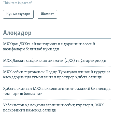
This item is part of
Кун мавзулари
Жамият
Алоқадор
МХХдан ДХХга айлантирилган идоранинг асосий
вазифалари белгилаб қўйилди
МХХ Давлат хавфсизлик хизмати (ДХХ) га ўзгартирилди
МХХ собиқ терговчиси Нодир Тўрақулов жиноий гуруҳига
алоқадорликда гумонланган прокурор ҳибсга олинди
Ҳибсга олинган МХХ полковнигининг оилавий бизнесида
текшириш бошланди
Ўзбекистон қамоқхоналарининг собиқ куратори¸ МХХ
полковниги қамоққа олинди