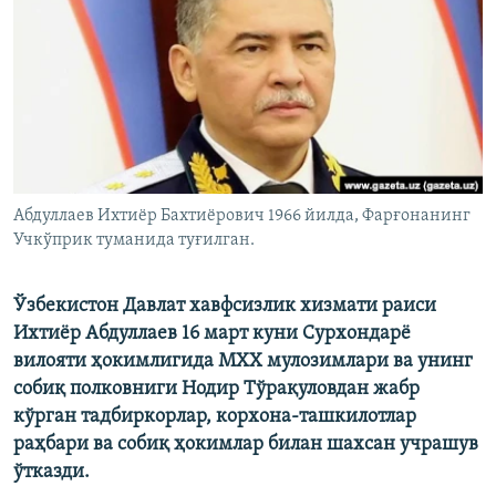
Абдуллаев Ихтиёр Бахтиёрович 1966 йилда, Фарғонанинг
Учкўприк туманида туғилган.
Ўзбекистон Давлат хавфсизлик хизмати раиси
Ихтиёр Абдуллаев 16 март куни Сурхондарё
вилояти ҳокимлигида МХХ мулозимлари ва унинг
собиқ полковниги Нодир Тўрақуловдан жабр
кўрган тадбиркорлар, корхона-ташкилотлар
раҳбари ва собиқ ҳокимлар билан шахсан учрашув
ўтказди.