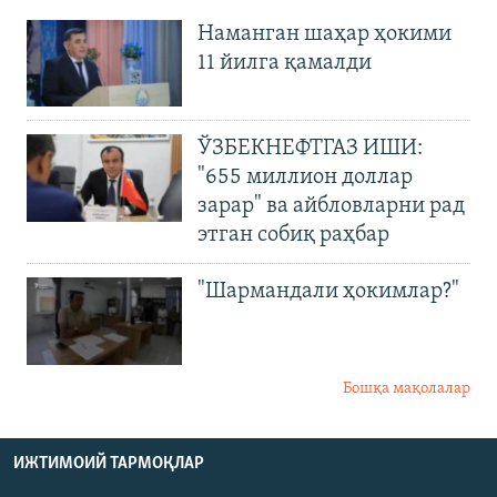
Наманган шаҳар ҳокими
11 йилга қамалди
ЎЗБЕКНЕФТГАЗ ИШИ:
"655 миллион доллар
зарар" ва айбловларни рад
этган собиқ раҳбар
"Шармандали ҳокимлар?"
Бошқа мақолалар
ИЖТИМОИЙ ТАРМОҚЛАР