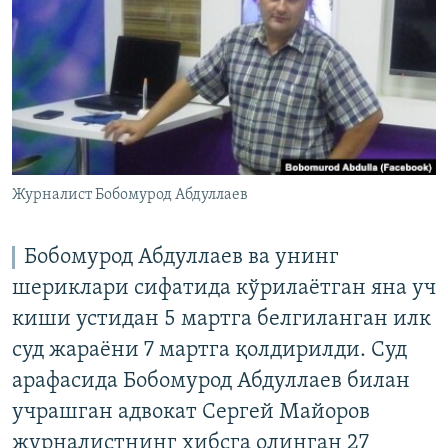
Журналист Бобомурод Абдуллаев
Бобомурод Абдуллаев ва унинг
шериклари сифатида кўрилаётган яна уч
киши устидан 5 мартга белгиланган илк
суд жараёни 7 мартга қолдирилди. Суд
арафасида Бобомурод Абдуллаев билан
учрашган адвокат Сергей Майоров
журналистнинг ҳибсга олинган 27