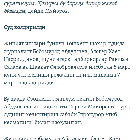
сўрагандим. Ҳозирча бу борада бирор жавоб
бўлмади
, дейди Майоров.​
Суд қолдирилди
Жиноят ишлари бўйича Тошкент шаҳар судида
журналист Бобомурод Абдуллаев¸ блогер Ҳаëт
Насриддинов¸ шунингдек тадбиркорлар Равшан
Салаев ва Шавкат Оллоëровларга нисбатан 5 март
куни ўтказилиши режаланган илк маҳкама 7
мартга қолдирилди.
Бу ҳақда Озодликка маълум қилган Бобомурод
Абдуллаевнинг адвокати Сергей Майоровга кўра,
суднинг кечиктириш сабаби "прокурор етиб
келмагани" билан изоҳланган.
Журналист Бобомурод Абдуллаев¸ блогер Ҳаëт