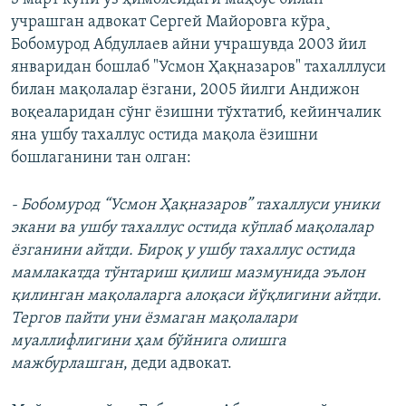
учрашган адвокат Сергей Майоровга кўра¸
Бобомурод Абдуллаев айни учрашувда 2003 йил
январидан бошлаб "Усмон Ҳақназаров" тахалллуси
билан мақолалар ёзгани, 2005 йилги Андижон
воқеаларидан сўнг ёзишни тўхтатиб, кейинчалик
яна ушбу тахаллус остида мақола ёзишни
бошлаганини тан олган:
- Бобомурод “Усмон Ҳақназаров” тахаллуси уники
экани ва ушбу тахаллус остида кўплаб мақолалар
ёзганини айтди. Бироқ у ушбу тахаллус остида
мамлакатда тўнтариш қилиш мазмунида эълон
қилинган мақолаларга алоқаси йўқлигини айтди.
Тергов пайти уни ëзмаган мақолалари
муаллифлигини ҳам бўйнига олишга
мажбурлашган
, деди адвокат.