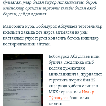
бўлмаган, улар билан бирор иш қилмаган, бироқ
қийноқлар ортидан терговчи талаби билан ёзиб
берган,
дейди адвокат.
Майоровга кўра, Бобомурод Абдуллаев терговчилар
кимлиги ҳақида ҳеч нарса айтмаган ва уни
калтаклаш учун тергов хонасига бегона кишилар
келтирилганини айтган.
Бобомурод Абдуллаев иши
бўйича Озодликка етиб
келган ҳужжатдан
аниқланишича¸ журналист
терговига жорий йил 22
январида ҳибсга олинган
МХХ терговчиси
Нодир
Тўрақулов
бошчилик
қилган.