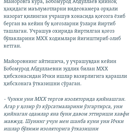
Майоровга кўра, Бобомурод Абдуллаев қийноқ
ҳақидаги маълумотларни видеокамера орқали
назорат қилинган учрашув хонасида қоғозга ёзиб
берган ва кейин бу қоғозларни ўзлари йиртиб
ташлаган. Учрашув охирида йиртилган қоғоз
бўлакларини МХХ ходимлари йиғиштириб олиб
кетган.
Майоровнинг айтишича, у учрашувдан кейин
Бобомурод Абдуллаевни зудлик билан МХХ
ҳибсхонасидан Ички ишлар вазирлигига қарашли
ҳибсхонага ўтказишни сўраган.
- Чунки уни МХХ тергов изоляторида қийнашган.
Агар у ҳозир ўз кўрсатмаларини ўзгартирса, уни
қийнаган одамлар яна буни давом эттириши хавфи
мавжуд. Шунинг учун мен шанба куни уни Ички
ишлар бўлими изоляторига ўтказишни