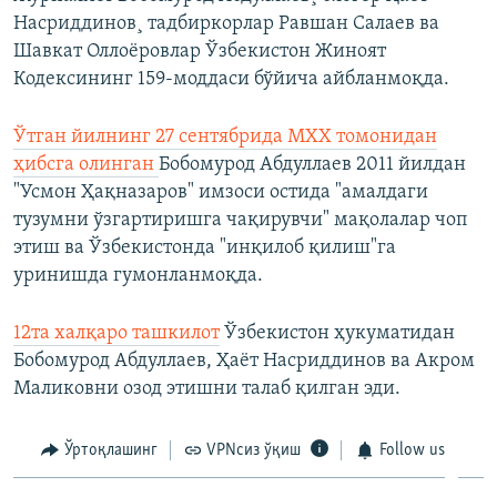
Насриддинов¸ тадбиркорлар Равшан Салаев ва
Шавкат Оллоëровлар Ўзбекистон Жиноят
Кодексининг 159-моддаси бўйича айбланмоқда.
Ўтган йилнинг 27 сентябрида МХХ томонидан
ҳибсга олинган
Бобомурод Абдуллаев 2011 йилдан
"Усмон Ҳақназаров" имзоси остида "амалдаги
тузумни ўзгартиришга чақирувчи" мақолалар чоп
этиш ва Ўзбекистонда "инқилоб қилиш"га
уринишда гумонланмоқда.
12та халқаро ташкилот
Ўзбекистон ҳукуматидан
Бобомурод Абдуллаев, Ҳаёт Насриддинов ва Акром
Маликовни озод этишни талаб қилган эди.
Ўртоқлашинг
VPNсиз ўқиш
Follow us