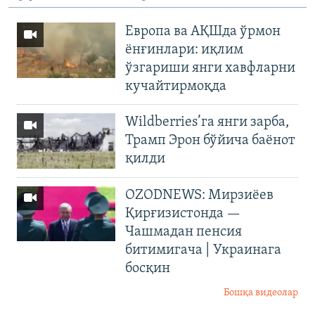
Европа ва АҚШда ўрмон
ёнғинлари: иқлим
ўзгариши янги хавфларни
кучайтирмоқда
Wildberries’га янги зарба,
Трамп Эрон бўйича баёнот
қилди
OZODNEWS: Мирзиёев
Қирғизистонда —
Чашмадан пенсия
битимигача | Украинага
босқин
Бошқа видеолар