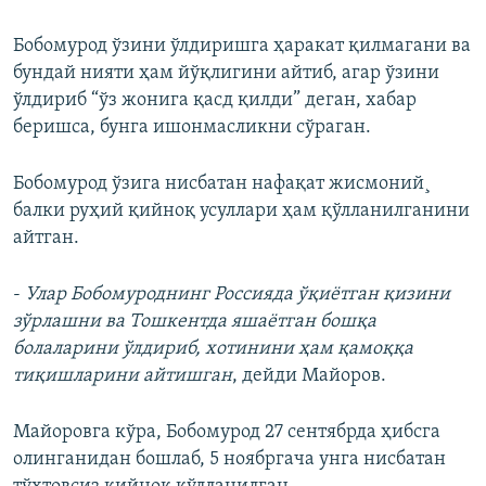
Бобомурод ўзини ўлдиришга ҳаракат қилмагани ва
бундай нияти ҳам йўқлигини айтиб, агар ўзини
ўлдириб “ўз жонига қасд қилди” деган, хабар
беришса, бунга ишонмасликни сўраган.
Бобомурод ўзига нисбатан нафақат жисмоний¸
балки руҳий қийноқ усуллари ҳам қўлланилганини
айтган.
-
Улар Бобомуроднинг Россияда ўқиётган қизини
зўрлашни ва Тошкентда яшаётган бошқа
болаларини ўлдириб, хотинини ҳам қамоққа
тиқишларини айтишган
, дейди Майоров.
Майоровга кўра, Бобомурод 27 сентябрда ҳибсга
олинганидан бошлаб, 5 ноябргача унга нисбатан