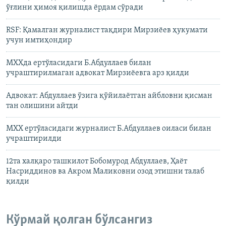
ўғлини ҳимоя қилишда ёрдам сўради
RSF: Қамалган журналист тақдири Мирзиёев ҳукумати
учун имтиҳондир
МХХда ертўласидаги Б.Абдуллаев билан
учраштирилмаган адвокат Мирзиёевга арз қилди
Адвокат: Абдуллаев ўзига қўйилаётган айбловни қисман
тан олишини айтди
МХХ ертўласидаги журналист Б.Абдуллаев оиласи билан
учраштирилди
12та халқаро ташкилот Бобомурод Абдуллаев, Ҳаёт
Насриддинов ва Акром Маликовни озод этишни талаб
қилди
Кўрмай қолган бўлсангиз