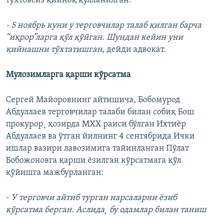
тўхтовсиз қийноқ қўлланилган.
- 5 ноябрь куни у терговчилар талаб қилган барча
“иқрор”ларга қўл қўйган. Шундан кейин уни
қийнашни тўхтатишган,
дейди адвокат.
Мулозимларга қарши кўрсатма
Сергей Майоровнинг айтишича, Бобомурод
Абдуллаев терговчилар талаби билан собиқ Бош
прокурор¸ ҳозирда МХХ раиси бўлган Ихтиёр
Абдуллаев ва ўтган йилнинг 4 сентябрида Ички
ишлар вазири лавозимига тайинланган Пўлат
Бобожоновга қарши ëзилган кўрсатмага қўл
қўйишга мажбурланган:
-
У терговчи айтиб турган нарсаларни ёзиб
кўрсатма берган. Аслида¸ бу одамлар билан таниш