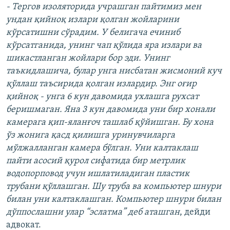
- Тергов изоляторида учрашган пайтимиз мен
ундан қийноқ излари қолган жойларини
кўрсатишни сўрадим. У белигача ечиниб
кўрсатганида, унинг чап қўлида яра излари ва
шикастланган жойлари бор эди. Унинг
таъкидлашича, булар унга нисбатан жисмоний куч
қўллаш таъсирида қолган излардир. Энг оғир
қийноқ - унга 6 кун давомида ухлашга рухсат
беришмаган. Яна 3 кун давомида уни бир хонали
камерага қип-яланғоч ташлаб қўйишган. Бу хона
ўз жонига қасд қилишга уринувчиларга
мўлжалланган камера бўлган. Уни калтаклаш
пайти асосий қурол сифатида бир метрлик
водопорповод учун ишлатиладиган пластик
трубани қўллашган. Шу труба ва компьютер шнури
билан уни калтаклашган. Компьютер шнури билан
дўппослашни улар “эслатма” деб аташган
, дейди
адвокат.