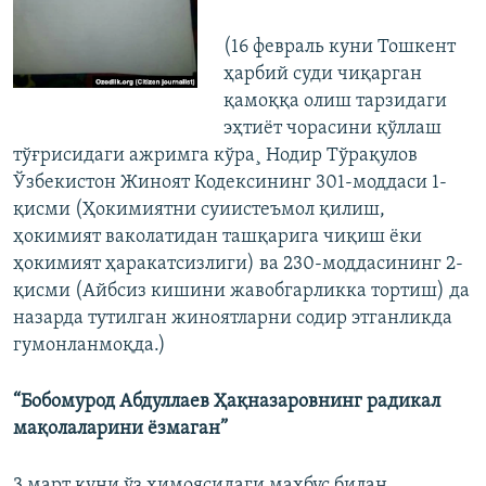
(16 февраль куни Тошкент
ҳарбий суди чиқарган
қамоққа олиш тарзидаги
эҳтиëт чорасини қўллаш
тўғрисидаги ажримга кўра¸ Нодир Тўрақулов
Ўзбекистон Жиноят Кодексининг 301-моддаси 1-
қисми (Ҳокимиятни суиистеъмол қилиш,
ҳокимият ваколатидан ташқарига чиқиш ёки
ҳокимият ҳаракатсизлиги) ва 230-моддасининг 2-
қисми (Айбсиз кишини жавобгарликка тортиш) да
назарда тутилган жиноятларни содир этганликда
гумонланмоқда.)
“Бобомурод Абдуллаев Ҳақназаровнинг радикал
мақолаларини ёзмаган”
3 март куни ўз ҳимоясидаги маҳбус билан