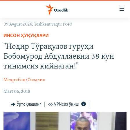
Линклар
Бош
мавзуларга
09 Avgust 2026, Toshkent vaqti: 17:40
ўтинг
OZODLIK SURISHTIRUVLARI
Асосий
ИНСОН ҲУҚУҚЛАРИ
OZODVIDEO
навигацияга
"Нодир Тўрақулов гуруҳи
ўтинг
OZODARXIV
Бобомурод Абдуллаевни 38 кун
Қидиришга
ўтинг
тинимсиз қийнаган!"
На русском
Меҳрибон/Озодлик
ИЖТИМОИЙ ТАРМОҚЛАР
Mart 05, 2018
Ўртоқлашинг
VPNсиз ўқиш
Озодлик бошқа тилларда