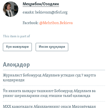
Меҳрибон/Озодлик
емайл: bekievam@rferl.org
Facebook:
@Mehribon.Bekieva​
This item is part of
Кун мавзулари
Инсон ҳуқуқлари
Алоқадор
Журналист Бобомурод Абдуллаев устидан суд 7 мартга
қолдирилди
Ўн иккита халқаро ташкилот Бобомурод Абдуллаев ва
унинг шерикларини озод этишни талаб қилмоқда
МХХ қамоғидаги Абдуллаевнинг онаси Мирзиёевдан