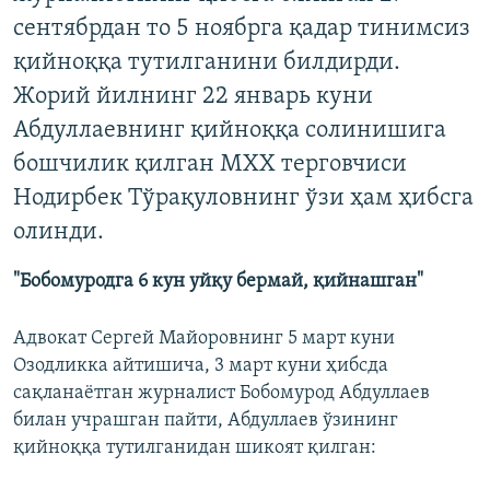
сентябрдан то 5 ноябрга қадар тинимсиз
қийноққа тутилганини билдирди.
Жорий йилнинг 22 январь куни
Абдуллаевнинг қийноққа солинишига
бошчилик қилган МХХ терговчиси
Нодирбек Тўрақуловнинг ўзи ҳам ҳибсга
олинди.
"Бобомуродга 6 кун уйқу бермай, қийнашган"
Адвокат Сергей Майоровнинг 5 март куни
Озодликка айтишича, 3 март куни ҳибсда
сақланаётган журналист Бобомурод Абдуллаев
билан учрашган пайти, Абдуллаев ўзининг
қийноққа тутилганидан шикоят қилган: