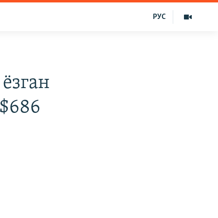
РУС
 ëзган
 $686