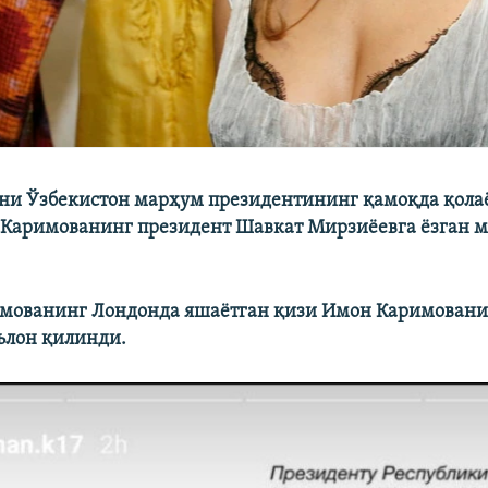
уни Ўзбекистон марҳум президентининг қамоқда қола
 Каримованинг президент Шавкат Мирзиëевга ëзган м
мованинг Лондонда яшаëтган қизи Имон Каримованин
ълон қилинди.