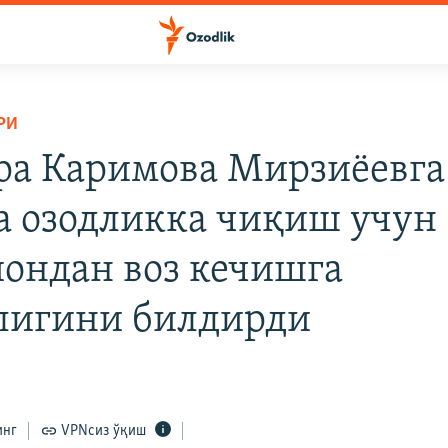
РИ
ра Каримова Мирзиëевга
а озодликка чиқиш учун
ондан воз кечишга
лигини билдирди
инг
VPNсиз ўқиш