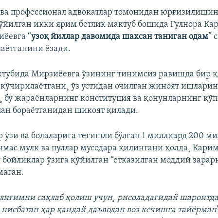
ва профессионал адвокатлар томонидан юрғизилишин
қўйилган икки ярим бетлик мактуб бошида Гулнора Ка
ëевга “
узоқ йиллар давомида шахсан таниган одам
” 
аëтганини ëзади.
ктубида Мирзиëевга ўзининг тинимсиз равишда бир 
кўчирилаëтгани¸ ўз устидан очилган жиноят ишлари
¸ бу жараëнларнинг конституция ва қонунларнинг қў
ан бораëтганидан шикоят қилади.
р ўзи ва болаларига тегишли бўлган 1 миллиард 200 м
чмас мулк ва пуллар мусодара қилингани ҳолда¸ Кари
у бойликлар ўзига қўйилган “етказилган моддий зара
маган.
ғлиғимни сақлаб қолиш учун¸ рисоладагидай шароитда
 нисбатан ҳар қандай даъводан воз кечишга тайëрман