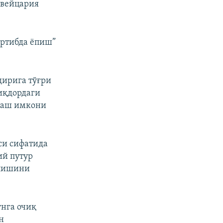
Швейцария
артибда ëпиш”
дирига тўғри
иқдордаги
флаш имкони
си сифатида
ий путур
илишини
унга очиқ
н