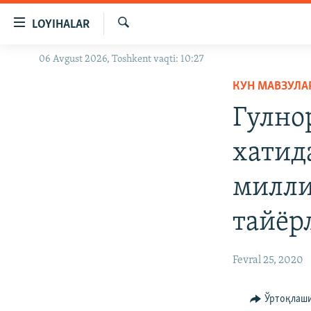
Линклар
LOYIHALAR
Бош
мавзуларга
Излаш
06 Avgust 2026, Toshkent vaqti: 10:27
OZODLIK SURISHTIRUVLARI
ўтинг
Асосий
КУН МАВЗУЛА
OZODVIDEO
навигацияга
Гулно
OZODARXIV
ўтинг
Қидиришга
хатид
ўтинг
милли
тайëр
Fevral 25, 2020
Ўртоқлаш