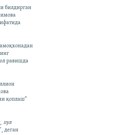
и билдирган
римова
сифатида
қамоқхонадан
нинг
пол равишда
иллион
мова
рни қоплаш”
¸ пул
”¸ деган