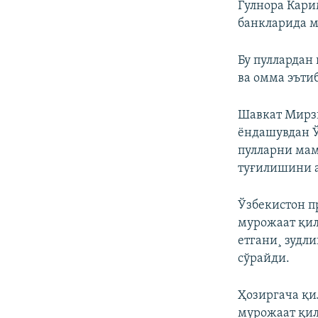
Гулнора Кари
банкларида 
Бу пуллардан
ва омма эъти
Шавкат Мирзи
ëндашувдан Ў
пулларни мам
туғилишини 
Ўзбекистон п
мурожаат қил
етгани¸ зудл
сўрайди.
Ҳозиргача қи
мурожаат қил