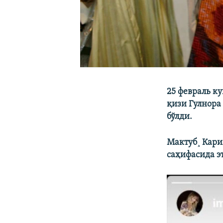
25 февраль к
қизи Гулнора
бўлди.
Мактуб¸ Кари
саҳифасида э