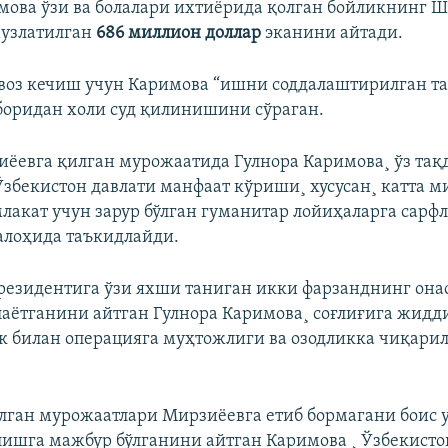
мова ўзи ва болалари ихтиëрида қолган бойликнинг 
музлатилган
686 миллион доллар
эканини айтади.
 воз кечиш учун Каримова “ишни соддалаштирилган т
боридан холи суд қилинишини сўраган.
ëевга қилган мурожаатида Гулнора Каримова¸ ўз тақ
збекистон давлати манфаат кўриши¸ хусусан¸ катта м
лакат учун зарур бўлган гуманитар лойиҳаларга сар
алоҳида таъкидлайди.
резидентига ўзи яхши таниган икки фарзанднинг она
аëтганини айтган Гулнора Каримова¸ соғлиғига жидд
ик билан операцияга муҳтожлиги ва озодликка чиқар
лган мурожаатлари Мирзиëевга етиб бормагани боис 
ишга мажбур бўлганини айтган Каримова ¸ Ўзбекисто