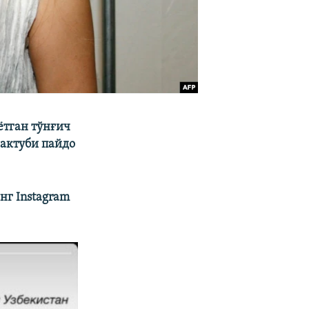
ëтган тўнғич
актуби пайдо
г Instagram