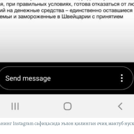
инг Instagram сафиҳасида эълон қилинган очиқ мактуб нусх