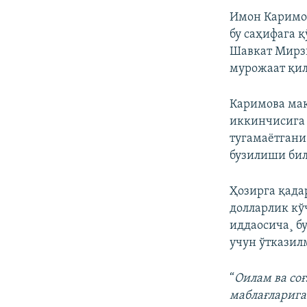
Имон Каримо
бу саҳифага 
Шавкат Мирзи
мурожаат қил
Каримова ма
иккинчисига 
тугамаëтгани
бузилиши бил
Ҳозирга қада
долларлик кў
иддаосича¸ б
учун ўтказил
“
Оилам ва со
маблағларига