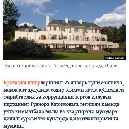
Гулнора Каримованинг Англиядаги қасрларидан бири.
Британия нашр
ларининг 27 январь куни ëзишича¸
мамлакат ҳудудида содир этилган катта кўламдаги
фирибгарлик ва коррупцияни тергов қилувчи
идоранинг Гулнора Каримовага тегишли камида
учта қимматбаҳо вилла ва квартирани мусодара
қилиш сўрови тез кунларда қаноатлантирилиши
мумкин.