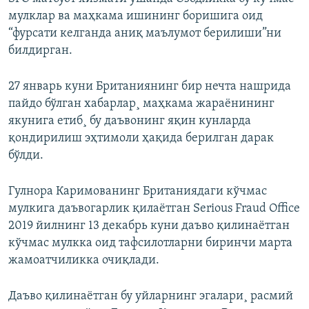
мулклар ва маҳкама ишининг боришига оид
“фурсати келганда аниқ маълумот берилиши”ни
билдирган.
27 январь куни Британиянинг бир нечта нашрида
пайдо бўлган хабарлар¸ маҳкама жараëнининг
якунига етиб¸ бу даъвонинг яқин кунларда
қондирилиш эҳтимоли ҳақида берилган дарак
бўлди.
Гулнора Каримованинг Британиядаги кўчмас
мулкига даъвогарлик қилаëтган Serious Fraud Office
2019 йилнинг 13 декабрь куни даъво қилинаëтган
кўчмас мулкка оид тафсилотларни биринчи марта
жамоатчиликка очиқлади.
Даъво қилинаëтган бу уйларнинг эгалари¸ расмий