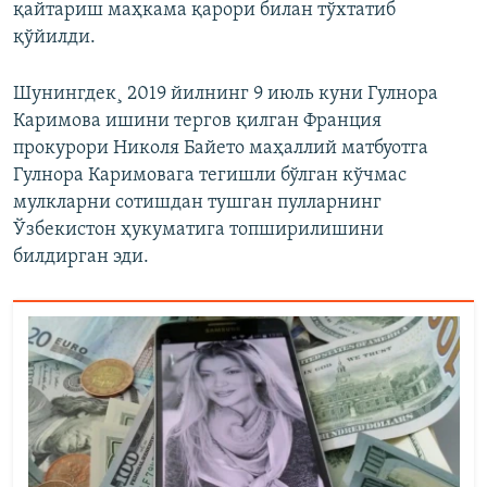
қайтариш маҳкама қарори билан тўхтатиб
қўйилди.
Шунингдек¸ 2019 йилнинг 9 июль куни Гулнора
Каримова ишини тергов қилган Франция
прокурори Николя Байето маҳаллий матбуотга
Гулнора Каримовага тегишли бўлган кўчмас
мулкларни сотишдан тушган пулларнинг
Ўзбекистон ҳукуматига топширилишини
билдирган эди.