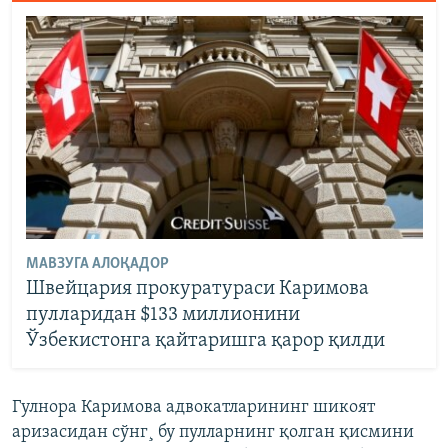
МАВЗУГА АЛОҚАДОР
Швейцария прокуратураси Каримова
пулларидан $133 миллионини
Ўзбекистонга қайтаришга қарор қилди
Гулнора Каримова адвокатларининг шикоят
аризасидан сўнг¸ бу пулларнинг қолган қисмини