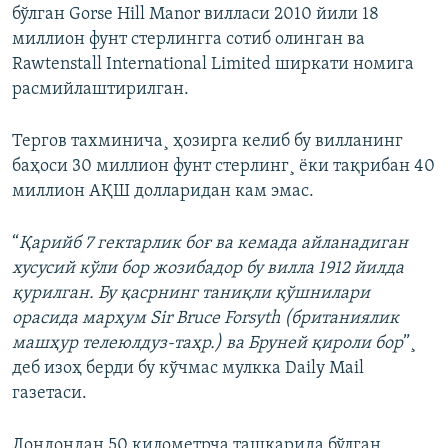
бўлган Gorse Hill Manor вилласи 2010 йили 18
миллион фунт стерлингга сотиб олинган ва
Rawtenstall International Limited ширкати номига
расмийлаштирилган.
Тергов тахминича¸ ҳозирга келиб бу вилланинг
баҳоси 30 миллион фунт стерлинг¸ ëки тақрибан 40
миллион АҚШ долларидан кам эмас.
“
Қарийб 7 гектарлик боғ ва кемада айланадиган
хусусий кўли бор жозибадор бу вилла 1912 йилда
қурилган. Бу қасрнинг таниқли қўшнилари
орасида марҳум Sir Bruce Forsyth (британиялик
машҳур телеюлдуз-таҳр.) ва Бруней қироли бор
”¸
деб изоҳ берди бу кўчмас мулкка Daily Mail
газетаси.
Лондондан 50 километрча ташқарида бўлган