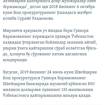
активларни қайтаришга доир музокаралар олиб
борилмоқда
"¸ деган эди 2018 йилнинг 4 октябрь
куни Бош прокуратуранинг ўшандаги матбуот
котиби Сурайё Раҳмонова.
Мирзиëев ҳукумати уч йилдан бери Гулнора
Каримованинг хориждаги пуллари Ўзбекистон
халқидан ўғирланган бойликлар эканини айтиб¸
уларни ўзига қайтаришни сўраб келаëтган бўлса-
да¸ ҳозирча бу сўровнинг кичик қисмигина
қондирилди.
Хусусан¸ 2019 йилнинг 24 июнь куни Швейцария
Бош прокуратураси Гулнора Каримованинг
Швейцария банкларида музлатиб қўйилган 850
миллион долларлик пулининг 133 миллионини
Ўзбекистонга қайтарилишини маълум қилди.