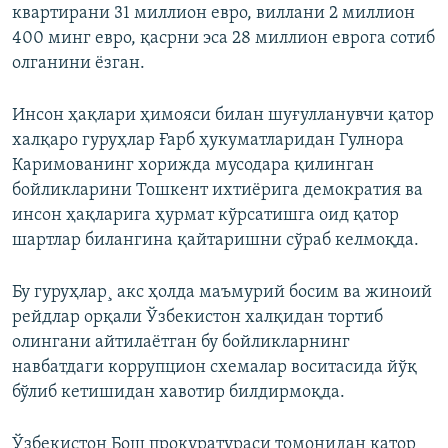
квартирани 31 миллион евро, виллани 2 миллион
400 минг евро, қасрни эса 28 миллион еврога сотиб
олганини ëзган.
Инсон ҳақлари ҳимояси билан шуғулланувчи қатор
халқаро гуруҳлар Ғарб ҳукуматларидан Гулнора
Каримованинг хорижда мусодара қилинган
бойликларини Тошкент ихтиëрига демократия ва
инсон ҳақларига ҳурмат кўрсатишга оид қатор
шартлар билангина қайтаришни сўраб келмоқда.
Бу гуруҳлар¸ акс ҳолда маъмурий босим ва жиноий
рейдлар орқали Ўзбекистон халқидан тортиб
олингани айтилаëтган бу бойликларнинг
навбатдаги коррупцион схемалар воситасида йўқ
бўлиб кетишидан хавотир билдирмоқда.
Ўзбекистон Бош прокуратураси томонидан қатор