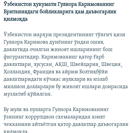
Ўзбекистон ҳукумати Гулнора Каримованинг
Британиядаги бойликларига ҳам даъвогарлик
қилмоқда
Ўзбекистон марҳум президентининг тўнғич қизи
Гулнора Каримова дунëнинг ўндан ошиқ
давлатида очилган жиноят ишларининг бош
фигурантидир. Каримованинг қатор Ғарб
давлатлари¸ хусусан¸ АҚШ¸ Швейцария¸ Швеция¸
Ҳолландия¸ Франция ва айрим Болтиқбўйи
давлатларидаги кўчмас мулклари ва юзлаб
миллион долларлари бу жиноят ишлари доирасида
музлатиб қўйилган.
Бу мулк ва пулларга Гулнора Каримованинг
ўзининг коррупцион схемаларидан азият
чекканини айтаëтган қатор давлатлар даъвогарлик
қилмоқда.