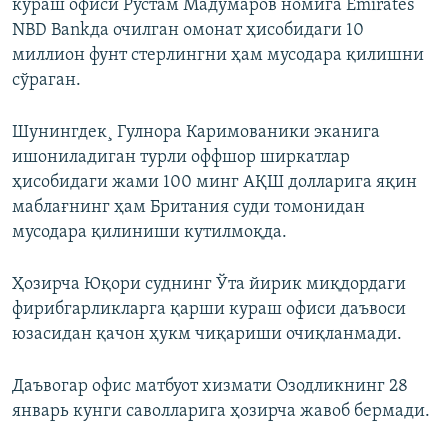
кураш офиси Рустам Мадумаров номига Emirates
NBD Bankда очилган омонат ҳисобидаги 10
миллион фунт стерлингни ҳам мусодара қилишни
сўраган.
Шунингдек¸ Гулнора Каримованики эканига
ишониладиган турли оффшор ширкатлар
ҳисобидаги жами 100 минг АҚШ долларига яқин
маблағнинг ҳам Британия суди томонидан
мусодара қилиниши кутилмоқда.
Ҳозирча Юқори суднинг Ўта йирик миқдордаги
фирибгарликларга қарши кураш офиси даъвоси
юзасидан қачон ҳукм чиқариши очиқланмади.
Даъвогар офис матбуот хизмати Озодликнинг 28
январь кунги саволларига ҳозирча жавоб бермади.