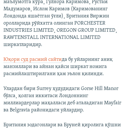
маълумотга кўра¸ Гулнора Каримова¸ Рустам
Мадумаров¸ Ислом Каримов (Каримованинг
Лондонда яшаëтган ўғли)¸ Британия Виржин
оролларида рўйхатга олинган PORCHESTER
INDUSTRIES LIMITED¸ OREGON GROUP LIMITED¸
RAWTENSTALL INTERNATIONAL LIMITED
ширкатларидир.
Юқори суд расмий сайти
да бу уйларнинг аниқ
манзиллари ва айнан қайси ширкат номига
расмийлаштирилгани ҳам эълон қилинди.
Улардан бири Surrey ҳудудидаги Gorse Hill Manor
бўлса¸ қолган иккитаси Лондоннинг
миллиардерлар маҳалласи деб аталадиган Mayfair
ва Belgravia районидаги уйлардир.
Британия зодагонлари ва Бруней қиролига қўшни