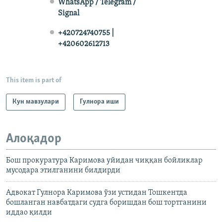
WhatsApp / Telegram /
Signal
+420724740755 |
+420602612713
This item is part of
Кун мавзулари
Гулнора иши
Алоқадор
Бош прокуратура Каримова уйидан чиққан бойликлар
мусодара этилганини билдирди
Адвокат Гулнора Каримова ўзи устидан Тошкентда
бошланган навбатдаги судга боришдан бош тортганини
иддао қилди