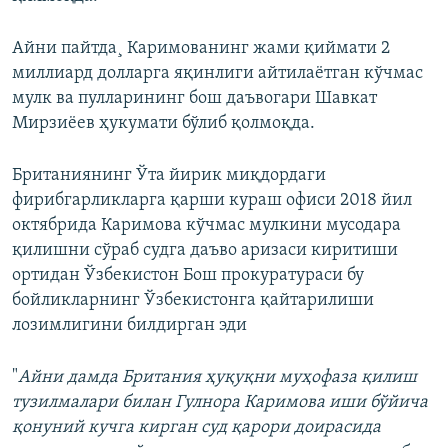
Айни пайтда¸ Каримованинг жами қиймати 2
миллиард долларга яқинлиги айтилаëтган кўчмас
мулк ва пулларининг бош даъвогари Шавкат
Мирзиëев ҳукумати бўлиб қолмоқда.
Британиянинг Ўта йирик миқдордаги
фирибгарликларга қарши кураш офиси 2018 йил
октябрида Каримова кўчмас мулкини мусодара
қилишни сўраб судга даъво аризаси киритиши
ортидан Ўзбекистон Бош прокуратураси бу
бойликларнинг Ўзбекистонга қайтарилиши
лозимлигини билдирган эди
"
Айни дамда Британия ҳуқуқни муҳофаза қилиш
тузилмалари билан Гулнора Каримова иши бўйича
қонуний кучга кирган суд қарори доирасида