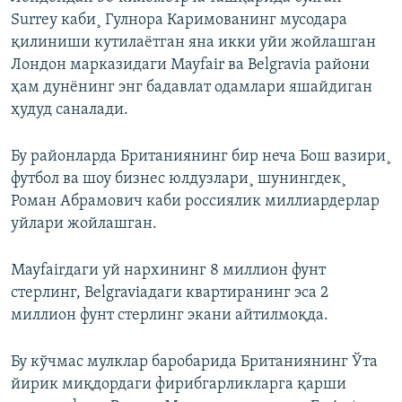
Surrey каби¸ Гулнора Каримованинг мусодара
қилиниши кутилаëтган яна икки уйи жойлашган
Лондон марказидаги Mayfair ва Belgravia райони
ҳам дунëнинг энг бадавлат одамлари яшайдиган
ҳудуд саналади.
Бу районларда Британиянинг бир неча Бош вазири¸
футбол ва шоу бизнес юлдузлари¸ шунингдек¸
Роман Абрамович каби россиялик миллиардерлар
уйлари жойлашган.
Mayfairдаги уй нархининг 8 миллион фунт
стерлинг, Belgraviaдаги квартиранинг эса 2
миллион фунт стерлинг экани айтилмоқда.
Бу кўчмас мулклар баробарида Британиянинг Ўта
йирик миқдордаги фирибгарликларга қарши