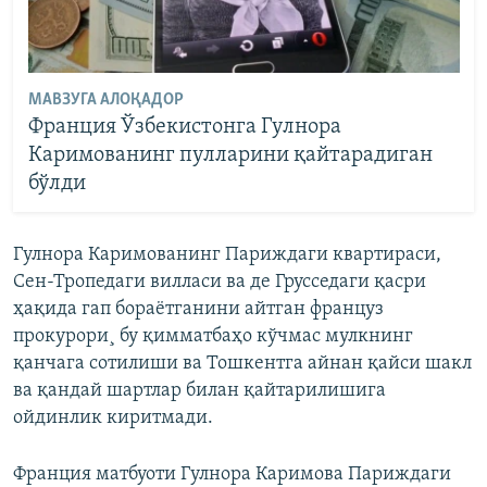
МАВЗУГА АЛОҚАДОР
Франция Ўзбекистонга Гулнора
Каримованинг пулларини қайтарадиган
бўлди
Гулнора Каримованинг Париждаги квартираси,
Сен-Тропедаги вилласи ва де Грусседаги қасри
ҳақида гап бораëтганини айтган француз
прокурори¸ бу қимматбаҳо кўчмас мулкнинг
қанчага сотилиши ва Тошкентга айнан қайси шакл
ва қандай шартлар билан қайтарилишига
ойдинлик киритмади.
Франция матбуоти Гулнора Каримова Париждаги