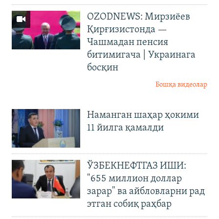
OZODNEWS: Мирзиёев
Қирғизистонда —
Чашмадан пенсия
битимигача | Украинага
босқин
Бошқа видеолар
Наманган шаҳар ҳокими
11 йилга қамалди
ЎЗБЕКНЕФТГАЗ ИШИ:
"655 миллион доллар
зарар" ва айбловларни рад
этган собиқ раҳбар