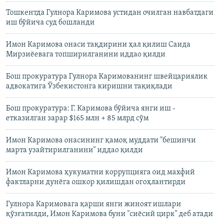
Тошкентда Гулнора Каримова устидан очилган навбатдаги
иш бўйича суд бошланди
Имон Каримова онаси тақдирини ҳал қилиш Саида
Мирзиëевага топширилганини иддао қилди
Бош прокуратура Гулнора Каримованинг швейцариялик
адвокатига Ўзбекистонга киришни тақиқлади
Бош прокуратура: Г. Каримова бўйича янги иш -
етказилган зарар $165 млн + 85 млрд сўм
Имон Каримова онасининг қамоқ муддати "бешинчи
марта узайтирилганини" иддао қилди
Имон Каримова ҳукуматни коррупцияга оид махфий
фактларни дунëга ошкор қилишдан огоҳлантирди
Гулнора Каримовага қарши янги жиноят ишлари
қўзғатилди, Имон Каримова буни "сиёсий цирк" деб атади