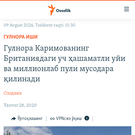
Линклар
Бош
мавзуларга
09 Avgust 2026, Toshkent vaqti: 15:30
ўтинг
OZODLIK SURISHTIRUVLARI
Асосий
ГУЛНОРА ИШИ
OZODVIDEO
навигацияга
Гулнора Каримованинг
ўтинг
OZODARXIV
Британиядаги уч ҳашаматли уйи
Қидиришга
ўтинг
ва миллионлаб пули мусодара
На русском
қилинaди
ИЖТИМОИЙ ТАРМОҚЛАР
Озодлик
Yanvar 28, 2020
Ўртоқлашинг
VPNсиз ўқиш
Озодлик бошқа тилларда