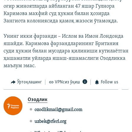
оғир жиноятларда айбланган 47 яшар Гулнора
Каримова махфий суд ҳукми билан ҳозирда
Зангиота колониясида қамоқ жазоси ўтамоқда.
Унинг икки фарзанди – Ислом ва Имон Лондонда
яшайди. Каримова фарзандларининг Британия
суди ҳукми билан мусодара қилиниши кутилаëтган
ҳашаматли уйларда яшаш-яшамаслиги Озодликка
маълум эмас.
Ўртоқлашинг
VPNсиз ўқиш
Follow us
Озодлик
ozodlikmail@gmail.com
uzbek@rferl.org