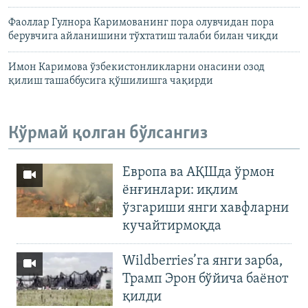
Фаоллар Гулнора Каримованинг пора олувчидан пора
берувчига айланишини тўхтатиш талаби билан чиқди
Имон Каримова ўзбекистонликларни онасини озод
қилиш ташаббусига қўшилишга чақирди
Кўрмай қолган бўлсангиз
Европа ва АҚШда ўрмон
ёнғинлари: иқлим
ўзгариши янги хавфларни
кучайтирмоқда
Wildberries’га янги зарба,
Трамп Эрон бўйича баёнот
қилди