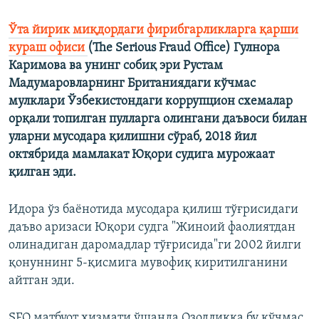
Ўта йирик миқдордаги фирибгарликларга қарши
кураш офиси
(The Serious Fraud Office) Гулнора
Каримова ва унинг собиқ эри Рустам
Мадумаровларнинг Британиядаги кўчмас
мулклари Ўзбекистондаги коррупцион схемалар
орқали топилган пулларга олингани даъвоси билан
уларни мусодара қилишни сўраб, 2018 йил
октябрида мамлакат Юқори судига мурожаат
қилган эди.
Идора ўз баёнотида мусодара қилиш тўғрисидаги
даъво аризаси Юқори судга "Жиноий фаолиятдан
олинадиган даромадлар тўғрисида"ги 2002 йилги
қонуннинг 5-қисмига мувофиқ киритилганини
айтган эди.
SFO матбуот хизмати ўшанда Озодликка бу кўчмас