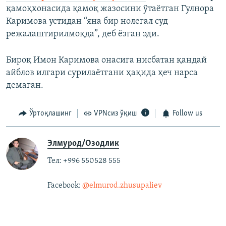
қамоқхонасида қамоқ жазосини ўтаётган Гулнора
Каримова устидан “яна бир нолегал суд
режалаштирилмоқда”, деб ёзган эди.
Бироқ Имон Каримова онасига нисбатан қандай
айблов илгари сурилаётгани ҳақида ҳеч нарса
демаган.
Ўртоқлашинг
VPNсиз ўқиш
Follow us
Элмурод/Озодлик
Тел: +996 550528 555
Facebook:
@elmurod.zhusupaliev