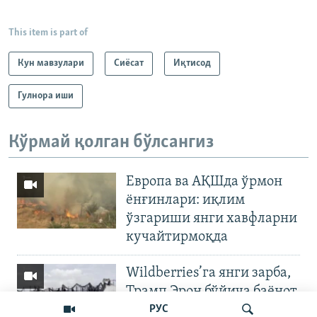
This item is part of
Кун мавзулари
Сиёсат
Иқтисод
Гулнора иши
Кўрмай қолган бўлсангиз
Европа ва АҚШда ўрмон
ёнғинлари: иқлим
ўзгариши янги хавфларни
кучайтирмоқда
Wildberries’га янги зарба,
Трамп Эрон бўйича баёнот
қилди
РУС