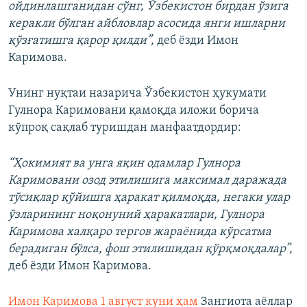
ойдинлашганидан сўнг, Ўзбекистон бирдан ўзига
керакли бўлган айбловлар асосида янги ишларни
қўзғатишга қарор қилди”,
деб ёзди Имон
Каримова.
Унинг нуқтаи назарича Ўзбекистон ҳукумати
Гулнора Каримовани қамоқда иложи борича
кўпроқ сақлаб туришдан манфаатдордир:
“Ҳокимият ва унга яқин одамлар Гулнора
Каримовани озод этилишига максимал даражада
тўсиқлар қўйишга ҳаракат қилмоқда, негаки улар
ўзларининг ноқонуний ҳаракатлари, Гулнора
Каримова халқаро тергов жараёнида кўрсатма
берадиган бўлса, фош этилишидан қўрқмоқдалар”,
деб ёзди Имон Каримова.
Имон Каримова 1 август куни ҳам
Зангиота аёллар