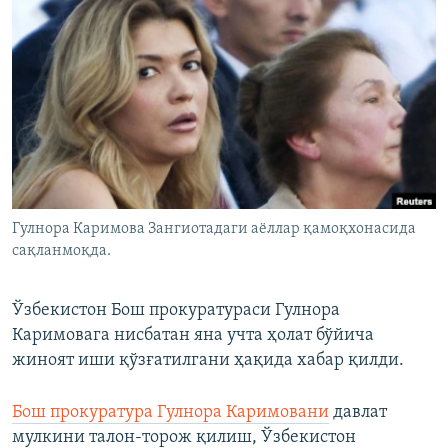
Гулнора Каримова Зангиотадаги аёллар қамоқхонасида
сақланмоқда.
Ўзбекистон Бош прокуратураси Гулнора
Каримовага нисбатан яна учта ҳолат бўйича
жиноят иши қўзғатилгани ҳақида хабар қилди.
Бош прокуратура Гулнора Каримовани
давлат
мулкини талон-торож қилиш, Ўзбекистон