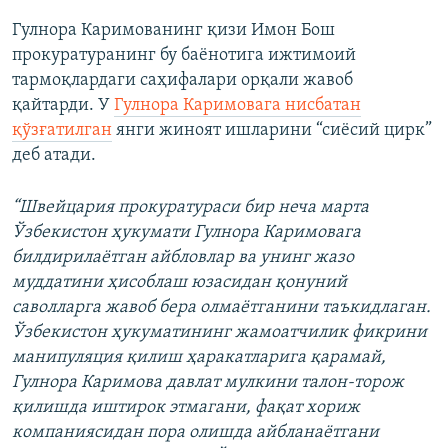
Гулнора Каримованинг қизи Имон Бош
прокуратуранинг бу баёнотига ижтимоий
тармоқлардаги саҳифалари орқали жавоб
қайтарди. У
Гулнора Каримовага нисбатан
қўзғатилган
янги жиноят ишларини “сиёсий цирк”
деб атади.
“Швейцария прокуратураси бир неча марта
Ўзбекистон ҳукумати Гулнора Каримовага
билдирилаётган айбловлар ва унинг жазо
муддатини ҳисоблаш юзасидан қонуний
саволларга жавоб бера олмаётганини таъкидлаган.
Ўзбекистон ҳукуматининг жамоатчилик фикрини
манипуляция қилиш ҳаракатларига қарамай,
Гулнора Каримова давлат мулкини талон-торож
қилишда иштирок этмагани, фақат хориж
компаниясидан пора олишда айбланаётгани