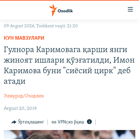
Линклар
Бош
мавзуларга
09 Avgust 2026, Toshkent vaqti: 21:20
ўтинг
OZODLIK SURISHTIRUVLARI
Асосий
КУН МАВЗУЛАРИ
OZODVIDEO
навигацияга
Гулнора Каримовага қарши янги
ўтинг
OZODARXIV
жиноят ишлари қўзғатилди, Имон
Қидиришга
ўтинг
Каримова буни "сиёсий цирк" деб
На русском
атади
ИЖТИМОИЙ ТАРМОҚЛАР
Элмурод/Озодлик
Avgust 20, 2019
Ўртоқлашинг
VPNсиз ўқиш
Озодлик бошқа тилларда