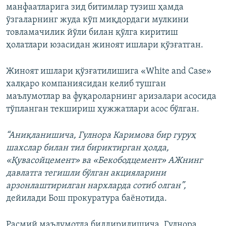
манфаатларига зид битимлар тузиш ҳамда
ўзгаларнинг жуда кўп миқдордаги мулкини
товламачилик йўли билан қўлга киритиш
ҳолатлари юзасидан жиноят ишлари қўзғатган.
Жиноят ишлари қўзғатилишига «White and Case»
халқаро компаниясидан келиб тушган
маълумотлар ва фуқароларнинг аризалари асосида
тўпланган текшириш ҳужжатлари асос бўлган.
“Аниқланишича, Гулнора Каримова бир гуруҳ
шахслар билан тил бириктирган ҳолда,
«Қувасойцемент» ва «Бекободцемент» АЖнинг
давлатга тегишли бўлган акцияларини
арзонлаштирилган нархларда сотиб олган”,
дейилади Бош прокуратура баёнотида.
Расмий маълумотда билдирилишича, Гулнора