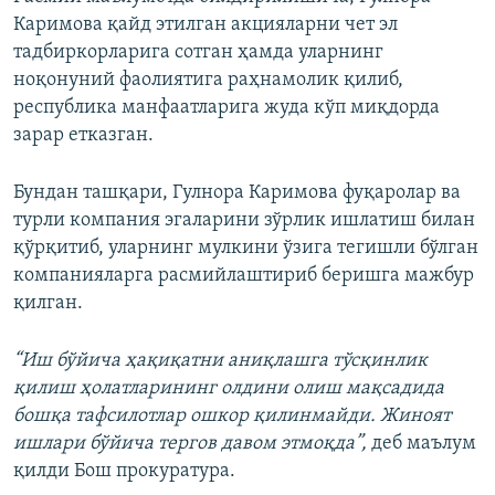
Каримова қайд этилган акцияларни чет эл
тадбиркорларига сотган ҳамда уларнинг
ноқонуний фаолиятига раҳнамолик қилиб,
республика манфаатларига жуда кўп миқдорда
зарар етказган.
Бундан ташқари, Гулнора Каримова фуқаролар ва
турли компания эгаларини зўрлик ишлатиш билан
қўрқитиб, уларнинг мулкини ўзига тегишли бўлган
компанияларга расмийлаштириб беришга мажбур
қилган.
“Иш бўйича ҳақиқатни аниқлашга тўсқинлик
қилиш ҳолатларининг олдини олиш мақсадида
бошқа тафсилотлар ошкор қилинмайди. Жиноят
ишлари бўйича тергов давом этмоқда”,
деб маълум
қилди Бош прокуратура.