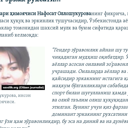
ари ҳимоячиси Нафосат Оллошукурова
нинг фикрича, 
ласи ҳуқуқ ва эркинлик тушучасидир, Ўзбекистонда а
аклар томонидан шахсий мулк ва буюм сифатида қара
ланиб келмоқда:
“Гендер зўравонлик айнан шу т
чиқадиган мудҳиш оқибатдир. 
аёллар асосан оилавий зо’равон
учрашади. Оилаларда аёллар ва
қайсидир эркакнинг истагига қ
маҳкум бўлганликлари сабабида
спорт билан шуғулланиш ҳамда 
укурова, инсон
ва олий таълим олиш ҳуқуқида
оячиси.
этилган. Бунинг учун қиз фарза
доминант эркакнинг рухсатини
г ўзи ҳам зўравонликдир, бу эса на диний ва на дунёв