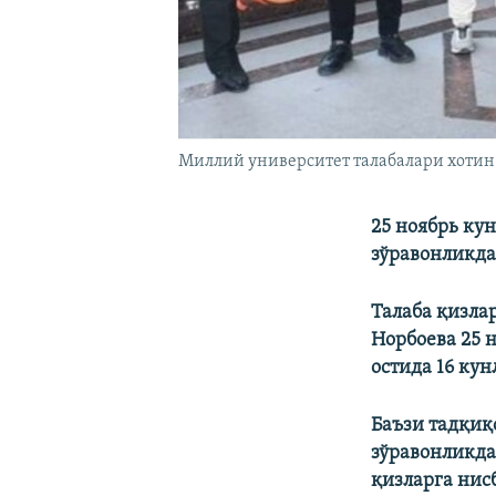
Миллий университет талабалари хотин-
25 ноябрь ку
зўравонликда
Талаба қизла
Норбоева 25 
остида 16 ку
Баъзи тадқиқ
зўравонликда
қизларга нис