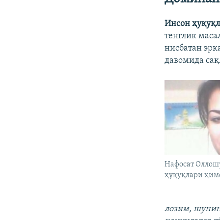
Инсон ҳуқуқл
тенглик маса
нисбатан эрк
давомида сақ
Нафосат Оллош
ҳуқуқлари ҳим
лозим, шунин