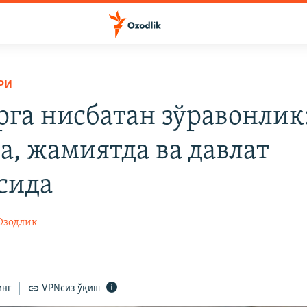
РИ
рга нисбатан зўравонлик
а, жамиятда ва давлат
сида
Озодлик
инг
VPNсиз ўқиш