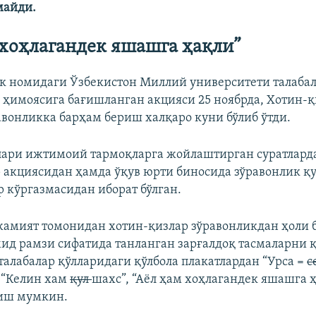
майди.
 хоҳлагандек яшашга ҳақли”
к номидаги Ўзбекистон Миллий университети талаба
 ҳимоясига бағишланган акцияси 25 ноябрда, Хотин-қ
авонликка барҳам бериш халқаро куни бўлиб ўтди.
ари ижтимоий тармоқларга жойлаштирган суратлард
р акциясидан ҳамда ўқув юрти биносида зўравонлик қ
р кўргазмасидан иборат бўлган.
амият томонидан хотин-қизлар зўравонликдан ҳоли 
ид рамзи сифатида танланган зарғалдоқ тасмаларни 
 талабалар қўлларидаги қўлбола плакатлардан “Урса =
с
 “Келин хам
қул
шахс”, “Аёл ҳам хоҳлагандек яшашга 
қиш мумкин.