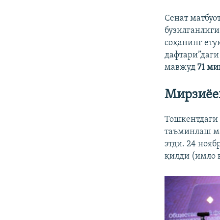
Сенат матбуо
бузилганлиги
соҳанинг ету
дафтари”даги
мавжуд
71 ми
Мирзиёе
Тошкентдаги 
таъминлаш ма
этди. 24 ноя
қилди (имло 