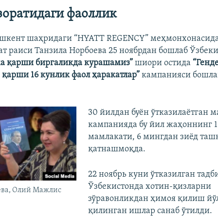
зоратидаги фаоллик
ошкент шаҳридаги “HYATT REGENCY” меҳмонхонасида 
ат раиси Танзила Норбоева 25 ноябрдан бошлаб Ўзбек
ка қарши биргаликда курашамиз”
шиори остида
“Генд
 қарши 16 кунлик фаол ҳаракатлар”
кампанияси бошл
30 йилдан буён ўтказилаётган м
кампанияда бу йил жаҳоннинг 1
мамлакати, 6 мингдан зиёд таш
қатнашмоқда.
22 ноябрь куни ўтказилган тадб
Ўзбекистонда хотин-қизларни
ева, Олий Мажлис
зўравонликдан ҳимоя қилиш йў
қилинган ишлар санаб ўтилди.