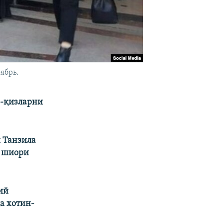
ябрь.
н-қизларни
 Танзила
” шиори
ий
а хотин-