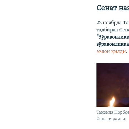
Сенат на
22 ноябрда Т
тадбирда Сен
“Зўравонлик
зўравонликка
эълон қилди
.
Танзила Норбо
Сенати раиси.