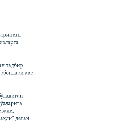
ларининг
изларга
ан тадбир
урбонлари акс
бўладиган
қўлларига
евади,
ҳақли” деган