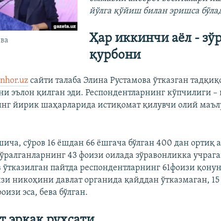
йўлга қўйиш билан эришса бўлад
Ҳар иккинчи аёл - зў
ва
қурбони
nhor.uz
сайти талаба Элина Рустамова ўтказган тадқиқ
и эълон қилган эди. Респондентларнинг кўпчилиги – 
нг йирик шаҳарларида истиқомат қилувчи олий маъ
ича, сўров 16 ёшдан 66 ёшгача бўлган 400 дан ортиқ а
Сўралганларнинг 43 фоизи оилада зўравонликка учра
в ўтказилган пайтда респондентларнинг 61фоизи қону
оизи никоҳини давлат органида қайддан ўтказмаган, 15
оизи эса, бева бўлган.
 эркак рухсати...