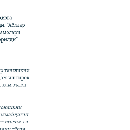
и
қизга
ди.
“Аёллар
аммолари
берилди
”.
ер тенгликни
ам иштирок
т ҳам эълон
вонликни
 олмайдиган
т таълим ва
шини тўғри