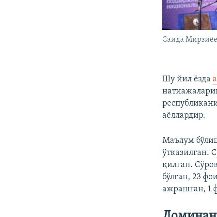
Саида Мирзиёе
Шу йил ёзда
a
натиажаларин
республикани
аёллардир.
Маълум бўлиш
ўтказилган. 
қилган. Сўро
бўлган, 23 ф
ажрашган, 1 ф
Доминант