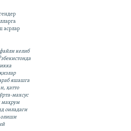
гендер
ёлларга
ш асрлар
уфайли келиб
Ўзбекистонда
ликка
 қизлар
араб яшашга
н, ҳатто
ўрта-махсус
н маҳрум
нд оиладаги
 олиши
ий