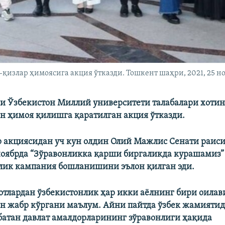
қизлар ҳимоясига акция ўтказди. Тошкент шаҳри, 2021, 25 но
ни Ўзбекистон Миллий университети талабалари хоти
н ҳимоя қилишга қаратилган акция ўтказди.
р акциясидан уч кун олдин Олий Мажлис Сенати раиси
ноябрда “Зўравонликка қарши биргаликда курашамиз
нлик кампания бошланишини эълон қилган эди.
отлардан ўзбекистонлик ҳар икки аёлнинг бири оилав
н жабр кўргани маълум. Айни пайтда ўзбек жамиятид
батан давлат амалдорларининг зўравонлиги ҳақида