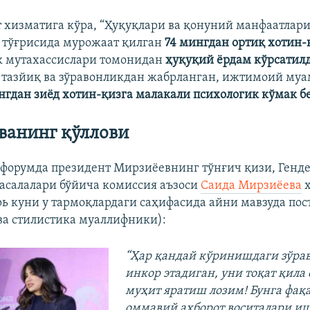
т хизматига кўра, “Ҳуқуқлари ва қонуний манфаатлар
 тўғрисида мурожаат қилган
74 мингдан ортиқ хотин-
к мутахассислари томонидан
ҳуқуқий ёрдам кўрсатил
 тазйиқ ва зўравонликдан жабрланган, ижтимоий му
нгдан зиёд хотин-қизга малакали психологик кўмак 
ванинг қўллови
форумда президент Мирзиёевнинг тўнғич қизи, Генд
салалари бўйича комиссия аъзоси
Саида Мирзиёева
ҳ
брь куни у тармоқлардаги саҳифасида айни мавзуда пос
ва стилистика муаллифники):
“Ҳар қандай кўринишдаги зўра
инкор этадиган, уни тоқат қила
муҳит яратиш лозим! Бунга фақа
оммавий ахборот воситалари и