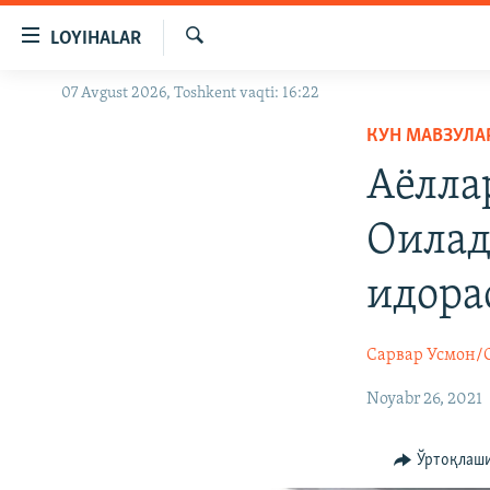
Линклар
LOYIHALAR
Бош
мавзуларга
Излаш
07 Avgust 2026, Toshkent vaqti: 16:22
OZODLIK SURISHTIRUVLARI
ўтинг
Асосий
КУН МАВЗУЛА
OZODVIDEO
навигацияга
Аёлла
OZODARXIV
ўтинг
Қидиришга
Оилад
ўтинг
идора
Сарвар Усмон/
Noyabr 26, 2021
Ўртоқлаш