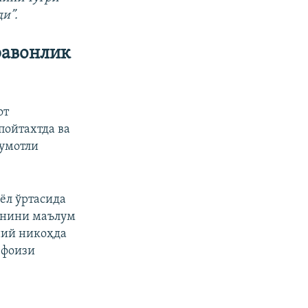
и”.
равонлик
от
пойтахтда ва
лумотли
ёл ўртасида
ганини маълум
ний никоҳда
 фоизи