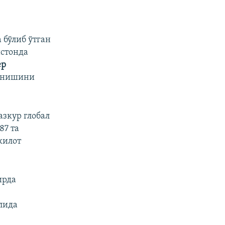
бўлиб ўтган
истонда
ер
анишини
азкур глобал
87 та
килот
ирда
лида