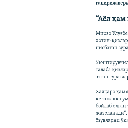
гапирилавер
“Аёл ҳам
Мирзо Улуғбе
хотин-қизлар
нисбатан зўр
Уюштирувчил
талаба қизла
этган суратла
Халқаро ҳамж
келажакка ум
бойлаб олган
жазоланади”,
ёзувларни ў