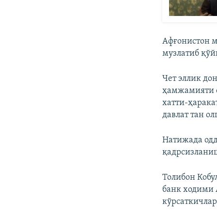
Афғонистон м
музлатиб қўй
Чет эллик до
ҳамжамияти 
хатти-ҳарака
давлат тан ол
Натижада одд
қадрсизланиш
Толибон Кобу
банк ходими 
кўрсаткичлар