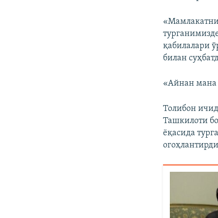
«Мамлакатни 
турганимизде
қабилалари ў
билан суҳбатд
«Айнан мана 
Толибон ичид
Ташкилоти бо
ёқасида тург
огоҳлантирди