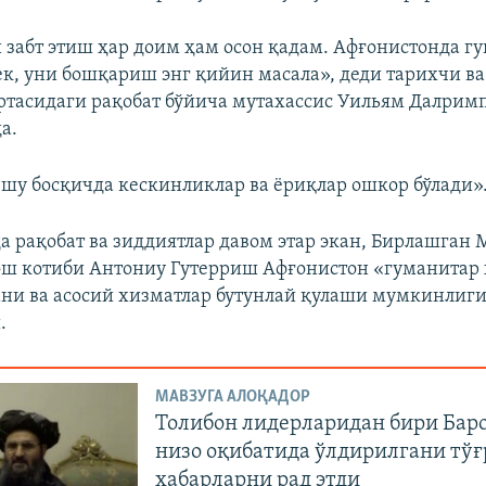
забт этиш ҳар доим ҳам осон қадам. Афғонистонда гу
к, уни бошқариш энг қийин масала», деди тарихчи в
ртасидаги рақобат бўйича мутахассис Уильям Далрим
а.
шу босқичда кескинликлар ва ёриқлар ошкор бўлади»
а рақобат ва зиддиятлар давом этар экан, Бирлашган 
ш котиби Антониу Гутерриш Афғонистон «гуманитар 
ани ва асосий хизматлар бутунлай қулаши мумкинлиг
.
МАВЗУГА АЛОҚАДОР
Толибон лидерларидан бири Бар
низо оқибатида ўлдирилгани тў
хабарларни рад этди