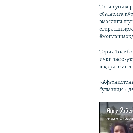
Токио универ
сўзларига кў
эмаслиги шус
оғирлаштирмо
ёмонлашмоқд
Тория Толибо
ички тафовут
юқори эканин
«Афғонистонн
бўлмайди», де
билан
Озодл