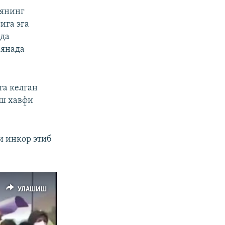
иянинг
ига эга
ада
 янада
га келган
иш хавфи
и инкор этиб
УЛАШИШ