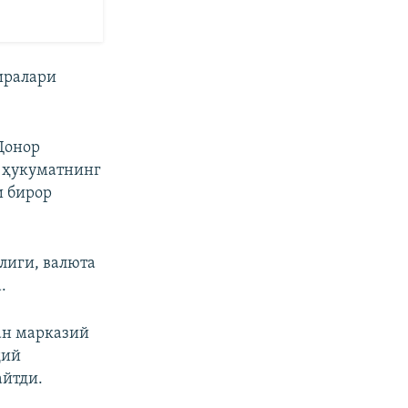
иралари
Донор
 ҳукуматнинг
и бирор
лиги, валюта
.
ан марказий
дий
айтди.