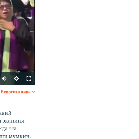
Бевосита линк
УЛАШИШ
қавий
и эканини
да эса
иши мумкин.