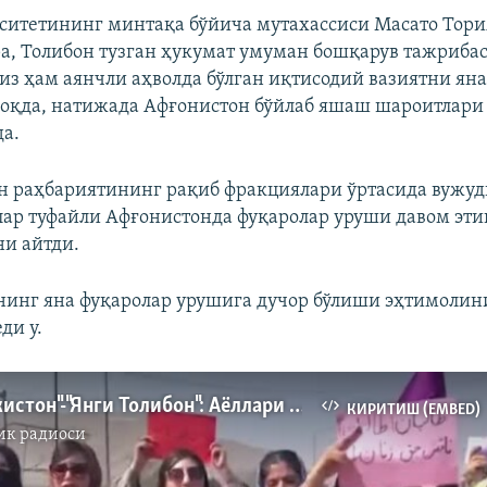
ситетининг минтақа бўйича мутахассиси Масато Тор
ра, Толибон тузган ҳукумат умуман бошқарув тажрибас
из ҳам аянчли аҳволда бўлган иқтисодий вазиятни ян
қда, натижада Афғонистон бўйлаб яшаш шароитлари
а.
н раҳбариятининг рақиб фракциялари ўртасида вужуд
лар туфайли Афғонистонда фуқаролар уруши давом эт
и айтди.
инг яна фуқаролар урушига дучор бўлиши эҳтимолин
ди у.
"Янги Ўзбекистон"-"Янги Толибон": Аёллари тан олмаган Толибонни илк Тошкент қутлади
КИРИТИШ (EMBED)
ик радиоси