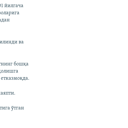
01 йилгача
воларига
адан
қилинди ва
тнинг бошқа
қолишга
 етказмоқда.
аяпти.
тига ўтган