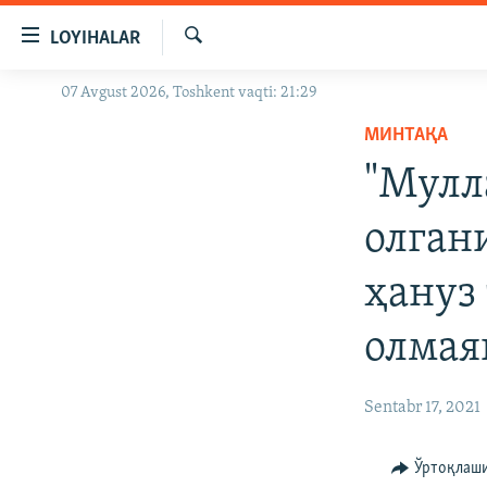
Линклар
LOYIHALAR
Бош
мавзуларга
Излаш
07 Avgust 2026, Toshkent vaqti: 21:29
OZODLIK SURISHTIRUVLARI
ўтинг
Асосий
МИНТАҚА
OZODVIDEO
навигацияга
"Мулл
OZODARXIV
ўтинг
Қидиришга
олган
ўтинг
ҳануз
олмая
Sentabr 17, 2021
Ўртоқлаш