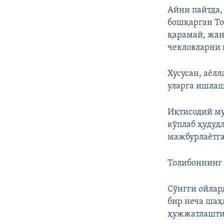
Айни пайтда,
бошқарган То
қарамай, жан
чекловларни 
Хусусан, аёл
уларга ишлаш
Иқтисодий му
кўплаб ҳудуд
мажбурлаётга
Толибоннинг 
Сўнгги ойлар
бир неча шаҳ
ҳужжатлашти