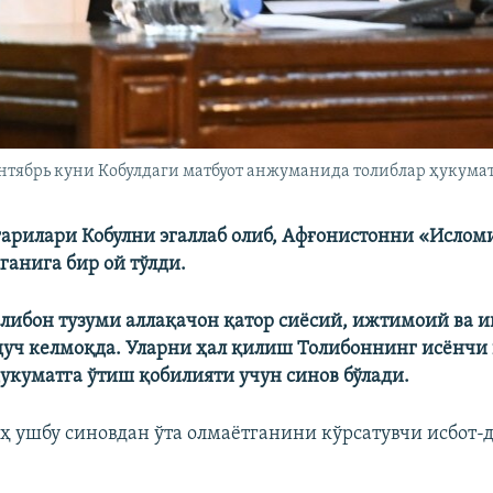
нтябрь куни Кобулдаги матбуот анжуманида толиблар ҳукумат
арилари Кобулни эгаллаб олиб, Афғонистонни «Исло
ганига бир ой тўлди.
либон тузуми аллақачон қатор сиёсий, ижтимоий ва 
дуч келмоқда. Уларни ҳал қилиш Толибоннинг исёнчи
укуматга ўтиш қобилияти учун синов бўлади.
ҳ ушбу синовдан ўта олмаётганини кўрсатувчи исбот-