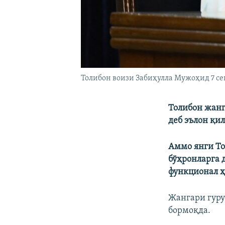
Толибон воизи Забиҳулла Мужоҳид 7 се
Толибон жанг
деб эълон қил
Аммо янги То
бўҳронларга 
функционал ҳ
Жангари гуру
бормоқда.