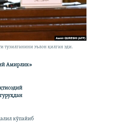
и тузилганини эълон қилган эди.
мий Амирлик»
иқтисодий
 гуруҳдан
далил кўпайиб