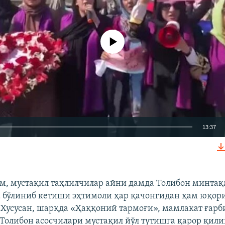
Айни дамда медиа-манба мавжуд эмас
13:37
КИРИТИШ (EMBED)
м, мустақил таҳлилчилар айни дамда Толибон минта
 бўлиниб кетиши эҳтимоли ҳар қачонгидан ҳам юқор
Хусусан, шарқда «Ҳаққоний тармоғи», мамлакат ғарби
Толибон асосчилари мустақил йўл тутишга қарор қил