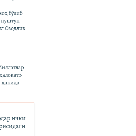
воҳ бўлиб
px
Кенглиги
а пуштун
пл Озодлик
.
Миллатлар
ҳалокат»
и ҳақида
одар ички
ғрисидаги