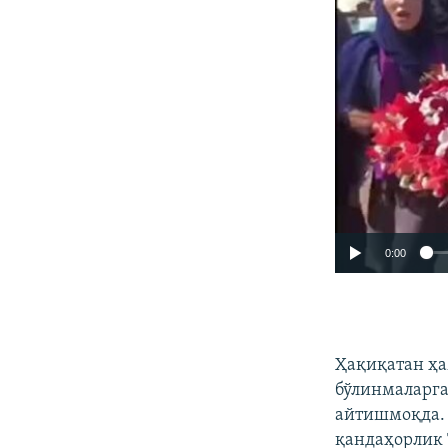
0:00
Ҳақиқатан ҳа
бўлинмаларга
айтишмоқда. 
қандаҳорлик 