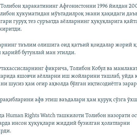
 Толибон ҳаракатининг Афғонистонни 1996 йилдан 20
либон ҳукуматидан мўътадилроқ экани ҳақидаги даъ
гари гуруҳ тез суръатда аёлларнинг ҳуқуқларига қайт
киритди.
ларнинг таълим олишига оид қатъий қоидалар жорий 
 қарийб бутунлай ман этилди.
тахассисларнинг фикрича, Толибон Кобул ва мамлака
ларида яшовчи аёлларни иш жойларини ташлаб, уйда 
ни шусиз ҳам оғир аҳволда бўлган иқтисодиётга зарар
рақибларини афв этиш ваъдалари ҳам қуруқ сўзга ўхш
да Human Rights Watch ташкилоти Толибон назорати ос
арда инсон ҳуқуқлари жиддий бузилган ҳолатларни
рди.