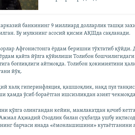
арказий банкининг 9 миллиард долларлик ташқи зах
илган. Бу мулкнинг асосий қисми АҚШда сақланади.
норлар Афғонистонга ёрдам беришни тўхтатиб қўйди. 
ёрдам қайта йўлга қўйилиши Толибон бошчилигидаги
тига боғлиқлиги айтмоқда. Толибон ҳокимиятини ҳал
гани йўқ.
ий халқ гиперинфляция, қашшоқлик, нақд пул танқис
и ҳамда ўсиб бораётган ишсизликдан азият чекмоқда
лни қўлга олингандан кейин, мамлакатдан қочиб кетг
Ажмал Аҳмадий Озодлик билан суҳбатда ушбу иқтисо
нинг барчаси янада «ёмонлашишини» кутаётганини 