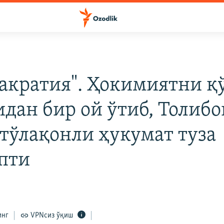
акратия". Ҳокимиятни қ
идан бир ой ўтиб, Толибо
 тўлақонли ҳукумат туза
пти
инг
VPNсиз ўқиш