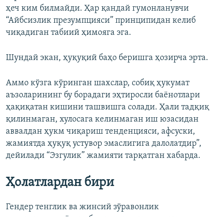
ҳеч ким билмайди. Ҳар қандай гумонланувчи
“Айбсизлик презумпцияси” принципидан келиб
чиқадиган табиий ҳимояга эга.
Шундай экан, ҳуқуқий баҳо беришга ҳозирча эрта.
Аммо кўзга кўринган шахслар, собиқ ҳукумат
аъзоларининг бу борадаги эҳтиросли баёнотлари
ҳақиқатан кишини ташвишга солади. Ҳали тадқиқ
қилинмаган, хулосага келинмаган иш юзасидан
аввалдан ҳукм чиқариш тенденцияси, афсуски,
жамиятда ҳуқуқ устувор эмаслигига далолатдир”,
дейилади “Эзгулик” жамияти тарқатган хабарда.
Ҳолатлардан бири
Гендер тенглик ва жинсий зўравонлик