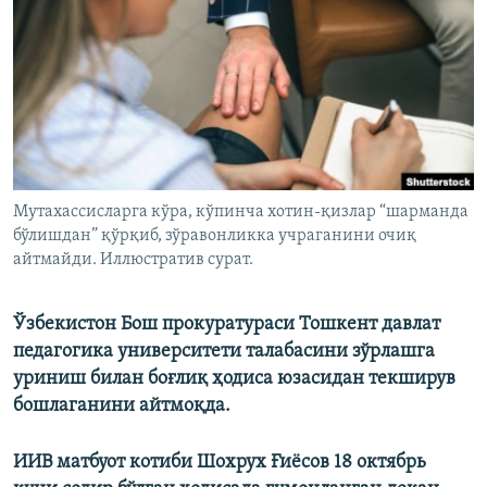
Мутахассисларга кўра, кўпинча хотин-қизлар “шарманда
бўлишдан” қўрқиб, зўравонликка учраганини очиқ
айтмайди. Иллюстратив сурат.
Ўзбекистон Бош прокуратураси Тошкент давлат
педагогика университети талабасини зўрлашга
уриниш билан боғлиқ ҳодиса юзасидан текширув
бошлаганини айтмоқда.
ИИВ матбуот котиби Шохрух Ғиёсов 18 октябрь