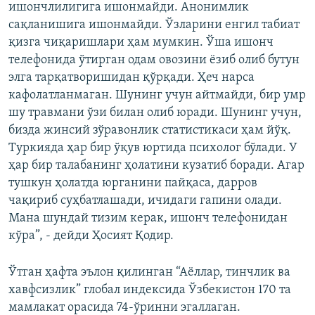
ишончлилигига ишонмайди. Анонимлик
сақланишига ишонмайди. Ўзларини енгил табиат
қизга чиқаришлари ҳам мумкин. Ўша ишонч
телефонида ўтирган одам овозини ёзиб олиб бутун
элга тарқатворишидан қўрқади. Ҳеч нарса
кафолатланмаган. Шунинг учун айтмайди, бир умр
шу травмани ўзи билан олиб юради. Шунинг учун,
бизда жинсий зўравонлик статистикаси ҳам йўқ.
Туркияда ҳар бир ўқув юртида психолог бўлади. У
ҳар бир талабанинг ҳолатини кузатиб боради. Агар
тушкун ҳолатда юрганини пайқаса, дарров
чақириб суҳбатлашади, ичидаги гапини олади.
Мана шундай тизим керак, ишонч телефонидан
кўра”, - дейди Ҳосият Қодир.
Ўтган ҳафта эълон қилинган “Аёллар, тинчлик ва
хавфсизлик” глобал индексида Ўзбекистон 170 та
мамлакат орасида 74-ўринни эгаллаган.