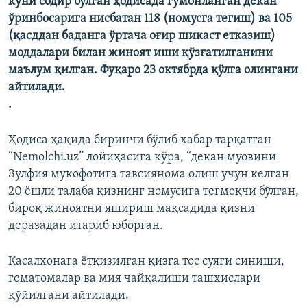
куни содир бўлган ҳодисада гумонланган декан
ўринбосарига нисбатан 118 (номусга тегиш) ва 105
(қасддан баданга ўртача оғир шикаст етказиш)
моддалари билан жиноят иши қўзғатилганини
маълум қилган. Фуқаро 23 октябрда қўлга олингани
айтилади.
.
Ҳодиса ҳақида биринчи бўлиб хабар тарқатган
“Nemolchi.uz” лойиҳасига кўра, “декан муовини
Зулфия мукофотига тавсиянома олиш учун келган
20 ёшли талаба қизнинг номусига тегмоқчи бўлган,
бироқ жиноятни яшириш мақсадида қизни
деразадан итариб юборган.
Касалхонага ётқизилган қизга тос суяги синиши,
гематомалар ва мия чайқалиши ташхислари
қўйилгани айтилади.