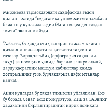
Мирзиёева тармоқлардаги саҳифасида эълон
қилган постида “педагогика университети талабаси
билан шу кунларда содир бўлган воқеа денгиздан
томчи” эканини айтди.
“Албатта, бу ҳақда очиқ гапиришга жазм қилган
қизларнинг жасорати ва қатъияти таҳсинга
сазовор. Бироқ тазъйиқ (орфография сақланди-
таҳр.) ва ноҳақлик ҳақида баралла гапира олмай,
дарду ҳасратини машъум кабинетлар ҳамда
хотирасининг узоқ бурчакларига дафн этганлар
қанча!..
Айни кунларда бу ҳақда тинимсиз ўйлаяпман. Биз
бу борада Сенат, Бош прокуратура, ИИВ ва ОАВнинг
ҳаракатини бирлаштирадиган йирик лойиҳага