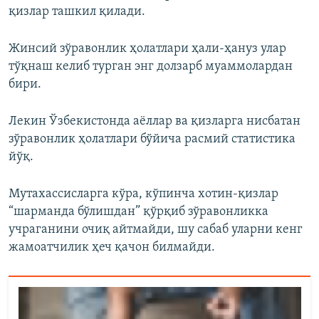
қизлар ташкил қилади.
Жинсий зўравонлик ҳолатлари ҳали-ҳануз улар
тўқнаш келиб турган энг долзарб муаммолардан
бири.
Лекин Ўзбекистонда аёллар ва қизларга нисбатан
зўравонлик ҳолатлари бўйича расмий статистика
йўқ.
Мутахассисларга кўра, кўпинча хотин-қизлар
“шарманда бўлишдан” қўрқиб зўравонликка
учраганини очиқ айтмайди, шу сабаб уларни кенг
жамоатчилик ҳеч қачон билмайди.