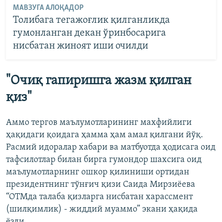
МАВЗУГА АЛОҚАДОР
Толибага тегажоғлик қилганликда
гумонланган декан ўринбосарига
нисбатан жиноят иши очилди
"Очиқ гапиришга жазм қилган
қиз"
Аммо тергов маълумотларининг махфийлиги
ҳақидаги қоидага ҳамма ҳам амал қилгани йўқ.
Расмий идоралар хабари ва матбуотда ҳодисага оид
тафсилотлар билан бирга гумондор шахсига оид
маълумотларнинг ошкор қилиниши ортидан
президентнинг тўнғич қизи Саида Мирзиёева
“ОТМда талаба қизларга нисбатан харассмент
(шилқимлик) - жиддий муаммо” экани ҳақида
ёзди.