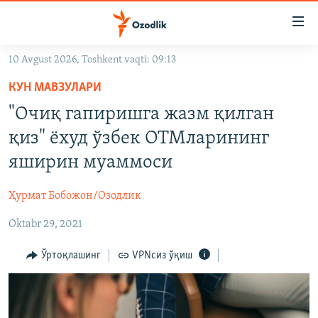
Линклар
Бош
мавзуларга
10 Avgust 2026, Toshkent vaqti: 09:13
ўтинг
OZODLIK SURISHTIRUVLARI
Асосий
КУН МАВЗУЛАРИ
OZODVIDEO
навигацияга
"Очиқ гапиришга жазм қилган
ўтинг
OZODARXIV
қиз" ёхуд ўзбек ОТМларининг
Қидиришга
ўтинг
яширин муаммоси
На русском
Ҳурмат Бобожон/Озодлик
ИЖТИМОИЙ ТАРМОҚЛАР
Oktabr 29, 2021
Ўртоқлашинг
VPNсиз ўқиш
Озодлик бошқа тилларда