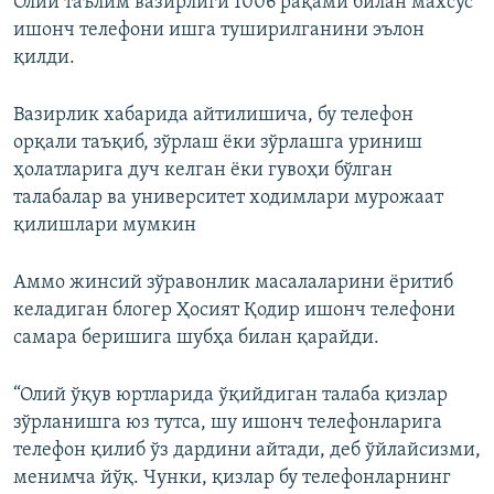
Олий таълим вазирлиги 1006 рақами билан махсус
ишонч телефони ишга туширилганини эълон
қилди.
Вазирлик хабарида айтилишича, бу телефон
орқали таъқиб, зўрлаш ёки зўрлашга уриниш
ҳолатларига дуч келган ёки гувоҳи бўлган
талабалар ва университет ходимлари мурожаат
қилишлари мумкин
Аммо жинсий зўравонлик масалаларини ёритиб
келадиган блогер Ҳосият Қодир ишонч телефони
самара беришига шубҳа билан қарайди.
“Олий ўқув юртларида ўқийдиган талаба қизлар
зўрланишга юз тутса, шу ишонч телефонларига
телефон қилиб ўз дардини айтади, деб ўйлайсизми,
менимча йўқ. Чунки, қизлар бу телефонларнинг