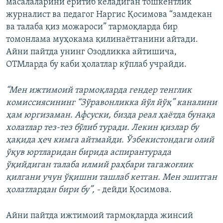
масалаларини ёритиб келадиган тошкентлик
журналист ва педагог Наргис Қосимова “замдекан
ва талаба қиз можароси” тармоқларда бир
томонлама муҳокама қилинаётганини айтади.
Айни пайтда унинг Озодликка айтишича,
ОТМларда бу каби ҳолатлар кўплаб учрайди.
“Мен ижтимоий тармоқларда гендер тенглик
комиссиясининг “Зўравонликка йўл йўқ” каналини
ҳам юргизаман. Афсуски, бизда реал ҳаётда бунақа
холатлар тез-тез бўлиб туради. Лекин қизлар бу
ҳақида ҳеч кимга айтмайди. Ўзбекистондаги олий
ўқув юртларидан бирида аспирантурада
ўқийдиган талаба илмий раҳбари тагажоғлик
қилгани учун ўқишни ташлаб кетган. Мен эшитган
ҳолатлардан бири бу”, -
дейди Қосимова.
Айни пайтда ижтимоий тармоқларда жинсий