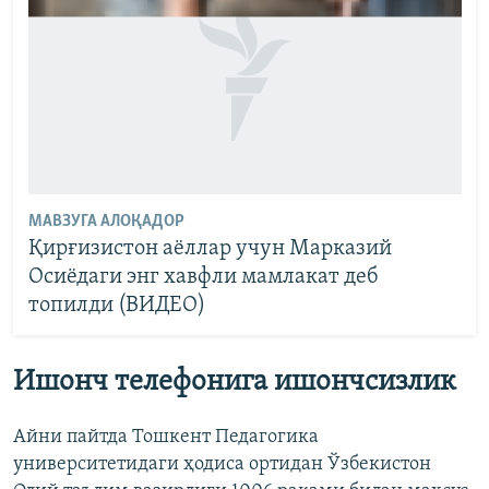
МАВЗУГА АЛОҚАДОР
Қирғизистон аёллар учун Марказий
Осиёдаги энг хавфли мамлакат деб
топилди (ВИДЕО)
Ишонч телефонига ишончсизлик
Айни пайтда Тошкент Педагогика
университетидаги ҳодиса ортидан Ўзбекистон