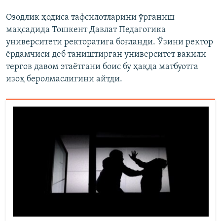
Озодлик ҳодиса тафсилотларини ўрганиш
мақсадида Тошкент Давлат Педагогика
университети ректоратига боғланди. Ўзини ректор
ёрдамчиси деб таништирган университет вакили
тергов давом этаётгани боис бу ҳақда матбуотга
изоҳ беролмаслигини айтди.