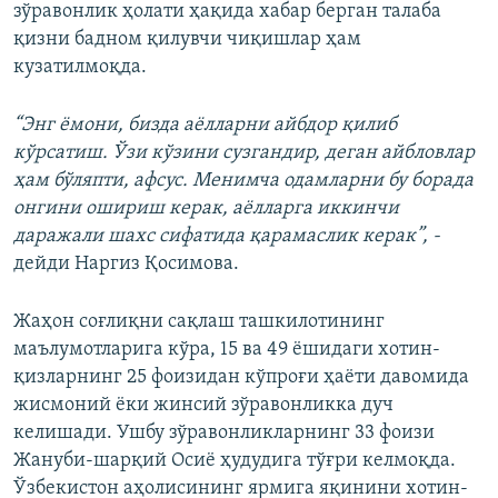
зўравонлик ҳолати ҳақида хабар берган талаба
қизни бадном қилувчи чиқишлар ҳам
кузатилмоқда.
“Энг ёмони, бизда аёлларни айбдор қилиб
кўрсатиш. Ўзи кўзини сузгандир, деган айбловлар
ҳам бўляпти, афсус. Менимча одамларни бу борада
онгини ошириш керак, аёлларга иккинчи
даражали шахс сифатида қарамаслик керак”, -
дейди Наргиз Қосимова.
Жаҳон соғлиқни сақлаш ташкилотининг
маълумотларига кўра, 15 ва 49 ёшидаги хотин-
қизларнинг 25 фоизидан кўпроғи ҳаёти давомида
жисмоний ёки жинсий зўравонликка дуч
келишади. Ушбу зўравонликларнинг 33 фоизи
Жануби-шарқий Осиё ҳудудига тўғри келмоқда.
Ўзбекистон аҳолисининг ярмига яқинини хотин-