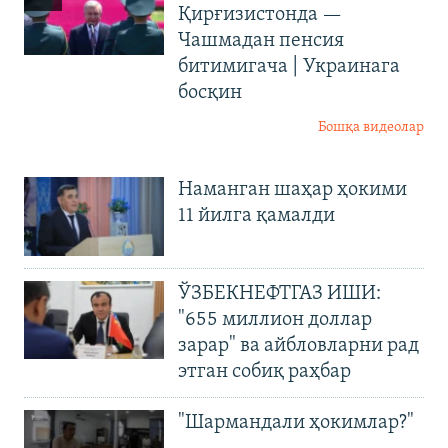
Қирғизистонда —
Чашмадан пенсия
битимигача | Украинага
босқин
Бошқа видеолар
Наманган шаҳар ҳокими
11 йилга қамалди
ЎЗБЕКНЕФТГАЗ ИШИ:
"655 миллион доллар
зарар" ва айбловларни рад
этган собиқ раҳбар
"Шармандали ҳокимлар?"