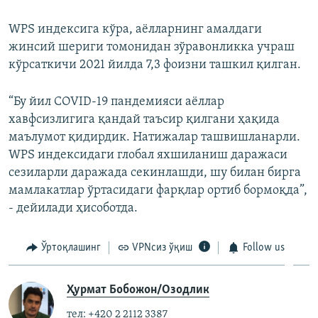
WPS индексига кўра, аёлларнинг амалдаги
жинсий шериги томонидан зўравонликка учраш
кўрсаткичи 2021 йилда 7,3 фоизни ташкил қилган.
“Бу йил CОVID-19 пандемияси аёллар
хавфсизлигига қандай таъсир қилгани ҳақида
маълумот қидирдик. Натижалар ташвишланарли.
WPS индексидаги глобал яхшиланиш даражаси
сезиларли даражада секинлашди, шу билан бирга
мамлакатлар ўртасидаги фарқлар ортиб бормоқда”,
- дейилади ҳисоботда.
Ўртоқлашинг
VPNсиз ўқиш
Follow us
Ҳурмат Бобожон/Озодлик
тел: +420 2 2112 3387