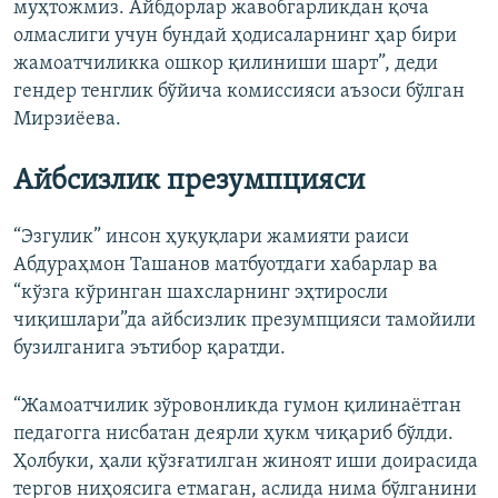
муҳтожмиз. Айбдорлар жавобгарликдан қоча
олмаслиги учун бундай ҳодисаларнинг ҳар бири
жамоатчиликка ошкор қилиниши шарт”, деди
гендер тенглик бўйича комиссияси аъзоси бўлган
Мирзиёева.
Айбсизлик презумпцияси
“Эзгулик” инсон ҳуқуқлари жамияти раиси
Абдураҳмон Ташанов матбуотдаги хабарлар ва
“кўзга кўринган шахсларнинг эҳтиросли
чиқишлари”да айбсизлик презумпцияси тамойили
бузилганига эътибор қаратди.
“Жамоатчилик зўровонликда гумон қилинаётган
педагогга нисбатан деярли ҳукм чиқариб бўлди.
Ҳолбуки, ҳали қўзғатилган жиноят иши доирасида
тергов ниҳоясига етмаган, аслида нима бўлганини