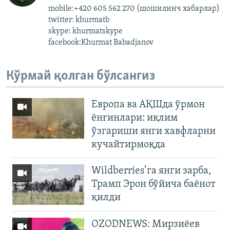
mobile:+420 605 562 270 (шошилинч хабарлар)
twitter: khurmatb
skype: khurmatskype
facebook:Khurmat Babadjanov
Кўрмай қолган бўлсангиз
Европа ва АҚШда ўрмон
ёнғинлари: иқлим
ўзгариши янги хавфларни
кучайтирмоқда
Wildberries’га янги зарба,
Трамп Эрон бўйича баёнот
қилди
OZODNEWS: Мирзиёев