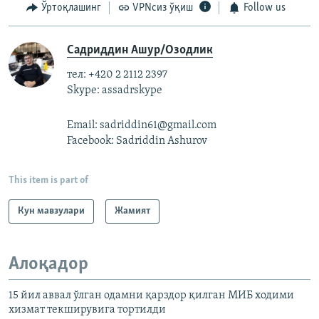
Ўртоқлашинг
VPNсиз ўқиш
Follow us
Садриддин Ашур/Озодлик
тел: +420 2 2112 2397
Skype: assadrskype
Email: sadriddin61@gmail.com
Facebook: Sadriddin Ashurov
This item is part of
Кун мавзулари
Жамият
Алоқадор
15 йил аввал ўлган одамни қарздор қилган МИБ ходими
хизмат текширувига тортилди