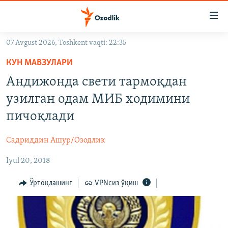
Линклар
Бош
мавзуларга
07 Avgust 2026, Toshkent vaqti: 22:35
ўтинг
OZODLIK SURISHTIRUVLARI
Асосий
КУН МАВЗУЛАРИ
OZODVIDEO
навигацияга
Андижонда свети тармоқдан
ўтинг
OZODARXIV
узилган одам МИБ ходимини
Қидиришга
ўтинг
пичоқлади
На русском
Садриддин Ашур/Озодлик
ИЖТИМОИЙ ТАРМОҚЛАР
Iyul 20, 2018
Ўртоқлашинг
VPNсиз ўқиш
Озодлик бошқа тилларда