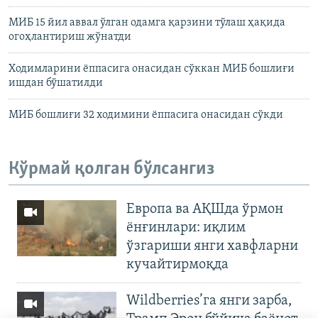
МИБ 15 йил аввал ўлган одамга қарзини тўлаш ҳақида
огоҳлантириш жўнатди
Ходимларини ёппасига онасидан сўккан МИБ бошлиғи
ишдан бўшатилди
МИБ бошлиғи 32 ходимини ёппасига онасидан сўкди
Кўрмай қолган бўлсангиз
Европа ва АҚШда ўрмон
ёнғинлари: иқлим
ўзгариши янги хавфларни
кучайтирмоқда
Wildberries’га янги зарба,