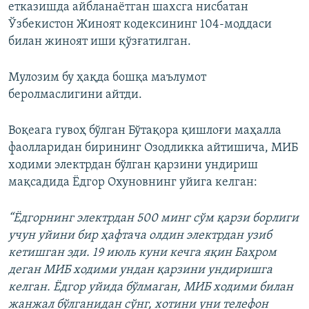
етказишда айбланаётган шахсга нисбатан
Ўзбекистон Жиноят кодексининг 104-моддаси
билан жиноят иши қўзғатилган.
Мулозим бу ҳақда бошқа маълумот
беролмаслигини айтди.
Воқеага гувоҳ бўлган Бўтақора қишлоғи маҳалла
фаолларидан бирининг Озодликка айтишича, МИБ
ходими электрдан бўлган қарзини ундириш
мақсадида Ёдгор Охуновнинг уйига келган:
“Ёдгорнинг электрдан 500 минг сўм қарзи борлиги
учун уйини бир ҳафтача олдин электрдан узиб
кетишган эди. 19 июль куни кечга яқин Баҳром
деган МИБ ходими ундан қарзини ундиришга
келган. Ёдгор уйида бўлмаган, МИБ ходими билан
жанжал бўлганидан сўнг, хотини уни телефон