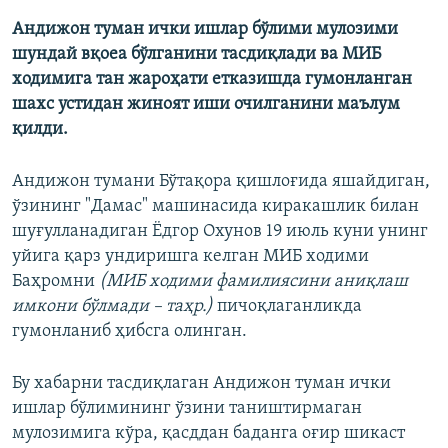
Андижон туман ички ишлар бўлими мулозими
шундай вқоеа бўлганини тасдиқлади ва МИБ
ходимига тан жароҳати етказишда гумонланган
шахс устидан жиноят иши очилганини маълум
қилди.
Андижон тумани Бўтақора қишлоғида яшайдиган,
ўзининг "Дамас" машинасида киракашлик билан
шуғулланадиган Ёдгор Охунов 19 июль куни унинг
уйига қарз ундиришга келган МИБ ходими
Баҳромни
(МИБ ходими фамилиясини аниқлаш
имкони бўлмади – таҳр.)
пичоқлаганликда
гумонланиб ҳибсга олинган.
Бу хабарни тасдиқлаган Андижон туман ички
ишлар бўлимининг ўзини таништирмаган
мулозимига кўра, қасддан баданга оғир шикаст