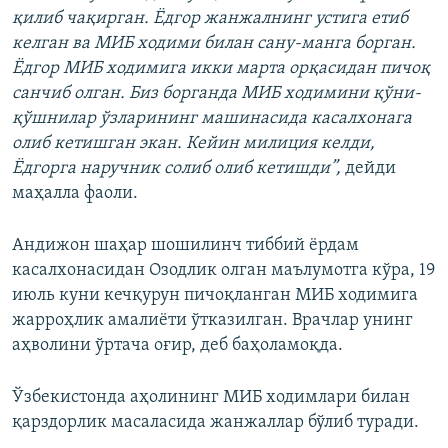
қилиб чақирган. Ёдгор жанжалнинг устига етиб
келган ва МИБ ходими билан сану-манга борган.
Ёдгор МИБ ходимига икки марта орқасидан пичоқ
санчиб олган. Биз борганда МИБ ходимини қўни-
қўшнилар ўзларининг машинасида касалхонага
олиб кетишган экан. Кейин милиция келди,
Ёдгорга наручник солиб олиб кетишди”,
дейди
маҳалла фаоли.
Андижон шаҳар шошилинч тиббий ёрдам
касалхонасидан Озодлик олган маълумотга кўра, 19
июль куни кечқурун пичоқланган МИБ ходимига
жарроҳлик амалиёти ўтказилган. Врачлар унинг
аҳволини ўртача оғир, деб баҳоламоқда.
Ўзбекистонда аҳолининг МИБ ходимлари билан
қарздорлик масаласида жанжаллар бўлиб туради.