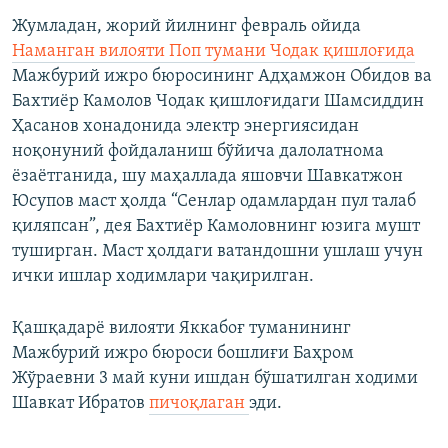
Жумладан, жорий йилнинг февраль ойида
Наманган вилояти Поп тумани Чодак қишлоғида
Мажбурий ижро бюросининг Адҳамжон Обидов ва
Бахтиёр Камолов Чодак қишлоғидаги Шамсиддин
Ҳасанов хонадонида электр энергиясидан
ноқонуний фойдаланиш бўйича далолатнома
ёзаётганида, шу маҳаллада яшовчи Шавкатжон
Юсупов маст ҳолда “Сенлар одамлардан пул талаб
қиляпсан”, дея Бахтиёр Камоловнинг юзига мушт
туширган. Маст ҳолдаги ватандошни ушлаш учун
ички ишлар ходимлари чақирилган.
Қашқадарё вилояти Яккабоғ туманининг
Мажбурий ижро бюроси бошлиғи Баҳром
Жўраевни 3 май куни ишдан бўшатилган ходими
Шавкат Ибратов
пичоқлаган
эди.