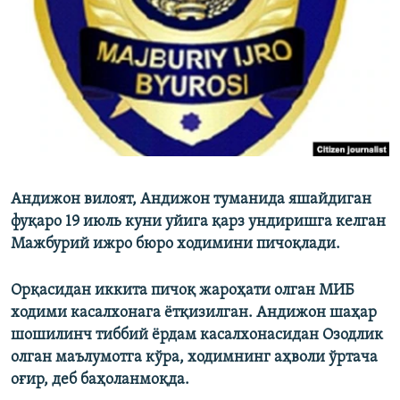
Андижон вилоят, Андижон туманида яшайдиган
фуқаро 19 июль куни уйига қарз ундиришга келган
Мажбурий ижро бюро ходимини пичоқлади.
Орқасидан иккита пичоқ жароҳати олган МИБ
ходими касалхонага ётқизилган. Андижон шаҳар
шошилинч тиббий ёрдам касалхонасидан Озодлик
олган маълумотга кўра, ходимнинг аҳволи ўртача
оғир, деб баҳоланмоқда.​