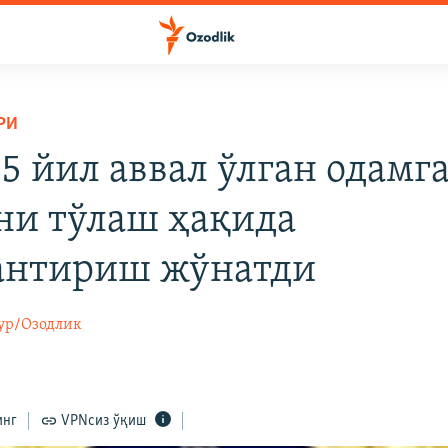
РИ
5 йил аввал ўлган одамг
ни тўлаш ҳақида
антириш жўнатди
ур/Озодлик
инг
VPNсиз ўқиш