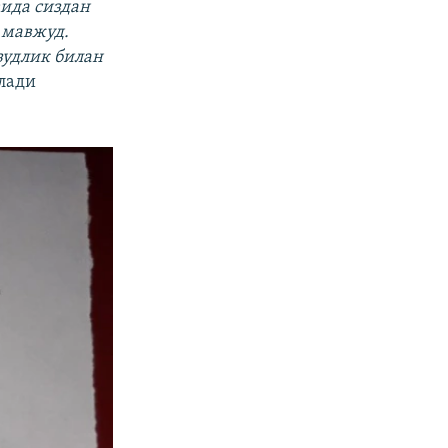
ида сиздан
 мавжуд.
удлик билан
илади