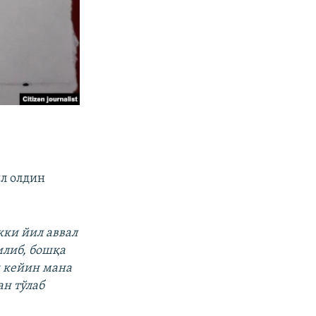
л олдин
кки йил аввал
илиб, бошқа
н кейин мана
ан тўлаб