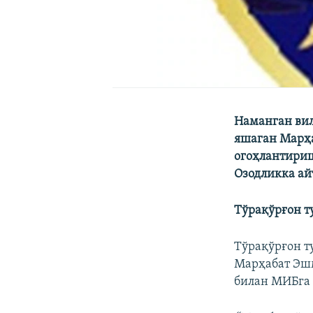
Наманган ви
яшаган Марҳа
огоҳлантири
Озодликка ай
Тўрақўрғон т
Тўрақўрғон 
Марҳабат Эшм
билан МИБга 