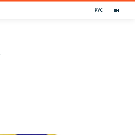
РУС
а