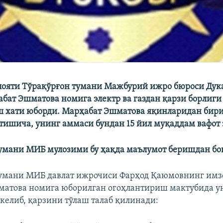
лояти Тўрақўрғон тумани Мажбурий ижро бюроси Ду
бат Эшматова номига электр ва газдан қарзи борлиги
ш хати юборди. Марҳабат Эшматова яқинларидан бир
тишича, унинг аммаси бундан 15 йил муқаддам вафот 
умани МИБ мулозими бу ҳақда маълумот беришдан бо
тумани МИБ давлат ижрочиси Фарҳод Қаюмовнинг имз
атова номига юборилган огоҳлантириш мактубида у
келиб, қарзини тўлаш талаб қилинади: