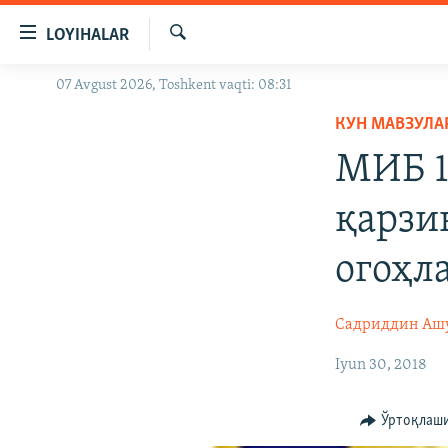
Линклар
LOYIHALAR
Бош
мавзуларга
Излаш
07 Avgust 2026, Toshkent vaqti: 08:31
OZODLIK SURISHTIRUVLARI
ўтинг
Асосий
КУН МАВЗУЛА
OZODVIDEO
навигацияга
МИБ 1
OZODARXIV
ўтинг
Қидиришга
қарзи
ўтинг
огоҳл
Садриддин Аш
Iyun 30, 2018
Ўртоқлаш