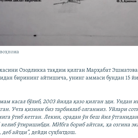
увоҳнома
схасини Озодликка тақдим қилган Марҳабат Эшматова
дан бирининг айтишича, унинг аммаси бундан 15 йи
:
мам касал бўлиб, 2003 йилда қазо қилган эди. Ундан и
лган. Учта қизини биз тарбиялаб олганмиз. Уйлари сот
ига ўтиб кетган. Лекин, орадан ўн беш йил ўтганида
 келиб ўтиришибди. МИбга бориб айтсак, ҳа озгина эк
 деб айтди”,
дейди суҳбатдош.