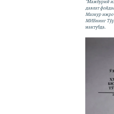
“Мажбурий и
давлат фойда
Мазкур ижро
МИБнинг Тўра
мактубда.