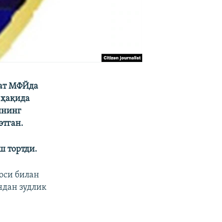
кат МФЙда
 ҳақида
ининг
этган.
ш тортди.
оси билан
ндан зудлик