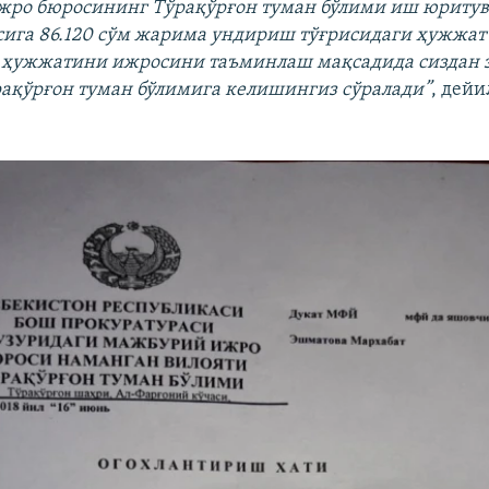
жро бюросининг Тўрақўрғон туман бўлими иш юритув
сига 86.120 сўм жарима ундириш тўғрисидаги ҳужжат
 ҳужжатини ижросини таъминлаш мақсадида сиздан з
қўрғон туман бўлимига келишингиз сўралади”
, дей