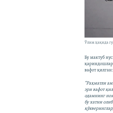
Ўлим ҳақида г
Бу мактуб ну
қариндошлари
вафот қилган
“Раҳматли ам
эри вафот қи
одамнинг ном
бу хатни олиб
қўяверинглар,