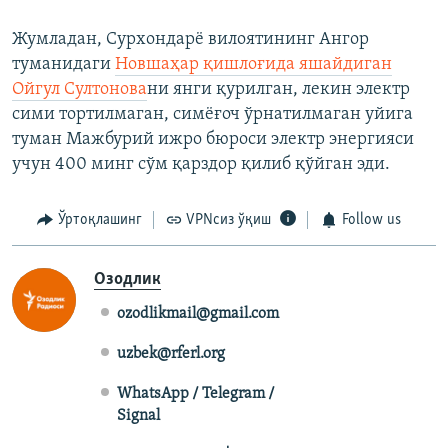
Жумладан, Сурхондарё вилоятининг Ангор
туманидаги
Новшаҳар қишлоғида яшайдиган
Ойгул Султонова
ни янги қурилган, лекин электр
сими тортилмаган, симёғоч ўрнатилмаган уйига
туман Мажбурий ижро бюроси электр энергияси
учун 400 минг сўм қарздор қилиб қўйган эди.
Ўртоқлашинг
VPNсиз ўқиш
Follow us
Озодлик
ozodlikmail@gmail.com
uzbek@rferl.org
WhatsApp / Telegram /
Signal