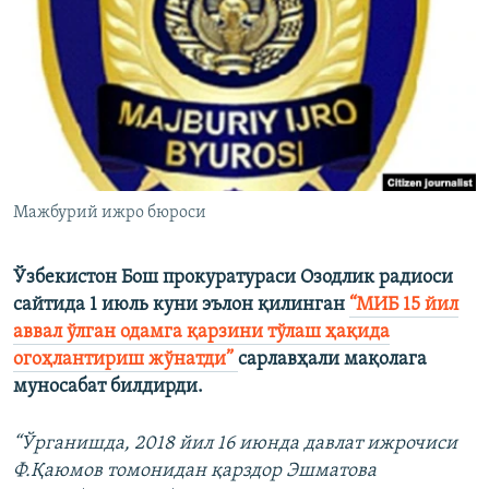
Мажбурий ижро бюроси
Ўзбекистон Бош прокуратураси Озодлик радиоси
сайтида 1 июль куни эълон қилинган
“МИБ 15 йил
аввал ўлган одамга қарзини тўлаш ҳақида
огоҳлантириш жўнатди”
сарлавҳали мақолага
муносабат билдирди.
“Ўрганишда, 2018 йил 16 июнда давлат ижрочиси
Ф.Қаюмов томонидан қарздор Эшматова