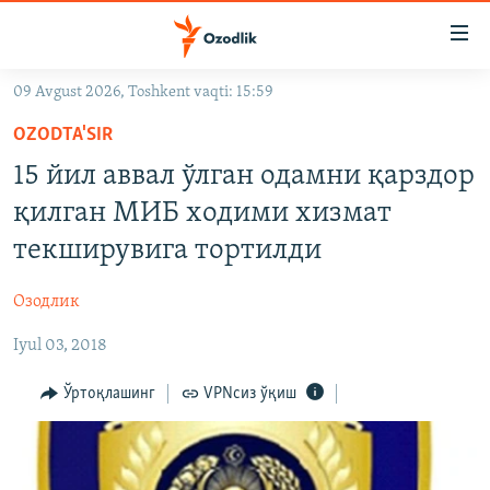
Линклар
Бош
мавзуларга
09 Avgust 2026, Toshkent vaqti: 15:59
ўтинг
OZODLIK SURISHTIRUVLARI
Асосий
OZODTA'SIR
OZODVIDEO
навигацияга
15 йил аввал ўлган одамни қарздор
ўтинг
OZODARXIV
қилган МИБ ходими хизмат
Қидиришга
ўтинг
текширувига тортилди
На русском
Озодлик
ИЖТИМОИЙ ТАРМОҚЛАР
Iyul 03, 2018
Ўртоқлашинг
VPNсиз ўқиш
Озодлик бошқа тилларда