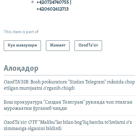
+420724740755 |
+420602612713
This item is part of
Кун мавзулари
Жамият
OzodTa'sir
Алоқадор
OzodTA'SIR: Bosh prokuratura "Sizdan Telegram" ruknida chop
etilgan murojaatni o‘rganib chiqdi
Бош прокуратура "Сиздан Телеграм" рукнида чоп этилган
мурожаатни ўрганиб чиқди
OzodTa'sir: O‘FF "Malibu"lar bilan bog‘liq barcha to‘lovlarni o‘z
zimmasiga olganini bildirdi