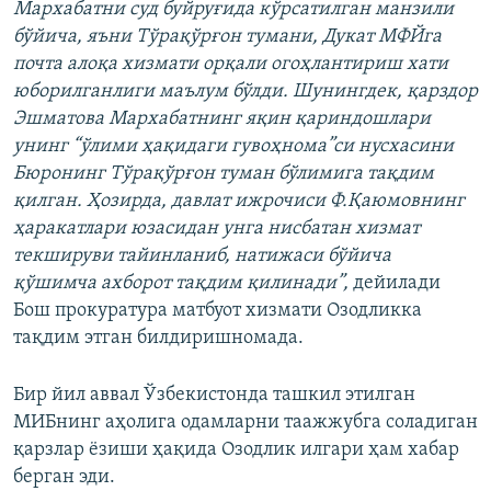
Мархабатни суд буйруғида кўрсатилган манзили
бўйича, яъни Тўрақўрғон тумани, Дукат МФЙга
почта алоқа хизмати орқали огоҳлантириш хати
юборилганлиги маълум бўлди. Шунингдек, қарздор
Эшматова Мархабатнинг яқин қариндошлари
унинг “ўлими ҳақидаги гувоҳнома”си нусхасини
Бюронинг Тўрақўрғон туман бўлимига тақдим
қилган. Ҳозирда, давлат ижрочиси Ф.Қаюмовнинг
ҳаракатлари юзасидан унга нисбатан хизмат
текшируви тайинланиб, натижаси бўйича
қўшимча ахборот тақдим қилинади”,
дейилади
Бош прокуратура матбуот хизмати Озодликка
тақдим этган билдиришномада.
Бир йил аввал Ўзбекистонда ташкил этилган
МИБнинг аҳолига одамларни таажжубга соладиган
қарзлар ёзиши ҳақида Озодлик илгари ҳам хабар
берган эди.