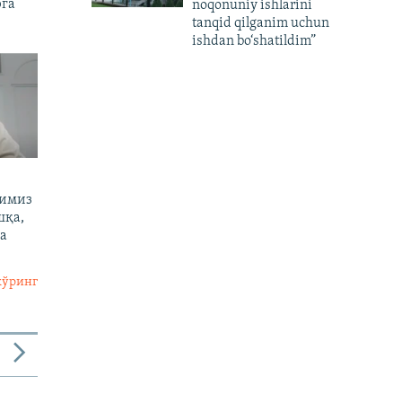
рга
noqonuniy ishlarini
tanqid qilganim uchun
ishdan bo‘shatildim”
тимиз
шқа,
а
кўринг