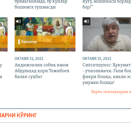
бўлмаганимда, бу кунлар
йўғу, мошинаси борла
бошимга тушмасди
бор!”
OKTABR 21, 2021
OKTABR 15, 2021
р
Андижонлик собиқ имом
Сиёсатшунос: Ҳукума
Абдулаҳад қори Тожибоев
- учюзламачи. Гапи бо
и
билан суҳбат
фикри бошқа, амали эс
умуман бошқа!
Барча эпизодларни 
ЛАРНИ КЎРИНГ