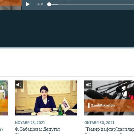
0:00
г
NOYABR 23, 2021
OKTABR 30, 2021
87
Ф. Бабашева: Депутат
“Темир дафтар”дагилар