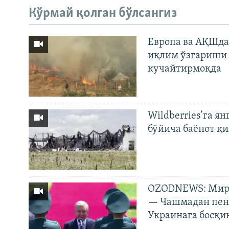
Кўрмай қолган бўлсангиз
Европа ва АҚШда
иқлим ўзгариши 
кучайтирмоқда
Wildberries’га ян
бўйича баёнот қ
OZODNEWS: Мирз
— Чашмадан пенс
Украинага босқи