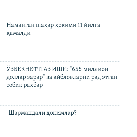
Наманган шаҳар ҳокими 11 йилга
қамалди
ЎЗБЕКНЕФТГАЗ ИШИ: "655 миллион
доллар зарар" ва айбловларни рад этган
собиқ раҳбар
"Шармандали ҳокимлар?"