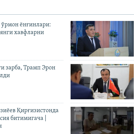
 ўрмон ёнғинлари:
янги хавфларни
ги зарба, Трамп Эрон
илди
иёев Қирғизистонда
ия битимигача |
н