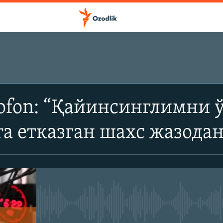
ОБУНА БЎЛИШ
ofon: “Қайинсинглимни ў
Apple подкастлар
а етказган шахс жазода
SoundCloud
Обуна бўлиш
Айни дамда медиа-манба мавжу