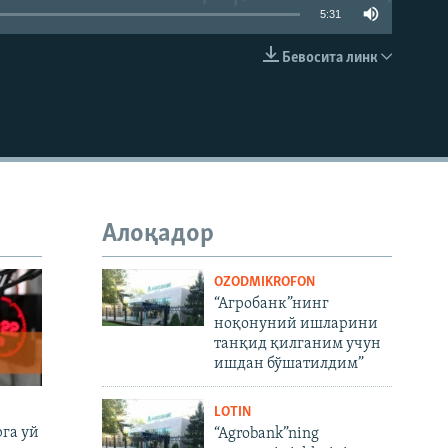
5:31
Бевосита линк
КИРИТИШ (EMBED)
Алоқадор
OZODMIKROFON
“Агробанк”нинг
ноқонуний ишларини
танқид қилганим учун
ишдан бўшатилдим”
LOTIN
га уй
“Agrobank”ning