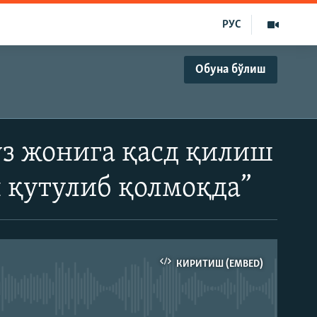
РУС
Обуна бўлиш
з жонига қасд қилиш
н қутулиб қолмоқда”
КИРИТИШ (EMBED)
д эмас