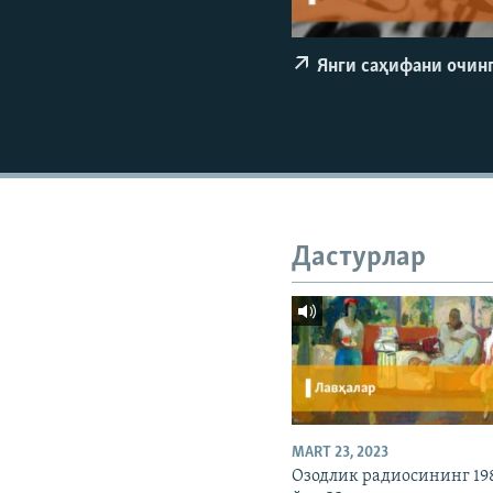
Янги саҳифани очин
Дастурлар
MART 23, 2023
Озодлик радиосининг 19